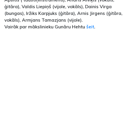
ģitāra), Valdis Liepiņš (vijole, vokāls), Dainis Virga
(bungas), Iržiks Karpjuks (ģitāra), Arnis Jirgens (ģitāra,
vokāls), Armjans Tamazjans (vijole).
Vairāk par mākslinieku Gunāru Hehtu
šeit
.