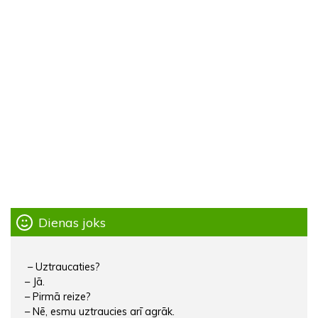
Dienas joks
– Uztraucaties?
– Jā.
– Pirmā reize?
– Nē, esmu uztraucies arī agrāk.