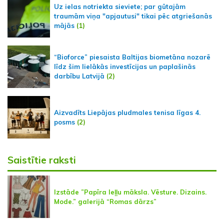
Uz ielas notriekta sieviete; par gūtajām
traumām viņa "apjautusi" tikai pēc atgriešanās
mājās
(1)
“Bioforce” piesaista Baltijas biometāna nozarē
līdz šim lielākās investīcijas un paplašinās
darbību Latvijā
(2)
Aizvadīts Liepājas pludmales tenisa līgas 4.
posms
(2)
Saistītie raksti
Izstāde ”Papīra leļļu māksla. Vēsture. Dizains.
Mode.” galerijā “Romas dārzs”