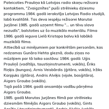
Pateicoties Prauliņa kā Latvijas radio skaņu režisora
kontaktiem, "Zvaigznītes" puiši strēlnieku dziesmu
programmu 1984. gadā ierakstīja Latvijas Radio studijā,
labā kvalitātē. Tas deva iespēju režisorei Marutai
Jurjānei 1985. gadā uzņemt filmu "… un tēvu slava
nezudīs", balstoties uz šo muzikālo materiālu. Filma
1986. gadā ieguva Lielā Kristapa balvu kā labākā
muzikālā filma.
Attiecībā uz minējumiem par konkrētām personām, kas
redzamas Gunāra Hehta gleznā, dodu ziņas no
mūziķiem par tā laika sastāvu: 1984. gadā: Uģis
Prauliņš (vadītājs, taustiņinstrumenti, vokāls), Ēriks
Riņķis (bungas), Arnis Veisbārdis (ģitāra, vokāls), Iržiks
Karpjuks (ģitāra), Andris Alviķis (vijole, basģitāra),
Aigars Grauba (vokāls).
Tajā pašā 1984. gadā ansambļa vadību pārņēma
Aigars Grauba.
1985. gadā Marutas Jurjānes filmā par strēlnieku
dziesmām filmējās Aigars Grauba (vokāls), Gints
Apsītis ( taustiņinstrumenti), Andris Alviķis (vokāls,