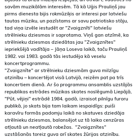
savām muzikālām interesēm. Tā kā Uģis Prauliņš jau
pirms dienesta bijis rokmūziķis ar interesi par latviešu
tautas mūziku, un pazīstams ar savu patriotisko stāju,
tad viņa izvēle iestudēt ar "Zvaigznīti" latviešu
strēlnieku dziesmas ir saprotama. Viņš gan atzīmē, ka
strēlnieku dziesmas dziedātas jau "Zvaigznītes"
iepriekšējā vadītāja – Jāņa Loseva laikā, taču Prauliņš
1982. vai 1983. gadā tās iestudēja kā veselu
koncertprogrammu.
"Zvaigznīte" ar strēlnieku dziesmām guva milzīgu
atzinību – koncertējot visā Latvijā, reizēm pat pa trīs
koncertiem dienā. Ar šo programmu ansamblis uzstājās
republikas estrādes mūzikas skates noslēgumā Liepājā,
"Pūt, vējiņi" estrādē 1984. gadā, izraisot pilnīgu furoru
publikā, jo skats bija tam laikam iespaidīgs: puiši
karavīru formās padomju laikā no skatuves dziedāja
strēlnieku dziesmas, balansējot uz tā laika cenzūras
atļautā un neatļautā robežas. "Zvaigznītes"
uzstāšanās toreiz guva arī skates žūrijas atzinību.