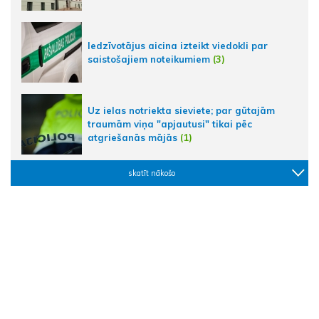
Iedzīvotājus aicina izteikt viedokli par
saistošajiem noteikumiem
(3)
Uz ielas notriekta sieviete; par gūtajām
traumām viņa "apjautusi" tikai pēc
atgriešanās mājās
(1)
skatīt nākošo