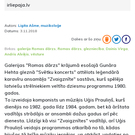
irliepaja.lv
Autors:
Ligita Ašme, muzikoloģe
Datums:
3.11.2018
Dalies ar šo ziņu:
Birkas:
galerija Romas dārzs
,
Romas dārzs
,
glezniecība
,
Dainis Virga
,
Andris Alviķis
,
vēsture
Galerijas "Romas dārzs" krājumā esošajā Gunāra
Hehta gleznā "Svētku koncerts" attēlots leģendārā
karavīru ansambļa "Zvaigznīte" sastāvs, kurš spēlēja
latviešu strēlniekiem veltīto dziesmu programmu 1980.
gados.
To izveidoja komponists un mūziķis Uģis Prauliņš, kurš
dienējis no 1982. gada līdz 1984. gadam, bet kā ārštata
vadītājs strādājis ar ansambli dažus gadus arī pēc
dienesta. Līdzīgi kā visi "Zvaigznītes" vadītāji, arī Uģis
Prauliņš veidojis programmas atkarībā no tā, kādas
bijušas tā brīža mūziķu iespējas, un otrkārt, vadoties no