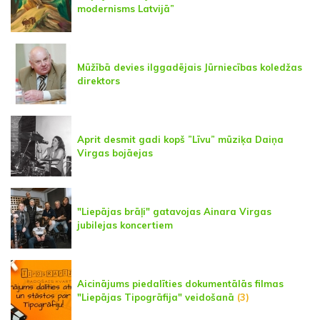
modernisms Latvijā”
Mūžībā devies ilggadējais Jūrniecības koledžas
direktors
Aprit desmit gadi kopš ”Līvu” mūziķa Daiņa
Virgas bojāejas
"Liepājas brāļi" gatavojas Ainara Virgas
jubilejas koncertiem
Aicinājums piedalīties dokumentālās filmas
"Liepājas Tipogrāfija" veidošanā
(3)