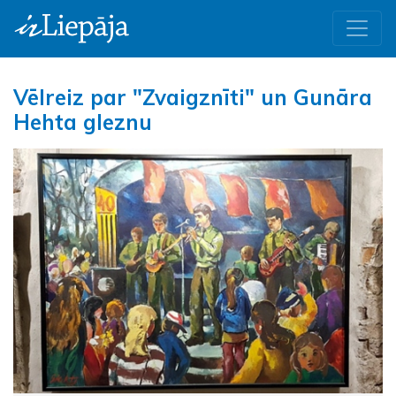
Vēlreiz par "Zvaigznīti" un Gunāra
Hehta gleznu