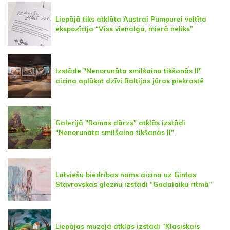
Liepājā tiks atklāta Austrai Pumpurei veltīta
ekspozīcija “Viss vienalga, mierā neliks”
Izstāde "Nenorunāta smilšaina tikšanās II"
aicina aplūkot dzīvi Baltijas jūras piekrastē
Galerijā "Romas dārzs" atklās izstādi
"Nenorunāta smilšaina tikšanās II"
Latviešu biedrības nams aicina uz Gintas
Stavrovskas gleznu izstādi “Gadalaiku ritmā”
Liepājas muzejā atklās izstādi “Klasiskais