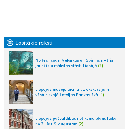
Lasītākie raksti
No Francijas, Meksikas un Spānijas – trīs
jauni ielu mākslas stāsti Liepājā
(2)
Liepājas muzejs aicina uz ekskursijām
vēsturiskajā Latvijas Bankas ēkā
(1)
Liepājas pašvaldības notikumu plāns laikā
no 3. līdz 9. augustam
(2)