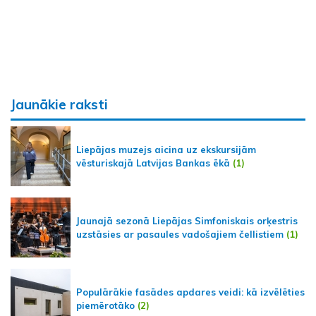
Jaunākie raksti
Liepājas muzejs aicina uz ekskursijām
vēsturiskajā Latvijas Bankas ēkā
(1)
Jaunajā sezonā Liepājas Simfoniskais orķestris
uzstāsies ar pasaules vadošajiem čellistiem
(1)
Populārākie fasādes apdares veidi: kā izvēlēties
piemērotāko
(2)