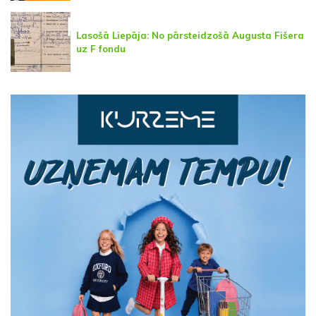
Lasošā Liepāja: No pārsteidzošā Augusta Fišera
uz F fondu