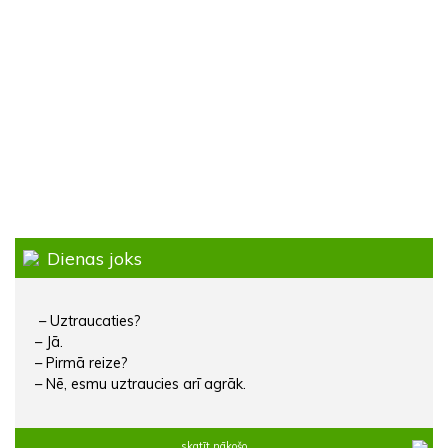
Dienas joks
– Uztraucaties?
– Jā.
– Pirmā reize?
– Nē, esmu uztraucies arī agrāk.
skatīt nākošo