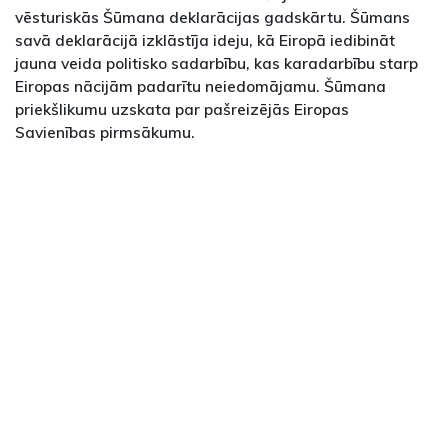
vēsturiskās Šūmana deklarācijas gadskārtu. Šūmans
savā deklarācijā izklāstīja ideju, kā Eiropā iedibināt
jauna veida politisko sadarbību, kas karadarbību starp
Eiropas nācijām padarītu neiedomājamu. Šūmana
priekšlikumu uzskata par pašreizējās Eiropas
Savienības pirmsākumu.