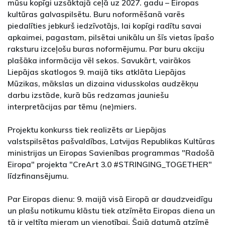
mūsu kopīgi uzsāktajā ceļā uz 2027. gadu – Eiropas
kultūras galvaspilsētu. Buru noformēšanā varēs
piedalīties jebkurš iedzīvotājs, lai kopīgi radītu savai
apkaimei, pagastam, pilsētai unikālu un šīs vietas īpašo
raksturu izceļošu buras noformējumu. Par buru akciju
plašāka informācija vēl sekos. Savukārt, vairākos
Liepājas skatlogos 9. maijā tiks atklāta Liepājas
Mūzikas, mākslas un dizaina vidusskolas audzēkņu
darbu izstāde, kurā būs redzamas jauniešu
interpretācijas par tēmu (ne)miers.
Projektu konkurss tiek realizēts ar Liepājas
valstspilsētas pašvaldības, Latvijas Republikas Kultūras
ministrijas un Eiropas Savienības programmas "Radošā
Eiropa" projekta "CreArt 3.0 #STRINGING_TOGETHER"
līdzfinansējumu.
Par Eiropas dienu: 9. maijā visā Eiropā ar daudzveidīgu
un plašu notikumu klāstu tiek atzīmēta Eiropas diena un
tā ir veltīta mieram un vienotībai. Šajā datumā atzīmē