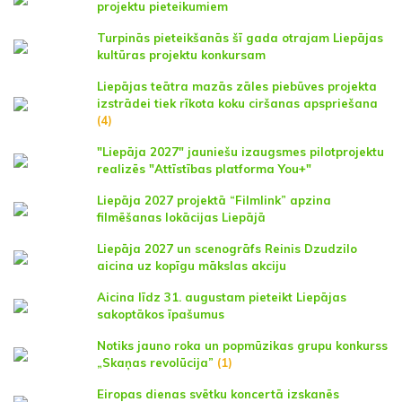
projektu pieteikumiem
Turpinās pieteikšanās šī gada otrajam Liepājas
kultūras projektu konkursam
Liepājas teātra mazās zāles piebūves projekta
izstrādei tiek rīkota koku ciršanas apspriešana
(4)
"Liepāja 2027" jauniešu izaugsmes pilotprojektu
realizēs "Attīstības platforma You+"
Liepāja 2027 projektā “Filmlink” apzina
filmēšanas lokācijas Liepājā
Liepāja 2027 un scenogrāfs Reinis Dzudzilo
aicina uz kopīgu mākslas akciju
Aicina līdz 31. augustam pieteikt Liepājas
sakoptākos īpašumus
Notiks jauno roka un popmūzikas grupu konkurss
„Skaņas revolūcija”
(1)
Eiropas dienas svētku koncertā izskanēs