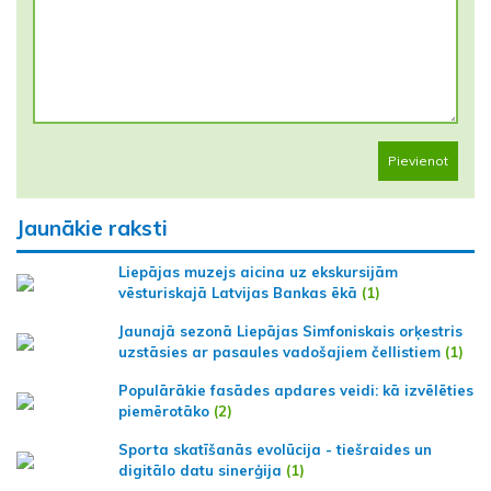
Pievienot
Jaunākie raksti
Liepājas muzejs aicina uz ekskursijām
vēsturiskajā Latvijas Bankas ēkā
(1)
Jaunajā sezonā Liepājas Simfoniskais orķestris
uzstāsies ar pasaules vadošajiem čellistiem
(1)
Populārākie fasādes apdares veidi: kā izvēlēties
piemērotāko
(2)
Sporta skatīšanās evolūcija - tiešraides un
digitālo datu sinerģija
(1)