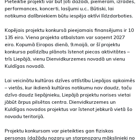
Pieteiktie projekti var būt ļoti dažādi, piemēram, izrādes,
performances, koncerti, lasījumi u.c.. Būtiski, lai
notikuma dalībniekiem būtu iespēja aktīvi līdzdarboties.
Kopējais projektu konkursā pieejamais finansējums ir 10
135 eiro. Viena projekta atbalstam var saņemt 2027
eiro. Kopumā Eiropas dienā, 9.maijā, ar šī projektu
konkursa palīdzību plānots īstenot piecas aktivitātes –
trīs Liepājā, vienu Dienvidkurzemes novadā un vienu
Kuldīgas novadā.
Lai veicinātu kultūras dzīves attīstību Liepājas apkaimēs
– vietās, kur ikdienā kultūras notikumu nav daudz, taču
dzīvo daudz liepājnieku, Liepājā projektu norises vietai
jābūt ārpus pilsētas centra. Dienvidkurzemes un
Kuldīgas novados projektus var īstenot jebkurā vietā šo
novadu teritorijā.
Projektu konkursam var pieteikties gan fiziskas
personas (dažādu nozaru un starpnozaru mākslinieki no