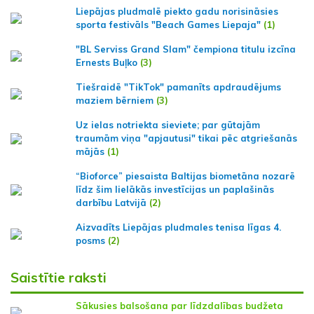
Liepājas pludmalē piekto gadu norisināsies
sporta festivāls "Beach Games Liepaja"
(1)
"BL Serviss Grand Slam" čempiona titulu izcīna
Ernests Buļko
(3)
Tiešraidē "TikTok" pamanīts apdraudējums
maziem bērniem
(3)
Uz ielas notriekta sieviete; par gūtajām
traumām viņa "apjautusi" tikai pēc atgriešanās
mājās
(1)
“Bioforce” piesaista Baltijas biometāna nozarē
līdz šim lielākās investīcijas un paplašinās
darbību Latvijā
(2)
Aizvadīts Liepājas pludmales tenisa līgas 4.
posms
(2)
Saistītie raksti
Sākusies balsošana par līdzdalības budžeta