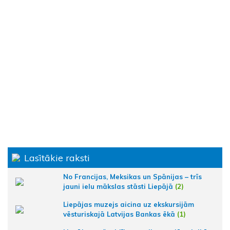
Lasītākie raksti
No Francijas, Meksikas un Spānijas – trīs
jauni ielu mākslas stāsti Liepājā
(2)
Liepājas muzejs aicina uz ekskursijām
vēsturiskajā Latvijas Bankas ēkā
(1)