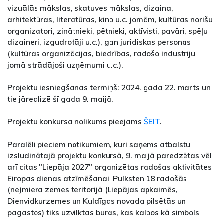
vizuālās mākslas, skatuves mākslas, dizaina,
arhitektūras, literatūras, kino u.c. jomām, kultūras norišu
organizatori, zinātnieki, pētnieki, aktīvisti, pavāri, spēļu
dizaineri, izgudrotāji u.c.), gan juridiskas personas
(kultūras organizācijas, biedrības, radošo industriju
jomā strādājoši uzņēmumi u.c.).
Projektu iesniegšanas termiņš: 2024. gada 22. marts un
tie jārealizē šī gada 9. maijā.
Projektu konkursa nolikums pieejams
ŠEIT
.
Paralēli pieciem notikumiem, kuri saņems atbalstu
izsludinātajā projektu konkursā, 9. maijā paredzētas vēl
arī citas "Liepāja 2027" organizētas radošas aktivitātes
Eiropas dienas atzīmēšanai. Pulksten 18 radošās
(ne)miera zemes teritorijā (Liepājas apkaimēs,
Dienvidkurzemes un Kuldīgas novada pilsētās un
pagastos) tiks uzvilktas buras, kas kalpos kā simbols