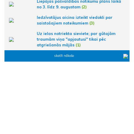
Liepājas pašvaldības notikumu plāns laikā
no 3. līdz 9. augustam
(2)
Iedzīvotājus aicina izteikt viedokli par
saistošajiem noteikumiem
(3)
Uz ielas notriekta sieviete; par gūtajām
traumām viņa "apjautusi" tikai pēc
atgriešanās mājās
(1)
skatīt nākošo