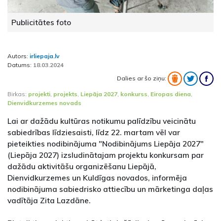
Publicitātes foto
Autors:
irliepaja.lv
Datums:
18.03.2024
Dalies ar šo ziņu:
Birkas:
projekti
,
projekts
,
Liepāja 2027
,
konkurss
,
Eiropas diena
,
Dienvidkurzemes novads
Lai ar dažādu kultūras notikumu palīdzību veicinātu
sabiedrības līdziesaisti, līdz 22. martam vēl var
pieteikties nodibinājuma "Nodibinājums Liepāja 2027"
(Liepāja 2027) izsludinātajam projektu konkursam par
dažādu aktivitāšu organizēšanu Liepājā,
Dienvidkurzemes un Kuldīgas novados, informēja
nodibinājuma sabiedrisko attiecību un mārketinga daļas
vadītāja Zita Lazdāne.