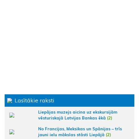
Lasītākie raksti
Liepājas muzejs aicina uz ekskursijām
vēsturiskajā Latvijas Bankas ēkā
(2)
No Francijas, Meksikas un Spānijas – trīs
jauni ielu mākslas stāsti Liepājā
(2)