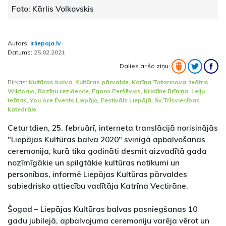
Foto: Kārlis Volkovskis
Autors:
irliepaja.lv
Datums:
25.02.2021
Dalies ar šo ziņu:
Birkas:
Kultūras balva
,
Kultūras pārvalde
,
Karīna Tatarinova
,
teātris
,
Wiktorija
,
Rozīņu rezidence
,
Egons Peršēvics
,
Kristīne Brīniņa
,
Leļļu
teātris
,
You Are Events Liepāja
,
Festivāls Liepājā
,
Sv.Trīsvienības
katedrāle
Ceturtdien, 25. februārī, interneta translācijā norisinājās
"Liepājas Kultūras balva 2020" svinīgā apbalvošanas
ceremonija, kurā tika godināti desmit aizvadītā gada
nozīmīgākie un spilgtākie kultūras notikumi un
personības, informē Liepājas Kultūras pārvaldes
sabiedrisko attiecību vadītāja Katrīna Vectirāne.
Šogad – Liepājas Kultūras balvas pasniegšanas 10
gadu jubilejā, apbalvojuma ceremoniju varēja vērot un