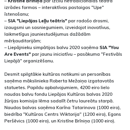
–
Kristīne Brīniņa
par izcilu netradicionālas teātra
izrādes formas – interaktīvas pastaigas "Upe"
īstenošanu;
–
SIA "Liepājas Leļļu teātris"
par radošo drosmi,
izaugsmi un sasniegumiem, izveidojot inovatīvus,
laikmetīgus jauniestudējumus dažādām
mērķauditorijām;
– Liepājnieku simpātijas balvu 2020 saņēma
SIA "You
Are Events"
par jaunu iniciatīvu – pasākuma "Festivāls
Liepājā" organizēšanu.
Desmit spilgtākie kultūras notikumi un personības
saņēma mākslinieka Roberta Mežaiņa izgatavotās
statuetes. Papildu apbalvojumiem, 4200 eiro lielo
naudas balvu fondu Liepājas Kultūras balvas 2020
žūrijas komisija lēma sadalīt četru laureātu starpā.
Naudas balvas saņēma Karīna Tatarinova (1000 eiro),
biedrība "Kultūras Centrs Wiktorija" (1200 eiro), Egons
Peršēvics (1000 eiro), un Kristīne Brīniņa (1000 eiro).