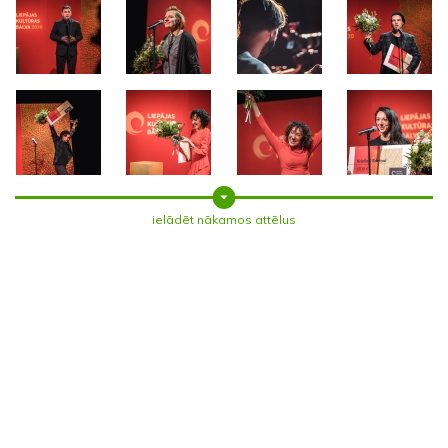
ielādēt nākamos attēlus