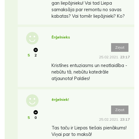
gan liepājnieku! Vai tad Liepa
samaksāja par remontu no savas
kabatas? Vai tomēr liepājnieki? Ko?
Ērģelnieks
Ziņot
5
2
25.02.2021.
23:17
Kristīnes entuziasms un neatlaidība -
nebūtu tā, nebūtu katedrāle
atjaunota! Paldies!
ērģelniek!
Ziņot
5
0
25.02.2021.
23:17
Tas taču ir Liepas tiešais pienākums!
Viņai par to maksā!