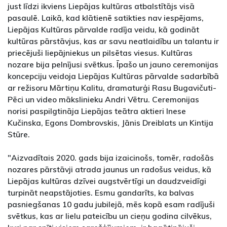
just līdzi ikviens Liepājas kultūras atbalstītājs visā
pasaulē. Laikā, kad klātienē satikties nav iespējams,
Liepājas Kultūras pārvalde radīja veidu, kā godināt
kultūras pārstāvjus, kas ar savu neatlaidību un talantu ir
priecējuši liepājniekus un pilsētas viesus. Kultūras
nozare bija pelnījusi svētkus. Īpašo un jauno ceremonijas
koncepciju veidoja Liepājas Kultūras pārvalde sadarbībā
ar režisoru Mārtiņu Kalitu, dramaturģi Rasu Bugavičuti-
Pēci un video mākslinieku Andri Vētru. Ceremonijas
norisi paspilgtināja Liepājas teātra aktieri Inese
Kučinska, Egons Dombrovskis, Jānis Dreiblats un Kintija
Stūre.
"Aizvadītais 2020. gads bija izaicinošs, tomēr, radošās
nozares pārstāvji atrada jaunus un radošus veidus, kā
Liepājas kultūras dzīvei augstvērtīgi un daudzveidīgi
turpināt neapstājoties. Esmu gandarīts, ka balvas
pasniegšanas 10 gadu jubilejā, mēs kopā esam radījuši
svētkus, kas ar lielu pateicību un cieņu godina cilvēkus,