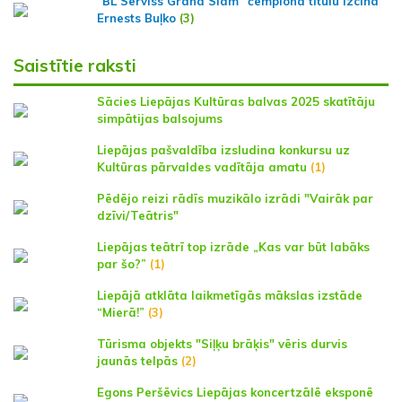
"BL Serviss Grand Slam" čempiona titulu izcīna
Ernests Buļko
(3)
Saistītie raksti
Sācies Liepājas Kultūras balvas 2025 skatītāju
simpātijas balsojums
Liepājas pašvaldība izsludina konkursu uz
Kultūras pārvaldes vadītāja amatu
(1)
Pēdējo reizi rādīs muzikālo izrādi "Vairāk par
dzīvi/Teātris"
Liepājas teātrī top izrāde „Kas var būt labāks
par šo?”
(1)
Liepājā atklāta laikmetīgās mākslas izstāde
“Mierā!”
(3)
Tūrisma objekts "Siļķu brāķis" vēris durvis
jaunās telpās
(2)
Egons Peršēvics Liepājas koncertzālē eksponē