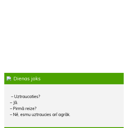
Dienas joks
– Uztraucaties?
– Jā.
– Pirmā reize?
– Nē, esmu uztraucies arī agrāk.