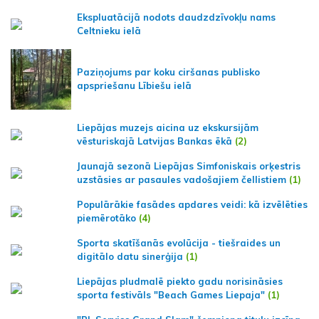
Ekspluatācijā nodots daudzdzīvokļu nams
Celtnieku ielā
Paziņojums par koku ciršanas publisko
apspriešanu Lībiešu ielā
Liepājas muzejs aicina uz ekskursijām
vēsturiskajā Latvijas Bankas ēkā
(2)
Jaunajā sezonā Liepājas Simfoniskais orķestris
uzstāsies ar pasaules vadošajiem čellistiem
(1)
Populārākie fasādes apdares veidi: kā izvēlēties
piemērotāko
(4)
Sporta skatīšanās evolūcija - tiešraides un
digitālo datu sinerģija
(1)
Liepājas pludmalē piekto gadu norisināsies
sporta festivāls "Beach Games Liepaja"
(1)