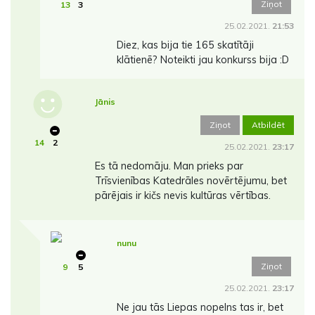
Ziņot
13
3
25.02.2021.
21:53
Diez, kas bija tie 165 skatītāji
klātienē? Noteikti jau konkurss bija :D
Jānis
Ziņot
Atbildēt
14
2
25.02.2021.
23:17
Es tā nedomāju. Man prieks par
Trīsvienības Katedrāles novērtējumu, bet
pārējais ir kičs nevis kultūras vērtības.
nunu
Ziņot
9
5
25.02.2021.
23:17
Ne jau tās Liepas nopelns tas ir, bet