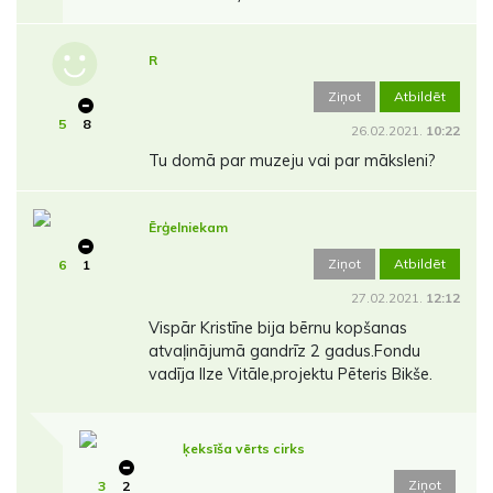
R
Ziņot
Atbildēt
5
8
26.02.2021.
10:22
Tu domā par muzeju vai par māksleni?
Ērģelniekam
Ziņot
Atbildēt
6
1
27.02.2021.
12:12
Vispār Kristīne bija bērnu kopšanas
atvaļinājumā gandrīz 2 gadus.Fondu
vadīja Ilze Vitāle,projektu Pēteris Bikše.
ķeksīša vērts cirks
Ziņot
3
2