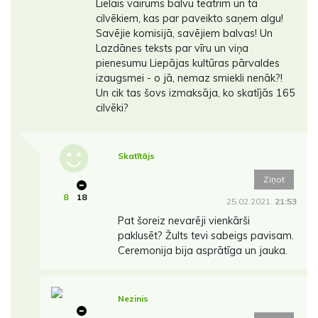
Lielais vairums balvu teātrim un tā
cilvēkiem, kas par paveikto saņem algu!
Savējie komisijā, savējiem balvas! Un
Lazdānes teksts par vīru un viņa
pienesumu Liepājas kultūras pārvaldes
izaugsmei - o jā, nemaz smiekli nenāk?!
Un cik tas šovs izmaksāja, ko skatījās 165
cilvēki?
Skatītājs
Ziņot
8
18
25.02.2021.
21:53
Pat šoreiz nevarēji vienkārši
paklusēt? Žults tevi sabeigs pavisam.
Ceremonija bija asprātīga un jauka.
Nezinis