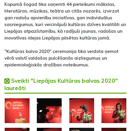
Kopumā šogad tika saņemti 44 pieteikumi mākslas,
literatūras, mūzikas, teātra un citās nozarēs, izvirzot
gan radošu apvienību iniciatīvas, gan individuālus
sasniegumus, kuri veicinājuši kultūras dzīves kvalitāti un
Liepājas atpazīstamību, kā radījuši jaunas, radošas un
inovatīvas idejas Liepājas pilsētas kultūras jomā.
"Kultūras balva 2020" ceremonija tika veidota ņemot
vērā valstī valdošos pulcēšanās aizliegumus un
epidemioloģiskās drošības noteikumus.
Sveikti "Liepājas Kultūras balvas 2020"
laureāti