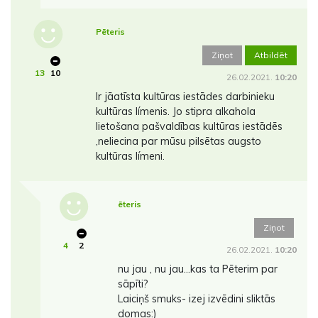
Pēteris
Ziņot
Atbildēt
13
10
26.02.2021.
10:20
Ir jāatīsta kultūras iestādes darbinieku
kultūras límenis. Jo stipra alkahola
lietošana pašvaldības kultūras iestādēs
,neliecina par mūsu pilsētas augsto
kultūras límeni.
ēteris
Ziņot
4
2
26.02.2021.
10:20
nu jau , nu jau...kas ta Pēterim par
sāpīti?
Laiciņš smuks- izej izvēdini sliktās
domas:)