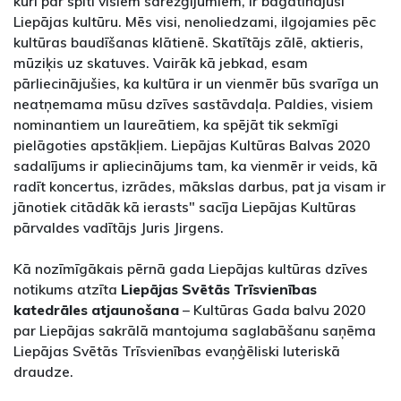
kuri par spīti visiem sarežģījumiem, ir bagātinājuši
Liepājas kultūru. Mēs visi, nenoliedzami, ilgojamies pēc
kultūras baudīšanas klātienē. Skatītājs zālē, aktieris,
mūziķis uz skatuves. Vairāk kā jebkad, esam
pārliecinājušies, ka kultūra ir un vienmēr būs svarīga un
neatņemama mūsu dzīves sastāvdaļa. Paldies, visiem
nominantiem un laureātiem, ka spējāt tik sekmīgi
pielāgoties apstākļiem. Liepājas Kultūras Balvas 2020
sadalījums ir apliecinājums tam, ka vienmēr ir veids, kā
radīt koncertus, izrādes, mākslas darbus, pat ja visam ir
jānotiek citādāk kā ierasts" sacīja Liepājas Kultūras
pārvaldes vadītājs Juris Jirgens.
Kā nozīmīgākais pērnā gada Liepājas kultūras dzīves
notikums atzīta
Liepājas Svētās Trīsvienības
katedrāles atjaunošana
– Kultūras Gada balvu 2020
par Liepājas sakrālā mantojuma saglabāšanu saņēma
Liepājas Svētās Trīsvienības evaņģēliski luteriskā
draudze.