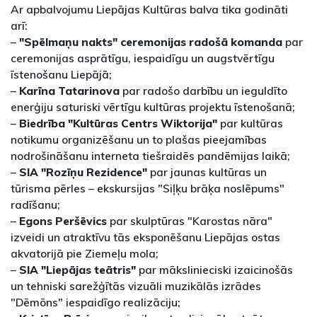
Ar apbalvojumu Liepājas Kultūras balva tika godināti
arī:
–
"Spēlmaņu nakts" ceremonijas radošā komanda
par
ceremonijas asprātīgu, iespaidīgu un augstvērtīgu
īstenošanu Liepājā;
–
Karīna Tatarinova
par radošo darbību un ieguldīto
enerģiju saturiski vērtīgu kultūras projektu īstenošanā;
–
Biedrība "Kultūras Centrs Wiktorija"
par kultūras
notikumu organizēšanu un to plašas pieejamības
nodrošināšanu interneta tiešraidēs pandēmijas laikā;
–
SIA "Rozīņu Rezidence"
par jaunas kultūras un
tūrisma pērles – ekskursijas "Siļķu brāķa noslēpums"
radīšanu;
–
Egons Peršēvics
par skulptūras "Karostas nāra"
izveidi un atraktīvu tās eksponēšanu Liepājas ostas
akvatorijā pie Ziemeļu mola;
–
SIA "Liepājas teātris"
par mākslinieciski izaicinošās
un tehniski sarežģītās vizuāli muzikālās izrādes
"Dēmōns" iespaidīgo realizāciju;