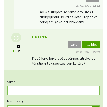
27.02.2021.
12:12
Arī šie subjekti saņēma atbilstošu
atalgojumu! Balva nevietā. Tāpat ka
pārējiem šova dalībniekiem!
Nesaprotu
Ziņot
Atbildēt
1
0
01.03.2021.
15:39
Kopš kura laika apšaubāmas atrakcijas
tūristiem tiek sauktas par kultūru?
Vārds:
Izvēlies seju: