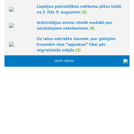
Liepājas pašvaldības notikumu plāns laikā
no 3. līdz 9. augustam
(2)
Iedzīvotājus aicina izteikt viedokli par
saistošajiem noteikumiem
(4)
Uz ielas notriekta sieviete; par gūtajām
traumām viņa "apjautusi" tikai pēc
atgriešanās mājās
(1)
skatīt nākošo