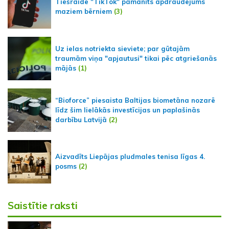
Tiešraidē "TikTok" pamanīts apdraudējums
maziem bērniem
(3)
Uz ielas notriekta sieviete; par gūtajām
traumām viņa "apjautusi" tikai pēc atgriešanās
mājās
(1)
“Bioforce” piesaista Baltijas biometāna nozarē
līdz šim lielākās investīcijas un paplašinās
darbību Latvijā
(2)
Aizvadīts Liepājas pludmales tenisa līgas 4.
posms
(2)
Saistītie raksti