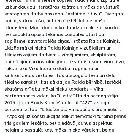
uzbur daudzu literatūras, teātra un mākslas vēsturē
sastopamo darbu noskaņa: "nelaime ir tuvu". Diezgan
baisa, satraucoša, bet reizē iztēli ļoti rosinoša
atmosfēra. Mani darbi ir kā daudzu konkrētu, vārdā
nenosauktu opusu tēlainās pasaules attīstība,
saplūsme, savstarpējās cīņas," stāsta Raids Kalniņš.
Līdzās mākslinieka Raida Kalniņa vizuālajiem un
tēlnieciskajiem darbiem – zīmējumiem, skulptūrām,
animācijām un instalācijām – izstādē lasāmi viņa tēva,
rakstnieka Vika literāro darbu fragmenti un
sinhronizētas vēstules. Tās atspoguļo tēva un dēla
tēlaino saraksti, kas sākta jau Raida bērnībā. Izstādē
skatāms arī abu mākslinieku kopdarbs – Vika
performances video, ko "ilustrē" Raida scenogrāfija.
2015. gadā Raids Kalniņš galerijā "427" veidoja
personālizstādi "Izlaušanās. Pazudušais bruņinieks".
"Atpakaļ uz konstrukcijas laiku" tematiski turpina pirms
trīs gadiem iesākto, bet piedāvā jaunus aspektus
nelaimju pasaulē, kas, mākslinieka vārdiem, beigu