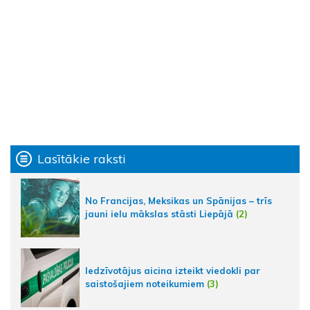
Lasītākie raksti
No Francijas, Meksikas un Spānijas – trīs
jauni ielu mākslas stāsti Liepājā
(2)
Iedzīvotājus aicina izteikt viedokli par
saistošajiem noteikumiem
(3)