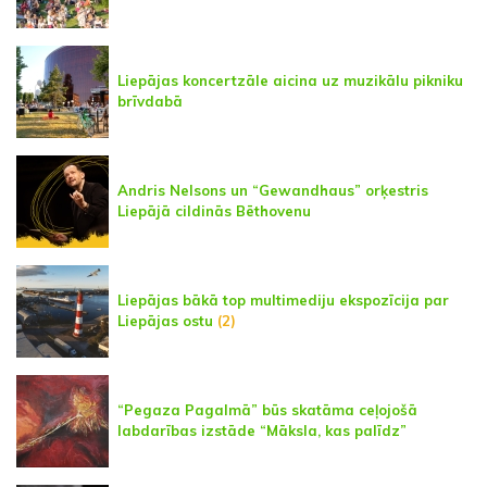
Liepājas koncertzāle aicina uz muzikālu pikniku
brīvdabā
Andris Nelsons un “Gewandhaus” orķestris
Liepājā cildinās Bēthovenu
Liepājas bākā top multimediju ekspozīcija par
Liepājas ostu
(2)
“Pegaza Pagalmā” būs skatāma ceļojošā
labdarības izstāde “Māksla, kas palīdz”