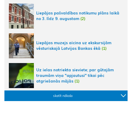
Liepājas pašvaldības notikumu plāns laikā
no 3. līdz 9. augustam
(2)
Liepājas muzejs aicina uz ekskursijām
vēsturiskajā Latvijas Bankas ēkā
(1)
Uz ielas notriekta sieviete; par gūtajām
traumām viņa "apjautusi" tikai pēc
atgriešanās mājās
(1)
skatīt nākošo