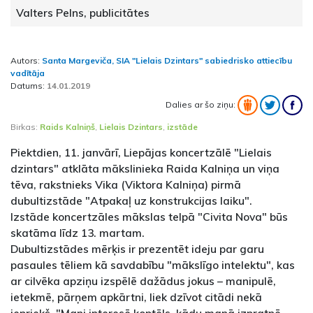
Valters Pelns, publicitātes
Autors:
Santa Margeviča, SIA "Lielais Dzintars" sabiedrisko attiecību
vadītāja
Datums:
14.01.2019
Dalies ar šo ziņu:
Birkas:
Raids Kalniņš
,
Lielais Dzintars
,
izstāde
Piektdien, 11. janvārī, Liepājas koncertzālē "Lielais
dzintars" atklāta mākslinieka Raida Kalniņa un viņa
tēva, rakstnieks Vika (Viktora Kalniņa) pirmā
dubultizstāde "Atpakaļ uz konstrukcijas laiku".
Izstāde koncertzāles mākslas telpā "Civita Nova" būs
skatāma līdz 13. martam.
Dubultizstādes mērķis ir prezentēt ideju par garu
pasaules tēliem kā savdabību "mākslīgo intelektu", kas
ar cilvēka apziņu izspēlē dažādus jokus – manipulē,
ietekmē, pārņem apkārtni, liek dzīvot citādi nekā
iepriekš. "Mani interesē koptēls, kādu manā izpratnē