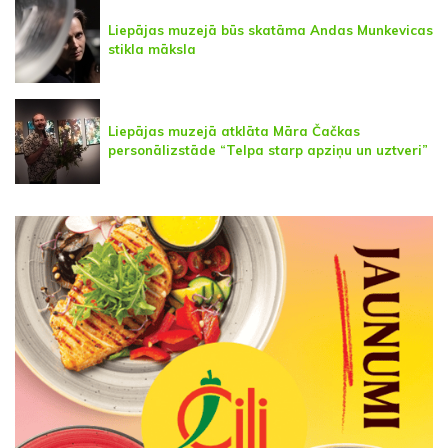
Liepājas muzejā būs skatāma Andas Munkevicas
stikla māksla
Liepājas muzejā atklāta Māra Čačkas
personālizstāde “Telpa starp apziņu un uztveri”