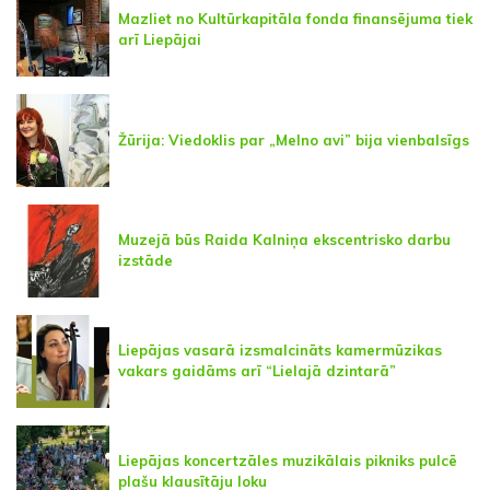
Mazliet no Kultūrkapitāla fonda finansējuma tiek
arī Liepājai
Žūrija: Viedoklis par „Melno avi” bija vienbalsīgs
Muzejā būs Raida Kalniņa ekscentrisko darbu
izstāde
Liepājas vasarā izsmalcināts kamermūzikas
vakars gaidāms arī “Lielajā dzintarā”
Liepājas koncertzāles muzikālais pikniks pulcē
plašu klausītāju loku