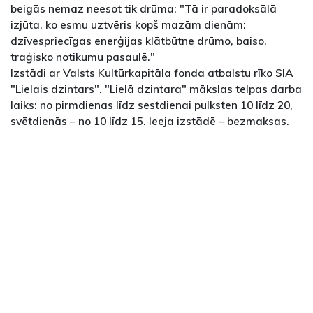
beigās nemaz neesot tik drūma: "Tā ir paradoksālā
izjūta, ko esmu uztvēris kopš mazām dienām:
dzīvespriecīgas enerģijas klātbūtne drūmo, baiso,
traģisko notikumu pasaulē."
Izstādi ar Valsts Kultūrkapitāla fonda atbalstu rīko SIA
"Lielais dzintars". "Lielā dzintara" mākslas telpas darba
laiks: no pirmdienas līdz sestdienai pulksten 10 līdz 20,
svētdienās – no 10 līdz 15. Ieeja izstādē – bezmaksas.