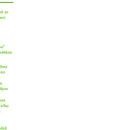
pā ar
eci
ņu"
vētkos
ības
ras
u
ājus
svin
dzību
ā
pājā