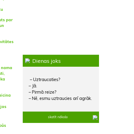
tu
sts par
 un
vitātes
Dienas joks
s nama
ti,
ika
– Uztraucaties?
– Jā.
– Pirmā reize?
aicina
– Nē, esmu uztraucies arī agrāk.
ijas
skatīt nākošo
būs