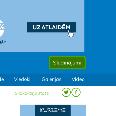
Sludinājumi
de
Viedokļi
Galerijas
Video
a
Silakaktiņa stāsti
i