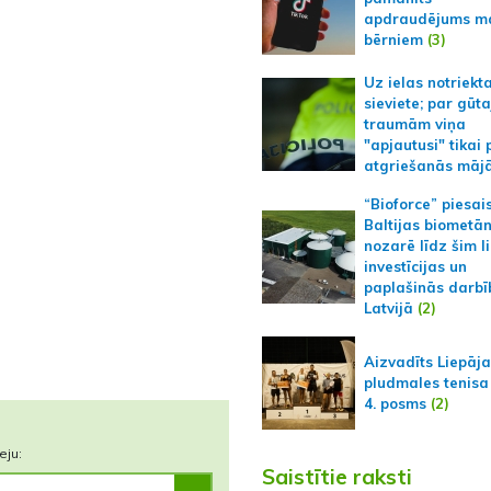
apdraudējums m
bērniem
(3)
Uz ielas notriekt
sieviete; par gūt
traumām viņa
"apjautusi" tikai 
atgriešanās māj
“Bioforce” piesai
Baltijas biometā
nozarē līdz šim l
investīcijas un
paplašinās darbī
Latvijā
(2)
Aizvadīts Liepāj
pludmales tenisa
4. posms
(2)
eju:
Saistītie raksti