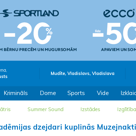
ena,
Mudīte, Vladislavs, Vladislava
usts
Krimināls
Dome
Sports
Vide
Izklai
ātris
Summer Sound
Izstādes
Izglītīb
kadēmijas dzejdari kuplinās Muzejnakt