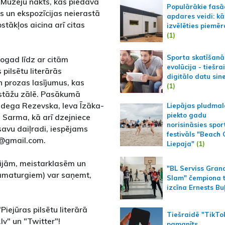
ks Muzeju nakts, kas piedāvā
Populārākie fas
s un ekspozīcijas neierastā
apdares veidi: kā
tākļos aicina arī citas
izvēlēties piemēr
(1)
Sporta skatīšanā
ogad līdz ar citām
evolūcija - tiešra
 pilsētu literārās
digitālo datu sin
 prozas lasījumus, kas
(1)
izstāžu zālē. Pasākumā
ndega Rezevska, Ieva Īzāka-
Liepājas pludmal
piekto gadu
a Sarma, kā arī dzejniece
norisināsies spor
 savu daiļradi, iespējams
festivāls "Beach
le@gmail.com.
Liepaja"
(1)
cijām, meistarklasēm un
"BL Serviss Gran
ramaturgiem) var saņemt,
Slam" čempiona t
izcīna Ernests Bu
iejūras pilsētu literārā
Tiešraidē "TikTo
v" un "Twitter"!
pamanīts