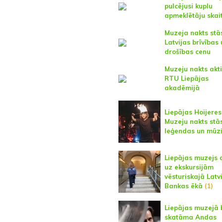
pulcējusi kuplu
apmeklētāju skai
Muzeja nakts stā
Latvijas brīvības
drošības cenu
Muzeju nakts akti
RTU Liepājas
akadēmijā
Liepājas Hoijere
Muzeju nakts stās
leģendas un mūz
Liepājas muzejs 
uz ekskursijām
vēsturiskajā Latv
Bankas ēkā
(1)
Liepājas muzejā 
skatāma Andas