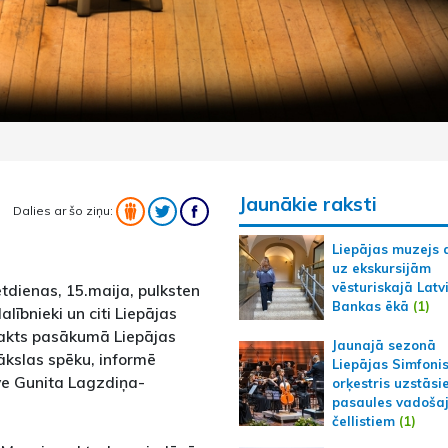
Jaunākie raksti
Dalies ar šo ziņu:
Liepājas muzejs 
uz ekskursijām
vēsturiskajā Latv
ētdienas, 15.maija, pulksten
Bankas ēkā
(1)
lībnieki un citi Liepājas
nakts pasākumā Liepājas
Jaunajā sezonā
mākslas spēku, informē
Liepājas Simfoni
āve Gunita Lagzdiņa-
orķestris uzstāsi
pasaules vadoša
čellistiem
(1)