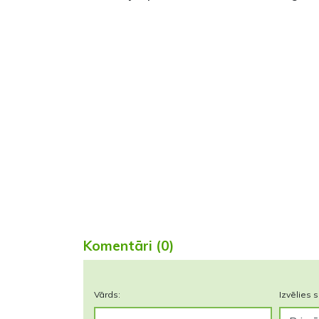
Komentāri (0)
Vārds:
Izvēlies s