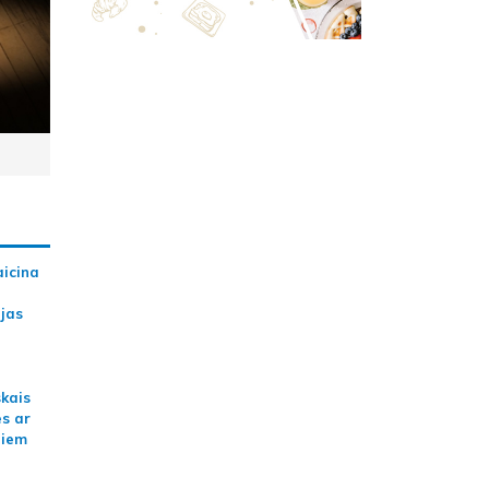
aicina
ijas
skais
es ar
jiem