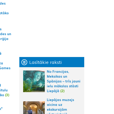
ādes
otāko
s
ides un
erģija
ē
Lasītākie raksti
ta
 Games
No Francijas,
Meksikas un
Spānijas – trīs jauni
d
ielu mākslas stāsti
itulu
Liepājā
(2)
ļko
(3)
Liepājas muzejs
aicina uz
k"
ekskursijām