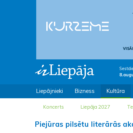
Sestdi
8.aug
Liepājnieki
Bizness
Kultūra
Koncerts
Liepāja 2027
Te
Piejūras pilsētu literārās a