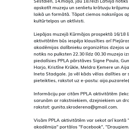
Sestdien, 14.maijā, jau 18.reizi Latvijā noti
apskatīt muzeju un senlietu krātuvju krājumu
laikā un formātā. Tāpat ciemos naksnīgos aps
kultūrtelpas un aktīvisti.
Liepājas muzejā Kūrmājas prospektā 16/18 š
aktivitātēm būs iespēja klausīties arī Piejūras
akadēmijas dalībnieku organizētos dzejas un
notiks no pulksten 22.30 līdz 00.30 muzeja 
piedalīsies PPLA pārstāves Signe Paula, Gu
Harjo, Kristīne Krūkle, Meldra Ķemere un Aij
Ineta Stadgale. Ja vēl kāds vēlas dalīties ar
pieteikties, rakstot uz e-pastu: aija.puzare
Informāciju par citām PPLA aktivitātēm (lek
sarunām ar rakstniekiem, dzejniekiem un d
rakstot: gunita.skroderena@gmail.com.
Visām PPLA aktivitātēm var sekot arī kontā "P
akadēmija" portālos "Facebook", "Draugiem.l