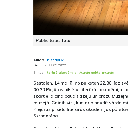
Publicitātes foto
Autors:
irliepaja.lv
Datums:
11.05.2022
Birkas:
literārā akadēmija
,
Muzeju nakts
,
muzejs
Sestdien, 14.maijā, no pulksten 22.30 līdz sv
00.30 Piejūras pilsētu Literārās akadēmijas da
skartie aicina baudīt dzeju un prozu Muzej
muzejā. Gaidīti visi, kuri grib baudīt vārda 
Piejūras pilsētu literārās akadēmijas pārst
Skroderēna.