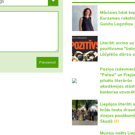
Mācīsies lidot ko
Kurzemes rakstni
Gunitu Lagzdiņu
Literāti aicina uz
pozitīvisma "šoti
Lāčplēša dārza s
Pievienot
Paziņo izdevniec
"Palasi" un Piejū
pilsētu literārās
akadēmijas stāst
konkursa uzvarēt
Liepājas literāti 
brāļu tautu drau
dzejas pasākum
Skodā
(3)
Muzeju nakts Lie