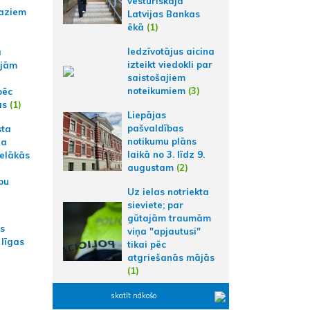
vēsturiskajā
aziem
Latvijas Bankas
ēkā
(1)
Iedzīvotājus aicina
a
izteikt viedokli par
ajām
saistošajiem
noteikumiem
(3)
pēc
ās
(1)
Liepājas
pašvaldības
sta
notikumu plāns
na
laikā no 3. līdz 9.
ielākās
augustam
(2)
bu
Uz ielas notriekta
sieviete; par
gūtajām traumām
as
viņa "apjautusi"
 līgas
tikai pēc
atgriešanās mājās
(1)
skatīt nākošo