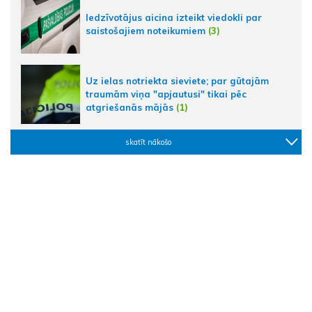
Iedzīvotājus aicina izteikt viedokli par
saistošajiem noteikumiem
(3)
Uz ielas notriekta sieviete; par gūtajām
traumām viņa "apjautusi" tikai pēc
atgriešanās mājās
(1)
skatīt nākošo