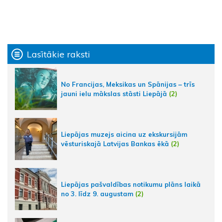
Lasītākie raksti
No Francijas, Meksikas un Spānijas – trīs
jauni ielu mākslas stāsti Liepājā
(2)
Liepājas muzejs aicina uz ekskursijām
vēsturiskajā Latvijas Bankas ēkā
(2)
Liepājas pašvaldības notikumu plāns laikā
no 3. līdz 9. augustam
(2)