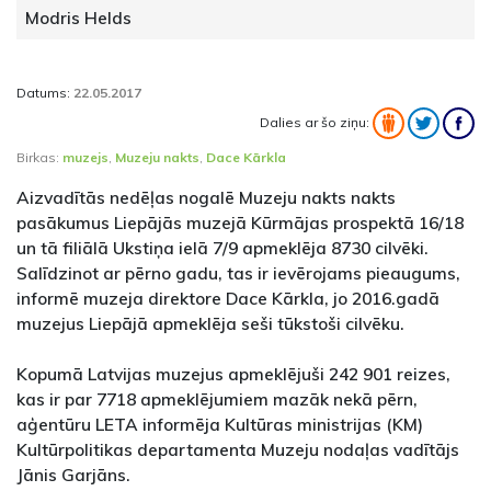
Modris Helds
Datums:
22.05.2017
Dalies ar šo ziņu:
Birkas:
muzejs
,
Muzeju nakts
,
Dace Kārkla
Aizvadītās nedēļas nogalē Muzeju nakts nakts
pasākumus Liepājās muzejā Kūrmājas prospektā 16/18
un tā filiālā Ukstiņa ielā 7/9 apmeklēja 8730 cilvēki.
Salīdzinot ar pērno gadu, tas ir ievērojams pieaugums,
informē muzeja direktore Dace Kārkla, jo 2016.gadā
muzejus Liepājā apmeklēja seši tūkstoši cilvēku.
Kopumā Latvijas muzejus apmeklējuši 242 901 reizes,
kas ir par 7718 apmeklējumiem mazāk nekā pērn,
aģentūru LETA informēja Kultūras ministrijas (KM)
Kultūrpolitikas departamenta Muzeju nodaļas vadītājs
Jānis Garjāns.