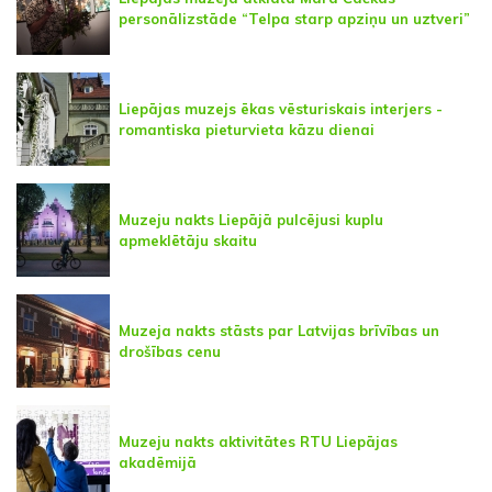
personālizstāde “Telpa starp apziņu un uztveri”
Liepājas muzejs ēkas vēsturiskais interjers -
romantiska pieturvieta kāzu dienai
Muzeju nakts Liepājā pulcējusi kuplu
apmeklētāju skaitu
Muzeja nakts stāsts par Latvijas brīvības un
drošības cenu
Muzeju nakts aktivitātes RTU Liepājas
akadēmijā