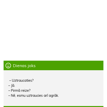
Dienas joks
– Uztraucaties?
– Jā.
– Pirmā reize?
– Nē, esmu uztraucies arī agrāk.