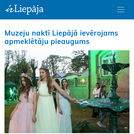
Muzeju naktī Liepājā ievērojams
apmeklētāju pieaugums