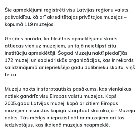
Šie apmeklējumi reģistrēti visu Latvijas reģionu valsts,
pašvaldību, kā arī akreditētajos privātajos muzejos –
kopumā 119 muzejos.
Garjāns norāda, ka fiksētais apmeklējumu skaits
attiecas vien uz muzejiem, un tajā neietilpst citu
institūciju apmeklētāji. Šogad Muzeju naktī piedalījās
172 muzeji un sabiedriskās organizācijas, kas ir rekords
salīdzinājumā ar iepriekšējo gadu dalībnieku skaitu, viņš
teica.
Muzeju nakts ir starptautisks pasākums, kas vienlaikus
notiek gandrīz visu Eiropas valstu muzejos. Kopš
2005.gada Latvijas muzeji kopā ar citiem Eiropas
muzejiem iesaistās kopīgā starptautiskā akcijā - Muzeju
nakts. Tās mērķis ir iepazīstināt ar muzejiem arī tos
iedzīvotājus, kas ikdienā muzejus neapmeklē.