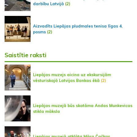
darbību Latvijā
(2)
Aizvadīts Liepājas pludmales tenisa līgas 4.
posms
(2)
Saistītie raksti
Liepājas muzejs aicina uz ekskursijām
vēsturiskajā Latvijas Bankas ēkā
(2)
Liepājas muzejā būs skatāma Andas Munkevicas
stikla māksla
Liepājas muzejā atklāta Māra Čačkas