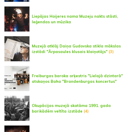
Liepājas Hoijeres nama Muzeju nakts stāsti,
leģendas un mūzika
Muzejā atklāj Daiņa Gudovska stikla mākslas
izstādi "Ārpasaules klusais klaiņotājs"
(3)
Freiburgas baroka orķestris "Lielajā dzintarā"
atskaņos Baha "Brandenburgas koncertus"
Okupācijas muzejā skatāma 1991. gada
barikādēm veltīta izstāde
(4)