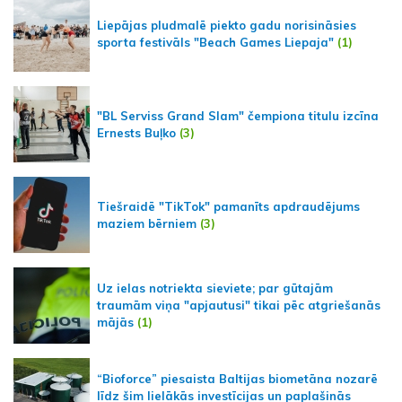
Liepājas pludmalē piekto gadu norisināsies
sporta festivāls "Beach Games Liepaja"
(1)
"BL Serviss Grand Slam" čempiona titulu izcīna
Ernests Buļko
(3)
Tiešraidē "TikTok" pamanīts apdraudējums
maziem bērniem
(3)
Uz ielas notriekta sieviete; par gūtajām
traumām viņa "apjautusi" tikai pēc atgriešanās
mājās
(1)
“Bioforce” piesaista Baltijas biometāna nozarē
līdz šim lielākās investīcijas un paplašinās