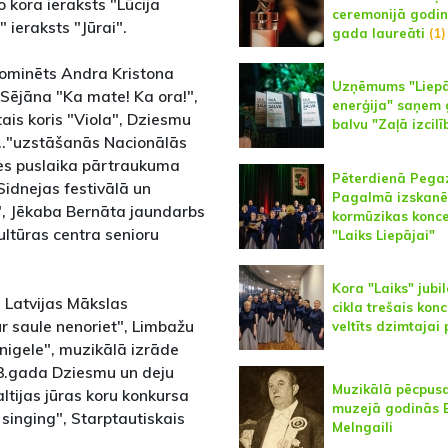
 kora ieraksts "Lūcija
ceremonijā godinā
ieraksts "Jūrai".
gada laureāti
(1)
ominēts Andra Kristona
Uzņēmums "Liepā
Sējāna "Ka mate! Ka ora!",
enerģija" saņem
ais koris "Viola", Dziesmu
balvu "Zaļā izcilī
r…"uzstāšanās Nacionālās
les puslaika pārtraukuma
Pēterdienā Pega
Sidnejas festivālā un
Pagalmā izskanē
i", Jēkaba Bernāta jaundarbs
kormūzikas konce
ultūras centra senioru
"Laiks Liepājai"
Kora "Laiks" jubi
s Latvijas Mākslas
cikla trešais kon
r saule nenoriet", Limbažu
veltīts dzimtajai 
nigele", muzikālā izrāde
993.gada Dziesmu un deju
Muzikālā pēcpus
ltijas jūras koru konkursa
muzejā godinās E
 singing", Starptautiskais
Melngaili