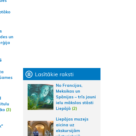
ādes
otāko
s
ides un
erģija
ē
ta
Lasītākie raksti
 Games
No Francijas,
Meksikas un
Spānijas – trīs jauni
d
ielu mākslas stāsti
itulu
Liepājā
(2)
ļko
(3)
Liepājas muzejs
aicina uz
k"
ekskursijām