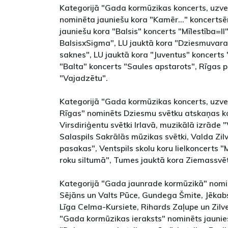
Kategorijā "Gada kormūzikas koncerts, uzv
nominēta jauniešu kora "Kamēr..." koncertsē
jauniešu kora "Balsis" koncerts "Mīlestība=II"
BalsisxSigma", LU jauktā kora "Dziesmuvara
saknes", LU jauktā kora "Juventus" koncerts 
"Balta" koncerts "Saules apstarots", Rīgas p
"Vajadzētu".
Kategorijā "Gada kormūzikas koncerts, uzv
Rīgas" nominēts Dziesmu svētku atskaņas kon
Virsdiriģentu svētki Irlavā, muzikālā izrāde "V
Salaspils Sakrālās mūzikas svētki, Valda Zi
pasakas", Ventspils skolu koru lielkoncerts
roku siltumā", Tumes jauktā kora Ziemassvē
Kategorijā "Gada jaunrade kormūzikā" nomi
Sējāns un Valts Pūce, Gundega Šmite, Jēkab
Līga Celma-Kursiete, Rihards Zaļupe un Zilve
"Gada kormūzikas ieraksts" nominēts jaunieš