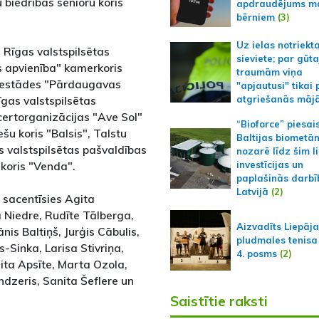
 biedrības senioru koris
apdraudējums m
bērniem
(3)
Uz ielas notriekt
 Rīgas valstspilsētas
sieviete; par gūt
 apvienība" kamerkoris
traumām viņa
s iestādes "Pārdaugavas
"apjautusi" tikai 
īgas valstspilsētas
atgriešanās māj
certorganizācijas "Ave Sol"
“Bioforce” piesai
šu koris "Balsis", Talstu
Baltijas biometā
s valstspilsētas pašvaldības
nozarē līdz šim l
 koris "Venda".
investīcijas un
paplašinās darbī
Latvijā
(2)
 sacentīsies Agita
a Niedre, Rudīte Tālberga,
Aizvadīts Liepāj
ānis Baltiņš, Jurģis Cābulis,
pludmales tenisa
s-Sinka, Larisa Stivriņa,
4. posms
(2)
ita Apsīte, Marta Ozola,
Indzeris, Sanita Šeflere un
Saistītie raksti