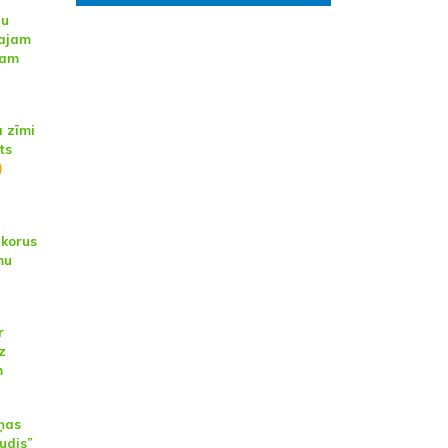
du
rajam
bam
 zīmi
ts
)
 korus
mu
r
z
m
ņas
udis”