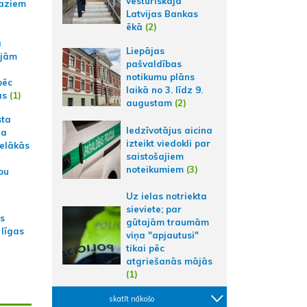
vēsturiskajā
aziem
Latvijas Bankas
ēkā
(2)
a
Liepājas
ajām
pašvaldības
notikumu plāns
pēc
laikā no 3. līdz 9.
ās
(1)
augustam
(2)
sta
Iedzīvotājus aicina
na
izteikt viedokli par
ielākās
saistošajiem
noteikumiem
(3)
bu
Uz ielas notriekta
sieviete; par
as
gūtajām traumām
 līgas
viņa "apjautusi"
tikai pēc
atgriešanās mājās
(1)
skatīt nākošo