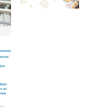
aicina
ijas
skais
es ar
jiem