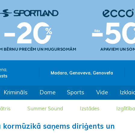
ena,
Madara, Genoveva, Genovefa
usts
Krimināls
Dome
Sports
Vide
Izklai
ātris
Summer Sound
Izstādes
Izglītīb
 kormūzikā saņems diriģents un