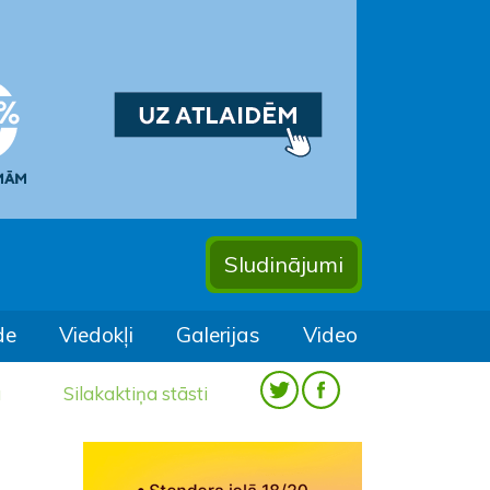
Sludinājumi
de
Viedokļi
Galerijas
Video
a
Silakaktiņa stāsti