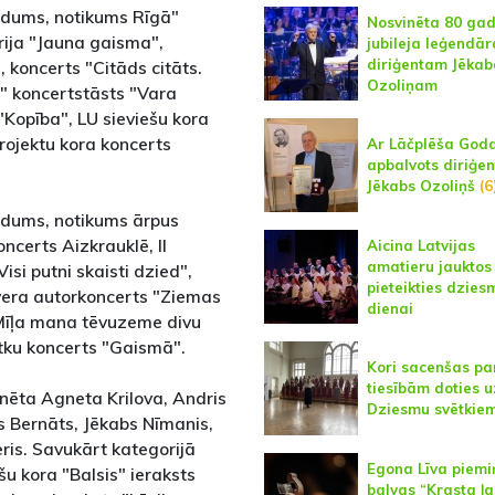
edums, notikums Rīgā"
Nosvinēta 80 ga
rija "Jauna gaisma",
jubileja leģendā
diriģentam Jēka
, koncerts "Citāds citāts.
Ozoliņam
" koncertstāsts "Vara
"Kopība", LU sieviešu kora
rojektu kora koncerts
Ar Lāčplēša Goda
apbalvots diriģen
Jēkabs Ozoliņš
(6
edums, notikums ārpus
certs Aizkrauklē, II
Aicina Latvijas
amatieru jauktos
isi putni skaisti dzied",
pieteikties dzies
lvera autorkoncerts "Ziemas
dienai
 "Mīļa mana tēvuzeme divu
tku koncerts "Gaismā".
Kori sacenšas pa
tiesībām doties u
nēta Agneta Krilova, Andris
Dziesmu svētkie
s Bernāts, Jēkabs Nīmanis,
ris. Savukārt kategorijā
Egona Līva piemi
u kora "Balsis" ieraksts
balvas “Krasta ļa