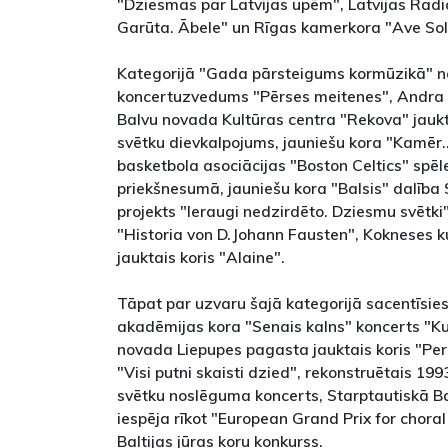
"Dziesmas par Latvijas upēm", Latvijas Radio
Garūta. Ābele" un Rīgas kamerkora "Ave Sol" 
Kategorijā "Gada pārsteigums kormūzikā" n
koncertuzvedums "Pērses meitenes", Andra 
Balvu novada Kultūras centra "Rekova" jaukt
svētku dievkalpojums, jauniešu kora "Kamē
basketbola asociācijas "Boston Celtics" spē
priekšnesumā, jauniešu kora "Balsis" dalība 
projekts "Ieraugi nedzirdēto. Dziesmu svētk
"Historia von D.Johann Fausten", Kokneses k
jauktais koris "Alaine".
Tāpat par uzvaru šajā kategorijā sacentīsie
akadēmijas kora "Senais kalns" koncerts "Ku
novada Liepupes pagasta jauktais koris "Per
"Visi putni skaisti dzied", rekonstruētais 1
svētku noslēguma koncerts, Starptautiskā Ba
iespēja rīkot "European Grand Prix for choral
Baltijas jūras koru konkurss.