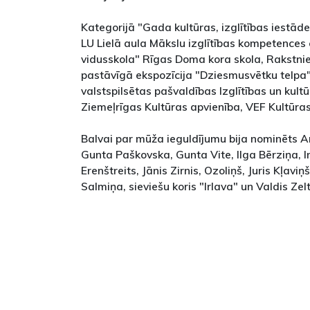
Kategorijā "Gada kultūras, izglītības iestād
LU Lielā aula Mākslu izglītības kompetences
vidusskola" Rīgas Doma kora skola, Rakstni
pastāvīgā ekspozīcija "Dziesmusvētku telpa"
valstspilsētas pašvaldības Izglītības un ku
Ziemeļrīgas Kultūras apvienība, VEF Kultūras 
Balvai par mūža ieguldījumu bija nominēts An
Gunta Paškovska, Gunta Vite, Ilga Bērziņa, 
Erenštreits, Jānis Zirnis, Ozoliņš, Juris Kļavi
Salmiņa, sieviešu koris "Irlava" un Valdis Zel