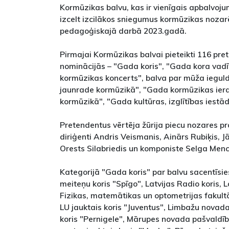
Kormūzikas balvu, kas ir vienīgais apbalvojum
izcelt izcilākos sniegumus kormūzikas nozarē
pedagoģiskajā darbā 2023.gadā.
Pirmajai Kormūzikas balvai pieteikti 116 pre
nominācijās – "Gada koris", "Gada kora vadī
kormūzikas koncerts", balva par mūža iegul
jaunrade kormūzikā", "Gada kormūzikas iera
kormūzikā", "Gada kultūras, izglītības iestād
Pretendentus vērtēja žūrija piecu nozares pr
diriģenti Andris Veismanis, Ainārs Rubiķis, J
Orests Silabriedis un komponiste Selga Menc
Kategorijā "Gada koris" par balvu sacentīsie
meiteņu koris "Spīgo", Latvijas Radio koris, L
Fizikas, matemātikas un optometrijas fakultā
LU jauktais koris "Juventus", Limbažu novad
koris "Pernigele", Mārupes novada pašvaldība