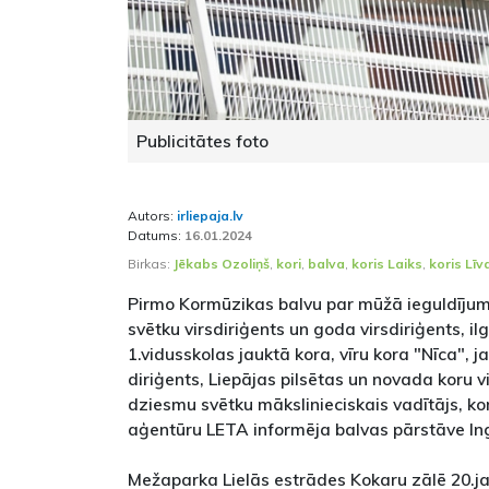
Publicitātes foto
Autors:
irliepaja.lv
Datums:
16.01.2024
Birkas:
Jēkabs Ozoliņš
,
kori
,
balva
,
koris Laiks
,
koris Līv
Pirmo Kormūzikas balvu par mūžā ieguldīju
svētku virsdiriģents un goda virsdiriģents, i
1.vidusskolas jauktā kora, vīru kora "Nīca", j
diriģents, Liepājas pilsētas un novada koru 
dziesmu svētku mākslinieciskais vadītājs, k
aģentūru LETA informēja balvas pārstāve Ing
Mežaparka Lielās estrādes Kokaru zālē 20.ja