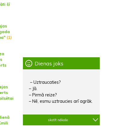
ti šī
jas
 gada
ba"
(1)
za
s
Dienas joks
rts
– Uztraucaties?
lejas
– Jā.
certs
– Pirmā reize?
pilsētai
– Nē, esmu uztraucies arī agrāk.
dienā
skatīt nākošo
mili