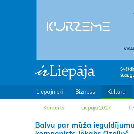
Svētdi
9.aug
Liepājnieki
Bizness
Kultūra
Koncerts
Liepāja 2027
Te
Balvu par mūža ieguldījumu
komponists Jēkabs Ozoliņš