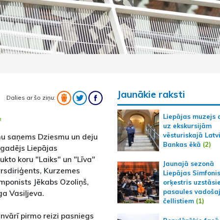
Jaunākie raksti
Dalies ar šo ziņu:
Liepājas muzejs 
a
uz ekskursijām
vēsturiskajā Latv
mu saņems Dziesmu un deju
Bankas ēkā
(2)
lggadējs Liepājas
aukto koru "Laiks" un "Līva"
Jaunajā sezonā
virsdiriģents, Kurzemes
Liepājas Simfoni
omponists Jēkabs Ozoliņš,
orķestris uzstāsi
pasaules vadoša
a Vasiļjeva.
čellistiem
(1)
nvārī pirmo reizi pasniegs