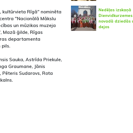
Nedēļas izskaņā
e, kultūrvieta Rīgā" nominēta
Dienvidkurzemes
 centra "Nacionālā Mākslu
novadā dziedās 
ecības un mūzikas muzeja
dejos
, Mazā ģilde, Rīgas
ltūras departamenta
pils.
sis Sauka, Astrīda Priekule,
Inga Graumane, Jānis
ņš, Pēteris Sudarovs, Rota
tkalns.