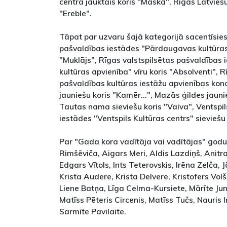
centra jauktais koris "Maska", Rīgas Latviešu
"Ereble".
Tāpat par uzvaru šajā kategorijā sacentīsies
pašvaldības iestādes "Pārdaugavas kultūras
"Muklājs", Rīgas valstspilsētas pašvaldība
kultūras apvienība" vīru koris "Absolventi", R
pašvaldības kultūras iestāžu apvienības kon
jauniešu koris "Kamēr...", Mazās ģildes jaunie
Tautas nama sieviešu koris "Vaiva", Ventspil
iestādes "Ventspils Kultūras centrs" sieviešu
Par "Gada kora vadītāja vai vadītājas" godu
Rimšēviča, Aigars Meri, Aldis Lazdiņš, Anitr
Edgars Vītols, Ints Teterovskis, Irēna Zelča, J
Krista Audere, Krista Delvere, Kristofers Volš
Liene Batņa, Līga Celma-Kursiete, Mārīte Jun
Matīss Pēteris Circenis, Matīss Tučs, Nauris 
Sarmīte Pavilaite.