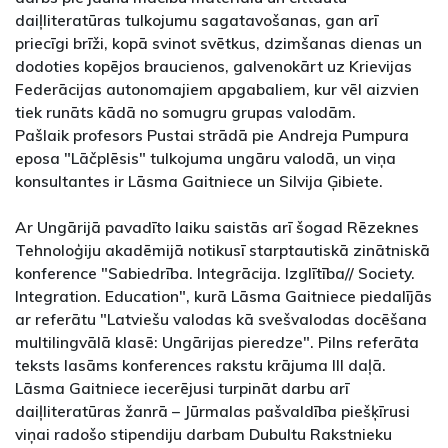
daiļliteratūras tulkojumu sagatavošanas, gan arī
priecīgi brīži, kopā svinot svētkus, dzimšanas dienas un
dodoties kopējos braucienos, galvenokārt uz Krievijas
Federācijas autonomajiem apgabaliem, kur vēl aizvien
tiek runāts kādā no somugru grupas valodām.
Pašlaik profesors Pustai strādā pie Andreja Pumpura
eposa "Lāčplēsis" tulkojuma ungāru valodā, un viņa
konsultantes ir Lāsma Gaitniece un Silvija Ģibiete.
Ar Ungārijā pavadīto laiku saistās arī šogad Rēzeknes
Tehnoloģiju akadēmijā notikusī starptautiskā zinātniskā
konference "Sabiedrība. Integrācija. Izglītība// Society.
Integration. Education", kurā Lāsma Gaitniece piedalījās
ar referātu "Latviešu valodas kā svešvalodas docēšana
multilingvālā klasē: Ungārijas pieredze". Pilns referāta
teksts lasāms konferences rakstu krājuma III daļā.
Lāsma Gaitniece iecerējusi turpināt darbu arī
daiļliteratūras žanrā – Jūrmalas pašvaldība piešķīrusi
viņai radošo stipendiju darbam Dubultu Rakstnieku