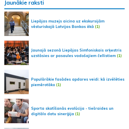
Jaunākie raksti
Liepājas muzejs aicina uz ekskursijām
vēsturiskajā Latvijas Bankas ēkā
(1)
Jaunajā sezonā Liepājas Simfoniskais orķestris
uzstāsies ar pasaules vadošajiem čellistiem
(1)
Populārākie fasādes apdares veidi: kā izvēlēties
piemērotāko
(1)
Sporta skatīšanās evolūcija - tiešraides un
digitālo datu sinerģija
(1)