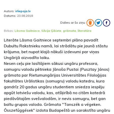
Autors:
irliepaja.lv
Datums:
23.08.2018
Dalies ar šo ziņu:
Birkas:
Lāsma Gaitniece
,
Silvija Ģibiete
,
grāmata
,
literatūra
Literāte Lāsma Gaitniece septembri plāno pavadīt
Dubultu Rakstnieku namā, lai strādātu pie jaunā stāstu
krājuma, bet nupat klajā nākuši izdevumi par viņas
Ungārijā aizvadīto laiku.
Nesen ceļu pie lasītājiem sākusi ungāru profesora,
somugru valodu pētnieka Jānoša Pustai (Pusztay János)
grāmata par Rietumungārijas Universitātes Filoloģijas
fakultātes Urālistikas (somugru) valodu katedru, kura
gandrīz 20 gadus ungāru studentiem sniedza iespēju
apgūt latviešu valodu, kas, atšķirībā no citām katedrā
piedāvātajām svešvalodām, ir nevis somugru, bet gan
baltu grupas valoda. Grāmata "Tanszék a végeken.
Ősszefűggések" izdota Budapeštā un sarakstīta ungāru