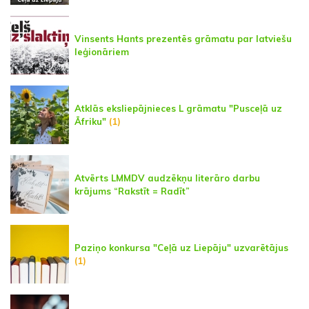
Vinsents Hants prezentēs grāmatu par latviešu
leģionāriem
Atklās eksliepājnieces L grāmatu "Pusceļā uz
Āfriku"
(1)
Atvērts LMMDV audzēkņu literāro darbu
krājums “Rakstīt = Radīt”
Paziņo konkursa "Ceļā uz Liepāju" uzvarētājus
(1)