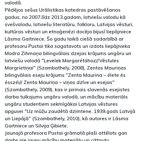
valodā.
Pēdējos sešus Urālistikas katedras pastāvēšanas
gadus, no 2007.līdz 2013.gadam, latviešu valodu kā
svešvalodu, latviešu literatūru, folkloru, Latvijas vēsturi,
kultūras vēsturi un etnoģenēzi docēja bijusī liepājniece
Lāsma Gaitniece. Šo gadu laikā ciešā sadarbībā ar
profesoru Pustai tika sagatavots un izdots liepājnieka
Modra Zihmaņa bilingvālais dzejas krājums ungāru un
latviešu valodā "Levelek Margarétához//Vēstules
Margrietiņai" (Szombathely, 2008), Zentas Mauriņas
bilingvālais eseju krājums "Zenta Maurina – élete és
ésszéi// Zenta Mauriņa – viņas dzīve un esejas"
(Szombathely, 2009), kas ir pirmais slavenās esejistes
darba tulkojums ungāru valodā, un mācību materiāls
ungāru studentiem sekmīgākai Latvijas vēstures
apguvei "Uz mūžu zaudētā dzimtene. 1939.gads Latvijā
un Liepājā" (Szombathely, 2010), kā autores ir Lāsma
Gaitniece un Silvija Ģibiete.
Jaunajā profesora Pustai grāmatā plaši attēlots gan
darbs pie jaunu mācību materiālu un cittautu