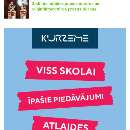
Godinās labākos jaunos autorus un
oriģinālliteratūras prozas darbus