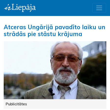
Atceras Ungārijā pavadīto laiku un
strādās pie stāstu krājuma
Publicitātes