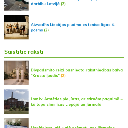
darbību Latvijā
(2)
Aizvadīts Liepājas pludmales tenisa līgas 4.
posms
(2)
Saistītie raksti
Divpadsmito reizi pasniegta rakstniecības balva
"Krasta ļaudis"
(2)
Lsm.lv: Ārstēties pie jūras, ar stirnām pagalmā –
kā tapa slimnīcas Liepājā un Jūrmalā
Liepājniece laiž klajā grāmatu par Jūrmalas