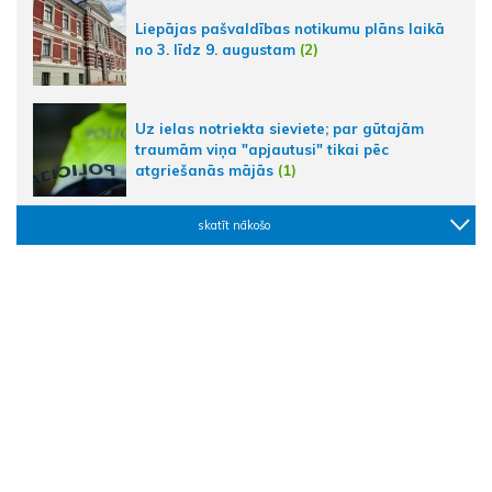
Liepājas pašvaldības notikumu plāns laikā
no 3. līdz 9. augustam
(2)
Uz ielas notriekta sieviete; par gūtajām
traumām viņa "apjautusi" tikai pēc
atgriešanās mājās
(1)
skatīt nākošo