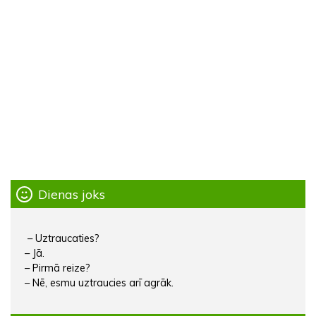
Dienas joks
– Uztraucaties?
– Jā.
– Pirmā reize?
– Nē, esmu uztraucies arī agrāk.