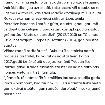
namā, kur viņa ieplānojusi strādāt pie īsprozas krājuma.
Vairāki stāsti jau uzrakstīti, taču ieceru vēl daudz, saka
Lāsma Gaitniece, kas savu radošo atvaļinājumu Dubultu
Rakstnieku namā iecerējusi sākt ar 1.septembri.
Pieredze īsprozas žanrā ir gūta, daudzu gadu garumā
veidojot gan ceļojumu aprakstus, kas apkopoti un izdoti
grāmatās "Biļete uz paradīzi" (2012/2013) un "Ciemos
uz vilinošākajām Eiropas pilsētām" (2015), gan rakstot
stāstus.
Vēlme radoši strādāt tieši Dubultu Rakstnieku namā
radusies arī tādēļ, ka vairākos no stāstiem, kā arī
2017.gadā iznākušajā debijas romānā "Vasarnīca
Pārdaugavā. Kādas dzimtas stāsts" viena no darbības
norises vietām ir tieši Jūrmala.
"Jūrmalā, tās atmosfērā iemīlējos jau savu studiju gadu
laikā – pirmoreiz, kad tur nokļuvu. Tā ir fantastiska vieta
gan aktīvai atpūtai, gan radošai darbībai," – saka jaunā
rakstniece.