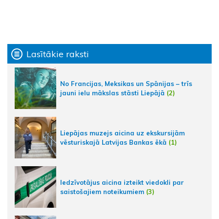
Lasītākie raksti
No Francijas, Meksikas un Spānijas – trīs
jauni ielu mākslas stāsti Liepājā
(2)
Liepājas muzejs aicina uz ekskursijām
vēsturiskajā Latvijas Bankas ēkā
(1)
Iedzīvotājus aicina izteikt viedokli par
saistošajiem noteikumiem
(3)