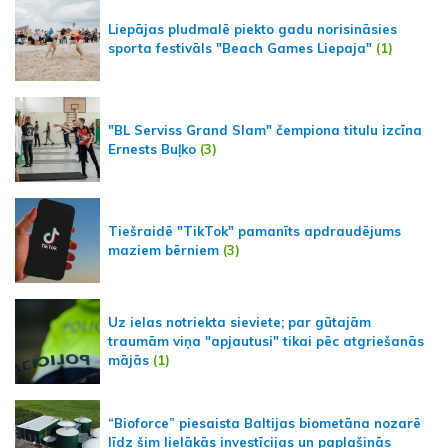
Liepājas pludmalē piekto gadu norisināsies
sporta festivāls "Beach Games Liepaja"
(1)
"BL Serviss Grand Slam" čempiona titulu izcīna
Ernests Buļko
(3)
Tiešraidē "TikTok" pamanīts apdraudējums
maziem bērniem
(3)
Uz ielas notriekta sieviete; par gūtajām
traumām viņa "apjautusi" tikai pēc atgriešanās
mājās
(1)
“Bioforce” piesaista Baltijas biometāna nozarē
līdz šim lielākās investīcijas un paplašinās