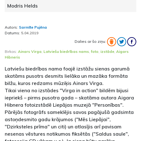
Modris Helds
Autors:
Sarmīte Pujēna
Datums:
5.04.2019
Dalies ar šo ziņu:
Birkas:
Ainars Virga
,
Latviešu biedrības nams
,
foto
,
izstāde
,
Aigars
Hibneris
Latviešu biedrības nama foajē izstāžu sienas garumā
skatāms pusotrs desmits lielāka un mazāka formāta
bilžu, kuros redzams mūziķis Ainars Virga.
Tikai viena no izstādes "Virga in action" bildēm bijusi
iepriekš – pirms pusotra gada – skatāma autora Aigara
Hibnera fotoizstādē Liepājas muzejā "Personības".
Pārējās fotogrāfs sameklējis savos pagājušā gadsimta
astoņdesmito gadu krājumos ("Mēs Liepājai",
"Dzirksteles prīma" un citi) un atlasījis arī pavisam
nesenas vēstures notikumos fiksētās ("Saldus saule",
fotosesija CD vākam u.c.). Ja siena būtu garāka,