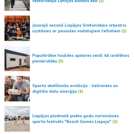
vēsturiskajā Latvijas Bankas ēkā
(2)
Jaunajā sezonā Liepājas Simfoniskais orķestris
uzstāsies ar pasaules vadošajiem čellistiem
(1)
Populārākie fasādes apdares veidi: kā izvēlēties
piemērotāko
(3)
Sporta skatīšanās evolūcija - tiešraides un
digitālo datu sinerģija
(1)
Liepājas pludmalē piekto gadu norisināsies
sporta festivāls "Beach Games Liepaja"
(1)