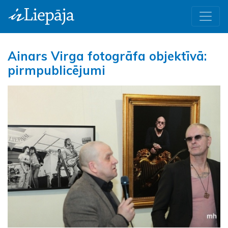
Ainars Virga fotogrāfa objektīvā:
pirmpublicējumi