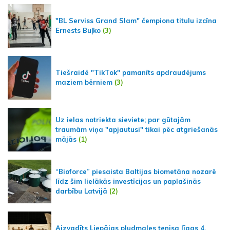
"BL Serviss Grand Slam" čempiona titulu izcīna
Ernests Buļko
(3)
Tiešraidē "TikTok" pamanīts apdraudējums
maziem bērniem
(3)
Uz ielas notriekta sieviete; par gūtajām
traumām viņa "apjautusi" tikai pēc atgriešanās
mājās
(1)
“Bioforce” piesaista Baltijas biometāna nozarē
līdz šim lielākās investīcijas un paplašinās
darbību Latvijā
(2)
Aizvadīts Liepājas pludmales tenisa līgas 4.