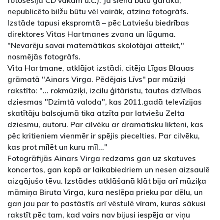
nepublicēto bilžu būtu vēl vairāk, atzina fotogrāfs.
Izstāde tapusi ekspromtā – pēc Latviešu biedrības
direktores Vitas Hartmanes zvana un lūguma.
"Nevarēju savai matemātikas skolotājai atteikt,"
nosmējās fotogrāfs.
Vita Hartmane, atklājot izstādi, citēja Līgas Blauas
grāmatā "Ainars Virga. Pēdējais Līvs" par mūziķi
rakstīto: "... rokmūziķi, izcilu ģitāristu, tautas dzīvības
dziesmas "Dzimtā valoda", kas 2011.gadā televīzijas
skatītāju balsojumā tika atzīta par latviešu Zelta
dziesmu, autoru. Par cilvēku ar dramatisku likteni, kas
pēc kritieniem vienmēr ir spējis piecelties. Par cilvēku,
kas prot mīlēt un kuru mīl…"
Fotogrāfijās Ainars Virga redzams gan uz skatuves
koncertos, gan kopā ar laikabiedriem un nesen aizsaulē
aizgājušo tēvu. Izstādes atklāšanā klāt bija arī mūziķa
māmiņa Biruta Virga, kura neslēpa prieku par dēlu, un
gan jau par to pastāstīs arī vēstulē vīram, kuras sākusi
rakstīt pēc tam, kad vairs nav bijusi iespēja ar viņu