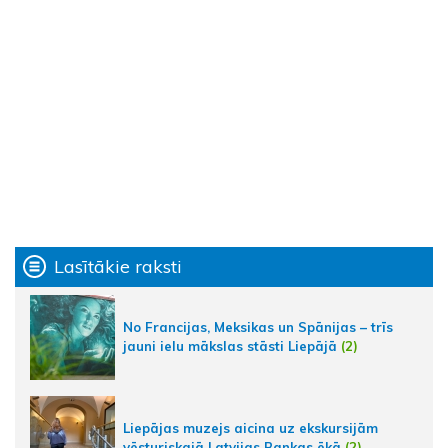
Lasītākie raksti
No Francijas, Meksikas un Spānijas – trīs
jauni ielu mākslas stāsti Liepājā
(2)
Liepājas muzejs aicina uz ekskursijām
vēsturiskajā Latvijas Bankas ēkā
(2)