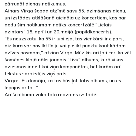
pārrunāt dienas notikumus.
Ainars Virga šogad atzīmē savu 55. dzimšanas dienu,
un izstādes atklāšanā aicināja uz koncertiem, kas par
godu šim notikumam notiks koncertzālē "Lielais
dzintars" 18. aprīlī un 20.maijā (papildkoncerts).
"Es neuzskatu, ka 55 ir jubileja, tas vienkārši ir cipars,
aiz kura var novilkt līniju vai pielikt punktu kaut kādam
dzīves posmam," atzina Virga. Mūziķis arī ļoti cer, ka vēl
šomēnes klajā nāks jaunais "Līvu" albums, kurā visas
dziesmas ir ne tikai viņa komponētas, bet kurām arī
tekstus sarakstījis viņš pats.
Virga: "Es domāju, ka tas būs ļoti labs albums, un es
lepojos ar to..."
Arī šī albuma vāka foto redzams izstādē.