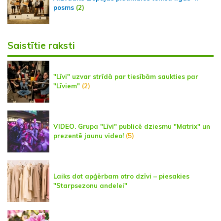
posms
(2)
Saistītie raksti
"Līvi" uzvar strīdā par tiesībām saukties par
"Līviem"
(2)
VIDEO. Grupa "Līvi" publicē dziesmu "Matrix" un
prezentē jaunu video!
(5)
Laiks dot apģērbam otro dzīvi – piesakies
"Starpsezonu andelei"