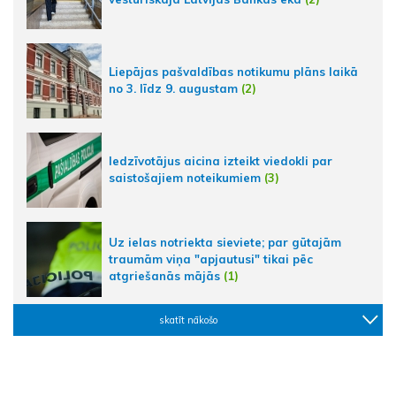
Liepājas pašvaldības notikumu plāns laikā
no 3. līdz 9. augustam
(2)
Iedzīvotājus aicina izteikt viedokli par
saistošajiem noteikumiem
(3)
Uz ielas notriekta sieviete; par gūtajām
traumām viņa "apjautusi" tikai pēc
atgriešanās mājās
(1)
skatīt nākošo