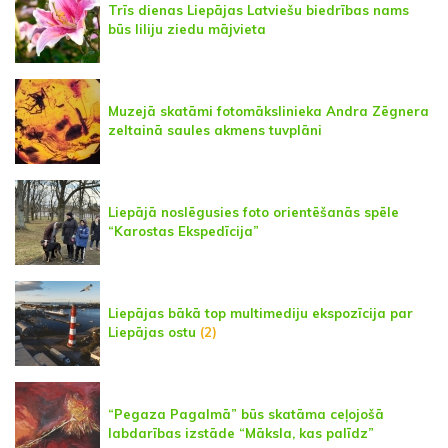
Trīs dienas Liepājas Latviešu biedrības nams
būs liliju ziedu mājvieta
Muzejā skatāmi fotomākslinieka Andra Zēgnera
zeltainā saules akmens tuvplāni
Liepājā noslēgusies foto orientēšanās spēle
“Karostas Ekspedīcija”
Liepājas bākā top multimediju ekspozīcija par
Liepājas ostu
(2)
“Pegaza Pagalmā” būs skatāma ceļojošā
labdarības izstāde “Māksla, kas palīdz”