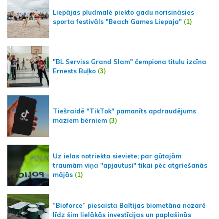
Liepājas pludmalē piekto gadu norisināsies
sporta festivāls "Beach Games Liepaja"
(1)
"BL Serviss Grand Slam" čempiona titulu izcīna
Ernests Buļko
(3)
Tiešraidē "TikTok" pamanīts apdraudējums
maziem bērniem
(3)
Uz ielas notriekta sieviete; par gūtajām
traumām viņa "apjautusi" tikai pēc atgriešanās
mājās
(1)
“Bioforce” piesaista Baltijas biometāna nozarē
līdz šim lielākās investīcijas un paplašinās