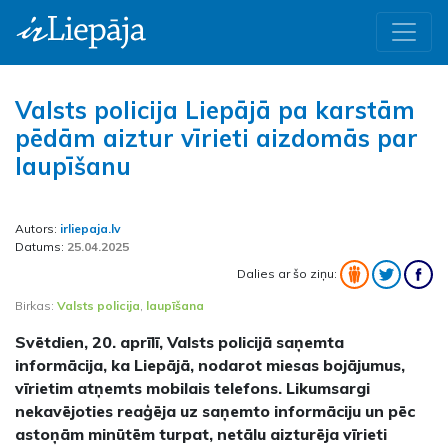
Valsts policija Liepājā pa karstām
pēdām aiztur vīrieti aizdomās par
laupīšanu
Autors:
irliepaja.lv
Datums:
25.04.2025
Dalies ar šo ziņu:
Birkas:
Valsts policija
,
laupīšana
Svētdien, 20. aprīlī, Valsts policijā saņemta
informācija, ka Liepājā, nodarot miesas bojājumus,
vīrietim atņemts mobilais telefons. Likumsargi
nekavējoties reaģēja uz saņemto informāciju un pēc
astoņām minūtēm turpat, netālu aizturēja vīrieti