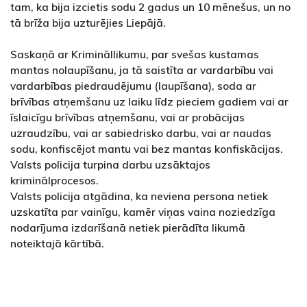
tam, ka bija izcietis sodu 2 gadus un 10 mēnešus, un no
tā brīža bija uzturējies Liepājā.
Saskaņā ar Krimināllikumu, par svešas kustamas
mantas nolaupīšanu, ja tā saistīta ar vardarbību vai
vardarbības piedraudējumu (laupīšana), soda ar
brīvības atņemšanu uz laiku līdz pieciem gadiem vai ar
īslaicīgu brīvības atņemšanu, vai ar probācijas
uzraudzību, vai ar sabiedrisko darbu, vai ar naudas
sodu, konfiscējot mantu vai bez mantas konfiskācijas.
Valsts policija turpina darbu uzsāktajos
kriminālprocesos.
Valsts policija atgādina, ka neviena persona netiek
uzskatīta par vainīgu, kamēr viņas vaina noziedzīga
nodarījuma izdarīšanā netiek pierādīta likumā
noteiktajā kārtībā.