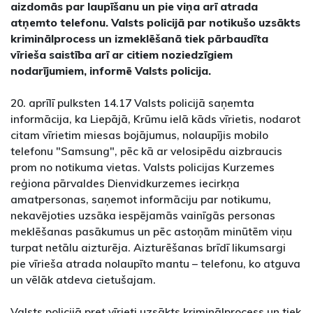
aizdomās par laupīšanu un pie viņa arī atrada
atņemto telefonu. Valsts policijā par notikušo uzsākts
kriminālprocess un izmeklēšanā tiek pārbaudīta
vīrieša saistība arī ar citiem noziedzīgiem
nodarījumiem, informē Valsts policija.
20. aprīlī pulksten 14.17 Valsts policijā saņemta
informācija, ka Liepājā, Krūmu ielā kāds vīrietis, nodarot
citam vīrietim miesas bojājumus, nolaupījis mobilo
telefonu "Samsung", pēc kā ar velosipēdu aizbraucis
prom no notikuma vietas. Valsts policijas Kurzemes
reģiona pārvaldes Dienvidkurzemes iecirkņa
amatpersonas, saņemot informāciju par notikumu,
nekavējoties uzsāka iespējamās vainīgās personas
meklēšanas pasākumus un pēc astoņām minūtēm viņu
turpat netālu aizturēja. Aizturēšanas brīdī likumsargi
pie vīrieša atrada nolaupīto mantu – telefonu, ko atguva
un vēlāk atdeva cietušajam.
Valsts policijā pret vīrieti uzsākts kriminālprocess un tiek