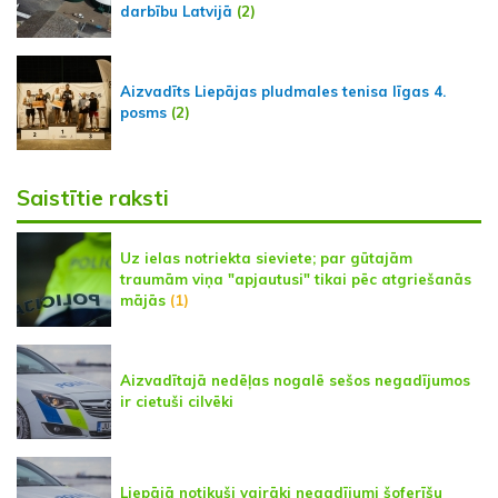
darbību Latvijā
(2)
Aizvadīts Liepājas pludmales tenisa līgas 4.
posms
(2)
Saistītie raksti
Uz ielas notriekta sieviete; par gūtajām
traumām viņa "apjautusi" tikai pēc atgriešanās
mājās
(1)
Aizvadītajā nedēļas nogalē sešos negadījumos
ir cietuši cilvēki
Liepājā notikuši vairāki negadījumi šoferīšu