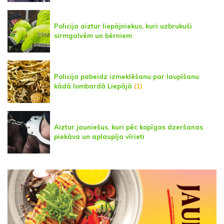
Policija aiztur liepājniekus, kuri uzbrukuši
sirmgalvēm un bērniem
Policija pabeidz izmeklēšanu par laupīšanu
kādā lombardā Liepājā
(1)
Aiztur jauniešus, kuri pēc kopīgas dzeršanas
piekāva un aplaupīja vīrieti