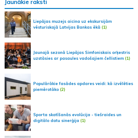
Jaunākie raksti
Liepājas muzejs aicina uz ekskursijām
vēsturiskajā Latvijas Bankas ēkā
(1)
Jaunajā sezonā Liepājas Simfoniskais orķestris
uzstāsies ar pasaules vadošajiem čellistiem
(1)
Populārākie fasādes apdares veidi: kā izvēlēties
piemērotāko
(2)
Sporta skatīšanās evolūcija - tiešraides un
digitālo datu sinerģija
(1)