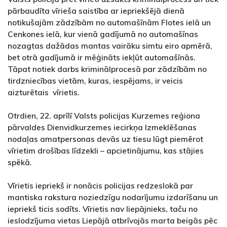
pārbaudīta vīrieša saistība ar iepriekšējā dienā
notikušajām zādzībām no automašīnām Flotes ielā un
Cenkones ielā, kur vienā gadījumā no automašīnas
nozagtas dažādas mantas vairāku simtu eiro apmērā,
bet otrā gadījumā ir mēģināts iekļūt automašīnās.
Tāpat notiek darbs kriminālprocesā par zādzībām no
tirdzniecības vietām, kuras, iespējams, ir veicis
aizturētais vīrietis.
Otrdien, 22. aprīlī Valsts policijas Kurzemes reģiona
pārvaldes Dienvidkurzemes iecirkņa Izmeklēšanas
nodaļas amatpersonas devās uz tiesu lūgt piemērot
vīrietim drošības līdzekli – apcietinājumu, kas stājies
spēkā.
Vīrietis iepriekš ir nonācis policijas redzeslokā par
mantiska rakstura noziedzīgu nodarījumu izdarīšanu un
iepriekš ticis sodīts. Vīrietis nav liepājnieks, taču no
ieslodzījuma vietas Liepājā atbrīvojās marta beigās pēc