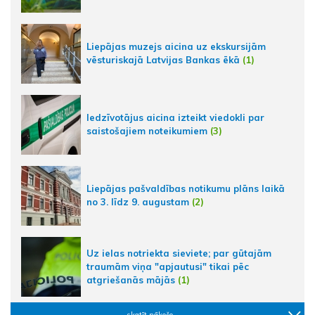
Liepājas muzejs aicina uz ekskursijām
vēsturiskajā Latvijas Bankas ēkā
(1)
Iedzīvotājus aicina izteikt viedokli par
saistošajiem noteikumiem
(3)
Liepājas pašvaldības notikumu plāns laikā
no 3. līdz 9. augustam
(2)
Uz ielas notriekta sieviete; par gūtajām
traumām viņa "apjautusi" tikai pēc
atgriešanās mājās
(1)
skatīt nākošo