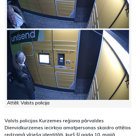
Attēli: Valsts policija
Valsts policijas Kurzemes reģiona pārvaldes
Dienvidkurzemes iecirkņa amatpersonas skaidro attēlos
redzamā vīrieša identitāti, kurš šī gada 10. maijā