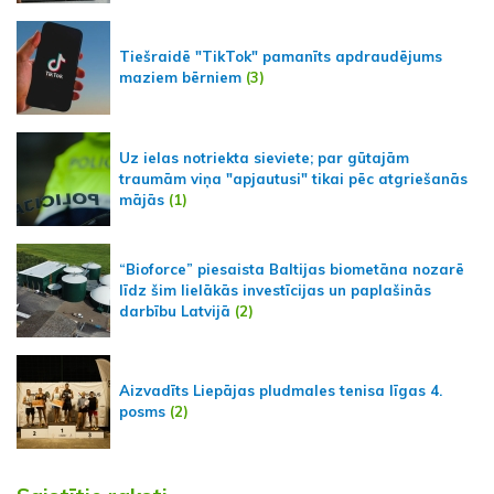
Tiešraidē "TikTok" pamanīts apdraudējums
maziem bērniem
(3)
Uz ielas notriekta sieviete; par gūtajām
traumām viņa "apjautusi" tikai pēc atgriešanās
mājās
(1)
“Bioforce” piesaista Baltijas biometāna nozarē
līdz šim lielākās investīcijas un paplašinās
darbību Latvijā
(2)
Aizvadīts Liepājas pludmales tenisa līgas 4.
posms
(2)