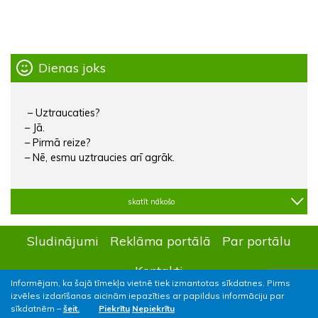
Dienas joks
– Uztraucaties?
– Jā.
– Pirmā reize?
– Nē, esmu uztraucies arī agrāk.
skatīt nākošo
Sludinājumi
Reklāma portālā
Par portālu
Kontakti
Informējam, ka šajā tīmekļa vietnē tiek izmantotas sīkdatnes. Pirms
izvēles izdarīšanas aicinām iepazīties ar papildus informāciju par
sīkdatnēm –
šeit.
Piekrītu
Nepiekrītu