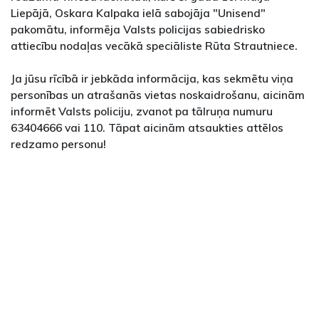
Liepājā, Oskara Kalpaka ielā sabojāja "Unisend"
pakomātu, informēja Valsts policijas sabiedrisko
attiecību nodaļas vecākā speciāliste Rūta Strautniece.
Ja jūsu rīcībā ir jebkāda informācija, kas sekmētu viņa
personības un atrašanās vietas noskaidrošanu, aicinām
informēt Valsts policiju, zvanot pa tālruņa numuru
63404666 vai 110. Tāpat aicinām atsaukties attēlos
redzamo personu!