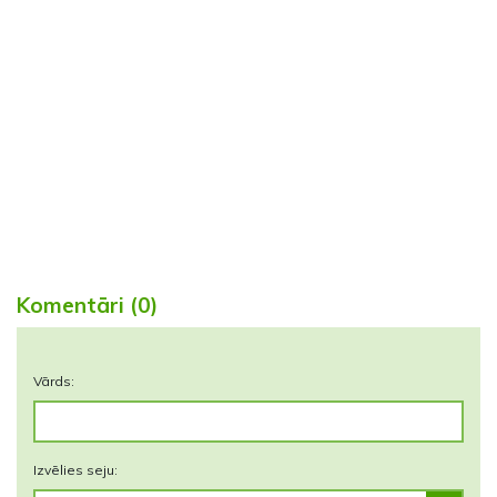
Komentāri (0)
Vārds:
Izvēlies seju: