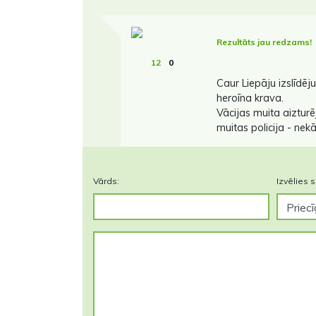
Rezultāts jau redzams!
12
0
Caur Liepāju izslīdē
heroīna krava.
Vācijas muita aizturē
muitas policija - nekā
Vārds:
Izvēlies s