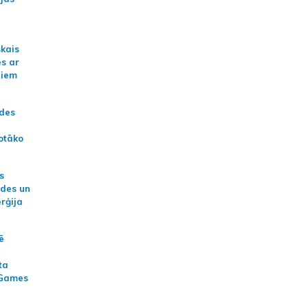
skais
es ar
jiem
ādes
otāko
s
ides un
erģija
ē
ta
 Games