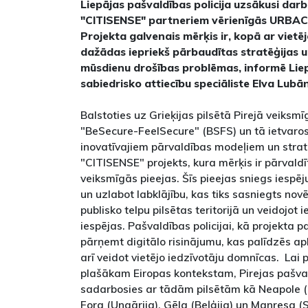
Liepājas pašvaldības policija uzsākusi darb
"CITISENSE" partneriem vērienīgās URBAC
Projekta galvenais mērķis ir, kopā ar vietē
dažādas iepriekš pārbaudītas stratēģijas u
mūsdienu drošības problēmas, informē Liep
sabiedrisko attiecību speciāliste Elva Lubā
Balstoties uz Grieķijas pilsētā Pirejā veiksmī
"BeSecure-FeelSecure" (BSFS) un tā ietvaro
inovatīvajiem pārvaldības modeļiem un stratē
"CITISENSE" projekts, kura mērķis ir pārvaldīt
veiksmīgās pieejas. Šīs pieejas sniegs iespēju
un uzlabot labklājību, kas tiks sasniegts nov
publisko telpu pilsētas teritorijā un veidojot 
iespējas. Pašvaldības policijai, kā projekta p
pārņemt digitālo risinājumu, kas palīdzēs ap
arī veidot vietējo iedzīvotāju domnīcas. Lai p
plašākam Eiropas kontekstam, Pirejas pašval
sadarbosies ar tādām pilsētām kā Neapole (Itā
Fora (Ungārija), Gēla (Beļģija) un Manresa (S