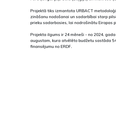
Projektā tiks izmantota URBACT metodoloģija
zināšanu nodošanai un sadarbībai starp pils
prieku sadarbosies, lai nodrošinātu Eiropas p
Projekta ilgums ir 24 mēneši - no 2024. gad
augustam, kura atvēlēto budžetu sastāda 54
finansējumu no ERDF.