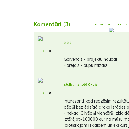
Komentāri (3)
aizvērt komentārus
:) :) :)
7
0
Galvenais - projektu nauda!
Pārējais - pupu mizas!
stulbums totālākais
1
0
Interesanti, kad redzēsim rezultāt
pēc šī bezjēdzīgā ciraka izrādes 
- nekad. Cilvēciņi vienkārši izklai
iztērējot~160000 eur no mūsu m
idiotiskajām izklaidēm un ekskursi