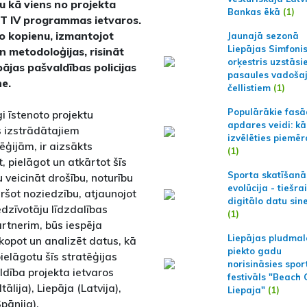
u kā viens no projekta
Bankas ēkā
(1)
T IV programmas ietvaros.
jo kopienu, izmantojot
Jaunajā sezonā
Liepājas Simfoni
n metodoloģijas, risināt
orķestris uzstāsi
ājas pašvaldības policijas
pasaules vadoša
ne.
čellistiem
(1)
Populārākie fas
gi īstenoto projektu
apdares veidi: kā
s izstrādātajiem
izvēlēties piemēr
ģijām, ir aizsākts
(1)
, pielāgot un atkārtot šīs
Sporta skatīšanā
 veicināt drošību, noturību
evolūcija - tiešra
ēršot noziedzību, atjaunojot
digitālo datu sin
iedzīvotāju līdzdalības
(1)
artnerim, būs iespēja
Liepājas pludmal
kopot un analizēt datus, kā
piekto gadu
ielāgotu šīs stratēģijas
norisināsies spor
dība projekta ietvaros
festivāls "Beach
lija), Liepāja (Latvija),
Liepaja"
(1)
pānija).