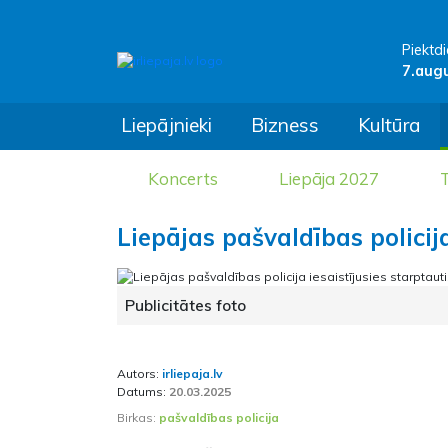
Piektdi
7.aug
Liepājnieki
Bizness
Kultūra
Koncerts
Liepāja 2027
T
Liepājas pašvaldības policij
Publicitātes foto
Autors:
irliepaja.lv
Datums:
20.03.2025
Birkas:
pašvaldības policija