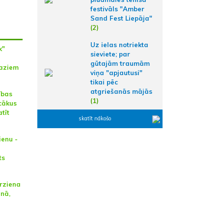
festivāls "Amber
Sand Fest Liepāja"
(2)
Uz ielas notriekta
k"
sieviete; par
gūtajām traumām
aziem
viņa "apjautusi"
tikai pēc
atgriešanās mājās
ības
(1)
ecākus
tīt
skatīt nākošo
ienu -
ts
irziena
enā,