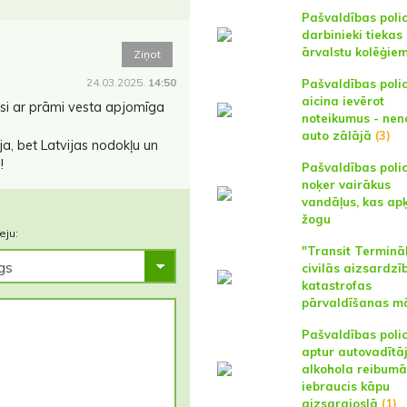
Pašvaldības polic
darbinieki tiekas
ārvalstu kolēģie
Ziņot
24.03.2025.
14:50
Pašvaldības polic
aicina ievērot
jusi ar prāmi vesta apjomīga
noteikumus - nen
auto zālājā
(3)
ja, bet Latvijas nodokļu un
!
Pašvaldības polic
noķer vairākus
vandāļus, kas ap
žogu
eju:
"Transit Termināl
civilās aizsardzī
katastrofas
pārvaldīšanas m
Pašvaldības polic
aptur autovadītāj
alkohola reibumā
iebraucis kāpu
aizsargjoslā
(1)