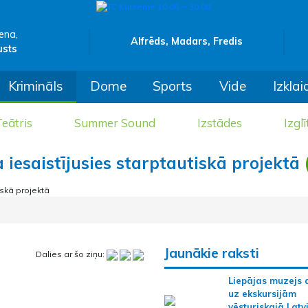
ena,
Alfrēds, Madars, Fredis
usts
Krimināls
Dome
Sports
Vide
Izklai
eātris
Summer Sound
Izstādes
Izglī
a iesaistījusies starptautiskā projektā
Jaunākie raksti
Dalies ar šo ziņu:
Liepājas muzejs 
uz ekskursijām
vēsturiskajā Latv