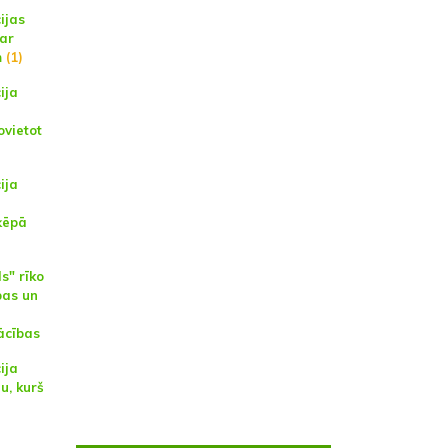
ijas
 ar
m
(1)
ija
ovietot
ija
ķēpā
s" rīko
bas un
ācības
ija
u, kurš