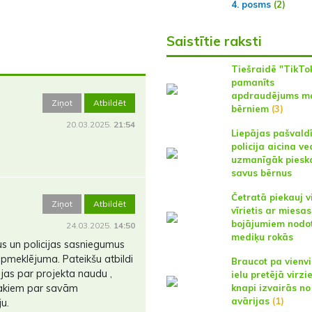
4. posms
(2)
Saistītie raksti
Tiešraidē "TikTo
pamanīts
apdraudējums m
Ziņot
Atbildēt
bērniem
(3)
20.03.2025.
21:54
Liepājas pašvald
policija aicina v
uzmanīgāk pieska
savus bērnus
Četratā piekauj v
Ziņot
Atbildēt
vīrietis ar miesas
bojājumiem nodo
24.03.2025.
14:50
mediķu rokās
us un policijas sasniegumus
apmeklējuma. Pateikšu atbildi
Braucot pa vienv
dējas par projekta naudu ,
ielu pretējā virzi
akiem par savām
knapi izvairās no
avārijas
(1)
ju.