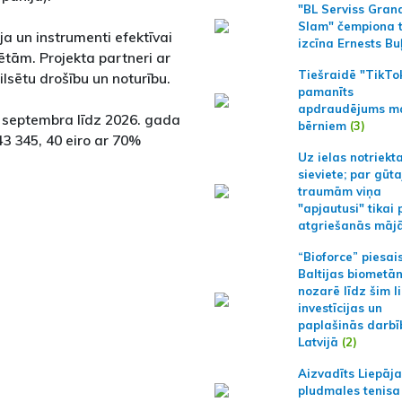
"BL Serviss Gran
Slam" čempiona t
 un instrumenti efektīvai
izcīna Ernests Bu
ētām. Projekta partneri ar
Tiešraidē "TikTo
ilsētu drošību un noturību.
pamanīts
apdraudējums m
a septembra līdz 2026. gada
bērniem
(3)
3 345, 40 eiro ar 70%
Uz ielas notriekt
sieviete; par gūt
traumām viņa
"apjautusi" tikai 
atgriešanās māj
“Bioforce” piesai
Baltijas biometā
nozarē līdz šim l
investīcijas un
paplašinās darbī
Latvijā
(2)
Aizvadīts Liepāj
pludmales tenisa