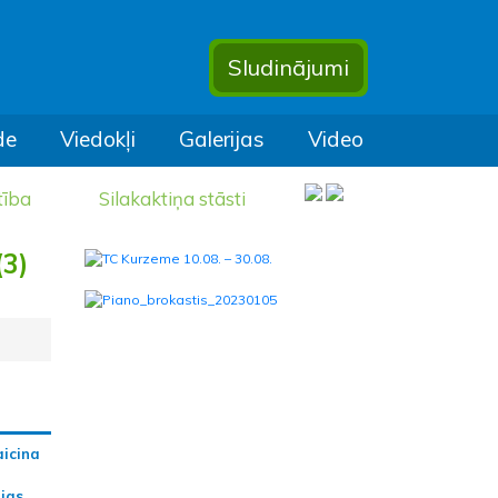
Sludinājumi
de
Viedokļi
Galerijas
Video
tība
Silakaktiņa stāsti
(3)
aicina
ijas