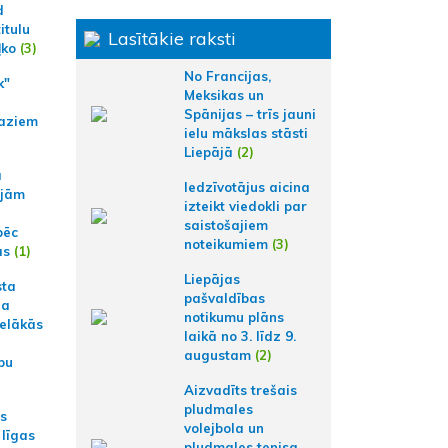
d
itulu
Lasītākie raksti
ļko
(3)
No Francijas,
k"
Meksikas un
Spānijas – trīs jauni
aziem
ielu mākslas stāsti
Liepājā
(2)
a
Iedzīvotājus aicina
ajām
izteikt viedokli par
saistošajiem
pēc
noteikumiem
(3)
ās
(1)
Liepājas
sta
pašvaldības
na
notikumu plāns
ielākās
laikā no 3. līdz 9.
augustam
(2)
bu
Aizvadīts trešais
pludmales
as
volejbola un
 līgas
pludmales tenisa