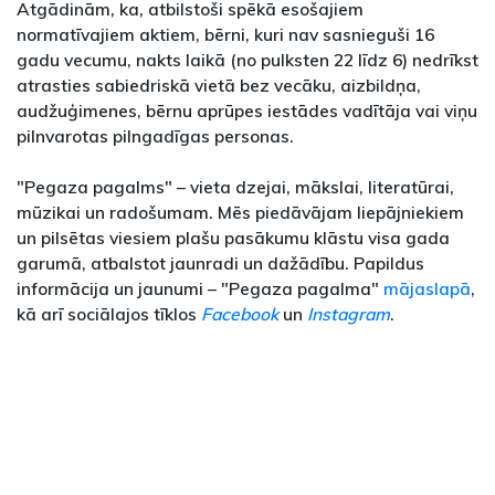
Atgādinām, ka, atbilstoši spēkā esošajiem
normatīvajiem aktiem, bērni, kuri nav sasnieguši 16
gadu vecumu, nakts laikā (no pulksten 22 līdz 6) nedrīkst
atrasties sabiedriskā vietā bez vecāku, aizbildņa,
audžuģimenes, bērnu aprūpes iestādes vadītāja vai viņu
pilnvarotas pilngadīgas personas.
"Pegaza pagalms" – vieta dzejai, mākslai, literatūrai,
mūzikai un radošumam. Mēs piedāvājam liepājniekiem
un pilsētas viesiem plašu pasākumu klāstu visa gada
garumā, atbalstot jaunradi un dažādību. Papildus
informācija un jaunumi – "Pegaza pagalma"
mājaslapā
,
kā arī sociālajos tīklos
Facebook
un
Instagram
.