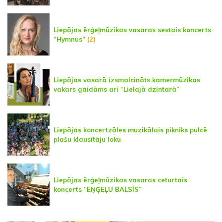
Liepājas ērģeļmūzikas vasaras sestais koncerts
“Hymnus”
(2)
Liepājas vasarā izsmalcināts kamermūzikas
vakars gaidāms arī “Lielajā dzintarā”
Liepājas koncertzāles muzikālais pikniks pulcē
plašu klausītāju loku
Liepājas ērģeļmūzikas vasaras ceturtais
koncerts “EŅĢEĻU BALSĪS”