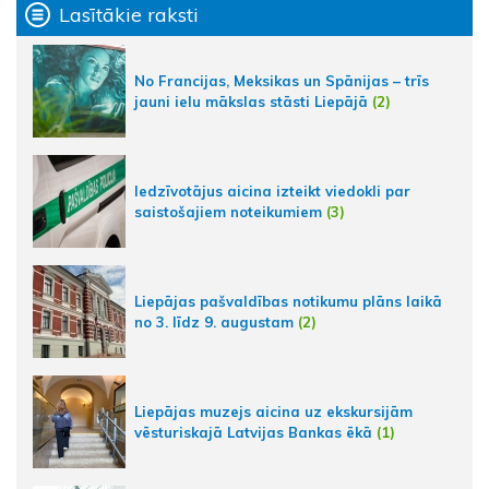
Lasītākie raksti
No Francijas, Meksikas un Spānijas – trīs
jauni ielu mākslas stāsti Liepājā
(2)
Iedzīvotājus aicina izteikt viedokli par
saistošajiem noteikumiem
(3)
Liepājas pašvaldības notikumu plāns laikā
no 3. līdz 9. augustam
(2)
Liepājas muzejs aicina uz ekskursijām
vēsturiskajā Latvijas Bankas ēkā
(1)