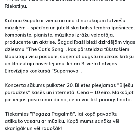
Riekstiņu.
Katrīna Gupalo ir viena no neordinārākajām latviešu
mūziķēm – spēcīga un jutekliska balss tembra īpašniece,
komponiste, pianiste, mūzikas izrāžu veidotāja,
producente un aktrise. Šogad īpaši bieži dzirdējām viņas
dziesmu "The Cat’s Song", kas pārsteidza tūkstošiem
klausītāju visā pasaulē, saņemot augstu mūzikas kritiķu
un klausītāju novērtējumu, kā arī 3. vietu Latvijas
Eirovīzijas konkursā "Supernova".
Koncerta sākums pulksten 20. Biļetes pieejamas "Biļešu
paradīzes" kasēs un internetā. Cena – 10 eiro. Maksājot
pie ieejas pasākuma dienā, cena var tikt paaugstināta.
Tiekamies "Pegaza Pagalmā", lai kopā pavadītu
atlikušo vasaru ar mūziku. Kopā mums sanāks vēl
skanīgāk un vēl radošāk!