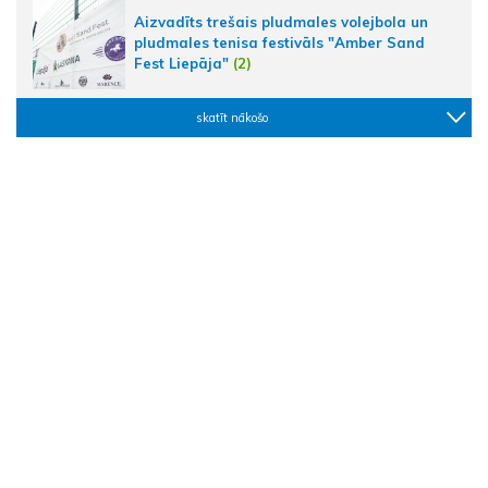
Aizvadīts trešais pludmales volejbola un
pludmales tenisa festivāls "Amber Sand
Fest Liepāja"
(2)
skatīt nākošo