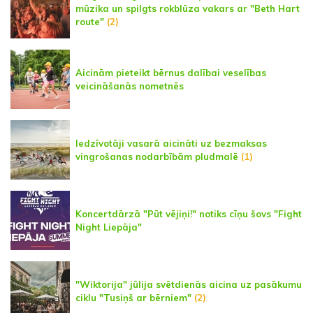
mūzika un spilgts rokblūza vakars ar "Beth Hart
route"
(2)
Aicinām pieteikt bērnus dalībai veselības
veicināšanās nometnēs
Iedzīvotāji vasarā aicināti uz bezmaksas
vingrošanas nodarbībām pludmalē
(1)
Koncertdārzā "Pūt vējiņi!" notiks cīņu šovs "Fight
Night Liepāja"
"Wiktorija" jūlija svētdienās aicina uz pasākumu
ciklu "Tusiņš ar bērniem"
(2)