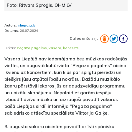
Foto: Ritvars Sproģis, OHM.LV
Autors:
irliepaja.lv
Datums:
26.07.2024
Dalies ar šo ziņu:
Birkas:
Pegaza pagalms
,
vasara
,
koncerts
Vasara Liepājā nav iedomājama bez mūzikas radošajās
vietās, un augustā kultūrvieta "Pegaza pagalms" aicina
ikvienu uz koncertiem, kuri kļūs par spilgtu pieredzi un
piešķirs jūsu atpūtai īpašu nokrāsu. Dažādu muzikālo
žanru pārstāvji iekaros jūs ar daudzveidīgu programmu
un unikālu skanējumu. Nepalaidiet garām iespēju
izbaudīt dzīvo mūziku un aizraujoši pavadīt vakarus
pašā Liepājas sirdī, informēja "Pegaza pagalma"
sabiedrisko attiecību speciāliste Viktorija Gaiķe.
3. augusta vakaru aicinām pavadīt ar īsti spānisku