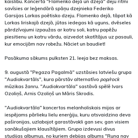
kaislību. Koncertā "Flamenko dejā un dzejā" deju ritmi
savīsies ar leģendārā spāņu dzejnieka Federiko
Garsijas Lorkas poētisko dzeju. Flamenko dejā, tāpat kā
Lorkas liriskajā dzejā, jūtas iedegas kā uguns, dvēseles
pārdzīvojumi izpaužas ar katru soli, katru papēžu
piesitienu un katru vārdu, aizvedot skatītājus uz pasauli,
kur emocijām nav robežu. Nāciet un baudiet!
Pasākuma sākums pulksten 21. Ieeja bez maksas.
9. augustā "Pegaza Pagalmā" uzstāsies latviešu grupa
"Audiokvartāls", kura pārstāv alternatīvo
pop/rock
mūzikas žanru. "Audiokvartāla" sastāvā spēlē Ivars
Ozoliņš, Arnis Ozoliņš un Māris Skrodis.
"Audiokvartāla" koncertos melanholiskais mijas ar
iespējams pārlieku lielu enerģiju, kuru atsvaidzina deva
pašironijas, uzlabojot garastāvokli gan sev, gan visiem
sanākušajiem klausītājiem. Grupa izdevusi divus
studijas albumus, no kuriem debijas albums "Runa nav