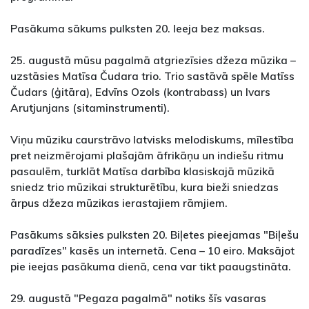
Pasākuma sākums pulksten 20. Ieeja bez maksas.
25. augustā mūsu pagalmā atgriezīsies džeza mūzika –
uzstāsies Matīsa Čudara trio. Trio sastāvā spēle Matīss
Čudars (ģitāra), Edvīns Ozols (kontrabass) un Ivars
Arutjunjans (sitaminstrumenti).
Viņu mūziku caurstrāvo latvisks melodiskums, mīlestība
pret neizmērojami plašajām āfrikāņu un indiešu ritmu
pasaulēm, turklāt Matīsa darbība klasiskajā mūzikā
sniedz trio mūzikai strukturētību, kura bieži sniedzas
ārpus džeza mūzikas ierastajiem rāmjiem.
Pasākums sāksies pulksten 20. Biļetes pieejamas "Biļešu
paradīzes" kasēs un internetā. Cena – 10 eiro. Maksājot
pie ieejas pasākuma dienā, cena var tikt paaugstināta.
29. augustā "Pegaza pagalmā" notiks šīs vasaras