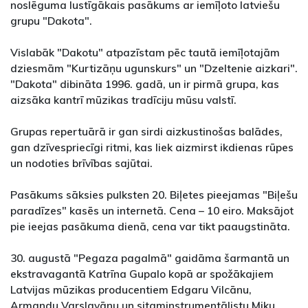
noslēguma lustīgākais pasākums ar iemīļoto latviešu
grupu "Dakota".
Vislabāk "Dakotu" atpazīstam pēc tautā iemīļotajām
dziesmām "Kurtizāņu ugunskurs" un "Dzeltenie aizkari".
"Dakota" dibināta 1996. gadā, un ir pirmā grupa, kas
aizsāka kantrī mūzikas tradīciju mūsu valstī.
Grupas repertuārā ir gan sirdi aizkustinošas balādes,
gan dzīvespriecīgi ritmi, kas liek aizmirst ikdienas rūpes
un nodoties brīvības sajūtai.
Pasākums sāksies pulksten 20. Biļetes pieejamas "Biļešu
paradīzes" kasēs un internetā. Cena – 10 eiro. Maksājot
pie ieejas pasākuma dienā, cena var tikt paaugstināta.
30. augustā "Pegaza pagalmā" gaidāma šarmantā un
ekstravagantā Katrīna Gupalo kopā ar spožākajiem
Latvijas mūzikas producentiem Edgaru Vilcānu,
Armandu Varslavānu un sitaminstrumentālistu Miku