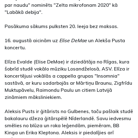
par naudu" nominēts "Zelta mikrofonam 2020" kā
"Labākā debija".
Pasākuma sākums pulksten 20. Ieeja bez maksas.
16. augustā aicinām uz
Elise DeMae
un Alekša Pusta
koncertu.
Elīza Evalde (Elise DeMae) ir dziedātāja no Rīgas, kura
šobrīd studē vokālo mūziku Losandželosā, ASV. Elīza ir
koncertējusi vokālās a cappella grupas "Insomnia"
sastāvā, ar kuru sadarbojās ar Mārtiņu Braunu, Zigfrīdu
Muktupāvelu, Raimondu Paulu un citiem Latvijā
zināmiem māksliniekiem.
Aleksis Pusts ir ģitārists no Gulbenes, taču pašlaik studē
bakalauru džeza ģitārspēlē Nīderlandē. Savu iedvesmu
smēlies no blūza un roka leģendām, piemēram, BB
Kinga un Erika Kleptona. Aleksis ir piedalījies arī