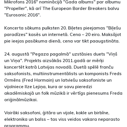
Mikrofons 2016" nominācijā "Gada albums" par albumu
"Propeller", kā arī The European Border Breakers balvu
"Eurosonic 2016".
Koncerta sākums pulksten 20. Biļetes pieejamas "Biļešu
paradīzes" kasēs un internetā. Cena – 20 eiro. Maksājot
pie ieejas pasākuma dienā, cena var tikt paaugstināta.
24. augustā "Pegaza pagalmā" uzstāsies duets "Viņš
un Viņa". Projekts aizsākās 2011.gadā ar mērķi
koncertēt katrā Latvijas novadā. Duetā spēlē franču
saksofonists, multiinstrumentālists un komponists Freds
Ormēns (Fred Hormain) un latviešu saksofoniste un
vijolniece Ilze Lejiņa, kura ar savu pieredzi
akadēmiskajā un folk mūzikā ir vērtīgs pienesums Freda
oriģinālmūzikai.
Vairāki saksofoni, ģitāra un vijole, kokle un birbīne,
elektronika un balss – tas viss veidos vakara neparasto
programmu.