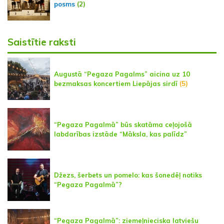
posms
(2)
Saistītie raksti
Augustā “Pegaza Pagalms” aicina uz 10
bezmaksas koncertiem Liepājas sirdī
(5)
“Pegaza Pagalmā” būs skatāma ceļojošā
labdarības izstāde “Māksla, kas palīdz”
Džezs, šerbets un pomelo: kas šonedēļ notiks
“Pegaza Pagalmā”?
“Pegaza Pagalmā”: ziemeļnieciska latviešu