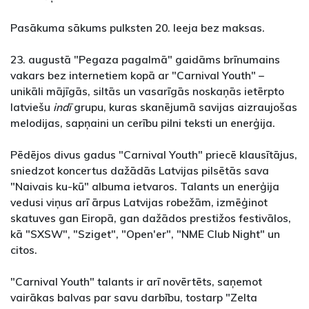
Pasākuma sākums pulksten 20. Ieeja bez maksas.
23. augustā "Pegaza pagalmā" gaidāms brīnumains
vakars bez internetiem kopā ar "Carnival Youth" –
unikāli mājīgās, siltās un vasarīgās noskaņās ietērpto
latviešu
indī
grupu, kuras skanējumā savijas aizraujošas
melodijas, sapņaini un cerību pilni teksti un enerģija.
Pēdējos divus gadus "Carnival Youth" priecē klausītājus,
sniedzot koncertus dažādās Latvijas pilsētās sava
"Naivais ku-kū" albuma ietvaros. Talants un enerģija
vedusi viņus arī ārpus Latvijas robežām, izmēģinot
skatuves gan Eiropā, gan dažādos prestižos festivālos,
kā "SXSW", "Sziget", "Open'er", "NME Club Night" un
citos.
"Carnival Youth" talants ir arī novērtēts, saņemot
vairākas balvas par savu darbību, tostarp "Zelta