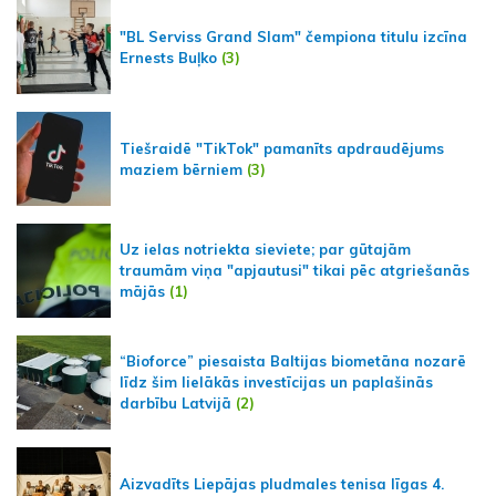
"BL Serviss Grand Slam" čempiona titulu izcīna
Ernests Buļko
(3)
Tiešraidē "TikTok" pamanīts apdraudējums
maziem bērniem
(3)
Uz ielas notriekta sieviete; par gūtajām
traumām viņa "apjautusi" tikai pēc atgriešanās
mājās
(1)
“Bioforce” piesaista Baltijas biometāna nozarē
līdz šim lielākās investīcijas un paplašinās
darbību Latvijā
(2)
Aizvadīts Liepājas pludmales tenisa līgas 4.