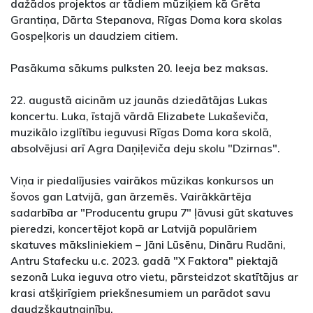
dažādos projektos ar tādiem mūziķiem kā Grēta
Grantiņa, Dārta Stepanova, Rīgas Doma kora skolas
Gospeļkoris un daudziem citiem.
Pasākuma sākums pulksten 20. Ieeja bez maksas.
22. augustā aicinām uz jaunās dziedātājas Lukas
koncertu. Luka, īstajā vārdā Elizabete Lukaševiča,
muzikālo izglītību ieguvusi Rīgas Doma kora skolā,
absolvējusi arī Agra Daņiļeviča deju skolu "Dzirnas".
Viņa ir piedalījusies vairākos mūzikas konkursos un
šovos gan Latvijā, gan ārzemēs. Vairākkārtēja
sadarbība ar "Producentu grupu 7" ļāvusi gūt skatuves
pieredzi, koncertējot kopā ar Latvijā populāriem
skatuves māksliniekiem – Jāni Lūsēnu, Dināru Rudāni,
Antru Stafecku u.c. 2023. gadā "X Faktora" piektajā
sezonā Luka ieguva otro vietu, pārsteidzot skatītājus ar
krasi atšķirīgiem priekšnesumiem un parādot savu
daudzšķautnainību.