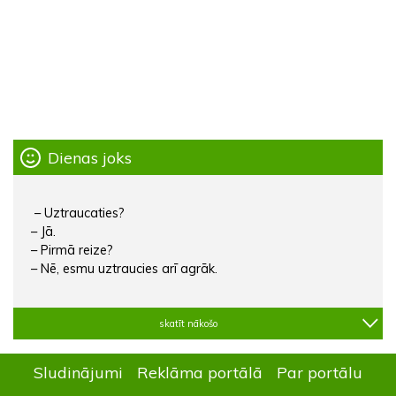
Dienas joks
– Uztraucaties?
– Jā.
– Pirmā reize?
– Nē, esmu uztraucies arī agrāk.
skatīt nākošo
Sludinājumi
Reklāma portālā
Par portālu