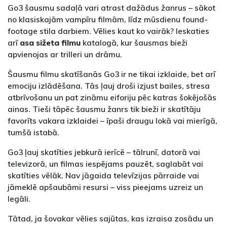
Go3 šausmu sadaļā vari atrast dažādus žanrus – sākot
no klasiskajām vampīru filmām, līdz mūsdienu found-
footage stila darbiem. Vēlies kaut ko vairāk? Ieskaties
arī
asa sižeta filmu
katalogā, kur šausmas bieži
apvienojas ar trilleri un drāmu.
Šausmu filmu skatīšanās Go3 ir ne tikai izklaide, bet arī
emociju izlādēšana. Tās ļauj droši izjust bailes, stresa
atbrīvošanu un pat zināmu eiforiju pēc katras šokējošās
ainas. Tieši tāpēc šausmu žanrs tik bieži ir skatītāju
favorīts vakara izklaidei – īpaši draugu lokā vai mierīgā,
tumšā istabā.
Go3 ļauj skatīties jebkurā ierīcē – tālrunī, datorā vai
televizorā, un filmas iespējams pauzēt, saglabāt vai
skatīties vēlāk. Nav jāgaida televīzijas pārraide vai
jāmeklē apšaubāmi resursi – viss pieejams uzreiz un
legāli.
Tātad, ja šovakar vēlies sajūtas, kas izraisa zosādu un