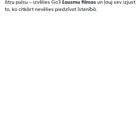
ātru pulsu – izvēlies Go3
šausmu filmas
un ļauj sev izjust
to, ko citkārt nevēlies piedzīvot īstenībā.