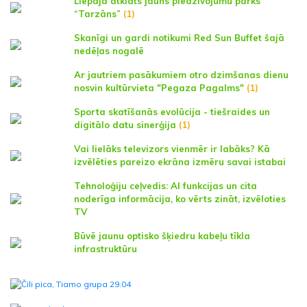
Liepājā atklāts jauns piedzīvojumu parks
“Tarzāns”
(1)
Skanīgi un gardi notikumi Red Sun Buffet šajā
nedēļas nogalē
Ar jautriem pasākumiem otro dzimšanas dienu
nosvin kultūrvieta "Pegaza Pagalms"
(1)
Sporta skatīšanās evolūcija - tiešraides un
digitālo datu sinerģija
(1)
Vai lielāks televizors vienmēr ir labāks? Kā
izvēlēties pareizo ekrāna izmēru savai istabai
Tehnoloģiju ceļvedis: AI funkcijas un cita
noderīga informācija, ko vērts zināt, izvēloties
TV
Būvē jaunu optisko šķiedru kabeļu tīkla
infrastruktūru