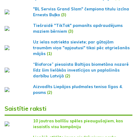
"BL Serviss Grand Slam" čempiona titulu izcīna
Ernests Buļko
(3)
Tiešraidē "TikTok" pamanīts apdraudējums
maziem bērniem
(3)
Uz ielas notriekta sieviete; par gūtajām
traumām viņa "apjautusi" tikai pēc atgriešanās
mājās
(1)
“Bioforce” piesaista Baltijas biometāna nozarē
līdz šim lielākās investīcijas un paplašinās
darbību Latvijā
(2)
Aizvadīts Liepājas pludmales tenisa līgas 4.
posms
(2)
Saistītie raksti
10 jautras ballīšu spēles pieaugušajiem, kas
iesaistīs visu kompāniju