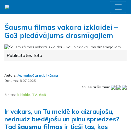
Šausmu filmas vakara izklaidei –
Go3 piedāvājums drosmīgajiem
Publicitātes foto
Autors:
Apmaksāta publikācija
Datums:
8.07.2025
Dalies ar šo ziņu:
Birkas:
izklaide
,
TV
,
Go3
Ir vakars, un Tu meklē ko aizraujošu,
nedaudz biedējošu un pilnu spriedzes?
Tad
šausmu filmas
ir tieši tas, kas