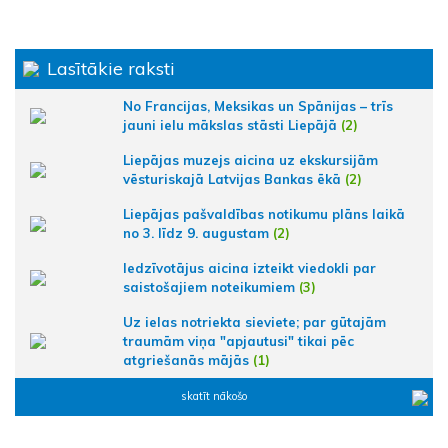
Lasītākie raksti
No Francijas, Meksikas un Spānijas – trīs
jauni ielu mākslas stāsti Liepājā
(2)
Liepājas muzejs aicina uz ekskursijām
vēsturiskajā Latvijas Bankas ēkā
(2)
Liepājas pašvaldības notikumu plāns laikā
no 3. līdz 9. augustam
(2)
Iedzīvotājus aicina izteikt viedokli par
saistošajiem noteikumiem
(3)
Uz ielas notriekta sieviete; par gūtajām
traumām viņa "apjautusi" tikai pēc
atgriešanās mājās
(1)
skatīt nākošo