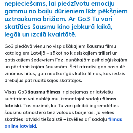
nepieciešams, lai piedzīvotu emociju
gammu no baiļu dūrieniem līdz pēkšņiem
uztraukuma brīžiem. Ar Go3 Tu vari
skatīties šausmu kino jebkurā laikā,
legāli un izcilā kvalitātē.
Go3 piedāvā vienu no visplašākajiem šausmu filmu
katalogiem Latvijā – sākot no klasiskajiem trilleri un
gotiskajiem šedevriem līdz jaunākajām psiholoģiskajām
un pārdabiskajām šausmām. Šeit atradīsi gan pasaulē
zināmus hītus, gan neatkarīgās kulta filmas, kas iedzīs
drebuļus pat rūdītākajos skatītājos.
Visas Go3
šausmu filmas
ir pieejamas ar latviešu
subtitriem vai dublējumu, izmantojot sadaļu
filmas
latviski
. Tas nozīmē, ka Tu vari pilnībā iegremdēties
šausmu atmosfērā bez valodas barjeras. Ja vēlies
skatīties latviski tiešsaistē – izvēlies arī sadaļu
filmas
online latviski
.