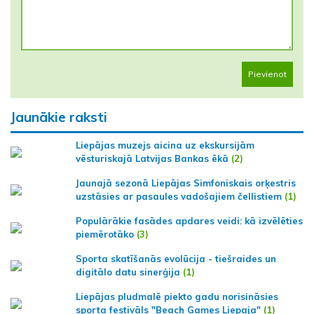
Pievienot
Jaunākie raksti
Liepājas muzejs aicina uz ekskursijām
vēsturiskajā Latvijas Bankas ēkā
(2)
Jaunajā sezonā Liepājas Simfoniskais orķestris
uzstāsies ar pasaules vadošajiem čellistiem
(1)
Populārākie fasādes apdares veidi: kā izvēlēties
piemērotāko
(3)
Sporta skatīšanās evolūcija - tiešraides un
digitālo datu sinerģija
(1)
Liepājas pludmalē piekto gadu norisināsies
sporta festivāls "Beach Games Liepaja"
(1)