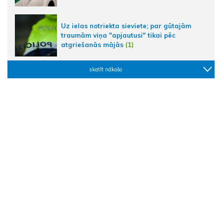
Uz ielas notriekta sieviete; par gūtajām
traumām viņa "apjautusi" tikai pēc
atgriešanās mājās
(1)
skatīt nākošo