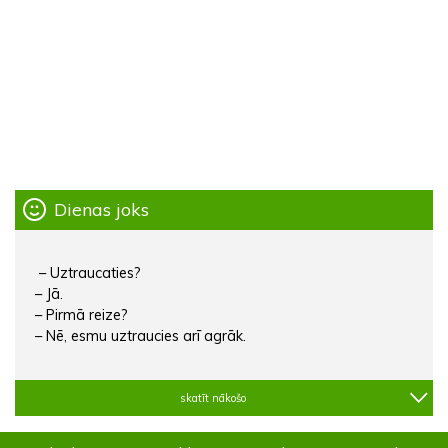
Dienas joks
– Uztraucaties?
– Jā.
– Pirmā reize?
– Nē, esmu uztraucies arī agrāk.
skatīt nākošo