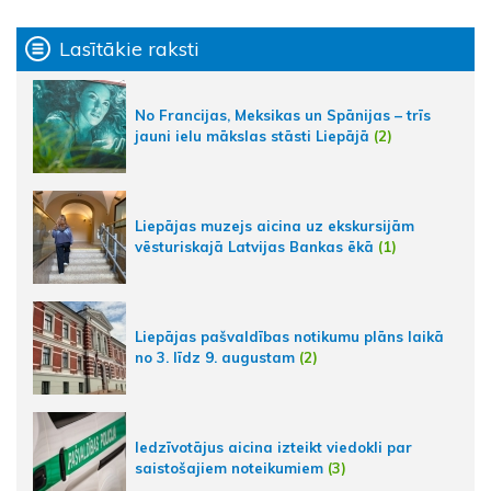
Lasītākie raksti
No Francijas, Meksikas un Spānijas – trīs
jauni ielu mākslas stāsti Liepājā
(2)
Liepājas muzejs aicina uz ekskursijām
vēsturiskajā Latvijas Bankas ēkā
(1)
Liepājas pašvaldības notikumu plāns laikā
no 3. līdz 9. augustam
(2)
Iedzīvotājus aicina izteikt viedokli par
saistošajiem noteikumiem
(3)