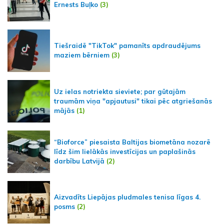
Ernests Buļko
(3)
Tiešraidē "TikTok" pamanīts apdraudējums
maziem bērniem
(3)
Uz ielas notriekta sieviete; par gūtajām
traumām viņa "apjautusi" tikai pēc atgriešanās
mājās
(1)
“Bioforce” piesaista Baltijas biometāna nozarē
līdz šim lielākās investīcijas un paplašinās
darbību Latvijā
(2)
Aizvadīts Liepājas pludmales tenisa līgas 4.
posms
(2)