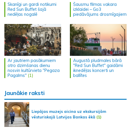
Skanīgi un gardi notikumi
Šausmu filmas vakara
Red Sun Buffet šajā
izklaidei – Go3
nedēļas nogalē
piedāvājums drosmīgajiem
Ar jautriem pasākumiem
Augustā pludmales bārā
otro dzimšanas dienu
"Red Sun Buffet" gaidāmi
nosvin kultūrvieta "Pegaza
iknedēļas koncerti un
Pagalms"
(1)
ballītes
Jaunākie raksti
Liepājas muzejs aicina uz ekskursijām
vēsturiskajā Latvijas Bankas ēkā
(1)