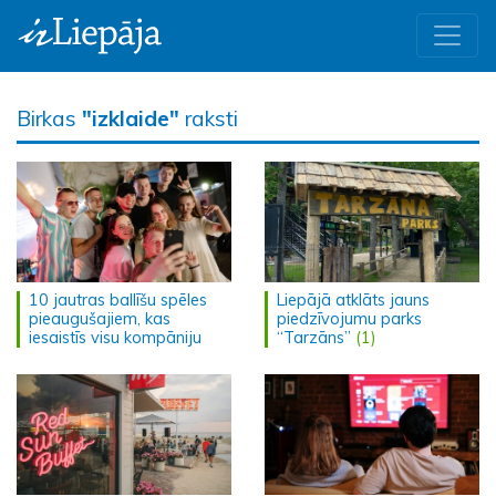
Birkas
"izklaide"
raksti
10 jautras ballīšu spēles
Liepājā atklāts jauns
pieaugušajiem, kas
piedzīvojumu parks
iesaistīs visu kompāniju
“Tarzāns”
(1)