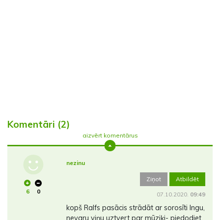
Komentāri (2)
aizvērt komentārus
nezinu
Ziņot
Atbildēt
6
0
07.10.2020.
09:49
kopš Ralfs pasācis strādāt ar sorosīti Ingu,
nevaru viņu uztvert par mūziķi- piedodiet,