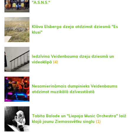
"A.S.N.S."
Klāva Elsberga dzeja atdzimst dziesmā "Es
klusi"
Iedzīvina Veidenbauma dzeju dziesmā un
videoklipā
(4)
Nesamierināmais dumpinieks Veidenbaums
atdzimst muzikālā dzīvesstāstā
Tabita Balode un "Liepaja Music Orchestra" laiž
klajā jaunu Ziemassvētku singlu
(1)