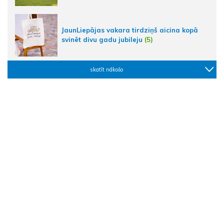
JaunLiepājas vakara tirdziņš aicina kopā
svinēt divu gadu jubileju
(5)
skatīt nākošo