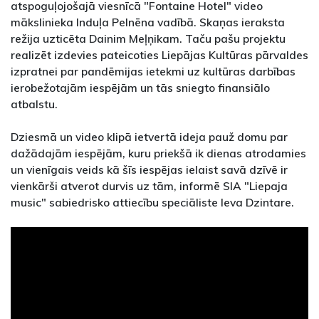
atspoguļojošajā viesnīcā "Fontaine Hotel" video
mākslinieka Induļa Pelnēna vadībā. Skaņas ieraksta
režija uzticēta Dainim Meļņikam. Taču pašu projektu
realizēt izdevies pateicoties Liepājas Kultūras pārvaldes
izpratnei par pandēmijas ietekmi uz kultūras darbības
ierobežotajām iespējām un tās sniegto finansiālo
atbalstu.
Dziesmā un video klipā ietvertā ideja pauž domu par
dažādajām iespējām, kuru priekšā ik dienas atrodamies
un vienīgais veids kā šīs iespējas ielaist savā dzīvē ir
vienkārši atverot durvis uz tām, informē SIA "Liepaja
music" sabiedrisko attiecību speciāliste Ieva Dzintare.