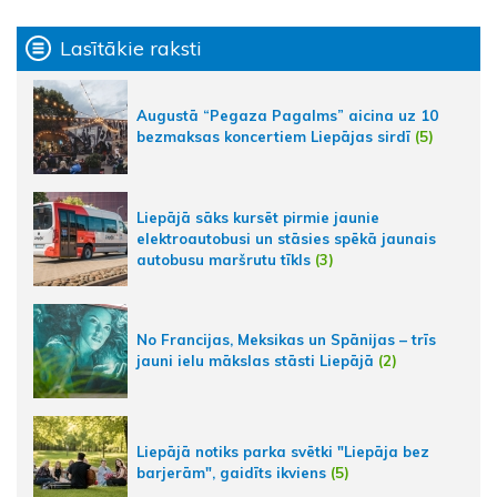
Lasītākie raksti
Augustā “Pegaza Pagalms” aicina uz 10
bezmaksas koncertiem Liepājas sirdī
(5)
Liepājā sāks kursēt pirmie jaunie
elektroautobusi un stāsies spēkā jaunais
autobusu maršrutu tīkls
(3)
No Francijas, Meksikas un Spānijas – trīs
jauni ielu mākslas stāsti Liepājā
(2)
Liepājā notiks parka svētki "Liepāja bez
barjerām", gaidīts ikviens
(5)