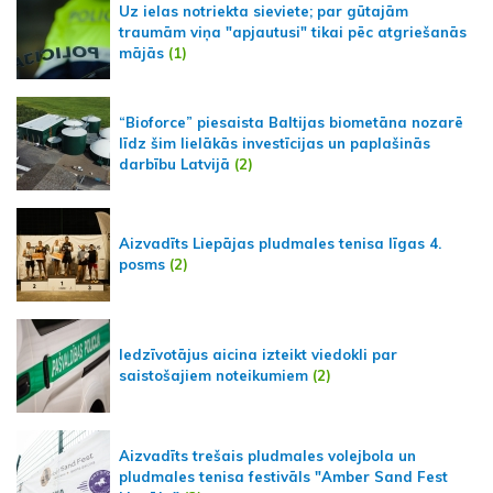
Uz ielas notriekta sieviete; par gūtajām
traumām viņa "apjautusi" tikai pēc atgriešanās
mājās
(1)
“Bioforce” piesaista Baltijas biometāna nozarē
līdz šim lielākās investīcijas un paplašinās
darbību Latvijā
(2)
Aizvadīts Liepājas pludmales tenisa līgas 4.
posms
(2)
Iedzīvotājus aicina izteikt viedokli par
saistošajiem noteikumiem
(2)
Aizvadīts trešais pludmales volejbola un
pludmales tenisa festivāls "Amber Sand Fest