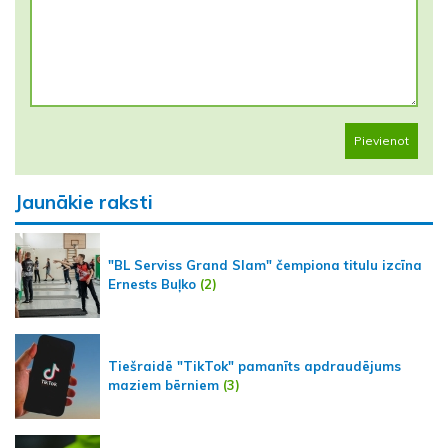
Pievienot
Jaunākie raksti
"BL Serviss Grand Slam" čempiona titulu izcīna
Ernests Buļko
(2)
Tiešraidē "TikTok" pamanīts apdraudējums
maziem bērniem
(3)