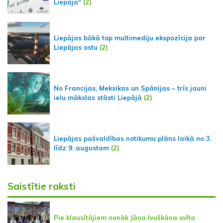
Liepāja"
(2)
Liepājas bākā top multimediju ekspozīcija par
Liepājas ostu
(2)
No Francijas, Meksikas un Spānijas – trīs jauni
ielu mākslas stāsti Liepājā
(2)
Liepājas pašvaldības notikumu plāns laikā no 3.
līdz 9. augustam
(2)
Saistītie raksti
Pie klausītājiem nonāk Jāņa Ivuškāna svīta