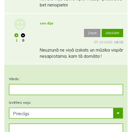
bet nenopietni
sen dija
Ziņot
Atbildēt
1
0
07.10.2020.
18:15
Neuzrunā ne viņā izskats un mūzika vispār
nesaprotama, kam tā domāta !
Vārds:
Izvēlies seju: