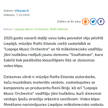
Autors:
irliepaja.lv
Datums:
7.10.2020
Dalies ar šo ziņu:
Birkas:
Liepaja Music Orchestra
,
Ralfs Eilands
2020.gada vasarā daļēji savu laiku pavadot vēju pilsētā
Liepājā, mūziķis Ralfs Eilands ciešā sadarbībā ar
"Liepaja Music Orchestra" un tā māksliniecisko vadītāju
Jāni Ivuškānu radījuši jaunu dziesmu "Soulfulman", kura
šobrīd tiek piedāvāta klausītājiem līdz ar dziesmas
video klipu.
Dziesmas vārdi ir mūziķa Ralfa Eilanda autordarbs,
taču muzikālais materiāls veidots, sadarbojoties ar
komponistu un producentu Reini Briģi, kā arī "Liepaja
Music Orchestra" vadītāju Jāni Ivuškānu, kurš dziesmai
veidojis īpašu aranžiju orķestra sastāvam. Video klipa
filmēšana norisinājusies Liepājas māksliniecisko vaibstu