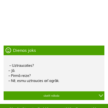
Dienas joks
– Uztraucaties?
– Jā.
– Pirmā reize?
– Nē, esmu uztraucies arī agrāk.
skatīt nākošo