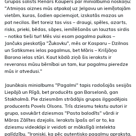
Grupas solists Renārs Kaupers par minialbuma noskaņu:
"Atmiņas aiznes mūs atpakaļ uz Jelgavu un iemīļotajām
vietām, kuras, šodien apciemojot, izskatās mazas un
pat necilas. Bet toreiz tas viss – draugi, spēles, azarts,
risks, prieki, bēdas, sāpes, iemīlēšanās un lauztas sirdis
– notika tieši tur! Mēs visi esam pagalma puikas –
Jančuks pieskatīja "Žukovku", mēs ar Kasparu – Dzilnas
un Satiksmes ielas pagalmus, bet Māris – Krišjāņa
Barona ielas stūri. Kaut kādā ziņā šis ieraksts ir
reveranss mūsu bērnībai un tam, kur pagalmu pieredze
mūs ir atvedusi."
Jaunākais minialbums "Pagalmi" tapis radošajās sesijās
Liepājā un Rīgā, bet producēts gan Barselonā, gan
Stokholmā. Pie dziesmām strādājis grupas ilggadējais
producents Povels Olsons. Trīs dziesmu tekstu autori ir
grupa, savukārt dziesmas "Pasta balodīts" vārdi ir
Māras Zālītes dzejolis. Ieraksts īpašs arī ar to, ka
dziesmu videoklipi ir veidoti ar mākslīgā intelekta
palīdzību. "Ironiski, ka pēc autentisko pagalmu apraksta,