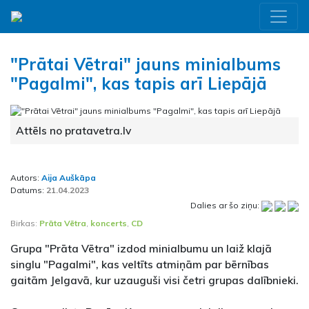
"Prātai Vētrai" jauns minialbums
"Pagalmi", kas tapis arī Liepājā
Attēls no pratavetra.lv
Autors:
Aija Auškāpa
Datums:
21.04.2023
Dalies ar šo ziņu:
Birkas:
Prāta Vētra
,
koncerts
,
CD
Grupa "Prāta Vētra" izdod minialbumu un laiž klajā
singlu "Pagalmi", kas veltīts atmiņām par bērnības
gaitām Jelgavā, kur uzauguši visi četri grupas dalībnieki.