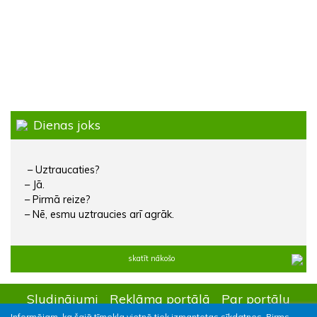
Dienas joks
– Uztraucaties?
– Jā.
– Pirmā reize?
– Nē, esmu uztraucies arī agrāk.
skatīt nākošo
Sludinājumi
Reklāma portālā
Par portālu
Informējam, ka šajā tīmekļa vietnē tiek izmantotas sīkdatnes. Pirms