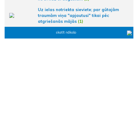
Uz ielas notriekta sieviete; par gūtajām
traumām viņa "apjautusi" tikai pēc
atgriešanās mājās
(1)
skatīt nākošo