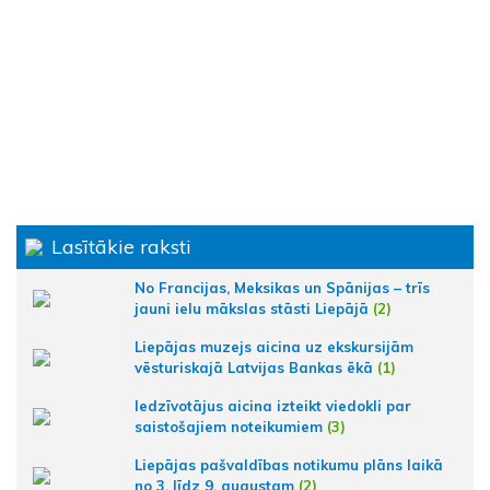
Lasītākie raksti
No Francijas, Meksikas un Spānijas – trīs
jauni ielu mākslas stāsti Liepājā
(2)
Liepājas muzejs aicina uz ekskursijām
vēsturiskajā Latvijas Bankas ēkā
(1)
Iedzīvotājus aicina izteikt viedokli par
saistošajiem noteikumiem
(3)
Liepājas pašvaldības notikumu plāns laikā
no 3. līdz 9. augustam
(2)