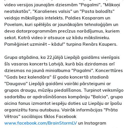
video versijas jaunajām dziesmām "Pagalmi", "Mākoņi
neatskatās", "Karalienes valsis" un "Pasta balodīts"
veidoja mākslīgais intelekts. Paldies Kasparam un
Povelam, kuri spēlējās ar jaunākajām tehnoloģijām un
deva datorprogrammām precīzus norādījumus, kuriem
sekot. Katrā video ir atsauce uz kādu mākslinieku.
Pamēģiniet uzminēt – kādu!" turpina Renārs Kaupers.
Grupa atgādina, ka 22.jūlijā Liepājā gaidāms vienīgais
šīs vasaras koncerts Latvijā, kurā būs dzirdamas arī
dziesmas no jaunā minialbuma "Pagalmi". Koncerttūres
"Gads bez kalendāra" šī gada koncertā stadionā
"Daugava" Liepājā gaidāmi vairāki pārsteigumi ar
grupas draugu, mūziķu piedalīšanos. Turpinot veiksmīgo
sadarbību ar apdrošināšanas kompāniju "Balcia", grupa
aicina fanus izmantot iespēju doties uz Liepāju ar īpašu
organizētu fanu autobusu. Vairāk informācijas "Prāta
Vētras" sociālajos tīklos Facebook
www.facebook.com/BrainStormLV
un Instagram