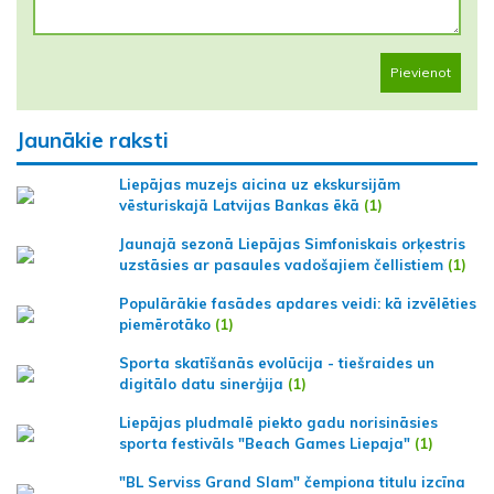
Pievienot
Jaunākie raksti
Liepājas muzejs aicina uz ekskursijām
vēsturiskajā Latvijas Bankas ēkā
(1)
Jaunajā sezonā Liepājas Simfoniskais orķestris
uzstāsies ar pasaules vadošajiem čellistiem
(1)
Populārākie fasādes apdares veidi: kā izvēlēties
piemērotāko
(1)
Sporta skatīšanās evolūcija - tiešraides un
digitālo datu sinerģija
(1)
Liepājas pludmalē piekto gadu norisināsies
sporta festivāls "Beach Games Liepaja"
(1)
"BL Serviss Grand Slam" čempiona titulu izcīna