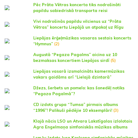
Pēc Prāta Vētras koncerta tiks nodrošināti
papildu sabiedriskā transporta reisi
Vivi nodrošinās papildu vilcienus uz “Prāta
Vētras” koncertu Liepājā un atpakaļ uz Rīgu
Liepājas ērģeļmūzikas vasaras sestais koncerts
“Hymnus”
(2)
Augustā “Pegaza Pagalms” aicina uz 10
bezmaksas koncertiem Liepājas sirdī
(5)
Liepājas vasarā izsmalcināts kamermūzikas
vakars gaidāms arī “Lielajā dzintarā”
Džezs, šerbets un pomelo: kas šonedēļ notiks
“Pegaza Pagalmā”?
CD izdots grupa “Tumsa” pirmais albums
“1996”! Palikuši pēdējie 10 eksemplāri!
(3)
Klajā nācis LSO un Atvara Lakstīgalas izlolotais
Agra Engelmaņa simfoniskās mūzikas albums
Lsm.lv: Izdots Jura Karlsona simfoniskās mūzikas