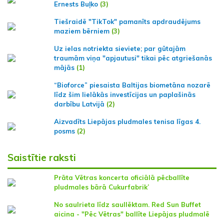
Ernests Buļko
(3)
Tiešraidē "TikTok" pamanīts apdraudējums
maziem bērniem
(3)
Uz ielas notriekta sieviete; par gūtajām
traumām viņa "apjautusi" tikai pēc atgriešanās
mājās
(1)
“Bioforce” piesaista Baltijas biometāna nozarē
līdz šim lielākās investīcijas un paplašinās
darbību Latvijā
(2)
Aizvadīts Liepājas pludmales tenisa līgas 4.
posms
(2)
Saistītie raksti
Prāta Vētras koncerta oficiālā pēcballīte
pludmales bārā Cukurfabrik’
No saulrieta līdz saullēktam. Red Sun Buffet
aicina - "Pēc Vētras" ballīte Liepājas pludmalē