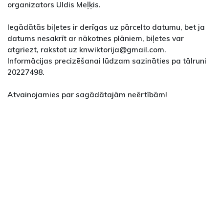
organizators Uldis Meļķis.
Iegādātās biļetes ir derīgas uz pārcelto datumu, bet ja
datums nesakrīt ar nākotnes plāniem, biļetes var
atgriezt, rakstot uz knwiktorija@gmail.com.
Informācijas precizēšanai lūdzam sazināties pa tālruni
20227498.
Atvainojamies par sagādātajām neērtībām!