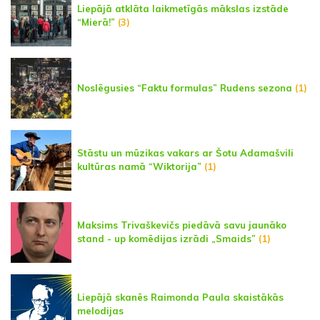
Liepājā atklāta laikmetīgās mākslas izstāde
“Mierā!”
(3)
Noslēgusies “Faktu formulas” Rudens sezona
(1)
Stāstu un mūzikas vakars ar Šotu Adamašvili
kultūras namā “Wiktorija”
(1)
Maksims Trivaškevičs piedāvā savu jaunāko
stand - up komēdijas izrādi „Smaids”
(1)
Liepājā skanēs Raimonda Paula skaistākās
melodijas