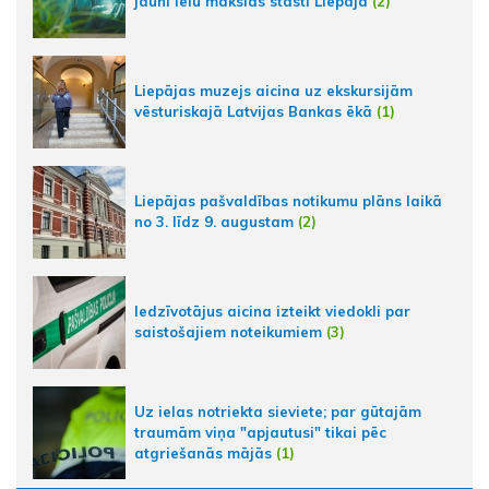
jauni ielu mākslas stāsti Liepājā
(2)
Liepājas muzejs aicina uz ekskursijām
vēsturiskajā Latvijas Bankas ēkā
(1)
Liepājas pašvaldības notikumu plāns laikā
no 3. līdz 9. augustam
(2)
Iedzīvotājus aicina izteikt viedokli par
saistošajiem noteikumiem
(3)
Uz ielas notriekta sieviete; par gūtajām
traumām viņa "apjautusi" tikai pēc
atgriešanās mājās
(1)