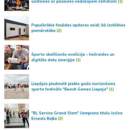
uzstāsies ar pasaules vadošajiem čellistiem
(1)
Populārākie fasādes apdares veidi: kā izvēlēties
piemērotāko
(2)
Sporta skatīšanās evolūcija - tiešraides un
digitālo datu sinerģija
(1)
Liepājas pludmalē piekto gadu norisināsies
sporta festivāls "Beach Games Liepaja"
(1)
"BL Serviss Grand Slam" čempiona titulu izcīna
Ernests Buļko
(3)