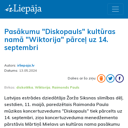
Pasākumu "Diskopauls" kultūras
namā "Wiktorija" pārceļ uz 14.
septembri
Autors:
irliepaja.lv
Datums:
13.05.2024
Dalies ar šo ziņu:
Birkas:
diskotēka
,
Wiktorija
,
Raimonds Pauls
Latvijas estrādes dziedātāja Žorža Siksnas slimības dēļ,
sestdien, 11. maijā, paredzētais Raimonda Paula
mūzikas koncertuzvedums "Diskopauls" tiek pārcelts uz
14. septembri, ziņo koncertuzveduma menedžementa
pārstāvis Mārtiņš Mielavs un kultūras nama pasākumu