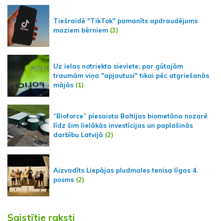
Tiešraidē "TikTok" pamanīts apdraudējums
maziem bērniem
(3)
Uz ielas notriekta sieviete; par gūtajām
traumām viņa "apjautusi" tikai pēc atgriešanās
mājās
(1)
“Bioforce” piesaista Baltijas biometāna nozarē
līdz šim lielākās investīcijas un paplašinās
darbību Latvijā
(2)
Aizvadīts Liepājas pludmales tenisa līgas 4.
posms
(2)
Saistītie raksti