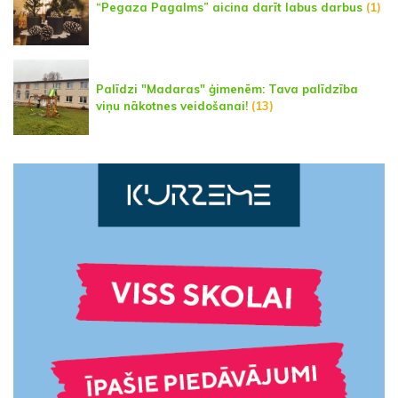
“Pegaza Pagalms” aicina darīt labus darbus
(1)
Palīdzi "Madaras" ģimenēm: Tava palīdzība
viņu nākotnes veidošanai!
(13)