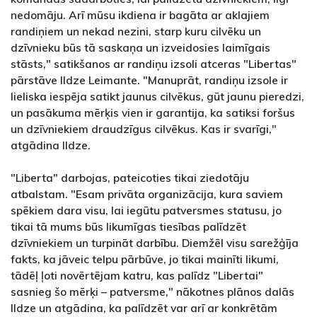
nedomāju. Arī mūsu ikdiena ir bagāta ar aklajiem
randiņiem un nekad nezini, starp kuru cilvēku un
dzīvnieku būs tā saskaņa un izveidosies laimīgais
stāsts," satikšanos ar randiņu izsoli atceras "Libertas"
pārstāve Ildze Leimante. "Manuprāt, randiņu izsole ir
lieliska iespēja satikt jaunus cilvēkus, gūt jaunu pieredzi,
un pasākuma mērķis vien ir garantija, ka satiksi foršus
un dzīvniekiem draudzīgus cilvēkus. Kas ir svarīgi,"
atgādina Ildze.
"Liberta" darbojas, pateicoties tikai ziedotāju
atbalstam. "Esam privāta organizācija, kura saviem
spēkiem dara visu, lai iegūtu patversmes statusu, jo
tikai tā mums būs likumīgas tiesības palīdzēt
dzīvniekiem un turpināt darbību. Diemžēl visu sarežģīja
fakts, ka jāveic telpu pārbūve, jo tikai mainīti likumi,
tādēļ ļoti novērtējam katru, kas palīdz "Libertai"
sasnieg šo mērķi – patversme," nākotnes plānos dalās
Ildze un atgādina, ka palīdzēt var arī ar konkrētām