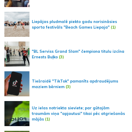
Liepājas pludmalē piekto gadu norisināsies
sporta festivāls "Beach Games Liepaja"
(1)
"BL Serviss Grand Slam" čempiona titulu izcīna
Ernests Buļko
(3)
Tiešraidē "TikTok" pamanīts apdraudējums
maziem bērniem
(3)
Uz ielas notriekta sieviete; par gūtajām
traumām viņa "apjautusi" tikai pēc atgriešanās
mājās
(1)