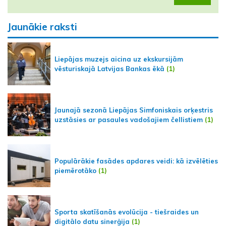
Jaunākie raksti
Liepājas muzejs aicina uz ekskursijām
vēsturiskajā Latvijas Bankas ēkā
(1)
Jaunajā sezonā Liepājas Simfoniskais orķestris
uzstāsies ar pasaules vadošajiem čellistiem
(1)
Populārākie fasādes apdares veidi: kā izvēlēties
piemērotāko
(1)
Sporta skatīšanās evolūcija - tiešraides un
digitālo datu sinerģija
(1)