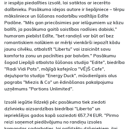
ir iespēja piedalīties izsolē, lai satiktos ar iecerēto
dalībnieku. Pasākuma idejas autore ir liepājniece – tērpu
māksliniece un šūšanas nodarbību vadītāja Edīte
Padāne. "Mēs gan priecāsimies par ielūgumiem uz kāzu
ballīti, ja pasākuma gaitā saistības radīsies dabiski,"
humoram piebilst Edīte, "bet randiņš var būt arī bez
romantiskiem nolūkiem ar mērķi vienkārši iepazīt kādu
jaunu cilvēku, atbalstīt "Libertu" vai izaicināt savu
komforta zonu un pacīnīties par balvām." Pasākumu
šogad Liepājā atbalsta šūšanas studija "Edite", biedrība
"Radi Vidi Pats", mājīgā kafejnīca "VĒJŠ Cafe",
deju/sporta studija "Energy Duck", mūsdienīgais alus
pagrabs "Miezis & Co" un ēdināšanas pakalpojumu
uzņēmums "Portions Unlimited".
Izsolē iegūtie līdzekļi pēc pasākuma tiek ziedoti
dzīvnieku aizsardzības biedrībai "Liberta" un
iepriekšējos gados kopā saziedoti 657,74 EUR. "Pirmo
reizi saņemot piedāvājumu no randiņu izsoles
komandas sadarboties, lai palīdzētu dzīvniekiem, ilgi