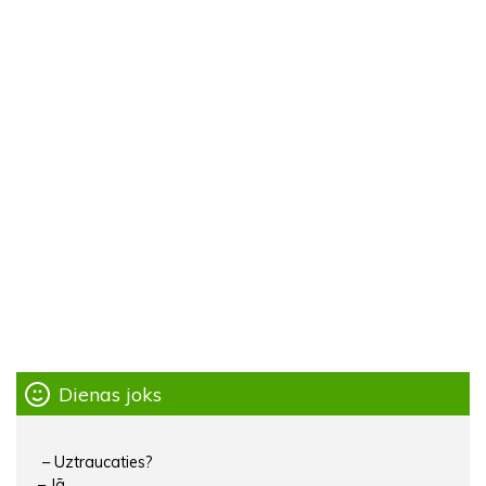
Dienas joks
– Uztraucaties?
– Jā.