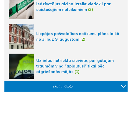
Iedzīvotājus aicina izteikt viedokli par
saistošajiem noteikumiem
(3)
Liepājas pašvaldības notikumu plāns laikā
no 3. līdz 9. augustam
(2)
Uz ielas notriekta sieviete; par gūtajām
traumām viņa "apjautusi" tikai pēc
atgriešanās mājās
(1)
skatīt nākošo