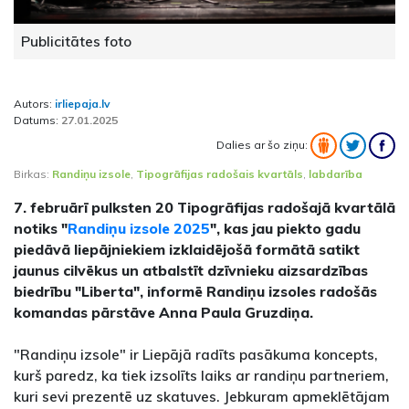
Publicitātes foto
Autors:
irliepaja.lv
Datums:
27.01.2025
Dalies ar šo ziņu:
Birkas:
Randiņu izsole
,
Tipogrāfijas radošais kvartāls
,
labdarība
7. februārī pulksten 20 Tipogrāfijas radošajā kvartālā
notiks "
Randiņu izsole 2025
", kas jau piekto gadu
piedāvā liepājniekiem izklaidējošā formātā satikt
jaunus cilvēkus un atbalstīt dzīvnieku aizsardzības
biedrību "Liberta", informē Randiņu izsoles radošās
komandas pārstāve Anna Paula Gruzdiņa.
"Randiņu izsole" ir Liepājā radīts pasākuma koncepts,
kurš paredz, ka tiek izsolīts laiks ar randiņu partneriem,
kuri sevi prezentē uz skatuves. Jebkuram apmeklētājam