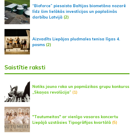
“Bioforce” piesaista Baltijas biometāna nozarē
līdz šim lielākās investīcijas un paplašinās
darbību Latvijā
(2)
Aizvadīts Liepājas pludmales tenisa līgas 4.
posms
(2)
Saistītie raksti
Notiks jauno roka un popmūzikas grupu konkurss
„Skaņas revolūcija”
(1)
"Tautumeitas" ar vienīgo vasaras koncertu
Liepājā uzstāsies Tipogrāfijas kvartālā
(5)