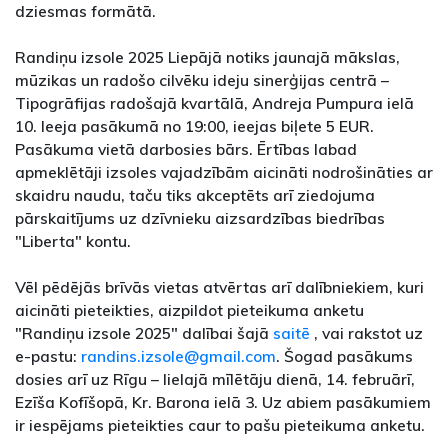
dziesmas formātā.
Randiņu izsole 2025 Liepājā notiks jaunajā mākslas,
mūzikas un radošo cilvēku ideju sinerģijas centrā –
Tipogrāfijas radošajā kvartālā, Andreja Pumpura ielā
10. Ieeja pasākumā no 19:00, ieejas biļete 5 EUR.
Pasākuma vietā darbosies bārs. Ērtības labad
apmeklētāji izsoles vajadzībām aicināti nodrošināties ar
skaidru naudu, taču tiks akceptēts arī ziedojuma
pārskaitījums uz dzīvnieku aizsardzības biedrības
"Liberta" kontu.
Vēl pēdējās brīvās vietas atvērtas arī dalībniekiem, kuri
aicināti pieteikties, aizpildot pieteikuma anketu
"Randiņu izsole 2025" dalībai šajā
saitē
, vai rakstot uz
e-pastu:
randins.izsole@gmail.com
. Šogad pasākums
dosies arī uz Rīgu – lielajā mīlētāju dienā, 14. februārī,
Ezīša Kofīšopā, Kr. Barona ielā 3. Uz abiem pasākumiem
ir iespējams pieteikties caur to pašu pieteikuma anketu.