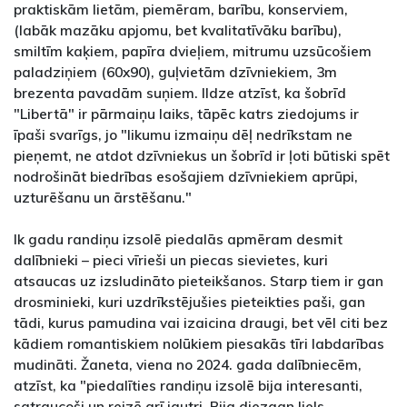
praktiskām lietām, piemēram, barību, konserviem,
(labāk mazāku apjomu, bet kvalitatīvāku barību),
smiltīm kaķiem, papīra dvieļiem, mitrumu uzsūcošiem
paladziņiem (60x90), guļvietām dzīvniekiem, 3m
brezenta pavadām suņiem. Ildze atzīst, ka šobrīd
"Libertā" ir pārmaiņu laiks, tāpēc katrs ziedojums ir
īpaši svarīgs, jo "likumu izmaiņu dēļ nedrīkstam ne
pieņemt, ne atdot dzīvniekus un šobrīd ir ļoti būtiski spēt
nodrošināt biedrības esošajiem dzīvniekiem aprūpi,
uzturēšanu un ārstēšanu."
Ik gadu randiņu izsolē piedalās apmēram desmit
dalībnieki – pieci vīrieši un piecas sievietes, kuri
atsaucas uz izsludināto pieteikšanos. Starp tiem ir gan
drosminieki, kuri uzdrīkstējušies pieteikties paši, gan
tādi, kurus pamudina vai izaicina draugi, bet vēl citi bez
kādiem romantiskiem nolūkiem piesakās tīri labdarības
mudināti. Žaneta, viena no 2024. gada dalībniecēm,
atzīst, ka "piedalīties randiņu izsolē bija interesanti,
satraucoši un reizē arī jautri. Bija diezgan liels