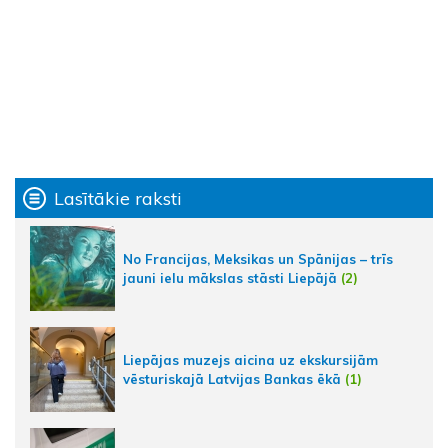
Lasītākie raksti
No Francijas, Meksikas un Spānijas – trīs
jauni ielu mākslas stāsti Liepājā
(2)
Liepājas muzejs aicina uz ekskursijām
vēsturiskajā Latvijas Bankas ēkā
(1)