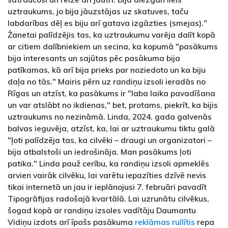
uztraukums, jo bija jāuzstājas uz skatuves, taču
labdarības dēļ es biju arī gatava izgāzties (smejas)."
Žanetai palīdzējis tas, ka uztraukumu varēja dalīt kopā
ar citiem dalībniekiem un secina, ka kopumā "pasākums
bija interesants un sajūtas pēc pasākuma bija
patīkamas, kā arī bija prieks par noziedoto un ka biju
daļa no tās." Mairis pērn uz randiņu izsoli ieradās no
Rīgas un atzīst, ka pasākums ir "laba laika pavadīšana
un var atslābt no ikdienas," bet, protams, piekrīt, ka bijis
uztraukums no nezināmā. Linda, 2024. gada galvenās
balvas ieguvēja, atzīst, ka, lai ar uztraukumu tiktu galā
"ļoti palīdzēja tas, ka cilvēki – draugi un organizatori –
bija atbalstoši un iedrošināja. Man pasākums ļoti
patika." Linda pauž cerību, ka randiņu izsoli apmeklēs
arvien vairāk cilvēku, lai varētu iepazīties dzīvē nevis
tikai internetā un jau ir ieplānojusi 7. februāri pavadīt
Tipogrāfijas radošajā kvartālā. Lai uzrunātu cilvēkus,
šogad kopā ar randiņu izsoles vadītāju Daumantu
Vidiņu izdots arī īpašs pasākuma
reklāmas rullītis
repa