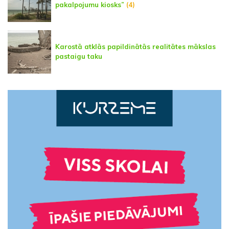
pakalpojumu kiosks”
(4)
Karostā atklās papildinātās realitātes mākslas
pastaigu taku