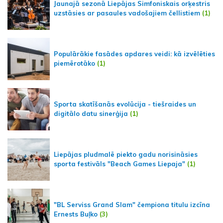
Jaunajā sezonā Liepājas Simfoniskais orķestris
uzstāsies ar pasaules vadošajiem čellistiem
(1)
Populārākie fasādes apdares veidi: kā izvēlēties
piemērotāko
(1)
Sporta skatīšanās evolūcija - tiešraides un
digitālo datu sinerģija
(1)
Liepājas pludmalē piekto gadu norisināsies
sporta festivāls "Beach Games Liepaja"
(1)
"BL Serviss Grand Slam" čempiona titulu izcīna
Ernests Buļko
(3)