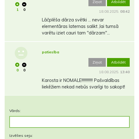
Ziņot
Atbildēt
1
0
18.08.2025.
08:42
Lāčplēša dārza svētki ... nevar
elementāras laternas salikt ,lai tumsā
varētu iziet cauri tam "dārzam"...
patiesība
Ziņot
Atbildēt
0
0
18.08.2025.
13:40
Karosta ir NOMALE!!!!!!!!!!!! Pašvaldības
liekēžiem nekad nebūs svarīgi to sakopt!
Vārds:
Izvēlies seju: