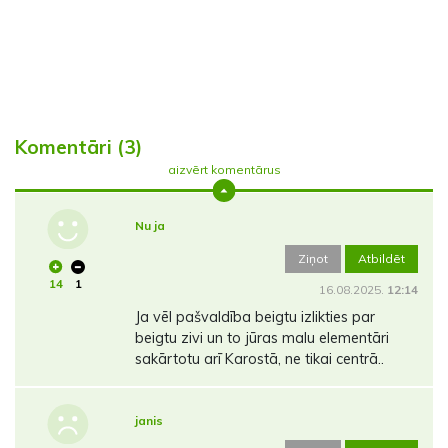
Komentāri (3)
aizvērt komentārus
Nu ja
Ziņot
Atbildēt
14
1
16.08.2025.
12:14
Ja vēl pašvaldība beigtu izlikties par
beigtu zivi un to jūras malu elementāri
sakārtotu arī Karostā, ne tikai centrā..
janis