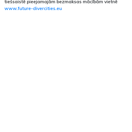
tiešsaistē pieejamajām bezmaksas mācībām vietnē
www.future-divercities.eu