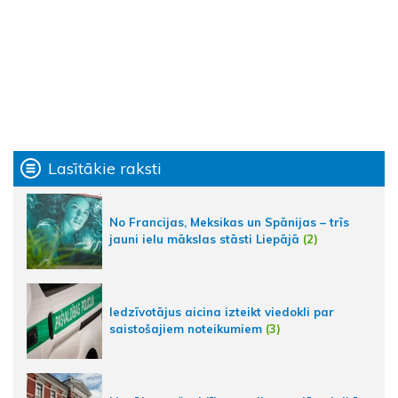
Lasītākie raksti
No Francijas, Meksikas un Spānijas – trīs
jauni ielu mākslas stāsti Liepājā
(2)
Iedzīvotājus aicina izteikt viedokli par
saistošajiem noteikumiem
(3)