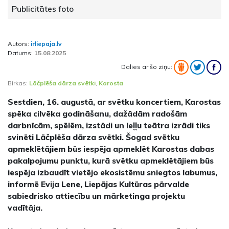
Publicitātes foto
Autors:
irliepaja.lv
Datums:
15.08.2025
Dalies ar šo ziņu:
Birkas:
Lāčplēša dārza svētki
,
Karosta
Sestdien, 16. augustā, ar svētku koncertiem, Karostas
spēka cilvēka godināšanu, dažādām radošām
darbnīcām, spēlēm, izstādi un leļļu teātra izrādi tiks
svinēti Lāčplēša dārza svētki. Šogad svētku
apmeklētājiem būs iespēja apmeklēt Karostas dabas
pakalpojumu punktu, kurā svētku apmeklētājiem būs
iespēja izbaudīt vietējo ekosistēmu sniegtos labumus,
informē Evija Lene, Liepājas Kultūras pārvalde
sabiedrisko attiecību un mārketinga projektu
vadītāja.