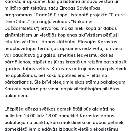
Karosta ir apkaime, kas pazīstama ar savu vēsturi un
militāro arhitektūru, taču Eiropas Savienības
programmas "Radošā Eiropa" īstenotā projekta "Future
DiverCities" (no angļu valodas "Nākotnes
DažādPilsētas") ietvaros, mākslinieki kopā ar dabas
zinātniekiem un vietējās kopienas aktīvistiem pētījuši
citu tās vērtību – dabas klātbūtni. Plašajās Karostas
neapbūvētajās teritorijās apkaimes iedzīvotāji un viesi
var baudīt svaigu gaisu, smelties iedvesmu, doties
pārgājienos, atpūsties jūras krastā un reizēm pat salasīt
gardas dabas veltes. Karostas mitrāji pasargā pilsētvidi
no applūšanas, bet koku lapotnes ēna – ielas no
pārkaršanas. Šie brīvi pieejamie ekosistēmu pakalpojumi
Karostu padara par vienu no pievilcīgākajām pilsētas
apkaimēm.
Lāčplēša dārza svētkos apmeklētāji būs aicināti no
pulksten 14.00 līdz 18.00 apmeklēt Karostas dabas
pakalpojumu punktu, kurā mākslinieki un dabas pētnieki
apmeklētājiem piedāvās izbaudīt vietējo ekosistēmu