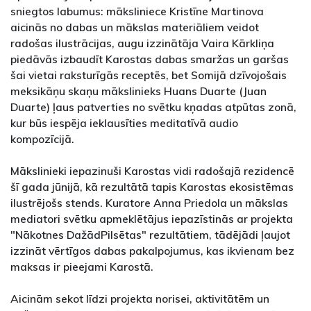
sniegtos labumus: māksliniece Kristīne Martinova
aicinās no dabas un mākslas materiāliem veidot
radošas ilustrācijas, augu izzinātāja Vaira Kārkliņa
piedāvās izbaudīt Karostas dabas smaržas un garšas
šai vietai raksturīgās receptēs, bet Somijā dzīvojošais
meksikāņu skaņu mākslinieks Huans Duarte (Juan
Duarte) ļaus patverties no svētku kņadas atpūtas zonā,
kur būs iespēja ieklausīties meditatīvā audio
kompozīcijā.
Mākslinieki iepazinuši Karostas vidi radošajā rezidencē
šī gada jūnijā, kā rezultātā tapis Karostas ekosistēmas
ilustrējošs stends. Kuratore Anna Priedola un mākslas
mediatori svētku apmeklētājus iepazīstinās ar projekta
"Nākotnes DažādPilsētas" rezultātiem, tādējādi ļaujot
izzināt vērtīgos dabas pakalpojumus, kas ikvienam bez
maksas ir pieejami Karostā.
Aicinām sekot līdzi projekta norisei, aktivitātēm un