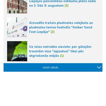
Liepājas pašvaldības notikumu plāns laikā
no 3. līdz 9. augustam
(2)
Aizvadīts trešais pludmales volejbola un
pludmales tenisa festivāls "Amber Sand
Fest Liepāja"
(2)
Uz ielas notriekta sieviete; par gūtajām
traumām viņa "apjautusi" tikai pēc
atgriešanās mājās
(1)
skatīt nākošo