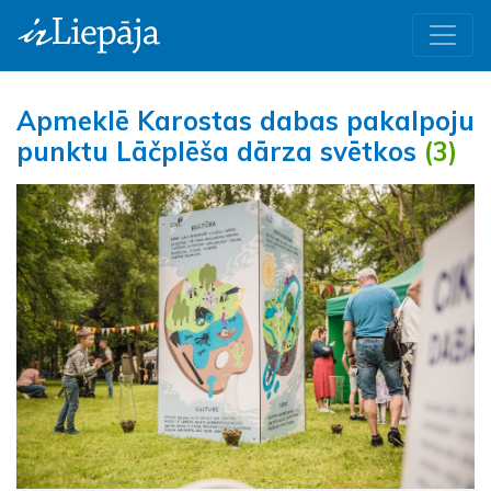
Apmeklē Karostas dabas pakalpoju
punktu Lāčplēša dārza svētkos
(3)