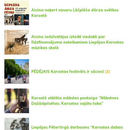
Aicina noķert vasaru Lāčplēša dārza svētkos
Karostā
Aicina iedzīvotājus izteikt viedokli par
līdzfinansējuma noteikumiem Liepājas Karostas
mūzikas skolā
PĒDĒJAIS Karostas festivāls ir sācies!
(2)
Karostā atklāta mākslas pastaiga “Nākotnes
Dažādpilsētas. Karostas sajūtu taka”
Liepājas Pētertirgū darbosies “Karostas dabas