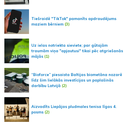
Tiešraidē "TikTok" pamanīts apdraudējums
maziem bērniem
(3)
Uz ielas notriekta sieviete; par gūtajām
traumām viņa "apjautusi" tikai pēc atgriešanās
mājās
(1)
“Bioforce” piesaista Baltijas biometāna nozarē
līdz šim lielākās investīcijas un paplašinās
darbību Latvijā
(2)
Aizvadīts Liepājas pludmales tenisa līgas 4.
posms
(2)