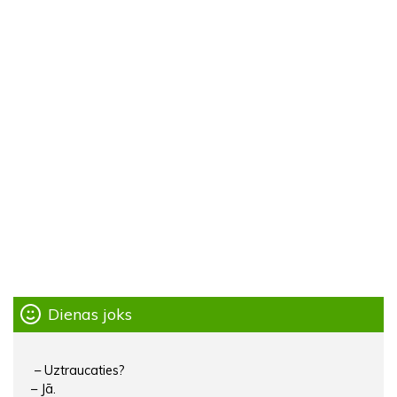
Dienas joks
– Uztraucaties?
– Jā.