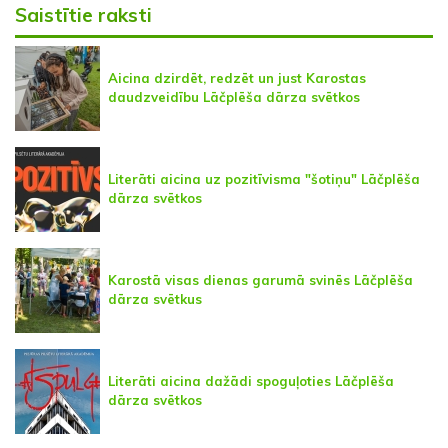
Saistītie raksti
Aicina dzirdēt, redzēt un just Karostas
daudzveidību Lāčplēša dārza svētkos
Literāti aicina uz pozitīvisma "šotiņu" Lāčplēša
dārza svētkos
Karostā visas dienas garumā svinēs Lāčplēša
dārza svētkus
Literāti aicina dažādi spoguļoties Lāčplēša
dārza svētkos