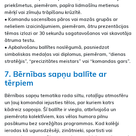
priekšmetus, piemēram, papīra lidmašīnu metienus
mērķī vai zīmuļu trāpīšanu krūzītē.
• Komandu sacensības pāros vai mazās grupās ar
nelieliem izaicinājumiem, piemēram, ātru prezentācijas
tēmas izlozi ar 30 sekunžu sagatavošanos vai skavotāja
ātruma testu.
• Apbalvošanu ballītes noslēgumā, pasniedzot
simboliskas medaļas vai diplomus, piemēram, “dienas
stratēģis”, “precizitātes meistars” vai “komandas gars”.
7. Bērnības sapņu ballīte ar
tērpiem
Bērnības sapņu tematika rada siltu, rotaļīgu atmosfēru
un ļauj komandai iejusties tēlos, par kuriem katrs
kādreiz sapņoja. Šī ballīte ir viegla, atbrīvojoša un
piemērota kolektīviem, kas vēlas humora pilnu
pasākumu bez sarežģītas programmas. Kad kolēģi
ierodas kā ugunsdzēsēji, zinātnieki, sportisti vai