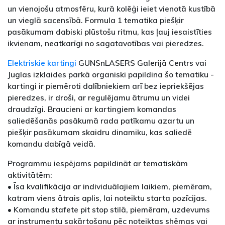
un vienojošu atmosfēru, kurā kolēģi ieiet vienotā kustībā
un vieglā sacensībā. Formula 1 tematika piešķir
pasākumam dabiski plūstošu ritmu, kas ļauj iesaistīties
ikvienam, neatkarīgi no sagatavotības vai pieredzes.
Elektriskie kartingi
GUNSnLASERS Galerijā Centrs vai
Juglas izklaides parkā organiski papildina šo tematiku -
kartingi ir piemēroti dalībniekiem arī bez iepriekšējas
pieredzes, ir droši, ar regulējamu ātrumu un videi
draudzīgi. Braucieni ar kartingiem komandas
saliedēšanās pasākumā rada patīkamu azartu un
piešķir pasākumam skaidru dinamiku, kas saliedē
komandu dabīgā veidā.
Programmu iespējams papildināt ar tematiskām
aktivitātēm:
• Īsa kvalifikācija ar individuālajiem laikiem, piemēram,
katram viens ātrais aplis, lai noteiktu starta pozīcijas.
• Komandu stafete pit stop stilā, piemēram, uzdevums
ar instrumentu sakārtošanu pēc noteiktas shēmas vai