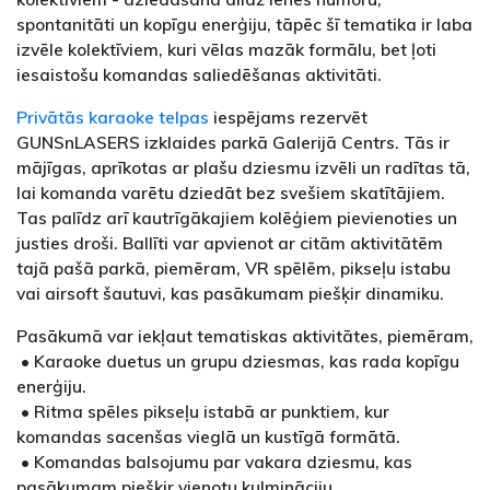
spontanitāti un kopīgu enerģiju, tāpēc šī tematika ir laba
izvēle kolektīviem, kuri vēlas mazāk formālu, bet ļoti
iesaistošu komandas saliedēšanas aktivitāti.
Privātās karaoke telpas
iespējams rezervēt
GUNSnLASERS izklaides parkā Galerijā Centrs. Tās ir
mājīgas, aprīkotas ar plašu dziesmu izvēli un radītas tā,
lai komanda varētu dziedāt bez svešiem skatītājiem.
Tas palīdz arī kautrīgākajiem kolēģiem pievienoties un
justies droši. Ballīti var apvienot ar citām aktivitātēm
tajā pašā parkā, piemēram, VR spēlēm, pikseļu istabu
vai airsoft šautuvi, kas pasākumam piešķir dinamiku.
Pasākumā var iekļaut tematiskas aktivitātes, piemēram,
• Karaoke duetus un grupu dziesmas, kas rada kopīgu
enerģiju.
• Ritma spēles pikseļu istabā ar punktiem, kur
komandas sacenšas vieglā un kustīgā formātā.
• Komandas balsojumu par vakara dziesmu, kas
pasākumam piešķir vienotu kulmināciju.