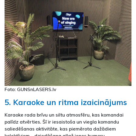
Foto: GUNSnLASERS.lv
5. Karaoke un ritma izaicinājums
Karaoke rada brīvu un siltu atmosfēru, kas komandai
palīdz atvērties. Šī ir iesaistoša un viegla komandu
saliedēšanas aktivitāte, kas piemērota dažādiem
kolektīviem - dziedāšana allaž ienes humoru,