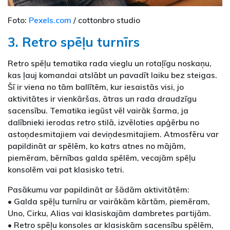
Foto:
Pexels.com
/ cottonbro studio
3. Retro spēļu turnīrs
Retro spēļu tematika rada vieglu un rotaļīgu noskaņu,
kas ļauj komandai atslābt un pavadīt laiku bez steigas.
Šī ir viena no tām ballītēm, kur iesaistās visi, jo
aktivitātes ir vienkāršas, ātras un rada draudzīgu
sacensību. Tematika iegūst vēl vairāk šarma, ja
dalībnieki ierodas retro stilā, izvēloties apģērbu no
astoņdesmitajiem vai deviņdesmitajiem. Atmosfēru var
papildināt ar spēlēm, ko katrs atnes no mājām,
piemēram, bērnības galda spēlēm, vecajām spēļu
konsolēm vai pat klasisko tetri.
Pasākumu var papildināt ar šādām aktivitātēm:
• Galda spēļu turnīru ar vairākām kārtām, piemēram,
Uno, Cirku, Alias vai klasiskajām dambretes partijām.
• Retro spēļu konsoles ar klasiskām sacensību spēlēm,