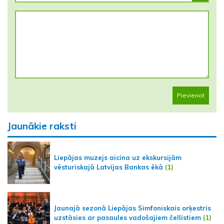
Pievienot
Jaunākie raksti
Liepājas muzejs aicina uz ekskursijām
vēsturiskajā Latvijas Bankas ēkā
(1)
Jaunajā sezonā Liepājas Simfoniskais orķestris
uzstāsies ar pasaules vadošajiem čellistiem
(1)