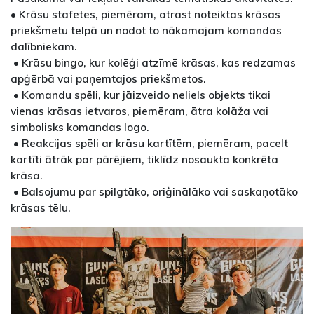
• Krāsu stafetes, piemēram, atrast noteiktas krāsas
priekšmetu telpā un nodot to nākamajam komandas
dalībniekam.
• Krāsu bingo, kur kolēģi atzīmē krāsas, kas redzamas
apģērbā vai paņemtajos priekšmetos.
• Komandu spēli, kur jāizveido neliels objekts tikai
vienas krāsas ietvaros, piemēram, ātra kolāža vai
simbolisks komandas logo.
• Reakcijas spēli ar krāsu kartītēm, piemēram, pacelt
kartīti ātrāk par pārējiem, tiklīdz nosaukta konkrēta
krāsa.
• Balsojumu par spilgtāko, oriģinālāko vai saskaņotāko
krāsas tēlu.