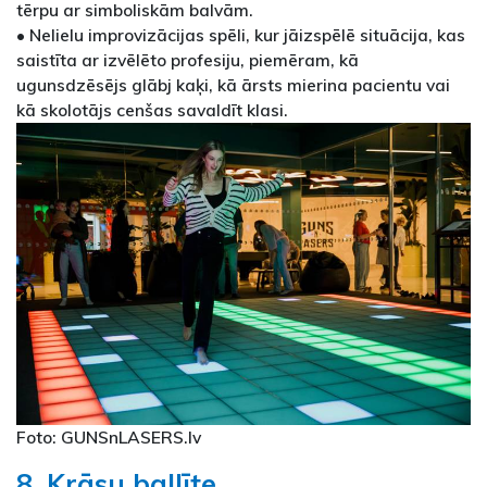
tērpu ar simboliskām balvām.
• Nelielu improvizācijas spēli, kur jāizspēlē situācija, kas
saistīta ar izvēlēto profesiju, piemēram, kā
ugunsdzēsējs glābj kaķi, kā ārsts mierina pacientu vai
kā skolotājs cenšas savaldīt klasi.
Foto: GUNSnLASERS.lv
8. Krāsu ballīte