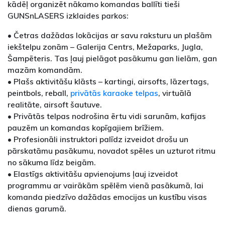
kādēļ organizēt nākamo komandas ballīti tieši
GUNSnLASERS izklaides parkos:
• Četras dažādas lokācijas ar savu raksturu un plašām
iekštelpu zonām – Galerija Centrs, Mežaparks, Jugla,
Šampēteris. Tas ļauj pielāgot pasākumu gan lielām, gan
mazām komandām.
• Plašs aktivitāšu klāsts – kartingi, airsofts, lāzertags,
peintbols, reball,
privātās karaoke telpas
, virtuālā
realitāte, airsoft šautuve.
• Privātās telpas nodrošina ērtu vidi sarunām, kafijas
pauzēm un komandas kopīgajiem brīžiem.
• Profesionāli instruktori palīdz izveidot drošu un
pārskatāmu pasākumu, novadot spēles un uzturot ritmu
no sākuma līdz beigām.
• Elastīgs aktivitāšu apvienojums ļauj izveidot
programmu ar vairākām spēlēm vienā pasākumā, lai
komanda piedzīvo dažādas emocijas un kustību visas
dienas garumā.