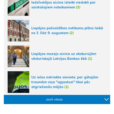
Iedzīvotājus aicina izteikt viedokli par
saistošajiem noteikumiem
(3)
Liepājas pašvaldības notikumu plāns laikā
no 3. līdz 9. augustam
(2)
Liepājas muzejs aicina uz ekskursijām
vēsturiskajā Latvijas Bankas ēkā
(1)
Uz ielas notriekta sieviete; par gūtajām
traumām viņa "apjautusi" tikai pēc
atgriešanās mājās
(1)
skatīt nākošo