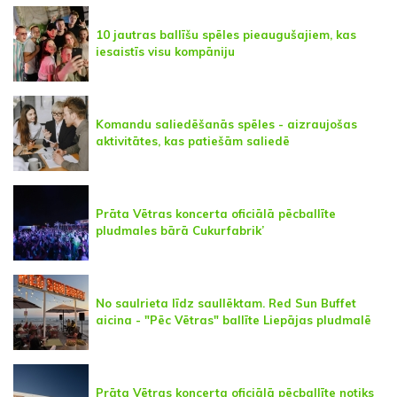
10 jautras ballīšu spēles pieaugušajiem, kas
iesaistīs visu kompāniju
Komandu saliedēšanās spēles - aizraujošas
aktivitātes, kas patiešām saliedē
Prāta Vētras koncerta oficiālā pēcballīte
pludmales bārā Cukurfabrik’
No saulrieta līdz saullēktam. Red Sun Buffet
aicina - "Pēc Vētras" ballīte Liepājas pludmalē
Prāta Vētras koncerta oficiālā pēcballīte notiks