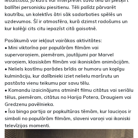
iesaistoša, jo katrs var interpretēt savu tēlu un piešķirt
ballītei personisku piesitienu. Tēli palīdz pārvarēt
kautrību, un kolektīvs ātri sāk sadarboties spēlēs un
uzdevumos. Šī ir atmosfēra, kurā dzimst radošums un
kur kolēģi cits citu iepazīst citā gaisotnē.
Pasākumā var iekļaut vairākas aktivitātes:
• Mini viktorīna par populārām filmām vai
supervaroņiem, piemēram, jautājumi par Marvel
varoņiem, klasiskām filmām vai ikoniskām animācijām.
• Neliels kostīmu parādes brīdis ar humoru un kopīgu
kulmināciju, kur dalībnieki iziet nelielu maršrutu un
pastāsta vienu teikumu par savu tēlu.
• Komandu izaicinājums atminēt filmu citātus vai seriālu
tēlus, piemēram, citātus no Harija Potera, Draugiem vai
Gredzenu pavēlnieka.
• Īsa bingo partija ar popkultūras tēmām, kur lauciņos ir
simboli no populārām filmām, slaveni varoņi vai ikoniski
televīzijas momenti.