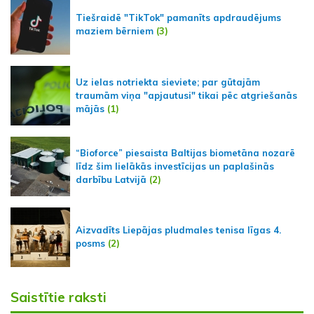
Tiešraidē "TikTok" pamanīts apdraudējums
maziem bērniem
(3)
Uz ielas notriekta sieviete; par gūtajām
traumām viņa "apjautusi" tikai pēc atgriešanās
mājās
(1)
“Bioforce” piesaista Baltijas biometāna nozarē
līdz šim lielākās investīcijas un paplašinās
darbību Latvijā
(2)
Aizvadīts Liepājas pludmales tenisa līgas 4.
posms
(2)
Saistītie raksti