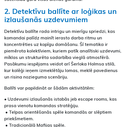
2. Detektīvu ballīte ar loģikas un
izlaušanās uzdevumiem
Detektīvu ballīte rada intrigu un mierīgu spriedzi, kas
komandai palīdz mainīt ierasto darba ritmu un
koncentrēties uz kopīgu domāšanu. Šī tematika ir
piemērota kolektīviem, kuriem patīk analītiski uzdevumi,
mīklas un strukturēta sadarbība vieglā atmosfērā.
Pasākumu iespējams veidot arī Šerloka Holmsa stilā,
kur kolēģi ieņem izmeklētāju lomas, meklē pavedienus
un risina nozieguma scenāriju.
Ballīti var papildināt ar šādām aktivitātēm:
• Uzdevumi izlaušanās istabās jeb escape rooms, kas
prasa vienotu komandas stratēģiju.
• Telpas orientēšanās spēle komandās ar slēptiem
priekšmetiem.
• Tradicionālā Mafijas spēle.