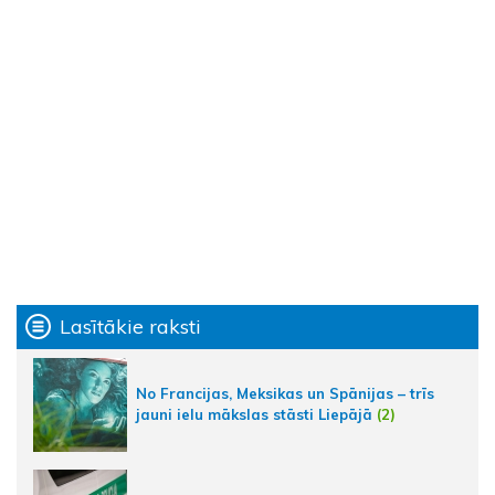
Lasītākie raksti
No Francijas, Meksikas un Spānijas – trīs
jauni ielu mākslas stāsti Liepājā
(2)