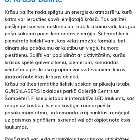
Krāsu ballīte rada spilgtu un enerģisku atmosfēru, kurā
katrs var ierasties savā iemīļotajā krāsā. Tas ballītei
piešķir personisku noskaņu un rada krāsainu vidi, kas jau
pašā sākumā paceļ komandas enerģiju. Šī tematika ir
piemērota kolektīvam, kas vēlas mazāk formālu, bet
dinamisku pasākumu ar kustību un vieglu humora
piesitienu. Ballīti var papildināt ar aktivitātēm, kurās
krāsas spēlē galveno lomu, piemēram, komandas
veidošanu pēc krāsu grupām vai uzdevumiem, kuros
jāatrod noteiktās krāsas objekti.
Krāsu ballītes tematika lieliski saskan ar pikseļu istabu
GUNSnLASERS izklaides parkā Galerijā Centrs un
Šampēterī. Pikseļu istaba ir interaktīvs LED laukums, kas
reaģē uz kustību. Īsie un kustīgie raundi piešķir
pasākumam ritmu, un komanda krāj punktus, reaģējot
uz gaismas signāliem, skrienot vai pārkāpjot noteiktos
laukumos.
Pasākumā var iekļaut vairākas tematiskas aktivitātes: