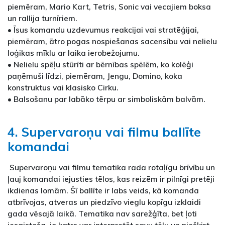
piemēram, Mario Kart, Tetris, Sonic vai vecajiem boksa
un rallija turnīriem.
• Īsus komandu uzdevumus reakcijai vai stratēģijai,
piemēram, ātro pogas nospiešanas sacensību vai nelielu
loģikas mīklu ar laika ierobežojumu.
• Nelielu spēļu stūrīti ar bērnības spēlēm, ko kolēģi
paņēmuši līdzi, piemēram, Jengu, Domino, koka
konstruktus vai klasisko Cirku.
• Balsošanu par labāko tērpu ar simboliskām balvām.
4. Supervaroņu vai filmu ballīte
komandai
Supervaroņu vai filmu tematika rada rotaļīgu brīvību un
ļauj komandai iejusties tēlos, kas reizēm ir pilnīgi pretēji
ikdienas lomām. Šī ballīte ir labs veids, kā komanda
atbrīvojas, atveras un piedzīvo vieglu kopīgu izklaidi
gada vēsajā laikā. Tematika nav sarežģīta, bet ļoti