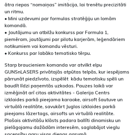
ātra riepas “nomaiņas” imitācija, lai trenētu precizitāti
un ritmu.
• Mini uzdevumi par formulas stratēģiju un lomām
komandā.
• Jautājumu un atbilžu konkurss par Formula 1,
piemēram, jautājumi par pilotu karjerām, leģendāriem
notikumiem vai komandu vēsturi.
• Konkurss par labāko tematisko tērpu.
Starp braucieniem komanda var atvilkt elpu
GUNSnLASERS privātajās atpūtas telpās, kur iespējams
pārrunāt piedzīvoto, izspēlēt kādu tematisku spēli un
baudīt līdzi paņemtās uzkodas. Pauzes laikā var
izmēģināt arī citas aktivitātes - Galerija Centrs
izklaides parkā pieejama karaoke, airsoft šautuve un
virtuālā realitāte, savukārt Juglas izklaides parkā
pieejams lāzertags, airsofts un virtuālā realitāte.
Plašais aktivitāšu klāsts padara ballīti dinamisku un
pielāgojamu dažādām interesēm, saglabājot vieglu
sacensību garu visas dienas garumā.