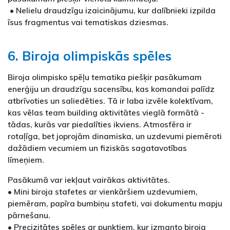
• Nelielu draudzīgu izaicinājumu, kur dalībnieki izpilda
īsus fragmentus vai tematiskas dziesmas.
6. Biroja olimpiskās spēles
Biroja olimpisko spēļu tematika piešķir pasākumam
enerģiju un draudzīgu sacensību, kas komandai palīdz
atbrīvoties un saliedēties. Tā ir laba izvēle kolektīvam,
kas vēlas team building aktivitātes vieglā formātā -
tādas, kurās var piedalīties ikviens. Atmosfēra ir
rotaļīga, bet joprojām dinamiska, un uzdevumi piemēroti
dažādiem vecumiem un fiziskās sagatavotības
līmeņiem.
Pasākumā var iekļaut vairākas aktivitātes.
• Mini biroja stafetes ar vienkāršiem uzdevumiem,
piemēram, papīra bumbiņu stafeti, vai dokumentu mapju
pārnešanu.
• Precizitātes spēles ar punktiem, kur izmanto biroja