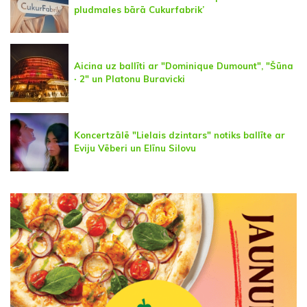
pludmales bārā Cukurfabrik’
Aicina uz ballīti ar "Dominique Dumount", "Šūna
∙ 2" un Platonu Buravicki
Koncertzālē "Lielais dzintars" notiks ballīte ar
Eviju Vēberi un Elīnu Silovu