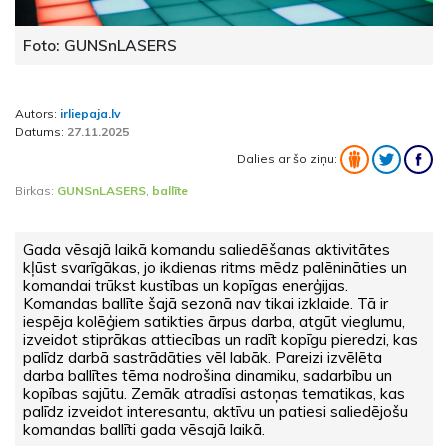
Foto: GUNSnLASERS
Autors:
irliepaja.lv
Datums:
27.11.2025
Dalies ar šo ziņu:
Birkas:
GUNSnLASERS
,
ballīte
Gada vēsajā laikā komandu saliedēšanas aktivitātes
kļūst svarīgākas, jo ikdienas ritms mēdz palēnināties un
komandai trūkst kustības un kopīgas enerģijas.
Komandas ballīte šajā sezonā nav tikai izklaide. Tā ir
iespēja kolēģiem satikties ārpus darba, atgūt vieglumu,
izveidot stiprākas attiecības un radīt kopīgu pieredzi, kas
palīdz darbā sastrādāties vēl labāk. Pareizi izvēlēta
darba ballītes tēma nodrošina dinamiku, sadarbību un
kopības sajūtu. Zemāk atradīsi astoņas tematikas, kas
palīdz izveidot interesantu, aktīvu un patiesi saliedējošu
komandas ballīti gada vēsajā laikā.