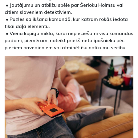
• Jautājumu un atbilžu spēle par Šerloku Holmsu vai
citiem slaveniem detektīviem.
• Puzles salikšana komandā, kur katram rokās iedota
tikai daļa elementu.
• Viena kopīga mīkla, kurai nepieciešami visu komandas
padomi, piemēram, noteikt priekšmeta īpašnieku pēc
pieciem pavedieniem vai atminēt īsu notikumu secību.