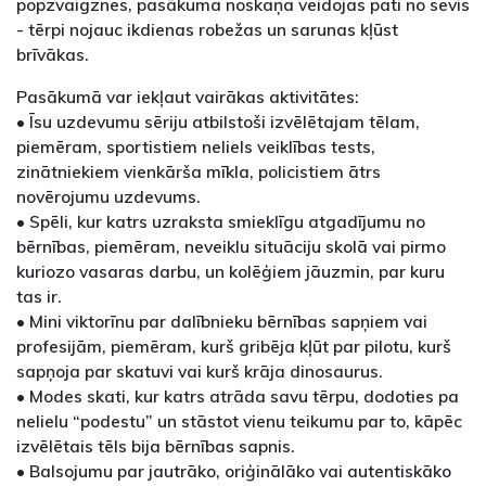
popzvaigznes, pasākuma noskaņa veidojas pati no sevis
- tērpi nojauc ikdienas robežas un sarunas kļūst
brīvākas.
Pasākumā var iekļaut vairākas aktivitātes:
• Īsu uzdevumu sēriju atbilstoši izvēlētajam tēlam,
piemēram, sportistiem neliels veiklības tests,
zinātniekiem vienkārša mīkla, policistiem ātrs
novērojumu uzdevums.
• Spēli, kur katrs uzraksta smieklīgu atgadījumu no
bērnības, piemēram, neveiklu situāciju skolā vai pirmo
kuriozo vasaras darbu, un kolēģiem jāuzmin, par kuru
tas ir.
• Mini viktorīnu par dalībnieku bērnības sapņiem vai
profesijām, piemēram, kurš gribēja kļūt par pilotu, kurš
sapņoja par skatuvi vai kurš krāja dinosaurus.
• Modes skati, kur katrs atrāda savu tērpu, dodoties pa
nelielu “podestu” un stāstot vienu teikumu par to, kāpēc
izvēlētais tēls bija bērnības sapnis.
• Balsojumu par jautrāko, oriģinālāko vai autentiskāko