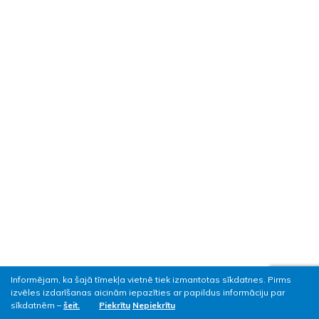
Informējam, ka šajā tīmekļa vietnē tiek izmantotas sīkdatnes. Pirms
izvēles izdarīšanas aicinām iepazīties ar papildus informāciju par
sīkdatnēm –
šeit.
Piekrītu
Nepiekrītu