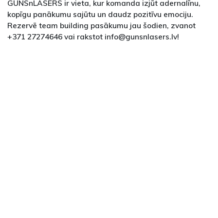
GUNSnLASERS ir vieta, kur komanda izjūt adernalīnu,
kopīgu panākumu sajūtu un daudz pozitīvu emociju.
Rezervē team building pasākumu jau šodien, zvanot
+371 27274646 vai rakstot info@gunsnlasers.lv!