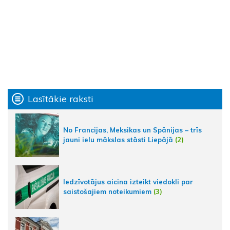
Lasītākie raksti
No Francijas, Meksikas un Spānijas – trīs
jauni ielu mākslas stāsti Liepājā
(2)
Iedzīvotājus aicina izteikt viedokli par
saistošajiem noteikumiem
(3)