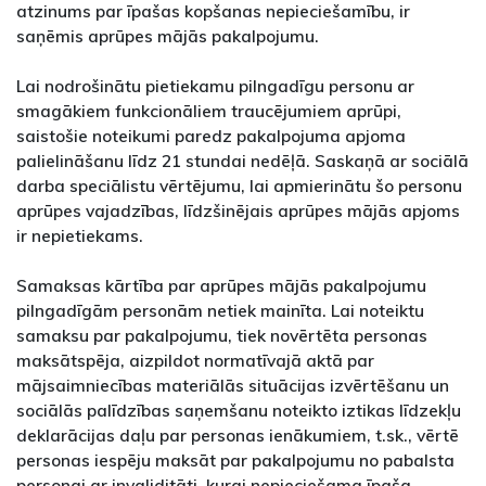
atzinums par īpašas kopšanas nepieciešamību, ir
saņēmis aprūpes mājās pakalpojumu.
Lai nodrošinātu pietiekamu pilngadīgu personu ar
smagākiem funkcionāliem traucējumiem aprūpi,
saistošie noteikumi paredz pakalpojuma apjoma
palielināšanu līdz 21 stundai nedēļā. Saskaņā ar sociālā
darba speciālistu vērtējumu, lai apmierinātu šo personu
aprūpes vajadzības, līdzšinējais aprūpes mājās apjoms
ir nepietiekams.
Samaksas kārtība par aprūpes mājās pakalpojumu
pilngadīgām personām netiek mainīta. Lai noteiktu
samaksu par pakalpojumu, tiek novērtēta personas
maksātspēja, aizpildot normatīvajā aktā par
mājsaimniecības materiālās situācijas izvērtēšanu un
sociālās palīdzības saņemšanu noteikto iztikas līdzekļu
deklarācijas daļu par personas ienākumiem, t.sk., vērtē
personas iespēju maksāt par pakalpojumu no pabalsta
personai ar invaliditāti, kurai nepieciešama īpaša