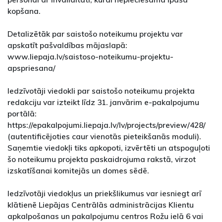
kopšana.
Detalizētāk par saistošo noteikumu projektu var
apskatīt pašvaldības mājaslapā:
www.liepaja.lv/saistoso-noteikumu-projektu-
apspriesana/
Iedzīvotāji viedokli par saistošo noteikumu projekta
redakciju var izteikt līdz 31. janvārim e-pakalpojumu
portālā:
https://epakalpojumi.liepaja.lv/lv/projects/preview/428/
(autentificējoties caur vienotās pieteikšanās moduli).
Saņemtie viedokļi tiks apkopoti, izvērtēti un atspoguļoti
šo noteikumu projekta paskaidrojuma rakstā, virzot
izskatīšanai komitejās un domes sēdē.
Iedzīvotāji viedokļus un priekšlikumus var iesniegt arī
klātienē Liepājas Centrālās administrācijas Klientu
apkalpošanas un pakalpojumu centros Rožu ielā 6 vai