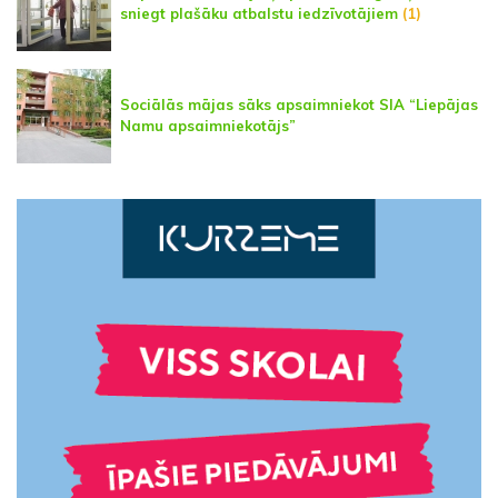
sniegt plašāku atbalstu iedzīvotājiem
(1)
Sociālās mājas sāks apsaimniekot SIA “Liepājas
Namu apsaimniekotājs”