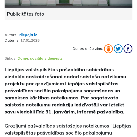
Publicitātes foto
Autors:
irliepaja.lv
Datums:
17.01.2025
Dalies ar šo ziņu:
Birkas:
Dome
,
sociālais dienests
Liepājas valstspilsētas pašvaldība sabiedrības
viedokļa noskaidrošanai nodod saistošo noteikumu
projektu par grozījumiem Liepājas valstspilsētas
pašvaldības sociālo pakalpojumu saņemšanas un
samaksas kārtības noteikumos. Par sagatavoto
saistošo noteikumu redakciju iedzīvotāji var izteikt
savu viedokli līdz 31. janvārim, informē pašvaldība.
Grozījumi pašvaldības saistošajos noteikumos "Liepājas
valstspilsētas pašvaldības sociālo pakalpojumu