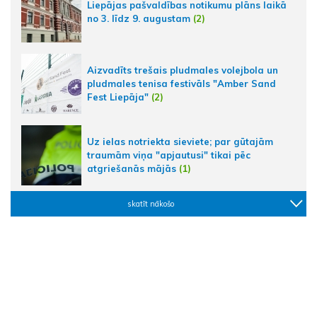
Liepājas pašvaldības notikumu plāns laikā
no 3. līdz 9. augustam
(2)
Aizvadīts trešais pludmales volejbola un
pludmales tenisa festivāls "Amber Sand
Fest Liepāja"
(2)
Uz ielas notriekta sieviete; par gūtajām
traumām viņa "apjautusi" tikai pēc
atgriešanās mājās
(1)
skatīt nākošo