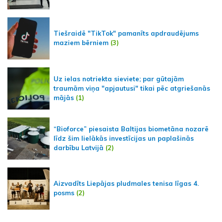
Tiešraidē "TikTok" pamanīts apdraudējums
maziem bērniem
(3)
Uz ielas notriekta sieviete; par gūtajām
traumām viņa "apjautusi" tikai pēc atgriešanās
mājās
(1)
“Bioforce” piesaista Baltijas biometāna nozarē
līdz šim lielākās investīcijas un paplašinās
darbību Latvijā
(2)
Aizvadīts Liepājas pludmales tenisa līgas 4.
posms
(2)