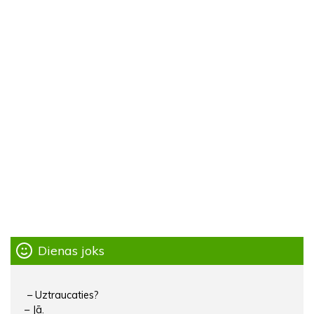
Dienas joks
– Uztraucaties?
– Jā.