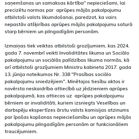
saņemšanas un samaksas kārtība" nepieciešami, lai
precizētu normas par aprūpes mājās pakalpojumu
atbilstoši valsts likumdošanai, paredzot, ka vairs
nepastāv atšķirības aprūpes mājās pakalpojumu saturā
starp bērniem un pilngadīgām personām.
Izmaiņas tiek veiktas atbilstoši grozījumiem, kas 2024.
gada 7. novembrī veikti Invaliditātes likuma un Sociālo
pakalpojumu un sociālās palīdzības likuma normās, kā
arī atbilstoši grozījumiem Ministru kabineta 2017. gada
13. jūnija noteikumos Nr. 338 "Prasības sociālo
pakalpojumu sniedzējiem". Minētajos tiesību aktos ir
novērsta neskaidrība attiecībā uz jēdzieniem aprūpes
pakalpojumā, kas attiecas uz aprūpes pakalpojumu
bērniem ar invaliditāti, kuriem izsniegts Veselības un
darbspēju ekspertīzes ārstu valsts komisijas atzinums
par īpašas kopšanas nepieciešamību un aprūpes mājās
pakalpojumu pilngadīgām personām ar funkcionāliem
traucējumiem.