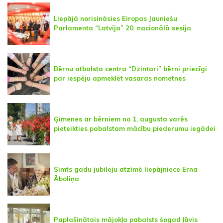
Liepājā norisināsies Eiropas Jauniešu
Parlamenta “Latvija” 20. nacionālā sesija
Bērnu atbalsta centra “Dzintari” bērni priecīgi
par iespēju apmeklēt vasaras nometnes
Ģimenes ar bērniem no 1. augusta varēs
pieteikties pabalstam mācību piederumu iegādei
Simts gadu jubileju atzīmē liepājniece Erna
Āboliņa
Paplašinātais mājokļa pabalsts šogad ļāvis