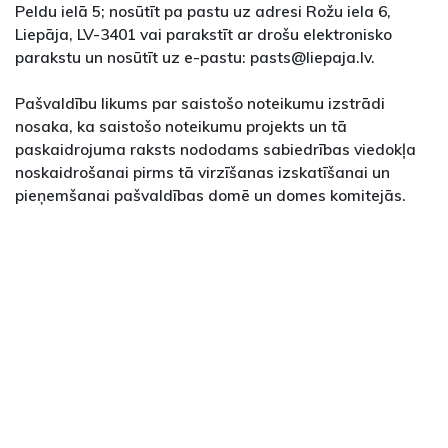
Peldu ielā 5; nosūtīt pa pastu uz adresi Rožu iela 6,
Liepāja, LV-3401 vai parakstīt ar drošu elektronisko
parakstu un nosūtīt uz e-pastu: pasts@liepaja.lv.
Pašvaldību likums par saistošo noteikumu izstrādi
nosaka, ka saistošo noteikumu projekts un tā
paskaidrojuma raksts nododams sabiedrības viedokļa
noskaidrošanai pirms tā virzīšanas izskatīšanai un
pieņemšanai pašvaldības domē un domes komitejās.