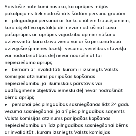
Saistošie noteikumi nosaka, ka aprūpes mājās
pakalpojums tiek nodrošināts šādām personu grupām:
• pilngadīgai personai ar funkcionāliem traucējumiem,
kura objektīvu apstākļu dēļ nevar nodrošināt savu
pašaprūpes un aprūpes vajadzību apmierināšanu
dzīvesvietā, kura dzīvo viena vai ar šo personu kopā
dzīvojošie ģimenes locekļi vecuma, veselības stāvokļa
vai nodarbinātības dēļ nevar nodrošināt tai
nepieciešamo aprūpi;
• bērnam ar invaliditāti, kuram ir izsniegts Valsts
komisijas atzinums par īpašas kopšanas
nepieciešamību, ja likumiskais pārstāvis vai
audžuģimene objektīvu iemeslu dēļ nevar nodrošināt
bērna aprūpi;
• personai pēc pilngadības sasniegšanas līdz 24 gadu
vecuma sasniegšanai, ja arī pēc pilngadības saņemts
Valsts komisijas atzinums par īpašas kopšanas
nepieciešamību un līdz pilngadības sasniegšanai bērns
ar invaliditāti, kuram izsniegts Valsts komisijas