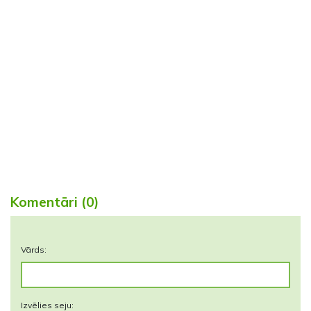
Komentāri (0)
Vārds:
Izvēlies seju: