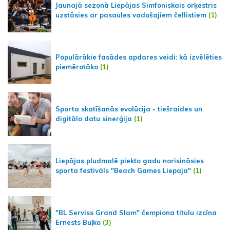
Jaunajā sezonā Liepājas Simfoniskais orķestris
uzstāsies ar pasaules vadošajiem čellistiem
(1)
Populārākie fasādes apdares veidi: kā izvēlēties
piemērotāko
(1)
Sporta skatīšanās evolūcija - tiešraides un
digitālo datu sinerģija
(1)
Liepājas pludmalē piekto gadu norisināsies
sporta festivāls "Beach Games Liepaja"
(1)
"BL Serviss Grand Slam" čempiona titulu izcīna
Ernests Buļko
(3)