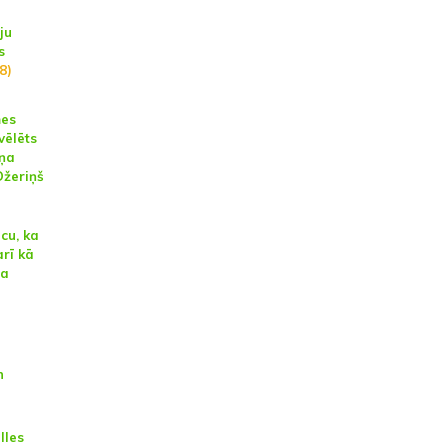
ju
s
(8)
mes
vēlēts
iņa
Džeriņš
cu, ka
rī kā
ja
n
lles