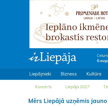
Ceturt
6.aug
Liepājnieki
Bizness
Kultūra
Koncerts
Liepāja 2027
Te
Mērs Liepājā uzņēmis jauno