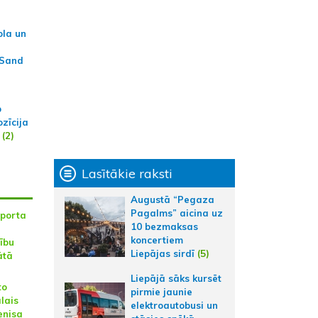
ola un
 Sand
p
zīcija
(2)
Lasītākie raksti
Augustā “Pegaza
Pagalms” aicina uz
sporta
10 bezmaksas
koncertiem
ību
Liepājas sirdī
(5)
ātā
Liepājā sāks kursēt
to
pirmie jaunie
lais
elektroautobusi un
enisa