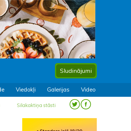
Sludinājumi
de
Viedokļi
Galerijas
Video
a
Silakaktiņa stāsti