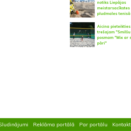
notiks Liepājas
meistarsacīkstes
pludmales tenisā
Aicina pieteikties
trešajam "Smilš
posmam "Mix ar 
pāri"
Sludinājumi
Reklāma portālā
Par portālu
Kontakt