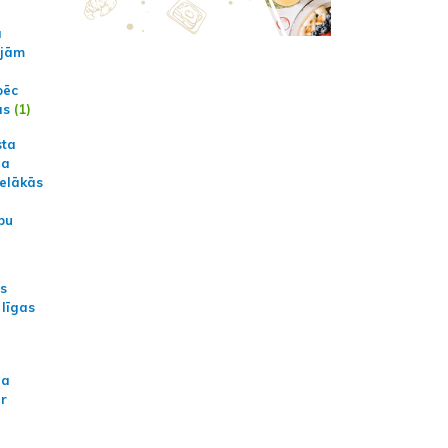
a
ajām
pēc
ās
(1)
sta
na
ielākās
bu
as
 līgas
na
ar