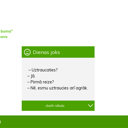
u buma"
savu
Dienas joks
– Uztraucaties?
– Jā.
– Pirmā reize?
– Nē, esmu uztraucies arī agrāk.
skatīt nākošo
i