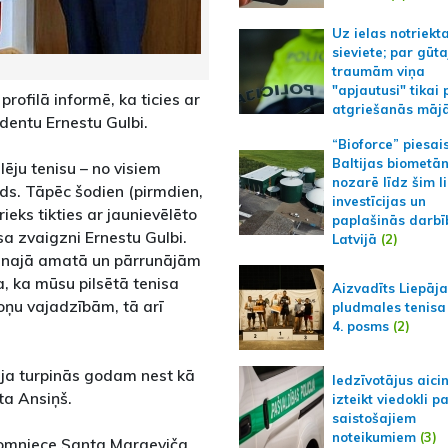
Uz ielas notriekt
sieviete; par gūt
traumām viņa
"apjautusi" tikai 
profilā informē, ka ticies ar
atgriešanās māj
identu Ernestu Gulbi.
“Bioforce” piesai
Baltijas biometā
lēju tenisu – no visiem
nozarē līdz šim l
ds. Tāpēc šodien (pirmdien,
investīcijas un
prieks tikties ar jaunievēlēto
paplašinās darbī
sa zvaigzni Ernestu Gulbi.
Latvijā
(2)
jaunajā amatā un pārrunājām
a, ka mūsu pilsētā tenisa
Aizvadīts Liepāj
soņu vajadzībām, tā arī
pludmales tenisa
4. posms
(2)
āja turpinās godam nest kā
Iedzīvotājus aici
sta Ansiņš.
izteikt viedokli p
saistošajiem
noteikumiem
(3)
omniece Santa Margeviča,