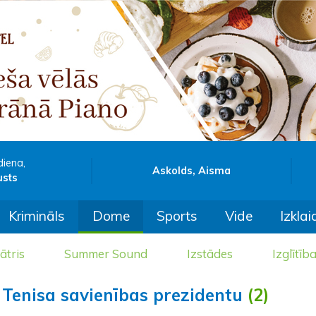
diena,
Askolds, Aisma
usts
Krimināls
Dome
Sports
Vide
Izklai
ātris
Summer Sound
Izstādes
Izglītīb
 Tenisa savienības prezidentu
(2)