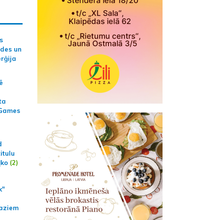
s
ides un
erģija
ē
ta
 Games
d
itulu
ļko
(2)
k"
aziem