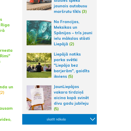
stāsies spēkā
jaunais autobusu
maršrutu tīkls
(3)
es
No Francijas,
 Riga
Meksikas un
īrā
Spānijas – trīs jauni
ielu mākslas stāsti
Liepājā
(2)
rnesta
Liepājā notiks
"Rimi"
parka svētki
a
"Liepāja bez
barjerām", gaidīts
ikviens
(5)
JaunLiepājas
onda un
vakara tirdziņš
(2)
aicina kopā svinēt
divu gadu jubileju
 kausam
(5)
video,
skatīt nākošo