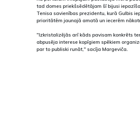
tad domes priekšsēdētājam šī bijusi iepazīša
Tenisa savienības prezidentu, kurā Gulbis ie
prioritātēm jaunajā amatā un iecerēm nākotn
"Izkristalizējās arī kāds pavisam konkrēts t
abpusēja interese kopīgiem spēkiem organizēt
par to publiski runāt," sacīja Margeviča.