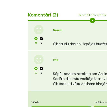
Komentāri (2)
aizvērt komentārus
Nauda
0
0
Cik naudu dos no Liepājas budže
Inta
1
0
Kāpēc neviens neraksta par Ansiņa
Sociālo dienestu vadītāja Krasovs
Cik tad to cilvēku Ansinam birojā 
Vārds:
Izvēlies s