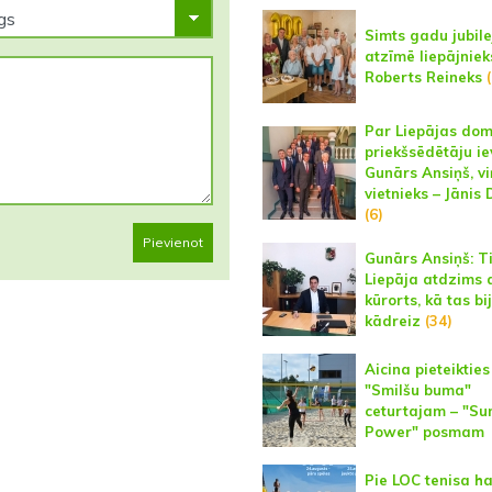
Simts gadu jubile
atzīmē liepājniek
Roberts Reineks
Par Liepājas do
priekšsēdētāju ie
Gunārs Ansiņš, v
vietnieks – Jānis 
(6)
Pievienot
Gunārs Ansiņš: Ti
Liepāja atdzims a
kūrorts, kā tas bi
kādreiz
(34)
Aicina pieteikties
"Smilšu buma"
ceturtajam – "Su
Power" posmam
Pie LOC tenisa ha