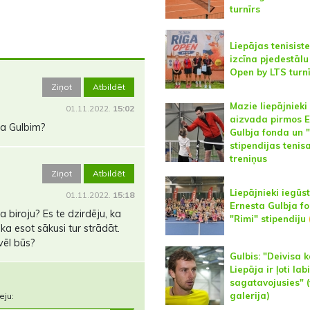
turnīrs
Liepājas tenisist
izcīna pjedestālu
Open by LTS turn
Ziņot
Atbildēt
Mazie liepājnieki
01.11.2022.
15:02
aizvada pirmos E
ta Gulbim?
Gulbja fonda un 
stipendijas tenis
treniņus
Ziņot
Atbildēt
Liepājnieki iegūst
01.11.2022.
15:18
Ernesta Gulbja f
 biroju? Es te dzirdēju, ka
"Rimi" stipendiju
ka esot sākusi tur strādāt.
vēl būs?
Gulbis: "Deivisa
Liepāja ir ļoti labi
sagatavojusies" (
galerija)
eju: