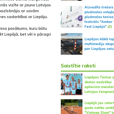
nās vizīte ar jauno Latvijas
Aizvadīts trešais
pazīstinājis ar savām
pludmales volejb
es sadarbībai ar Liepāju.
pludmales tenisa
festivāls "Amber
Fest Liepāja"
(2)
enisa pasākums, kuru būtu
 Liepājā, bet vēl ir pāragri
Liepājas bākā to
multimediju ekspo
par Liepājas ostu
Saistītie raksti
Liepājas Tenisa 
skolas audzēkņi
apliecina meistar
Latvijas čempion
Liepājā jau cetur
gadu notiks unikā
"Vintage Slam" t