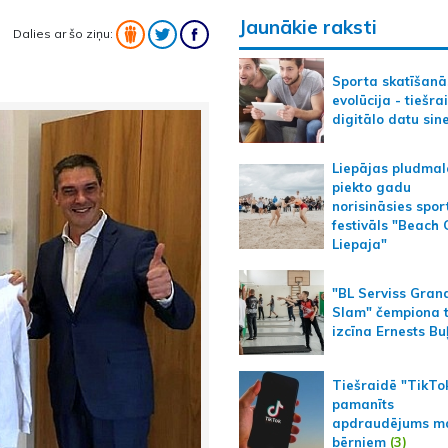
Jaunākie raksti
Dalies ar šo ziņu:
Sporta skatīšanā
evolūcija - tiešra
digitālo datu sin
Liepājas pludmal
piekto gadu
norisināsies spor
festivāls "Beach
Liepaja"
"BL Serviss Gran
Slam" čempiona t
izcīna Ernests Bu
Tiešraidē "TikTo
pamanīts
apdraudējums m
bērniem
(3)