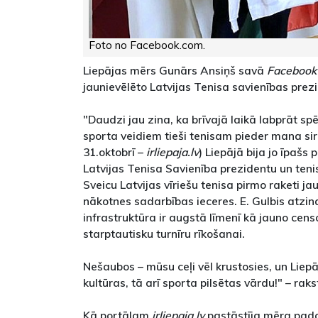
Foto no Facebook.com.
Liepājas mērs Gunārs Ansiņš savā
Facebook
jaunievēlēto Latvijas Tenisa savienības prez
"Daudzi jau zina, ka brīvajā laikā labprāt spē
sporta veidiem tieši tenisam pieder mana sir
31.oktobrī –
irliepaja.lv
) Liepājā bija jo īpašs 
Latvijas Tenisa Savienība prezidentu un teni
Sveicu Latvijas vīriešu tenisa pirmo raketi 
nākotnes sadarbības ieceres. E. Gulbis atzin
infrastruktūra ir augstā līmenī kā jauno cen
starptautisku turnīru rīkošanai.
Nešaubos – mūsu ceļi vēl krustosies, un Liep
kultūras, tā arī sporta pilsētas vārdu!" – rak
Kā portālam
irliepaja.lv
pastāstīja mēra pad