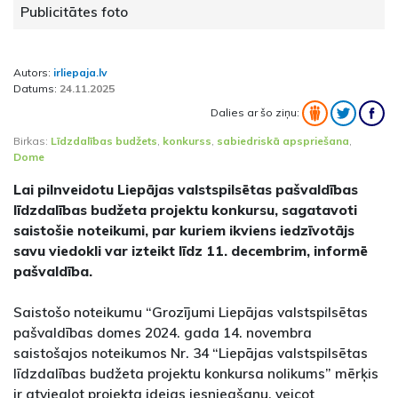
Publicitātes foto
Autors:
irliepaja.lv
Datums:
24.11.2025
Dalies ar šo ziņu:
Birkas:
Līdzdalības budžets
,
konkurss
,
sabiedriskā apspriešana
,
Dome
Lai pilnveidotu Liepājas valstspilsētas pašvaldības
līdzdalības budžeta projektu konkursu, sagatavoti
saistošie noteikumi, par kuriem ikviens iedzīvotājs
savu viedokli var izteikt līdz 11. decembrim, informē
pašvaldība.
Saistošo noteikumu “Grozījumi Liepājas valstspilsētas
pašvaldības domes 2024. gada 14. novembra
saistošajos noteikumos Nr. 34 “Liepājas valstspilsētas
līdzdalības budžeta projektu konkursa nolikums” mērķis
ir atvieglot projekta idejas iesniegšanu, veicot