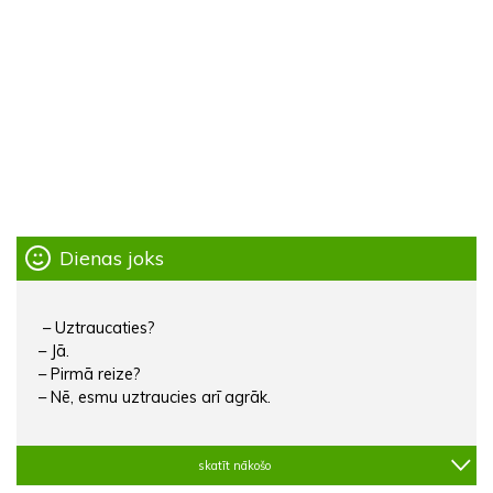
Dienas joks
– Uztraucaties?
– Jā.
– Pirmā reize?
– Nē, esmu uztraucies arī agrāk.
skatīt nākošo