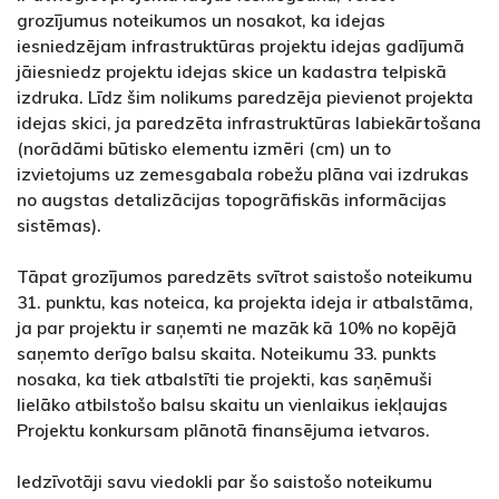
grozījumus noteikumos un nosakot, ka idejas
iesniedzējam infrastruktūras projektu idejas gadījumā
jāiesniedz projektu idejas skice un kadastra telpiskā
izdruka. Līdz šim nolikums paredzēja pievienot projekta
idejas skici, ja paredzēta infrastruktūras labiekārtošana
(norādāmi būtisko elementu izmēri (cm) un to
izvietojums uz zemesgabala robežu plāna vai izdrukas
no augstas detalizācijas topogrāfiskās informācijas
sistēmas).
Tāpat grozījumos paredzēts svītrot saistošo noteikumu
31. punktu, kas noteica, ka projekta ideja ir atbalstāma,
ja par projektu ir saņemti ne mazāk kā 10% no kopējā
saņemto derīgo balsu skaita. Noteikumu 33. punkts
nosaka, ka tiek atbalstīti tie projekti, kas saņēmuši
lielāko atbilstošo balsu skaitu un vienlaikus iekļaujas
Projektu konkursam plānotā finansējuma ietvaros.
Iedzīvotāji savu viedokli par šo saistošo noteikumu