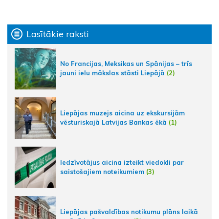
Lasītākie raksti
No Francijas, Meksikas un Spānijas – trīs
jauni ielu mākslas stāsti Liepājā
(2)
Liepājas muzejs aicina uz ekskursijām
vēsturiskajā Latvijas Bankas ēkā
(1)
Iedzīvotājus aicina izteikt viedokli par
saistošajiem noteikumiem
(3)
Liepājas pašvaldības notikumu plāns laikā