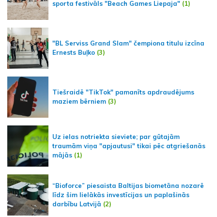
sporta festivāls "Beach Games Liepaja"
(1)
"BL Serviss Grand Slam" čempiona titulu izcīna
Ernests Buļko
(3)
Tiešraidē "TikTok" pamanīts apdraudējums
maziem bērniem
(3)
Uz ielas notriekta sieviete; par gūtajām
traumām viņa "apjautusi" tikai pēc atgriešanās
mājās
(1)
“Bioforce” piesaista Baltijas biometāna nozarē
līdz šim lielākās investīcijas un paplašinās
darbību Latvijā
(2)