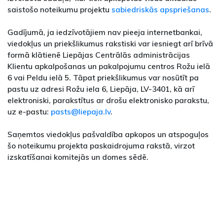
saistošo noteikumu projektu
sabiedriskās apspriešanas
.
Gadījumā, ja iedzīvotājiem nav pieeja internetbankai,
viedokļus un priekšlikumus rakstiski var iesniegt arī brīvā
formā klātienē Liepājas Centrālās administrācijas
Klientu apkalpošanas un pakalpojumu centros Rožu ielā
6 vai Peldu ielā 5. Tāpat priekšlikumus var nosūtīt pa
pastu uz adresi Rožu iela 6, Liepāja, LV-3401, kā arī
elektroniski, parakstītus ar drošu elektronisko parakstu,
uz e-pastu:
pasts@liepaja.lv
.
Saņemtos viedokļus pašvaldība apkopos un atspoguļos
šo noteikumu projekta paskaidrojuma rakstā, virzot
izskatīšanai komitejās un domes sēdē.