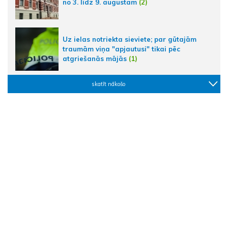
no 3. līdz 9. augustam
(2)
Uz ielas notriekta sieviete; par gūtajām
traumām viņa "apjautusi" tikai pēc
atgriešanās mājās
(1)
skatīt nākošo