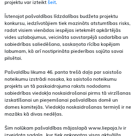
projektu var izteikt
šeit
.
Īstenojot pašvaldības līdzdalības budžeta projektu
konkursu, iedzīvotājiem tiek mazināts atstumtības risks,
radot visiem vienādas iespējas ietekmēt apkārtējās
vides uzlabojumus, veicināta savstarpējā sadarbība un
sabiedrības saliedēšana, saskaņota rīcība kopējam
labumam, kā arī nostiprināta piederības sajūta savai
pilsētai.
Pašvaldību likuma 46. panta trešā daļa par saistošo
noteikumu izstrādi nosaka, ka saistošo noteikumu
projekts un tā paskaidrojuma raksts nododams
sabiedrības viedokļa noskaidrošanai pirms tā virzīšanas
izskatīšanai un pieņemšanai pašvaldības domē un
domes komitejās. Viedokļa noskaidrošanas termiņš ir ne
mazāks kā divas nedēļas.
Šim nolūkam pašvaldības mājaslapā www.liepaja.lv ir
izveidota sadaļa, kur tiek apkopotas visas aktuālās