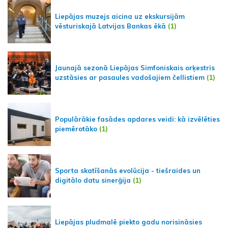
Liepājas muzejs aicina uz ekskursijām
vēsturiskajā Latvijas Bankas ēkā
(1)
Jaunajā sezonā Liepājas Simfoniskais orķestris
uzstāsies ar pasaules vadošajiem čellistiem
(1)
Populārākie fasādes apdares veidi: kā izvēlēties
piemērotāko
(1)
Sporta skatīšanās evolūcija - tiešraides un
digitālo datu sinerģija
(1)
Liepājas pludmalē piekto gadu norisināsies