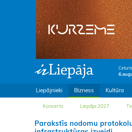
Ceturt
6.aug
Liepājnieki
Bizness
Kultūra
Koncerts
Liepāja 2027
Te
Parakstīs nodomu protokolu
infrastruktūras izveidi