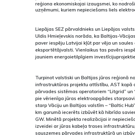
reģiona ekonomiskajai izaugsmei, ko nodro
uzņēmumi, kuriem nepieciešams liels elektroe
Liepājas SEZ pārvaldnieks un Liepājas valst
Uldis Hmieļevskis norāda, ka Baltijas-Vācij
paver iespēju Latvijai kļūt par vēja un saules
eksportētājvalsti. Vienlaikus tas pavērs iespē
jauniem energoietilpīgiem investīcijuprojekti
Turpinot valstiski un Baltijas jūras reģionā 
infrastruktūras projektu attīstību, AST kopā 
pārvades sistēmas operatoriem “Litgrid” un 
pie vērienīga jūras elektroapgādes starpsav
starp Vāciju un Baltijas valstīm – “Baltic Hu
km garumā iecerēts izbūvēt kā hibrīda savie
GW. Minētā projekta realizācijai ir nepiecie
izveidei ar jūras kabeļa trases infrastruktūru
sauszemes pārvades infrastruktūrā un izbū