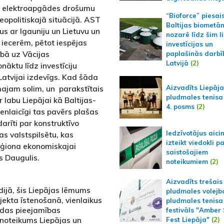
bo elektroapgādes drošumu
“Bioforce” piesai
 ģeopolitiskajā situācijā. AST
Baltijas biometā
us ar Igauniju un Lietuvu un
nozarē līdz šim l
 iecerēm, pētot iespējas
investīcijas un
ībā uz Vācijas
paplašinās darbī
Latvijā
(2)
āktu līdz investīciju
Latvijai izdevīgs. Kad šāda
ajam solim, un parakstītais
Aizvadīts Liepāj
pludmales tenisa
labu Liepājai kā Baltijas-
4. posms
(2)
nlaicīgi tas pavērs plašas
arīti par konstruktīvo
Iedzīvotājus aici
s valstspilsētu, kas
izteikt viedokli p
eģiona ekonomiskajai
saistošajiem
s Daugulis.
noteikumiem
(2)
Aizvadīts trešais
adijā, šis Liepājas lēmums
pludmales volejb
jekta īstenošanā, vienlaikus
pludmales tenisa
audas pieejamības
festivāls "Amber
kšnoteikums Liepājas un
Fest Liepāja"
(2)