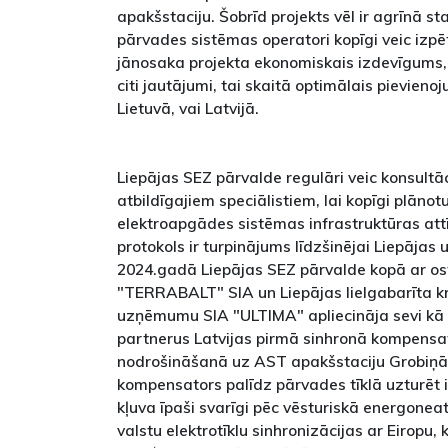
apakšstaciju. Šobrīd projekts vēl ir agrīnā sta
pārvades sistēmas operatori kopīgi veic izpēt
jānosaka projekta ekonomiskais izdevīgums,
citi jautājumi, tai skaitā optimālais pievieno
Lietuvā, vai Latvijā.
Liepājas SEZ pārvalde regulāri veic konsultā
atbildīgajiem speciālistiem, lai kopīgi plānot
elektroapgādes sistēmas infrastruktūras att
protokols ir turpinājums līdzšinējai Liepāja
2024.gadā Liepājas SEZ pārvalde kopā ar o
"TERRABALT" SIA un Liepājas lielgabarīta 
uzņēmumu SIA "ULTIMA" apliecināja sevi kā
partnerus Latvijas pirmā sinhronā kompens
nodrošināšanā uz AST apakšstaciju Grobiņā
kompensators palīdz pārvades tīklā uzturēt in
kļuva īpaši svarīgi pēc vēsturiskā energonea
valstu elektrotīklu sinhronizācijas ar Eiropu,