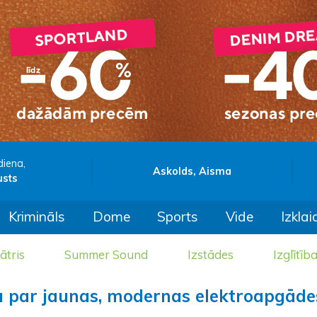
diena,
Askolds, Aisma
usts
Krimināls
Dome
Sports
Vide
Izklai
ātris
Summer Sound
Izstādes
Izglītīb
 par jaunas, modernas elektroapgāde