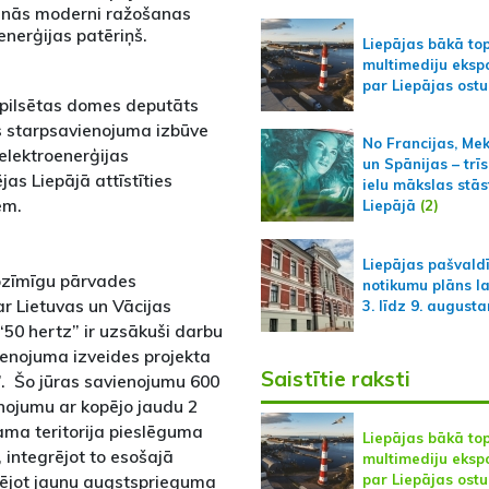
šinās moderni ražošanas
nerģijas patēriņš.
Liepājas bākā to
multimediju ekspo
par Liepājas ostu
spilsētas domes deputāts
as starpsavienojuma izbūve
No Francijas, Me
 elektroenerģijas
un Spānijas – trīs
jas Liepājā attīstīties
ielu mākslas stās
em.
Liepājā
(2)
Liepājas pašvald
nozīmīgu pārvades
notikumu plāns l
ar Lietuvas un Vācijas
3. līdz 9. august
“50 hertz” ir uzsākuši darbu
ienojuma izveides projekta
Saistītie raksti
b”. Šo jūras savienojumu 600
nojumu ar kopējo jaudu 2
šama teritorija pieslēguma
Liepājas bākā to
, integrējot to esošajā
multimediju ekspo
vējot jaunu augstsprieguma
par Liepājas ostu