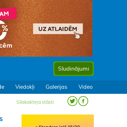
Sludinājumi
de
Viedokļi
Galerijas
Video
a
Silakaktiņa stāsti
s