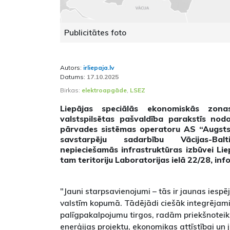
Publicitātes foto
Autors:
irliepaja.lv
Datums:
17.10.2025
Birkas:
elektroapgāde
,
LSEZ
Liepājas speciālās ekonomiskās zon
valstspilsētas pašvaldība parakstīs nod
pārvades sistēmas operatoru AS “Augsts
savstarpēju sadarbību Vācijas-Balt
nepieciešamās infrastruktūras izbūvei Lie
tam teritoriju Laboratorijas ielā 22/28, in
"Jauni starpsavienojumi – tās ir jaunas iespēj
valstīm kopumā. Tādējādi ciešāk integrējami
palīgpakalpojumu tirgos, radām priekšnotei
enerģijas projektu, ekonomikas attīstībai u