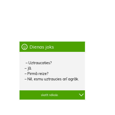
Dienas joks
– Uztraucaties?
– Jā.
– Pirmā reize?
– Nē, esmu uztraucies arī agrāk.
skatīt nākošo