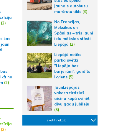
stāsies spēkā
jaunais autobusu
maršrutu tīkls
(3)
p
zīcija
No Francijas,
(2)
Meksikas un
Spānijas – trīs jauni
ielu mākslas stāsti
ksikas
Liepājā
(2)
 jauni
ti
Liepājā notiks
parka svētki
"Liepāja bez
ības
barjerām", gaidīts
aikā no
ikviens
(5)
am
(2)
JaunLiepājas
vakara tirdziņš
aicina kopā svinēt
divu gadu jubileju
(5)
p
skatīt nākošo
zīcija
(2)