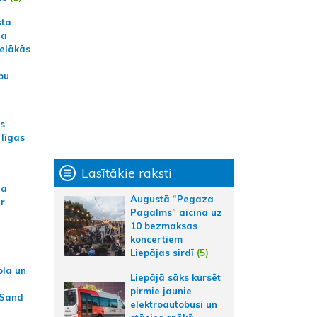
sta
na
ielākās
bu
as
 līgas
Lasītākie raksti
na
Augustā “Pegaza
ar
Pagalms” aicina uz
10 bezmaksas
koncertiem
Liepājas sirdī
(5)
ola un
Liepājā sāks kursēt
pirmie jaunie
 Sand
elektroautobusi un