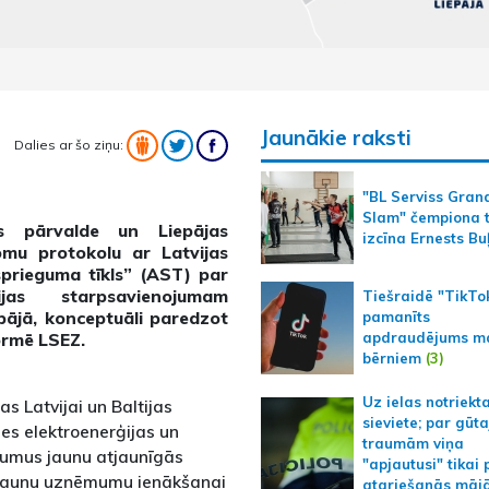
Jaunākie raksti
Dalies ar šo ziņu:
"BL Serviss Gran
Slam" čempiona t
as pārvalde un Liepājas
izcīna Ernests Bu
omu protokolu ar Latvijas
prieguma tīkls” (AST) par
ijas starpsavienojumam
Tiešraidē "TikTo
pājā, konceptuāli paredzot
pamanīts
formē LSEZ.
apdraudējums m
bērniem
(3)
Uz ielas notriekt
as Latvijai un Baltijas
sieviete; par gūt
es elektroenerģijas un
traumām viņa
kumus jaunu atjaunīgās
"apjautusi" tikai 
n jaunu uzņēmumu ienākšanai
atgriešanās māj