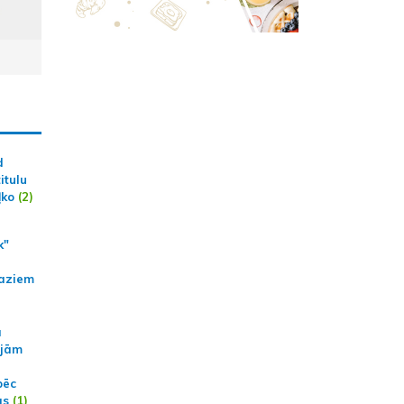
d
itulu
ļko
(2)
k"
aziem
a
ajām
pēc
ās
(1)