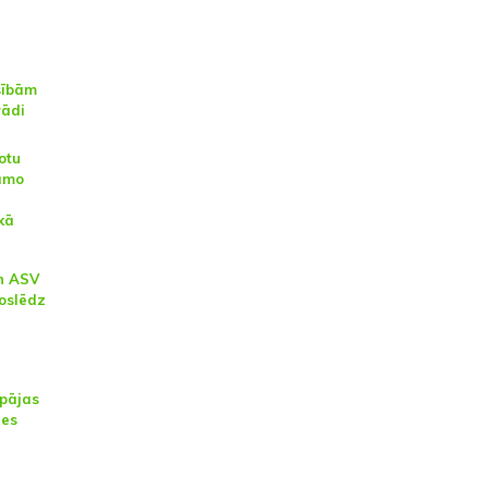
sībām
rādi
otu
tamo
kā
n ASV
oslēdz
epājas
nes