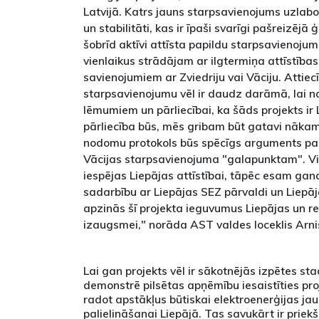
Latvijā. Katrs jauns starpsavienojums uzla
un stabilitāti, kas ir īpaši svarīgi pašreizējā
šobrīd aktīvi attīsta papildu starpsavienojum
vienlaikus strādājam ar ilgtermiņa attīstības
savienojumiem ar Zviedriju vai Vāciju. Attiec
starpsavienojumu vēl ir daudz darāmā, lai non
lēmumiem un pārliecībai, ka šāds projekts ir 
pārliecība būs, mēs gribam būt gatavi nākam
nodomu protokols būs spēcīgs arguments par 
Vācijas starpsavienojuma "galapunktam". Vie
iespējas Liepājas attīstībai, tāpēc esam gand
sadarbību ar Liepājas SEZ pārvaldi un Liepāja
apzinās šī projekta ieguvumus Liepājas un r
izaugsmei," norāda AST valdes loceklis Arni
Lai gan projekts vēl ir sākotnējās izpētes st
demonstrē pilsētas apņēmību iesaistīties pro
radot apstākļus būtiskai elektroenerģijas j
palielināšanai Liepājā. Tas savukārt ir prie