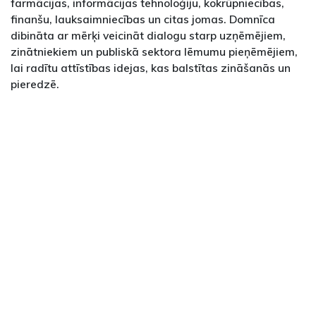
farmācijas, informācijas tehnoloģiju, kokrūpniecības,
finanšu, lauksaimniecības un citas jomas. Domnīca
dibināta ar mērķi veicināt dialogu starp uzņēmējiem,
zinātniekiem un publiskā sektora lēmumu pieņēmējiem,
lai radītu attīstības idejas, kas balstītas zināšanās un
pieredzē.