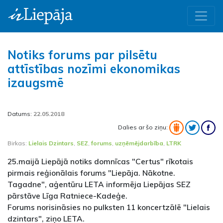
Notiks forums par pilsētu
attīstības nozīmi ekonomikas
izaugsmē
Datums:
22.05.2018
Dalies ar šo ziņu:
Birkas:
Lielais Dzintars
,
SEZ
,
forums
,
uzņēmējdarbība
,
LTRK
25.maijā Liepājā notiks domnīcas "Certus" rīkotais
pirmais reģionālais forums "Liepāja. Nākotne.
Tagadne", aģentūru LETA informēja Liepājas SEZ
pārstāve Līga Ratniece-Kadeģe.
Forums norisināsies no pulksten 11 koncertzālē "Lielais
dzintars", ziņo LETA.