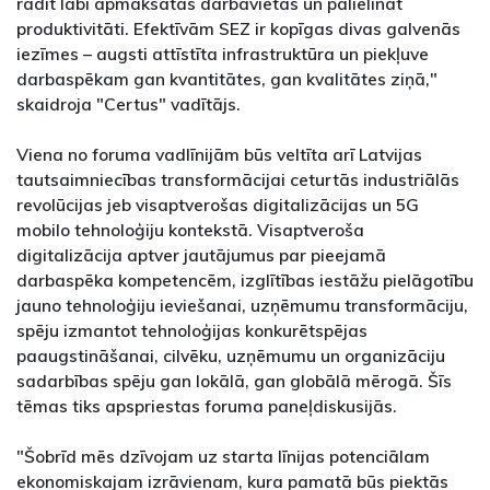
radīt labi apmaksātas darbavietas un palielināt
produktivitāti. Efektīvām SEZ ir kopīgas divas galvenās
iezīmes – augsti attīstīta infrastruktūra un piekļuve
darbaspēkam gan kvantitātes, gan kvalitātes ziņā,"
skaidroja "Certus" vadītājs.
Viena no foruma vadlīnijām būs veltīta arī Latvijas
tautsaimniecības transformācijai ceturtās industriālās
revolūcijas jeb visaptverošas digitalizācijas un 5G
mobilo tehnoloģiju kontekstā. Visaptveroša
digitalizācija aptver jautājumus par pieejamā
darbaspēka kompetencēm, izglītības iestāžu pielāgotību
jauno tehnoloģiju ieviešanai, uzņēmumu transformāciju,
spēju izmantot tehnoloģijas konkurētspējas
paaugstināšanai, cilvēku, uzņēmumu un organizāciju
sadarbības spēju gan lokālā, gan globālā mērogā. Šīs
tēmas tiks apspriestas foruma paneļdiskusijās.
"Šobrīd mēs dzīvojam uz starta līnijas potenciālam
ekonomiskajam izrāvienam, kura pamatā būs piektās