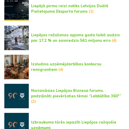
Liepājā pirmo reizi notiks Latvijas Duālā
Pielietojuma Eksporta forums
(1)
Liepājas ražošanas apjoms gada laikā audzis
par 17,2 % un sasniedzis 561 miljonu eiro
(4)
Izsludina uzņēmējdarbības konkursu
remigrantiem
(4)
Norisināsies Liepājas Biznesa forums,
padziļināti pievēršoties tēmai “Labbūtība 360°”
(2)
Izbraukuma tūrēs iepazīti Liepājas ražojošie
uzņēmumi