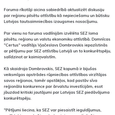
Foruma rīkotāji aicina sabiedrībā aktualizēt diskusiju
par reģionu pilsētu attīstību kā nepieciešamu un būtisku
Latvijas tautsaimniecības izaugsmes nosacījumu.
Par vienu no foruma vadlīnijām izvēlēta SEZ loma
pilsētu, reģionu un valstu ekonomiku attīstībā. Domnīcas
"Certus" vadītājs Vjačeslavs Dombrovskis iepazīstinās
ar pētījumu par SEZ attīstību Latvijā un to konkurētspēju,
salīdzinot ar kaimiņvalstīm.
Kā skaidroja Dombrovskis, SEZ kopumā ir bijušas
veiksmīgas apstrādes rūpniecības attīstības virzītājas
savos reģionos, tomēr apstākļos, kad pastāv sīva
reģionāla konkurence par ārvalstu investīcijām, esot
jāuzdod kritiski jautājumi par Latvijas SEZ piedāvājuma
konkurētspēju.
"Pētījumi liecina, ka SEZ var piesaistīt ieguldījumus,