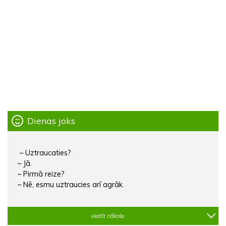
Dienas joks
– Uztraucaties?
– Jā.
– Pirmā reize?
– Nē, esmu uztraucies arī agrāk.
skatīt nākošo