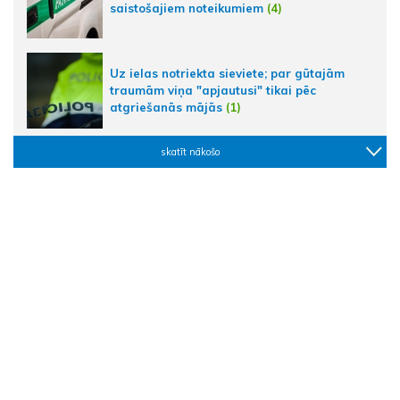
saistošajiem noteikumiem
(4)
Uz ielas notriekta sieviete; par gūtajām
traumām viņa "apjautusi" tikai pēc
atgriešanās mājās
(1)
skatīt nākošo