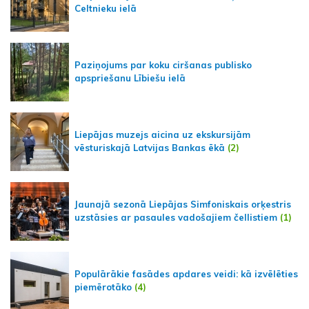
Celtnieku ielā
Paziņojums par koku ciršanas publisko
apspriešanu Lībiešu ielā
Liepājas muzejs aicina uz ekskursijām
vēsturiskajā Latvijas Bankas ēkā
(2)
Jaunajā sezonā Liepājas Simfoniskais orķestris
uzstāsies ar pasaules vadošajiem čellistiem
(1)
Populārākie fasādes apdares veidi: kā izvēlēties
piemērotāko
(4)