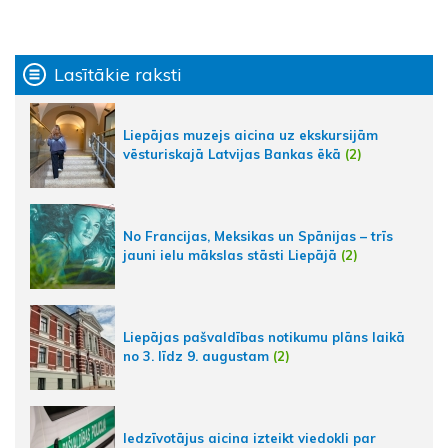
Lasītākie raksti
Liepājas muzejs aicina uz ekskursijām
vēsturiskajā Latvijas Bankas ēkā
(2)
No Francijas, Meksikas un Spānijas – trīs
jauni ielu mākslas stāsti Liepājā
(2)
Liepājas pašvaldības notikumu plāns laikā
no 3. līdz 9. augustam
(2)
Iedzīvotājus aicina izteikt viedokli par