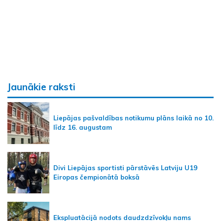
Jaunākie raksti
Liepājas pašvaldības notikumu plāns laikā no 10.
līdz 16. augustam
Divi Liepājas sportisti pārstāvēs Latviju U19
Eiropas čempionātā boksā
Ekspluatācijā nodots daudzdzīvokļu nams