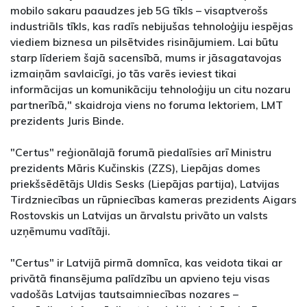
mobilo sakaru paaudzes jeb 5G tīkls – visaptverošs
industriāls tīkls, kas radīs nebijušas tehnoloģiju iespējas
viediem biznesa un pilsētvides risinājumiem. Lai būtu
starp līderiem šajā sacensībā, mums ir jāsagatavojas
izmaiņām savlaicīgi, jo tās varēs ieviest tikai
informācijas un komunikāciju tehnoloģiju un citu nozaru
partnerībā," skaidroja viens no foruma lektoriem, LMT
prezidents Juris Binde.
"Certus" reģionālajā forumā piedalīsies arī Ministru
prezidents Māris Kučinskis (ZZS), Liepājas domes
priekšsēdētājs Uldis Sesks (Liepājas partija), Latvijas
Tirdzniecības un rūpniecības kameras prezidents Aigars
Rostovskis un Latvijas un ārvalstu privāto un valsts
uzņēmumu vadītāji.
"Certus" ir Latvijā pirmā domnīca, kas veidota tikai ar
privātā finansējuma palīdzību un apvieno teju visas
vadošās Latvijas tautsaimniecības nozares –