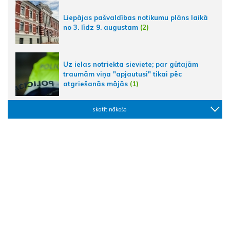
Liepājas pašvaldības notikumu plāns laikā
no 3. līdz 9. augustam
(2)
Uz ielas notriekta sieviete; par gūtajām
traumām viņa "apjautusi" tikai pēc
atgriešanās mājās
(1)
skatīt nākošo