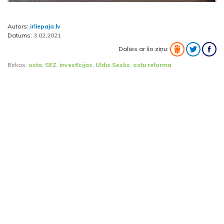
Autors:
irliepaja.lv
Datums:
3.02.2021
Dalies ar šo ziņu:
Birkas:
osta
,
SEZ
,
investīcijas
,
Uldis Sesks
,
ostu reforma