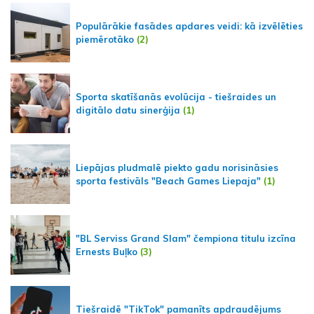
Populārākie fasādes apdares veidi: kā izvēlēties
piemērotāko
(2)
Sporta skatīšanās evolūcija - tiešraides un
digitālo datu sinerģija
(1)
Liepājas pludmalē piekto gadu norisināsies
sporta festivāls "Beach Games Liepaja"
(1)
"BL Serviss Grand Slam" čempiona titulu izcīna
Ernests Buļko
(3)
Tiešraidē "TikTok" pamanīts apdraudējums