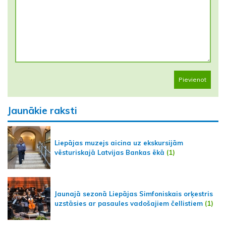
Pievienot
Jaunākie raksti
Liepājas muzejs aicina uz ekskursijām
vēsturiskajā Latvijas Bankas ēkā
(1)
Jaunajā sezonā Liepājas Simfoniskais orķestris
uzstāsies ar pasaules vadošajiem čellistiem
(1)