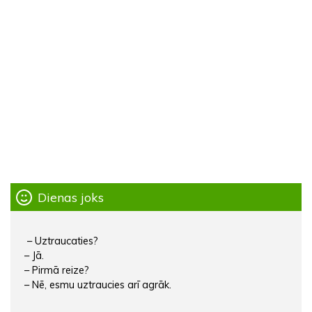
Dienas joks
– Uztraucaties?
– Jā.
– Pirmā reize?
– Nē, esmu uztraucies arī agrāk.