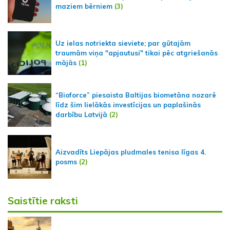
maziem bērniem
(3)
Uz ielas notriekta sieviete; par gūtajām
traumām viņa "apjautusi" tikai pēc atgriešanās
mājās
(1)
“Bioforce” piesaista Baltijas biometāna nozarē
līdz šim lielākās investīcijas un paplašinās
darbību Latvijā
(2)
Aizvadīts Liepājas pludmales tenisa līgas 4.
posms
(2)
Saistītie raksti