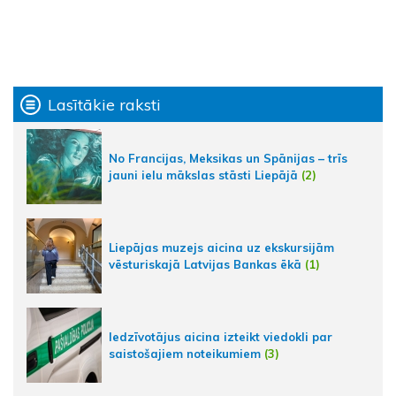
Lasītākie raksti
No Francijas, Meksikas un Spānijas – trīs
jauni ielu mākslas stāsti Liepājā
(2)
Liepājas muzejs aicina uz ekskursijām
vēsturiskajā Latvijas Bankas ēkā
(1)
Iedzīvotājus aicina izteikt viedokli par
saistošajiem noteikumiem
(3)