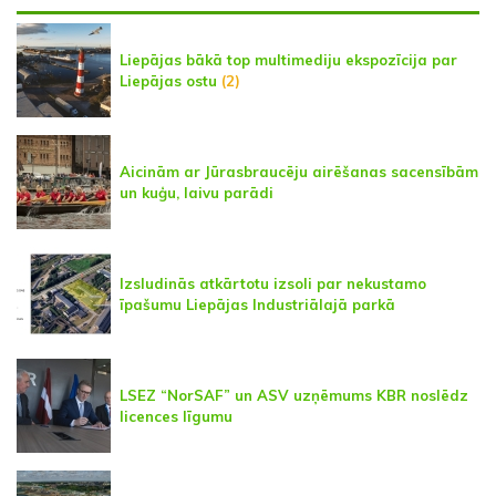
Liepājas bākā top multimediju ekspozīcija par
Liepājas ostu
(2)
Aicinām ar Jūrasbraucēju airēšanas sacensībām
un kuģu, laivu parādi
Izsludinās atkārtotu izsoli par nekustamo
īpašumu Liepājas Industriālajā parkā
LSEZ “NorSAF” un ASV uzņēmums KBR noslēdz
licences līgumu