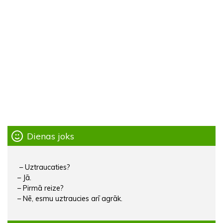
Dienas joks
– Uztraucaties?
– Jā.
– Pirmā reize?
– Nē, esmu uztraucies arī agrāk.