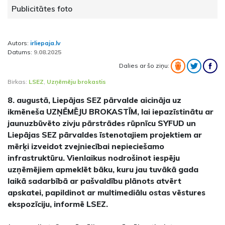
Publicitātes foto
Autors:
irliepaja.lv
Datums:
9.08.2025
Dalies ar šo ziņu:
Birkas:
LSEZ
,
Uzņēmēju brokastis
8. augustā, Liepājas SEZ pārvalde aicināja uz
ikmēneša UZŅĒMĒJU BROKASTĪM, lai iepazīstinātu ar
jaunuzbūvēto zivju pārstrādes rūpnīcu SYFUD un
Liepājas SEZ pārvaldes īstenotajiem projektiem ar
mērķi izveidot zvejniecībai nepieciešamo
infrastruktūru. Vienlaikus nodrošinot iespēju
uzņēmējiem apmeklēt bāku, kuru jau tuvākā gada
laikā sadarbībā ar pašvaldību plānots atvērt
apskatei, papildinot ar multimediālu ostas vēstures
ekspozīciju, informē LSEZ.