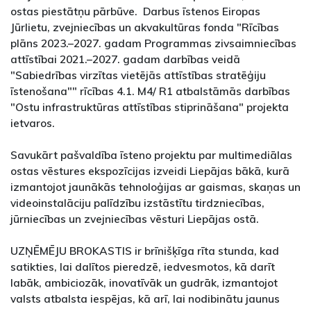
ostas piestātņu pārbūve. Darbus īstenos Eiropas
Jūrlietu, zvejniecības un akvakultūras fonda "Rīcības
plāns 2023.–2027. gadam Programmas zivsaimniecības
attīstībai 2021.–2027. gadam darbības veidā
"Sabiedrības virzītas vietējās attīstības stratēģiju
īstenošana"" rīcības 4.1. M4/ R1 atbalstāmās darbības
"Ostu infrastruktūras attīstības stiprināšana" projekta
ietvaros.
Savukārt pašvaldība īsteno projektu par multimediālas
ostas vēstures ekspozīcijas izveidi Liepājas bākā, kurā
izmantojot jaunākās tehnoloģijas ar gaismas, skaņas un
videoinstalāciju palīdzību izstāstītu tirdzniecības,
jūrniecības un zvejniecības vēsturi Liepājas ostā.
UZŅĒMĒJU BROKASTIS ir brīnišķīga rīta stunda, kad
satikties, lai dalītos pieredzē, iedvesmotos, kā darīt
labāk, ambiciozāk, inovatīvāk un gudrāk, izmantojot
valsts atbalsta iespējas, kā arī, lai nodibinātu jaunus