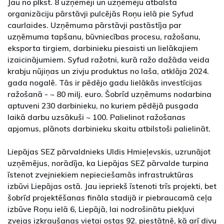
Jau no plkst. 8 uzņēmēji un uzņēmēju atbalsta
organizāciju pārstāvji pulcējās Roņu ielā pie Syfud
caurlaides. Uzņēmuma pārstāvji pastāstīja par
uzņēmuma tapšanu, būvniecības procesu, ražošanu,
eksporta tirgiem, darbinieku piesaisti un lielākajiem
izaicinājumiem. Syfud ražotni, kurā ražo dažāda veida
krabju nūjiņas un zivju produktus no laša, atklāja 2024.
gada nogalē. Tās ir pēdējo gadu lielākās investīcijas
ražošanā - ~ 80 milj. euro. Šobrīd uzņēmums nodarbina
aptuveni 230 darbinieku, no kuriem pēdējā pusgada
laikā darbu uzsākuši ~ 100. Palielinot ražošanas
apjomus, plānots darbinieku skaitu atbilstoši palielināt.
Liepājas SEZ pārvaldnieks Uldis Hmieļevskis, uzrunājot
uzņēmējus, norādīja, ka Liepājas SEZ pārvalde turpina
īstenot zvejniekiem nepieciešamās infrastruktūras
izbūvi Liepājas ostā. Jau iepriekš īstenoti trīs projekti, bet
šobrīd projektēšanas fināla stadijā ir piebraucamā ceļa
izbūve Roņu ielā 6, Liepājā, lai nodrošinātu piekļuvi
zvejas izkraušanas vietai ostas 92. piestātnē, kā arī divu