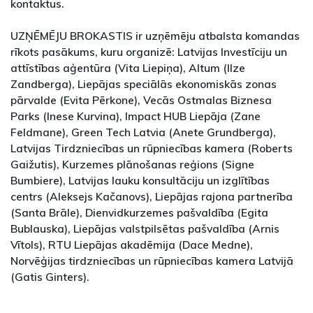
kontaktus.
UZŅĒMĒJU BROKASTIS ir uzņēmēju atbalsta komandas
rīkots pasākums, kuru organizē: Latvijas Investīciju un
attīstības aģentūra (Vita Liepiņa), Altum (Ilze
Zandberga), Liepājas speciālās ekonomiskās zonas
pārvalde (Evita Pērkone), Vecās Ostmalas Biznesa
Parks (Inese Kurvina), Impact HUB Liepāja (Zane
Feldmane), Green Tech Latvia (Anete Grundberga),
Latvijas Tirdzniecības un rūpniecības kamera (Roberts
Gaižutis), Kurzemes plānošanas reģions (Signe
Bumbiere), Latvijas lauku konsultāciju un izglītības
centrs (Aleksejs Kačanovs), Liepājas rajona partnerība
(Santa Brāle), Dienvidkurzemes pašvaldība (Egita
Bublauska), Liepājas valstpilsētas pašvaldība (Arnis
Vītols), RTU Liepājas akadēmija (Dace Medne),
Norvēģijas tirdzniecības un rūpniecības kamera Latvijā
(Gatis Ginters).