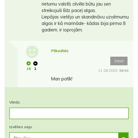
rietumu valstīs cilvēki būtu jau sen
streikojuši līdz paceļ algas.
Liepājas vietējo un skandināvu uzņēmumu
algas ir kā marināde- kādas bija pirma 8
gadiem, ir ioprojām.
Plikadīda
Ziņot
16
1
11.08.2025.
04:41
Man patīk!
Vārds:
Izvēlies seju: