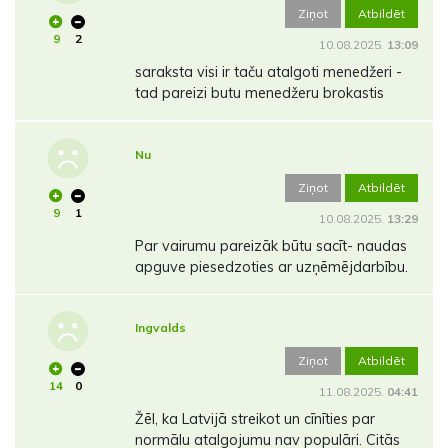
Ziņot
Atbildēt
9
2
10.08.2025.
13:09
saraksta visi ir taču atalgoti menedžeri -
tad pareizi butu menedžeru brokastis
Nu
Ziņot
Atbildēt
9
1
10.08.2025.
13:29
Par vairumu pareizāk būtu sacīt- naudas
apguve piesedzoties ar uzņēmējdarbību.
Ingvalds
Ziņot
Atbildēt
14
0
11.08.2025.
04:41
Žēl, ka Latvijā streikot un cīnīties par
normālu atalgojumu nav populāri. Citās