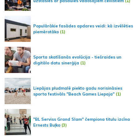
uzstāsies ar pasaules vadošajiem čellistiem
(1)
Populārākie fasādes apdares veidi: kā izvēlēties
piemērotāko
(1)
Sporta skatīšanās evolūcija - tiešraides un
digitālo datu sinerģija
(1)
Liepājas pludmalē piekto gadu norisināsies
sporta festivāls "Beach Games Liepaja"
(1)
"BL Serviss Grand Slam" čempiona titulu izcīna
Ernests Buļko
(3)