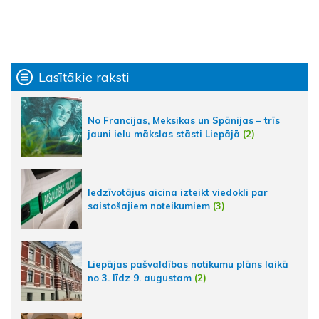
Lasītākie raksti
No Francijas, Meksikas un Spānijas – trīs
jauni ielu mākslas stāsti Liepājā
(2)
Iedzīvotājus aicina izteikt viedokli par
saistošajiem noteikumiem
(3)
Liepājas pašvaldības notikumu plāns laikā
no 3. līdz 9. augustam
(2)