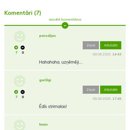
Komentāri (7)
aizvērt komentārus
parodijas
Ziņot
Atbildēt
7
0
09.08.2025.
14:43
Hahahaha, uzņēmēji....
garšīgi
Ziņot
Atbildēt
7
0
09.08.2025.
17:45
Ēdīs strimalas!
hmm