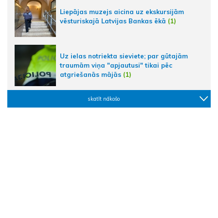
Liepājas muzejs aicina uz ekskursijām
vēsturiskajā Latvijas Bankas ēkā
(1)
Uz ielas notriekta sieviete; par gūtajām
traumām viņa "apjautusi" tikai pēc
atgriešanās mājās
(1)
skatīt nākošo