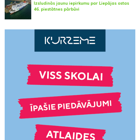
Izsludinās jaunu iepirkumu par Liepājas ostas
46. piestātnes pārbūvi