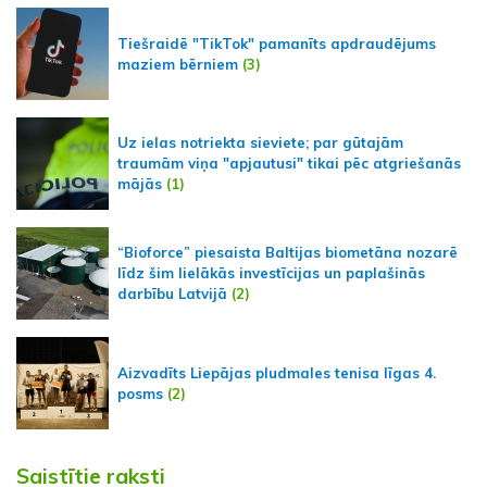
Tiešraidē "TikTok" pamanīts apdraudējums
maziem bērniem
(3)
Uz ielas notriekta sieviete; par gūtajām
traumām viņa "apjautusi" tikai pēc atgriešanās
mājās
(1)
“Bioforce” piesaista Baltijas biometāna nozarē
līdz šim lielākās investīcijas un paplašinās
darbību Latvijā
(2)
Aizvadīts Liepājas pludmales tenisa līgas 4.
posms
(2)
Saistītie raksti