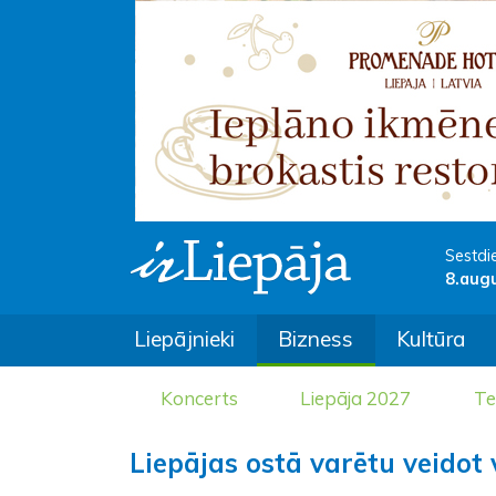
Sestdi
8.aug
Liepājnieki
Bizness
Kultūra
Koncerts
Liepāja 2027
Te
Liepājas ostā varētu veidot 