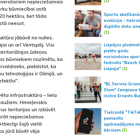
(1)
ģeneratoriem nepieciešamais
arku būvniecībai ostā
Sporta skatīšanā
–20 hektāru, bet tāda
evolūcija - tiešra
ostā neesot.
digitālo datu sin
(1)
uktūra jābūvē no nulles.
jai un arī Ventspilij. Visi
Liepājas pludmal
piekto gadu
 teritoriālajos ūdeņos
norisināsies spor
kas būvniekiem nozīmētu, ka
festivāls "Beach
ārvaldnieks, piebilstot, ka
Liepaja"
(1)
u tehnoloģijas ir Dānijā, un
fektīvi".
"BL Serviss Gran
Slam" čempiona t
vēta infrastruktūra – liela
izcīna Ernests Bu
ļņlaužiem. Hmieļevskis
us teritorijas un izbūvēt
Tiešraidē "TikTo
zkrāt nepieciešamos
pamanīts
ttiecīgi šajā vietā
apdraudējums m
bērniem
(3)
os jūrā būvēt vēja