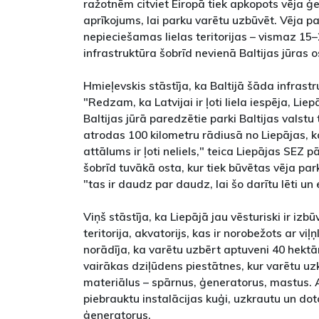
ražotnēm citviet Eiropā tiek apkopots vēja 
aprīkojums, lai parku varētu uzbūvēt. Vēja p
nepieciešamas lielas teritorijas – vismaz 15
infrastruktūra šobrīd nevienā Baltijas jūras 
Hmieļevskis stāstīja, ka Baltijā šāda infrastr
"Redzam, ka Latvijai ir ļoti liela iespēja, Liepā
Baltijas jūrā paredzētie parki Baltijas valstu
atrodas 100 kilometru rādiusā no Liepājas, 
attālums ir ļoti neliels," teica Liepājas SEZ p
šobrīd tuvākā osta, kur tiek būvētas vēja park
"tas ir daudz par daudz, lai šo darītu lēti un e
Viņš stāstīja, ka Liepājā jau vēsturiski ir izbū
teritorija, akvatorijs, kas ir norobežots ar vi
norādīja, ka varētu uzbērt aptuveni 40 hektār
vairākas dziļūdens piestātnes, kur varētu u
materiālus – spārnus, ģeneratorus, mastus. A
piebrauktu instalācijas kuģi, uzkrautu un dot
ģeneratorus.