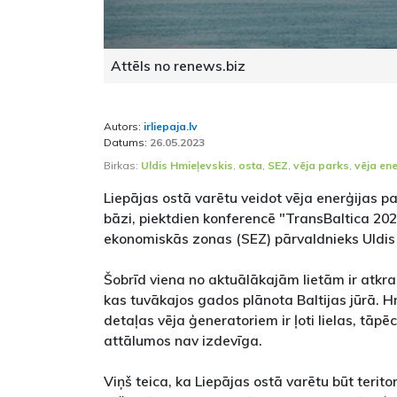
Attēls no renews.biz
Autors:
irliepaja.lv
Datums:
26.05.2023
Birkas:
Uldis Hmieļevskis
,
osta
,
SEZ
,
vēja parks
,
vēja ene
Liepājas ostā varētu veidot vēja enerģijas p
bāzi, piektdien konferencē "TransBaltica 202
ekonomiskās zonas (SEZ) pārvaldnieks Uldis
Šobrīd viena no aktuālākajām lietām ir atkra
kas tuvākajos gados plānota Baltijas jūrā. H
detaļas vēja ģeneratoriem ir ļoti lielas, tāpē
attālumos nav izdevīga.
Viņš teica, ka Liepājas ostā varētu būt teritor