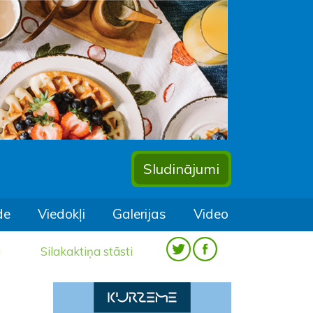
Sludinājumi
de
Viedokļi
Galerijas
Video
a
Silakaktiņa stāsti