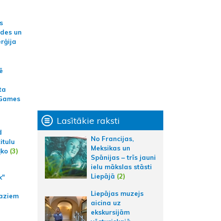
s
ides un
erģija
ē
ta
 Games
Lasītākie raksti
d
No Francijas,
itulu
Meksikas un
ļko
(3)
Spānijas – trīs jauni
ielu mākslas stāsti
Liepājā
(2)
k"
Liepājas muzejs
aziem
aicina uz
ekskursijām