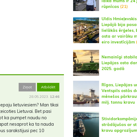
laikā mums ir 24
rūpnīcas
(21)
Uldis Hmieļevskis
Liepājā bija pasa
lielākās ērģeles, 
osta ar vairāku m
eiro investīcijām
(
Nemainīgi stabil
Liepājas osta da
2025. gadā
Rīgas, Liepājas u
Ziņot
Atbildēt
Ventspils ostās d
mēnešos pārkraut
28.05.2023.
12:46
milj. tonnu kravu
epaju lietuviesiem? Man tikai
eicoties Lietuvai. Bet pasi
emot ka pumpet naudu no
Stividorkompānij
tapat nesaprot ka ta nauda
strādājušas ar st
us sarakstijusi pec 10
kravu apgrozīju