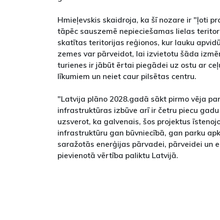
Hmieļevskis skaidroja, ka šī nozare ir "ļoti pra
tāpēc sauszemē nepieciešamas lielas teritori
skatītas teritorijas reģionos, kur lauku apv
zemes var pārveidot, lai izvietotu šāda izm
turienes ir jābūt ērtai piegādei uz ostu ar ceļ
līkumiem un neiet caur pilsētas centru.
"Latvija plāno 2028.gadā sākt pirmo vēja park
infrastruktūras izbūve arī ir četru piecu gadu
uzsverot, ka galvenais, šos projektus īstenojo
infrastruktūru gan būvniecībā, gan parku ap
saražotās enerģijas pārvadei, pārveidei un e
pievienotā vērtība paliktu Latvijā.