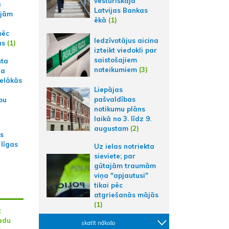
vēsturiskajā
a
Latvijas Bankas
ajām
ēkā
(1)
pēc
Iedzīvotājus aicina
ās
(1)
izteikt viedokli par
saistošajiem
sta
noteikumiem
(3)
na
ielākās
Liepājas
pašvaldības
bu
notikumu plāns
laikā no 3. līdz 9.
augustam
(2)
as
 līgas
Uz ielas notriekta
sieviete; par
gūtajām traumām
viņa "apjautusi"
tikai pēc
atgriešanās mājās
(1)
:
adu
skatīt nākošo