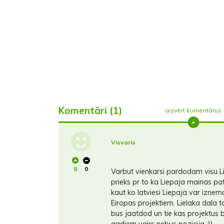
Komentāri (1)
aizvērt komentārus
Visvaris
8
0
Varbut vienkarsi pardodam visu Li
prieks pr to ka Liepaja mainas pat
kaut ko latviesi Liepaja var izn
Eiropas projektiem. Lielaka dala 
bus jaatdod un tie kas projektus b
gadiem vairs nebus pozicija :))