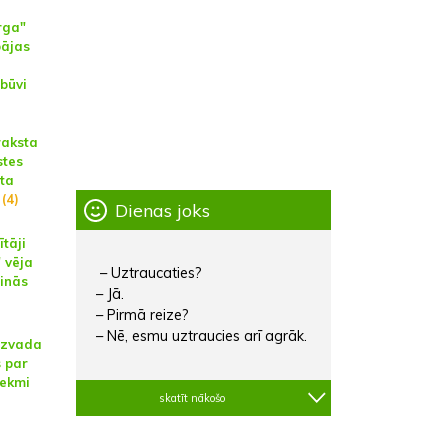
rga"
pājas
zbūvi
raksta
stes
sta
(4)
Dienas joks
ītāji
 vēja
– Uztraucaties?
pinās
– Jā.
– Pirmā reize?
– Nē, esmu uztraucies arī agrāk.
aizvada
 par
tekmi
skatīt nākošo