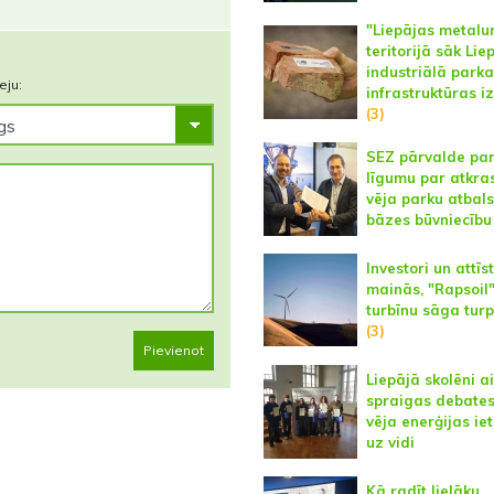
"Liepājas metalu
teritorijā sāk Lie
industriālā parka
eju:
infrastruktūras i
(3)
SEZ pārvalde pa
līgumu par atkra
vēja parku atbal
bāzes būvniecību
Investori un attīst
mainās, "Rapsoil"
turbīnu sāga tur
(3)
Pievienot
Liepājā skolēni 
spraigas debates
vēja enerģijas ie
uz vidi
Kā radīt lielāku