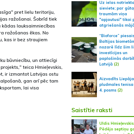
Uz ielas notriekt
sieviete; par gūt
sīga" pret lielu teritoriju,
traumām viņa
jas ražošanai. Šobrīd tiek
"apjautusi" tikai 
idū kādas lauksaimniecības
atgriešanās māj
ēra ražošanas ēkas. No
“Bioforce” piesai
u, kas ir bez straujiem
Baltijas biometā
nozarē līdz šim l
investīcijas un
paplašinās darbī
u būvniecību, un attiecīgi
Latvijā
(2)
 projekts," teica Hmieļevskis,
t, ir izmantot Latvijas ostu
Aizvadīts Liepāj
kalpošanā, gan arī pēc tam
pludmales tenisa
ksportam, lai visa
4. posms
(2)
Saistītie raksti
Uldis Hmieļevskis
Pēdējo septiņu g