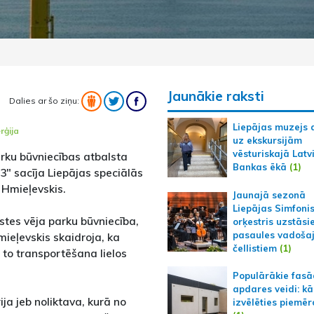
Jaunākie raksti
Dalies ar šo ziņu:
Liepājas muzejs 
rģija
uz ekskursijām
vēsturiskajā Latv
arku būvniecības atbalsta
Bankas ēkā
(1)
3" sacīja Liepājas speciālās
 Hmieļevskis.
Jaunajā sezonā
Liepājas Simfoni
stes vēja parku būvniecība,
orķestris uzstāsi
pasaules vadoša
mieļevskis skaidroja, ka
čellistiem
(1)
c to transportēšana lielos
Populārākie fas
apdares veidi: kā
ija jeb noliktava, kurā no
izvēlēties piemēr