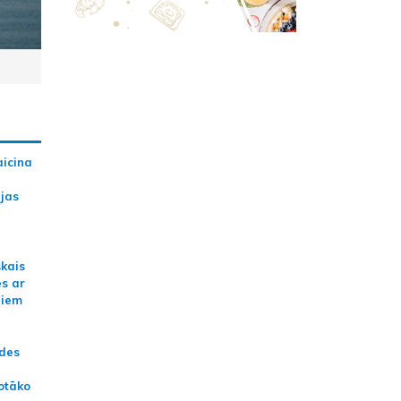
aicina
ijas
skais
es ar
jiem
ādes
otāko