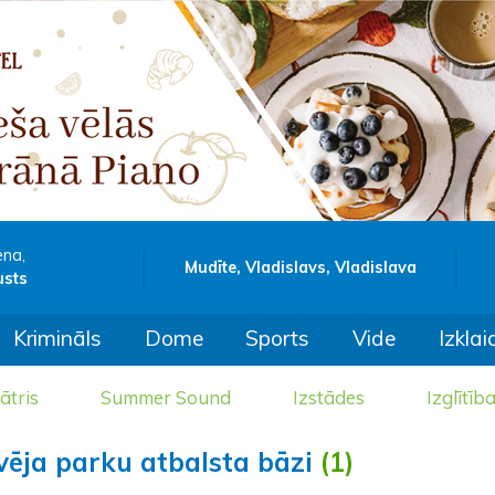
ena,
Mudīte, Vladislavs, Vladislava
usts
Krimināls
Dome
Sports
Vide
Izklai
ātris
Summer Sound
Izstādes
Izglītīb
vēja parku atbalsta bāzi
(1)