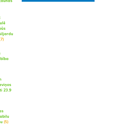
 jaunas
:
ulē
būs
iljardu
7)
a
rbība
n
eviņos
i 23.9
as
abilu
mu
(5)