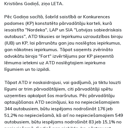
Kristiāns Godiņš, ziņo LETA.
Pēc Godiņa sacītā, šobrīd saistībā ar Konkurences
padomes (KP) konstatēto pārvadātāju karteli, kurā
iesaistīta "Nordeka", LAP un SIA "Latvijas sabiedriskais
autobuss", ATD tikusies ar Iepirkumu uzraudzības biroju
(IUB) un KP, lai pārrunātu gan jau noslēgtos iepirkumus,
gan nākotnes iepirkumus. Tāpat saņemts zvērināto
advokātu biroja "Fort" izvērtējums par KP pieņemtā
lēmuma ietekmi uz ATD noslēgtajiem iepirkuma
līgumiem un to izpildi.
Tāpat ATD ir noskaidrojusi, vai gadījumā, ja tiktu lauzti
līgumi ar trim pārvadātājiem, citi pārvadātāji spētu
uzņemties apkalpot šos maršrutus. Pēc pārvadātāju
aptaujāšanas ATD secinājusi, ka no nepieciešamajiem
344 autobusiem, būtu iespējams nodrošināt 176 jeb
51,2% no nepieciešamā, kā arī no nepieciešamajiem 549
autobusiem, būtu iespējams nodrošināt 83 jeb 15,1% no