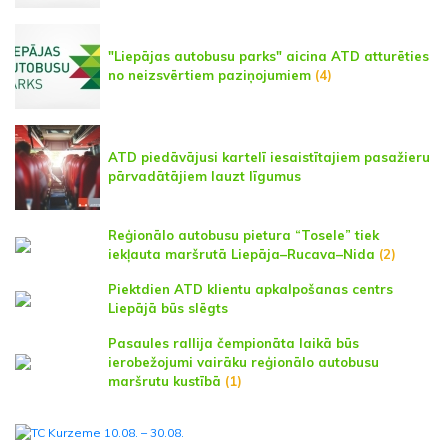
"Liepājas autobusu parks" aicina ATD atturēties
no neizsvērtiem paziņojumiem
(4)
ATD piedāvājusi kartelī iesaistītajiem pasažieru
pārvadātājiem lauzt līgumus
Reģionālo autobusu pietura “Tosele” tiek
iekļauta maršrutā Liepāja–Rucava–Nida
(2)
Piektdien ATD klientu apkalpošanas centrs
Liepājā būs slēgts
Pasaules rallija čempionāta laikā būs
ierobežojumi vairāku reģionālo autobusu
maršrutu kustībā
(1)