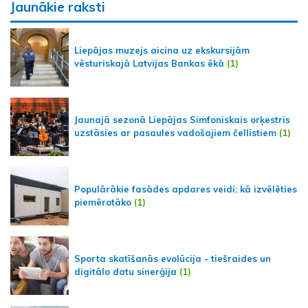
Jaunākie raksti
Liepājas muzejs aicina uz ekskursijām
vēsturiskajā Latvijas Bankas ēkā
(1)
Jaunajā sezonā Liepājas Simfoniskais orķestris
uzstāsies ar pasaules vadošajiem čellistiem
(1)
Populārākie fasādes apdares veidi: kā izvēlēties
piemērotāko
(1)
Sporta skatīšanās evolūcija - tiešraides un
digitālo datu sinerģija
(1)