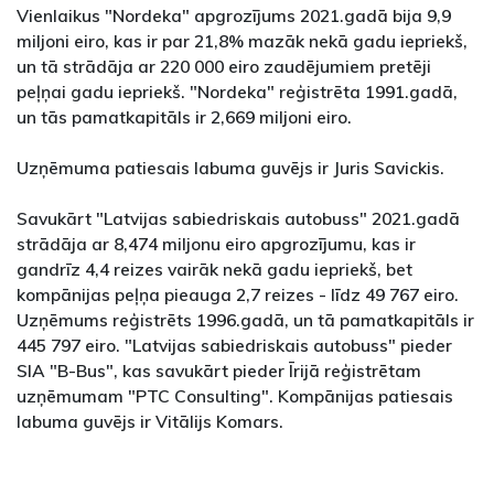
Vienlaikus "Nordeka" apgrozījums 2021.gadā bija 9,9
miljoni eiro, kas ir par 21,8% mazāk nekā gadu iepriekš,
un tā strādāja ar 220 000 eiro zaudējumiem pretēji
peļņai gadu iepriekš. "Nordeka" reģistrēta 1991.gadā,
un tās pamatkapitāls ir 2,669 miljoni eiro.
Uzņēmuma patiesais labuma guvējs ir Juris Savickis.
Savukārt "Latvijas sabiedriskais autobuss" 2021.gadā
strādāja ar 8,474 miljonu eiro apgrozījumu, kas ir
gandrīz 4,4 reizes vairāk nekā gadu iepriekš, bet
kompānijas peļņa pieauga 2,7 reizes - līdz 49 767 eiro.
Uzņēmums reģistrēts 1996.gadā, un tā pamatkapitāls ir
445 797 eiro. "Latvijas sabiedriskais autobuss" pieder
SIA "B-Bus", kas savukārt pieder Īrijā reģistrētam
uzņēmumam "PTC Consulting". Kompānijas patiesais
labuma guvējs ir Vitālijs Komars.