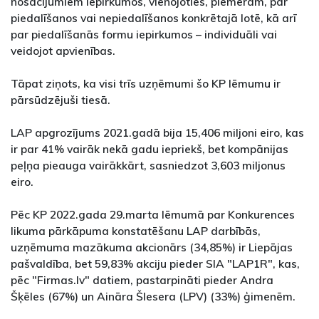
nosacījumiem iepirkumos, vienojoties, piemēram, par
piedalīšanos vai nepiedalīšanos konkrētajā lotē, kā arī
par piedalīšanās formu iepirkumos – individuāli vai
veidojot apvienības.
Tāpat ziņots, ka visi trīs uzņēmumi šo KP lēmumu ir
pārsūdzējuši tiesā.
LAP apgrozījums 2021.gadā bija 15,406 miljoni eiro, kas
ir par 41% vairāk nekā gadu iepriekš, bet kompānijas
peļņa pieauga vairākkārt, sasniedzot 3,603 miljonus
eiro.
Pēc KP 2022.gada 29.marta lēmumā par Konkurences
likuma pārkāpuma konstatēšanu LAP darbībās,
uzņēmuma mazākuma akcionārs (34,85%) ir Liepājas
pašvaldība, bet 59,83% akciju pieder SIA "LAP1R", kas,
pēc "Firmas.lv" datiem, pastarpināti pieder Andra
Šķēles (67%) un Aināra Šlesera (LPV) (33%) ģimenēm.