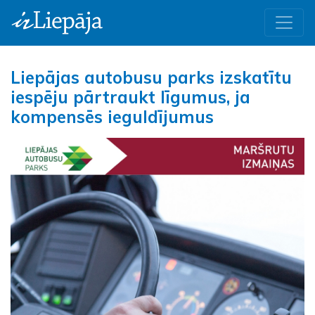
Liepājas autobusu parks izskatītu
iespēju pārtraukt līgumus, ja
kompensēs ieguldījumus