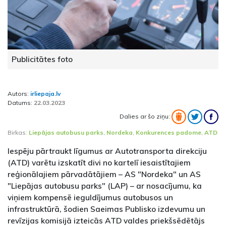
Publicitātes foto
Autors:
irliepaja.lv
Datums:
22.03.2023
Dalies ar šo ziņu:
Birkas:
Liepājas autobusu parks
,
Nordeka
,
Konkurences padome
,
ATD
Iespēju pārtraukt līgumus ar Autotransporta direkciju
(ATD) varētu izskatīt divi no kartelī iesaistītajiem
reģionālajiem pārvadātājiem – AS "Nordeka" un AS
"Liepājas autobusu parks" (LAP) – ar nosacījumu, ka
viņiem kompensē ieguldījumus autobusos un
infrastruktūrā, šodien Saeimas Publisko izdevumu un
revīzijas komisijā izteicās ATD valdes priekšsēdētājs