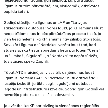
nepieciešamā. Godiņš gan piebilda, ka, pārtraucot
līgumus ar trim pārvadātājiem, visticamāk, atbrīvotos
papildu šoferi.
Godiņš stāstīja, ka līgumus ar LAP un "Latvijas
sabiedriskais autobuss" varēs lauzt, ja KP lēmums kļūst
neapstrīdams, tas ir, pēc pārsūdzības procesa tiesā, ja
vien tiesa nelems, ka KP lēmums nav pilnībā atbilstošs.
Savukārt līgumu ar "Nordeka" varētu lauzt tad, kad
stāsies spēkā tiesas spriedums lietā par lotēm "Cēsis"
un "Limbaži, Sigulda" – ja "Nordeka" to nepārsūdzēs,
tas stāsies spēkā 2.aprīlī.
Tāpat ATD ir aicinājusi visus trīs uzņēmumus lauzt
līgumus. No tiem LAP un "Nordeka" būtu gatavi šādu
iespēju izskatīt, ja tiktu segti ieguldījumi autobusu
iegādē un infrastruktūras izveidē. Šobrīd gan Godiņš vēl
nevarēja pateikt, cik lieli šie izdevumi ir.
Jau vēstīts, ka KP par aizliegtu vienošanos reģionālās