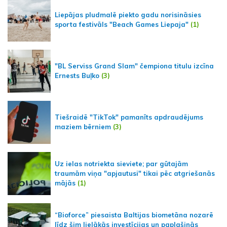
Liepājas pludmalē piekto gadu norisināsies
sporta festivāls "Beach Games Liepaja"
(1)
"BL Serviss Grand Slam" čempiona titulu izcīna
Ernests Buļko
(3)
Tiešraidē "TikTok" pamanīts apdraudējums
maziem bērniem
(3)
Uz ielas notriekta sieviete; par gūtajām
traumām viņa "apjautusi" tikai pēc atgriešanās
mājās
(1)
“Bioforce” piesaista Baltijas biometāna nozarē
līdz šim lielākās investīcijas un paplašinās