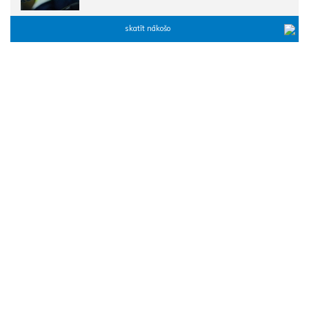
skatīt nākošo