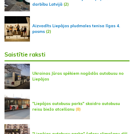
darbību Latvijā
(2)
Aizvadīts Liepājas pludmales tenisa līgas 4.
posms
(2)
Saistītie raksti
Ukrainas Jūras spēkiem nogādās autobusu no
Liepājas
"Liepājas autobusu parks" skaidro autobusu
reisu biežo atcelšanu
(8)
"Liepājas autobusu parka" šoferu slimošanu dēļ