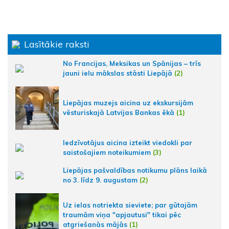
Lasītākie raksti
No Francijas, Meksikas un Spānijas – trīs
jauni ielu mākslas stāsti Liepājā
(2)
Liepājas muzejs aicina uz ekskursijām
vēsturiskajā Latvijas Bankas ēkā
(1)
Iedzīvotājus aicina izteikt viedokli par
saistošajiem noteikumiem
(3)
Liepājas pašvaldības notikumu plāns laikā
no 3. līdz 9. augustam
(2)
Uz ielas notriekta sieviete; par gūtajām
traumām viņa "apjautusi" tikai pēc
atgriešanās mājās
(1)