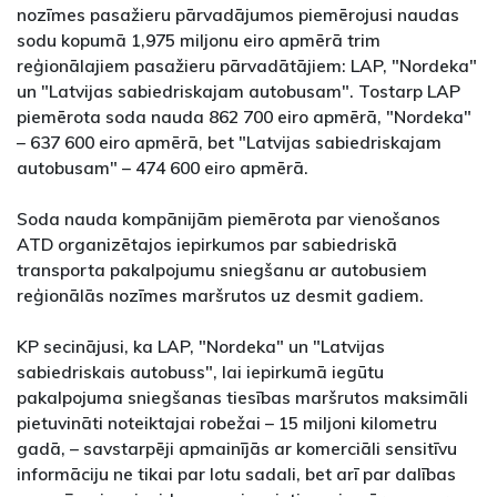
nozīmes pasažieru pārvadājumos piemērojusi naudas
sodu kopumā 1,975 miljonu eiro apmērā trim
reģionālajiem pasažieru pārvadātājiem: LAP, "Nordeka"
un "Latvijas sabiedriskajam autobusam". Tostarp LAP
piemērota soda nauda 862 700 eiro apmērā, "Nordeka"
– 637 600 eiro apmērā, bet "Latvijas sabiedriskajam
autobusam" – 474 600 eiro apmērā.
Soda nauda kompānijām piemērota par vienošanos
ATD organizētajos iepirkumos par sabiedriskā
transporta pakalpojumu sniegšanu ar autobusiem
reģionālās nozīmes maršrutos uz desmit gadiem.
KP secinājusi, ka LAP, "Nordeka" un "Latvijas
sabiedriskais autobuss", lai iepirkumā iegūtu
pakalpojuma sniegšanas tiesības maršrutos maksimāli
pietuvināti noteiktajai robežai – 15 miljoni kilometru
gadā, – savstarpēji apmainījās ar komerciāli sensitīvu
informāciju ne tikai par lotu sadali, bet arī par dalības