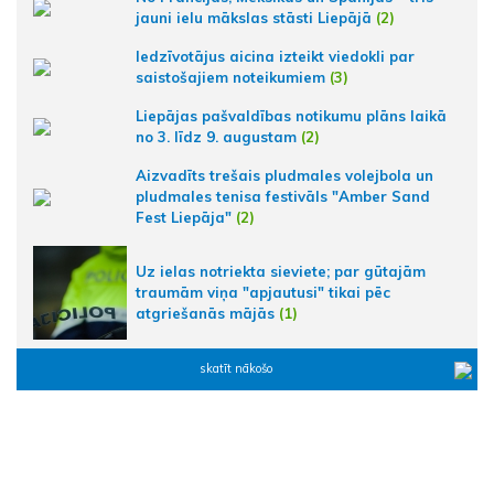
jauni ielu mākslas stāsti Liepājā
(2)
Iedzīvotājus aicina izteikt viedokli par
saistošajiem noteikumiem
(3)
Liepājas pašvaldības notikumu plāns laikā
no 3. līdz 9. augustam
(2)
Aizvadīts trešais pludmales volejbola un
pludmales tenisa festivāls "Amber Sand
Fest Liepāja"
(2)
Uz ielas notriekta sieviete; par gūtajām
traumām viņa "apjautusi" tikai pēc
atgriešanās mājās
(1)
skatīt nākošo