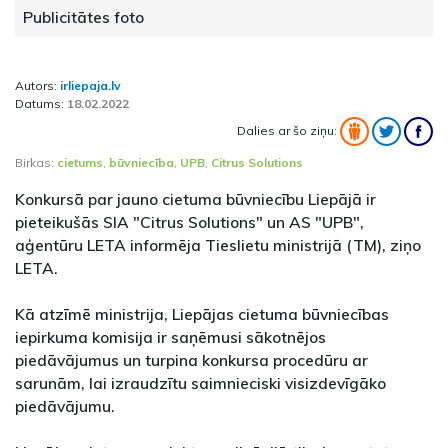
Publicitātes foto
Autors:
irliepaja.lv
Datums:
18.02.2022
Dalies ar šo ziņu:
Birkas:
cietums
,
būvniecība
,
UPB
,
Citrus Solutions
Konkursā par jauno cietuma būvniecību Liepājā ir
pieteikušās SIA "Citrus Solutions" un AS "UPB",
aģentūru LETA informēja Tieslietu ministrijā (TM), ziņo
LETA.
Kā atzīmē ministrija, Liepājas cietuma būvniecības
iepirkuma komisija ir saņēmusi sākotnējos
piedāvājumus un turpina konkursa procedūru ar
sarunām, lai izraudzītu saimnieciski visizdevīgāko
piedāvājumu.