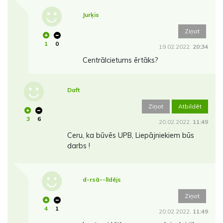
Jurķis
Ziņot
1
0
19.02.2022.
20:34
Centrālcietums ērtāks?
Daft
Ziņot
Atbildēt
3
6
20.02.2022.
11:49
Ceru, ka būvēs UPB, Liepājniekiem būs
darbs !
d-rsā--līdējs
Ziņot
4
1
20.02.2022.
11:49