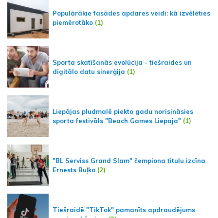
Populārākie fasādes apdares veidi: kā izvēlēties
piemērotāko
(1)
Sporta skatīšanās evolūcija - tiešraides un
digitālo datu sinerģija
(1)
Liepājas pludmalē piekto gadu norisināsies
sporta festivāls "Beach Games Liepaja"
(1)
"BL Serviss Grand Slam" čempiona titulu izcīna
Ernests Buļko
(2)
Tiešraidē "TikTok" pamanīts apdraudējums