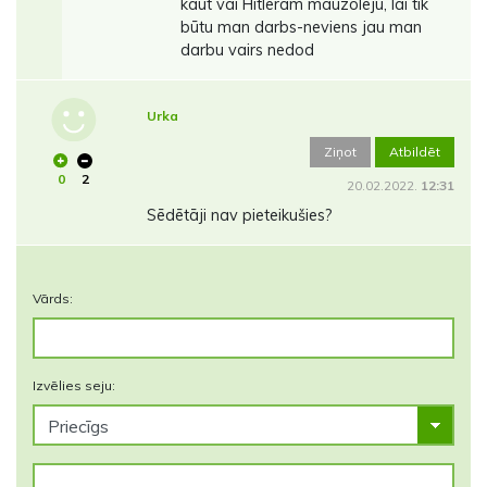
kaut vai Hitleram mauzoleju, lai tik
būtu man darbs-neviens jau man
darbu vairs nedod
Urka
Ziņot
Atbildēt
0
2
20.02.2022.
12:31
Sēdētāji nav pieteikušies?
Vārds:
Izvēlies seju: