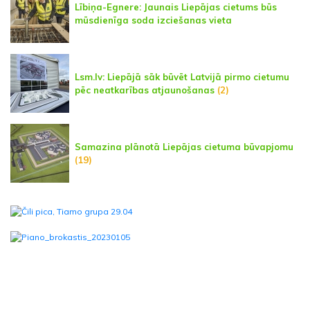
Lībiņa-Egnere: Jaunais Liepājas cietums būs
mūsdienīga soda izciešanas vieta
Lsm.lv: Liepājā sāk būvēt Latvijā pirmo cietumu
pēc neatkarības atjaunošanas
(2)
Samazina plānotā Liepājas cietuma būvapjomu
(19)