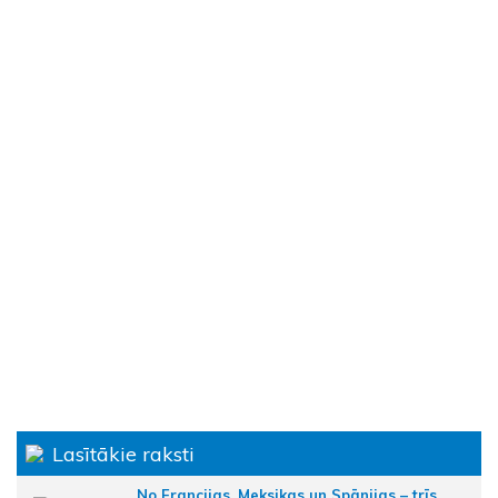
Lasītākie raksti
No Francijas, Meksikas un Spānijas – trīs