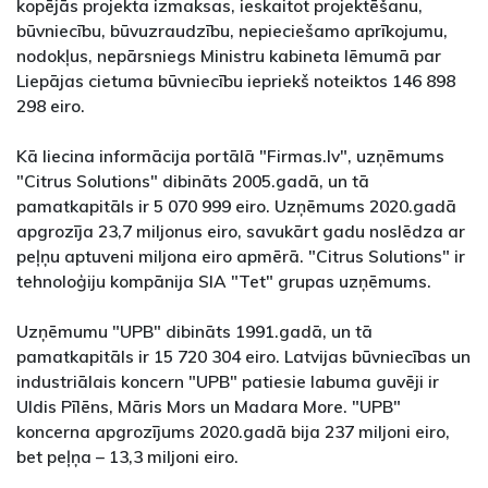
kopējās projekta izmaksas, ieskaitot projektēšanu,
būvniecību, būvuzraudzību, nepieciešamo aprīkojumu,
nodokļus, nepārsniegs Ministru kabineta lēmumā par
Liepājas cietuma būvniecību iepriekš noteiktos 146 898
298 eiro.
Kā liecina informācija portālā "Firmas.lv", uzņēmums
"Citrus Solutions" dibināts 2005.gadā, un tā
pamatkapitāls ir 5 070 999 eiro. Uzņēmums 2020.gadā
apgrozīja 23,7 miljonus eiro, savukārt gadu noslēdza ar
peļņu aptuveni miljona eiro apmērā. "Citrus Solutions" ir
tehnoloģiju kompānija SIA "Tet" grupas uzņēmums.
Uzņēmumu "UPB" dibināts 1991.gadā, un tā
pamatkapitāls ir 15 720 304 eiro. Latvijas būvniecības un
industriālais koncern "UPB" patiesie labuma guvēji ir
Uldis Pīlēns, Māris Mors un Madara More. "UPB"
koncerna apgrozījums 2020.gadā bija 237 miljoni eiro,
bet peļņa – 13,3 miljoni eiro.