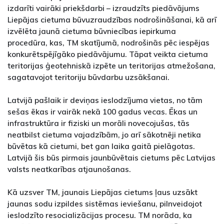
izdarīti vairāki priekšdarbi – izraudzīts piedāvājums
Liepājas cietuma būvuzraudzības nodrošināšanai, kā arī
izvēlēta jaunā cietuma būvniecības iepirkuma
procedūra, kas, TM skatījumā, nodrošinās pēc iespējas
konkurētspējīgāko piedāvājumu. Tāpat veikta cietuma
teritorijas ģeotehniskā izpēte un teritorijas atmežošana,
sagatavojot teritoriju būvdarbu uzsākšanai.
Latvijā pašlaik ir deviņas ieslodzījuma vietas, no tām
sešas ēkas ir vairāk nekā 100 gadus vecas. Ēkas un
infrastruktūra ir fiziski un morāli novecojušas, tās
neatbilst cietuma vajadzībām, jo arī sākotnēji netika
būvētas kā cietumi, bet gan laika gaitā pielāgotas.
Latvijā šis būs pirmais jaunbūvētais cietums pēc Latvijas
valsts neatkarības atjaunošanas.
Kā uzsver TM, jaunais Liepājas cietums ļaus uzsākt
jaunas sodu izpildes sistēmas ieviešanu, pilnveidojot
ieslodzīto resocializācijas procesu. TM norāda, ka