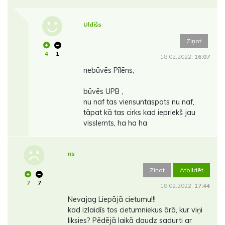
Uldišs
Ziņot
4
1
18.02.2022.
16:07
nebūvēs Pīlēns,
būvēs UPB ,
nu naf tas viensuntaspats nu naf,
tāpat kā tas cirks kad iepriekš jau
visslemts, ha ha ha
ns
Ziņot
Atbildēt
7
7
18.02.2022.
17:44
Nevajag Liepājā cietumu!!!
kad izlaidīs tos cietumniekus ārā, kur viņi
liksies? Pēdējā laikā daudz sadurti ar