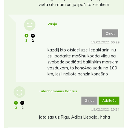
vieta citumam un jo īpaši tā klientiem.
Vasja
Ziņot
3
2
19.02.2022.
00:29
kazdij kto otsidel uze liepai4anin, nu
esli podarite ma6inu kogda viidu na
svobode podi6atj baltijskim morskim
vozduxom, to kone4no uedu na 100
km, jesli naljote benzin kone6no
Tutanhamonus Bacilus
Ziņot
Atbildēt
3
2
19.02.2022.
20:34
Jataisas uz Rigu. Adios Liepaja.. haha