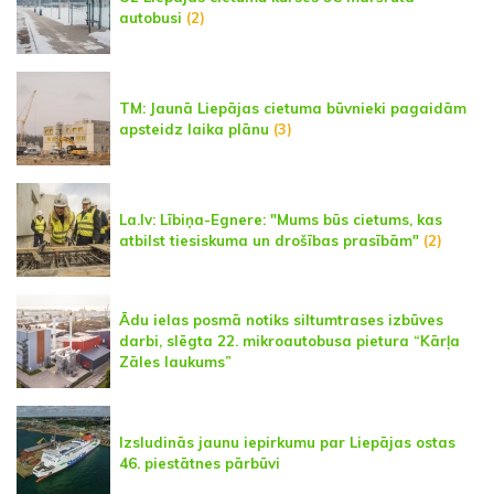
autobusi
(2)
TM: Jaunā Liepājas cietuma būvnieki pagaidām
apsteidz laika plānu
(3)
La.lv: Lībiņa-Egnere: "Mums būs cietums, kas
atbilst tiesiskuma un drošības prasībām"
(2)
Ādu ielas posmā notiks siltumtrases izbūves
darbi, slēgta 22. mikroautobusa pietura “Kārļa
Zāles laukums”
Izsludinās jaunu iepirkumu par Liepājas ostas
46. piestātnes pārbūvi