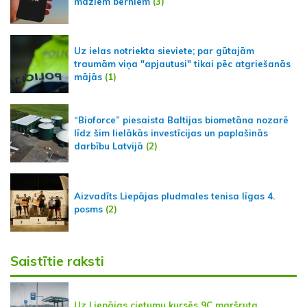
maziem bērniem
(3)
Uz ielas notriekta sieviete; par gūtajām
traumām viņa "apjautusi" tikai pēc atgriešanās
mājās
(1)
“Bioforce” piesaista Baltijas biometāna nozarē
līdz šim lielākās investīcijas un paplašinās
darbību Latvijā
(2)
Aizvadīts Liepājas pludmales tenisa līgas 4.
posms
(2)
Saistītie raksti
Uz Liepājas cietumu kursēs 9C maršruta