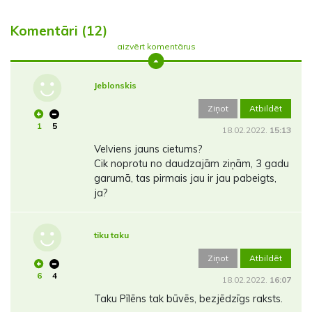
Komentāri (12)
aizvērt komentārus
Jeblonskis
Ziņot
Atbildēt
1
5
18.02.2022.
15:13
Velviens jauns cietums?
Cik noprotu no daudzajām ziņām, 3 gadu
garumā, tas pirmais jau ir jau pabeigts,
ja?
tiku taku
Ziņot
Atbildēt
6
4
18.02.2022.
16:07
Taku Pīlēns tak būvēs, bezjēdzīgs raksts.