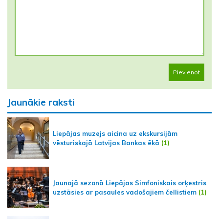
Pievienot
Jaunākie raksti
Liepājas muzejs aicina uz ekskursijām
vēsturiskajā Latvijas Bankas ēkā
(1)
Jaunajā sezonā Liepājas Simfoniskais orķestris
uzstāsies ar pasaules vadošajiem čellistiem
(1)