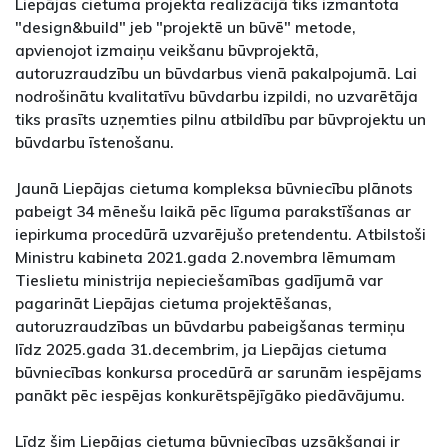
Liepājas cietuma projekta realizācijā tiks izmantota
"design&build" jeb "projektē un būvē" metode,
apvienojot izmaiņu veikšanu būvprojektā,
autoruzraudzību un būvdarbus vienā pakalpojumā. Lai
nodrošinātu kvalitatīvu būvdarbu izpildi, no uzvarētāja
tiks prasīts uzņemties pilnu atbildību par būvprojektu un
būvdarbu īstenošanu.
Jaunā Liepājas cietuma kompleksa būvniecību plānots
pabeigt 34 mēnešu laikā pēc līguma parakstīšanas ar
iepirkuma procedūrā uzvarējušo pretendentu. Atbilstoši
Ministru kabineta 2021.gada 2.novembra lēmumam
Tieslietu ministrija nepieciešamības gadījumā var
pagarināt Liepājas cietuma projektēšanas,
autoruzraudzības un būvdarbu pabeigšanas termiņu
līdz 2025.gada 31.decembrim, ja Liepājas cietuma
būvniecības konkursa procedūrā ar sarunām iespējams
panākt pēc iespējas konkurētspējīgāko piedāvājumu.
Līdz šim Liepājas cietuma būvniecības uzsākšanai ir