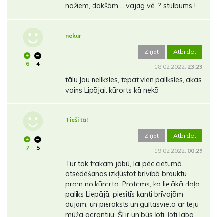
nažiem, dakšām.... vajag vēl ? stulbums !
nekur
Ziņot
Atbildēt
6
4
18.02.2022.
23:23
tālu jau neliksies, tepat vien paliksies, akas
vains Lipājai, kūrorts kā nekā
Tieši tā!
Ziņot
Atbildēt
7
5
19.02.2022.
00:29
Tur tak trakam jābū, lai pēc cietumā
atsēdēšanas izkļūstot brīvībā brauktu
prom no kūrorta. Protams, ka lielākā daļa
paliks Liepājā, piesitīs kanti brīvajām
dūjām, un pieraksts un gultasvieta ar teju
mūža garantiju. Šī ir un būs ļoti, ļoti laba