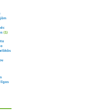
a
ajām
pēc
ās
(1)
sta
na
ielākās
bu
as
 līgas