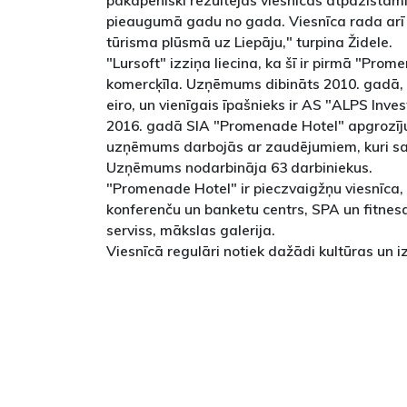
pakāpeniski rezultējas viesnīcas atpazīsta
pieaugumā gadu no gada. Viesnīca rada arī 
tūrisma plūsmā uz Liepāju," turpina Židele.
"Lursoft" izziņa liecina, ka šī ir pirmā "Prom
komercķīla. Uzņēmums dibināts 2010. gadā, 
eiro, un vienīgais īpašnieks ir AS "ALPS Inve
2016. gadā SIA "Promenade Hotel" apgrozījum
uzņēmums darbojās ar zaudējumiem, kuri sa
Uzņēmums nodarbināja 63 darbiniekus.
"Promenade Hotel" ir pieczvaigžņu viesnīca, 
konferenču un banketu centrs, SPA un fitnesa
serviss, mākslas galerija.
Viesnīcā regulāri notiek dažādi kultūras un 