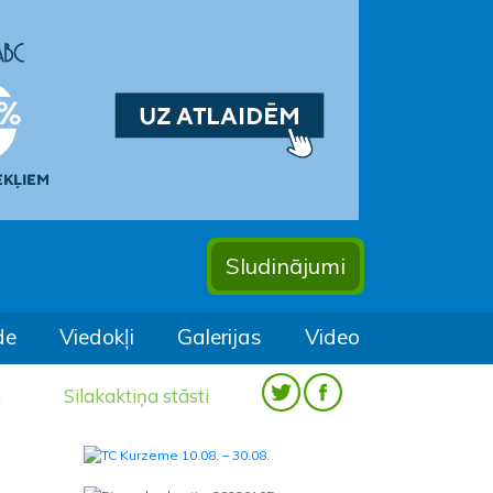
Sludinājumi
de
Viedokļi
Galerijas
Video
a
Silakaktiņa stāsti