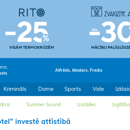
ena,
Alfrēds, Madars, Fredis
usts
Krimināls
Dome
Sports
Vide
Izklai
ātris
Summer Sound
Izstādes
Izglītīb
el" investē attīstībā