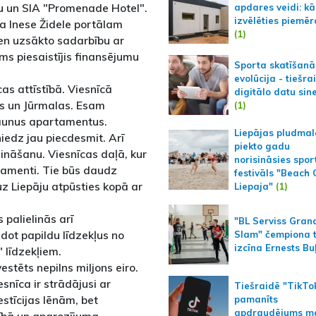
ku un SIA "Promenade Hotel".
apdares veidi: kā
izvēlēties piemēr
a Inese Židele portālam
(1)
esen uzsākto sadarbību ar
s piesaistījis finansējumu
Sporta skatīšanā
evolūcija - tiešra
as attīstībā. Viesnīcā
digitālo datu sin
as un Jūrmalas. Esam
(1)
jaunus apartamentus.
Liepājas pludmal
iedz jau piecdesmit. Arī
piekto gadu
ināšanu. Viesnīcas daļā, kur
norisināsies spor
artamenti. Tie būs daudz
festivāls "Beach
uz Liepāju atpūsties kopā ar
Liepaja"
(1)
palielinās arī
"BL Serviss Gran
dot papildu līdzekļus no
Slam" čempiona t
izcīna Ernests Bu
līdzekļiem.
estēts nepilns miljons eiro.
esnīca ir strādājusi ar
Tiešraidē "TikTo
stīcijas lēnām, bet
pamanīts
apdraudējums m