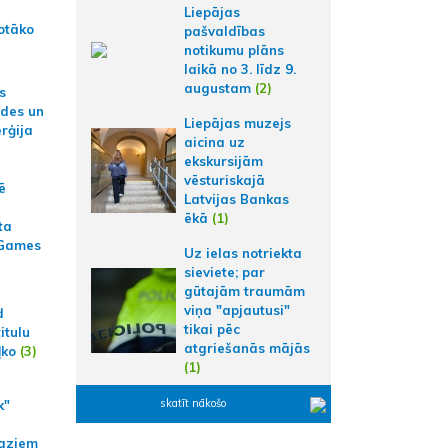
Liepājas
otāko
pašvaldības
notikumu plāns
laikā no 3. līdz 9.
augustam
(2)
s
ides un
Liepājas muzejs
erģija
aicina uz
ekskursijām
vēsturiskajā
ē
Latvijas Bankas
ēkā
(1)
ta
 Games
Uz ielas notriekta
sieviete; par
gūtajām traumām
viņa "apjautusi"
d
tikai pēc
itulu
atgriešanās mājās
ļko
(3)
(1)
skatīt nākošo
k"
aziem