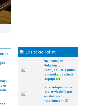
Lasītākie raksti
aicina
No Francijas,
ijas
Meksikas un
Spānijas – trīs jauni
ielu mākslas stāsti
Liepājā
(2)
skais
es ar
Iedzīvotājus aicina
jiem
izteikt viedokli par
saistošajiem
noteikumiem
(3)
ādes