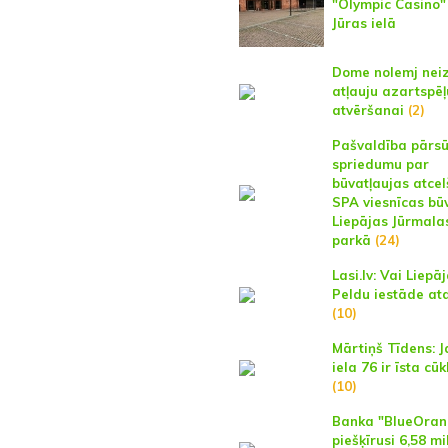
"Olympic Casino"
Jūras ielā
Dome nolemj neiz
atļauju azartspēļ
atvēršanai
(2)
Pašvaldība pārs
spriedumu par
būvatļaujas atce
SPA viesnīcas bū
Liepājas Jūrmala
parkā
(24)
Lasi.lv: Vai Liepā
Peldu iestāde at
(10)
Mārtiņš Tīdens: 
iela 76 ir īsta cūk
(10)
Banka "BlueOran
piešķīrusi 6,58 mi