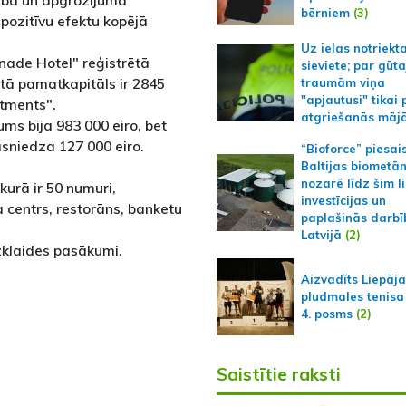
mībā un apgrozījuma
bērniem
(3)
pozitīvu efektu kopējā
Uz ielas notriekt
enade Hotel" reģistrētā
sieviete; par gūt
tā pamatkapitāls ir 2845
traumām viņa
"apjautusi" tikai 
stments".
atgriešanās māj
s bija 983 000 eiro, bet
sniedza 127 000 eiro.
“Bioforce” piesai
Baltijas biometā
nozarē līdz šim l
kurā ir 50 numuri,
investīcijas un
 centrs, restorāns, banketu
paplašinās darbī
Latvijā
(2)
izklaides pasākumi.
Aizvadīts Liepāj
pludmales tenisa
4. posms
(2)
Saistītie raksti