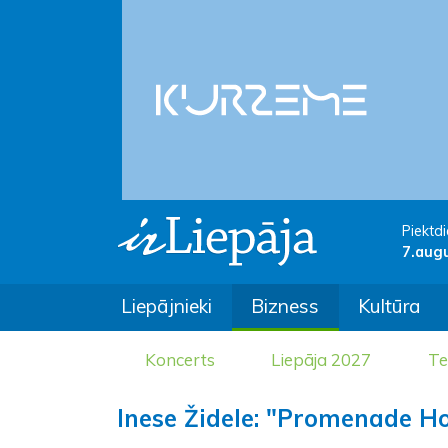
Piektdi
7.aug
Liepājnieki
Bizness
Kultūra
Koncerts
Liepāja 2027
Te
Inese Židele: "Promenade Hot