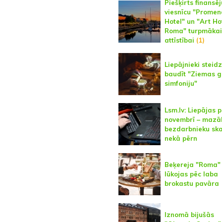
Piešķirts finansē
viesnīcu "Prome
Hotel" un "Art Ho
Roma" turpmākai
attīstībai
(1)
Liepājnieki steidz
baudīt "Ziemas g
simfoniju"
Lsm.lv: Liepājas 
novembrī – mazā
bezdarbnieku ska
nekā pērn
Beķereja "Roma"
lūkojas pēc laba
brokastu pavāra
Iznomā bijušās