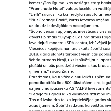
komercķīlas līguma, kas noslēgts starp ban
"Promenade Hotel" valdes locekle un vadītāj
"Delfi" sacījusi, ka komercķīla saistīta ar n
"BlueOrgange Bank", kuras ietvaros uzņēmum
uz daudz izdevīgākiem nosacījumiem.
"Šobrīd veicam apjomīgas investīcijas viesnīc
atvērts pirmais "Olympic Casino" ārpus Rīg
izveidojuši modernu SPA centru, izbūvējuši 
Viesnīcas kopējais numuru skaits šobrīd sasn
2018. gadā plānots turpināt viesnīcas paplaš
šobrīd atrodas biroji, tiks izbūvēti jauni ap
plašāki un būs paredzēti viesiem, kas brauc 
ģimenēm," sacīja Židele.
Paredzams, ka tuvāko dienu laikā uzņēmums 
pamatkapitālu līdz 800 tūkstošiem eiro, iegul
uzņēmumu īpašnieka AS "ALPS Investments" 
"Pēdējo trīs gadu laikā viesnīcas attīstībā inv
Tas arī izskaidro to, ka iepriekšējos gados vi
zaudējumiem. Šobrīd redzam, ka veiktās inve