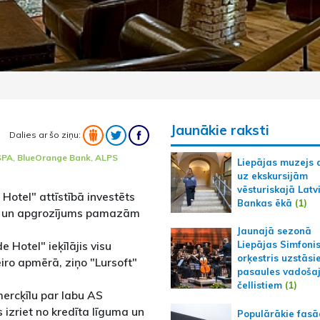
Jaunākie raksti
Dalies ar šo ziņu:
SPA
,
BlueOrange Bank
,
ALPS
Liepājas muzejs 
uz ekskursijām
vēsturiskajā Latv
Hotel" attīstībā investēts
Bankas ēkā
(1)
ība un apgrozījums pamazām
Jaunajā sezonā
Hotel" ieķīlājis visu
Liepājas Simfoni
orķestris uzstāsi
iro apmērā, ziņo "Lursoft"
pasaules vadoša
čellistiem
(1)
ercķīlu par labu AS
 izriet no kredīta līguma un
Populārākie fas