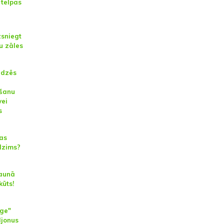
 telpas
sniegt
u zāles
ūdzēs
lšanu
vei
s
jas
dzims?
Jaunā
kūts!
ge"
ljonus