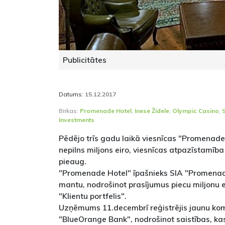
Publicitātes
Datums:
15.12.2017
Birkas:
Promenade Hotel
,
Inese Židele
,
Olympic Casino
,
Investments
Pēdējo trīs gadu laikā viesnīcas "Promenade 
nepilns miljons eiro, viesnīcas atpazīstam
pieaug.
"Promenade Hotel" īpašnieks SIA "Promenade 
mantu, nodrošinot prasījumus piecu miljonu e
"Klientu portfelis".
Uzņēmums 11.decembrī reģistrējis jaunu kom
"BlueOrange Bank", nodrošinot saistības, kas