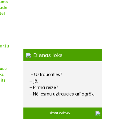
jums
nade
tel
aršu
Dienas joks
pusē
ks
– Uztraucaties?
its
– Jā.
– Pirmā reize?
– Nē, esmu uztraucies arī agrāk.
skatīt nākošo