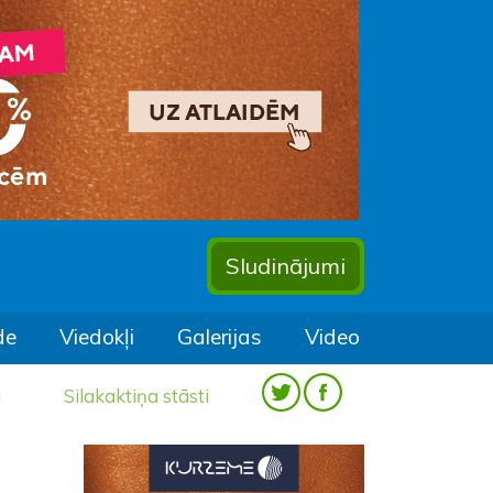
Sludinājumi
de
Viedokļi
Galerijas
Video
a
Silakaktiņa stāsti