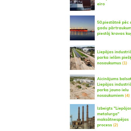
eiro
50.piestātnē pēc 
gadu pārtrauku
piestāj kravas ku
Liepājas industri
parka ielām piešķ
nosaukumus
(1)
Aicinājums balso
Liepājas industri
parka jauno ielu
nosaukumiem
(4)
Izbeigts "Liepāja
metalurga"
maksātnespējas
process
(2)