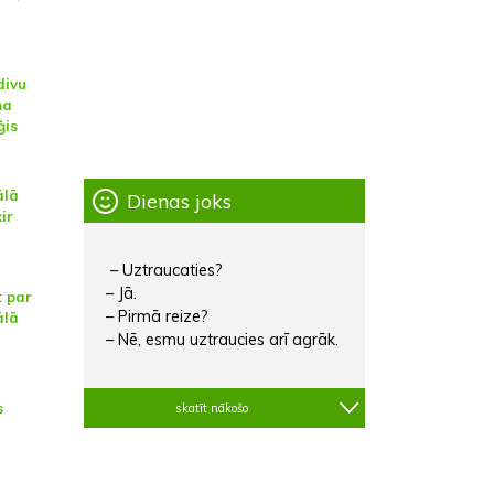
divu
ma
ģis
ālā
Dienas joks
ir
– Uztraucaties?
– Jā.
t par
– Pirmā reize?
ālā
– Nē, esmu uztraucies arī agrāk.
s
skatīt nākošo