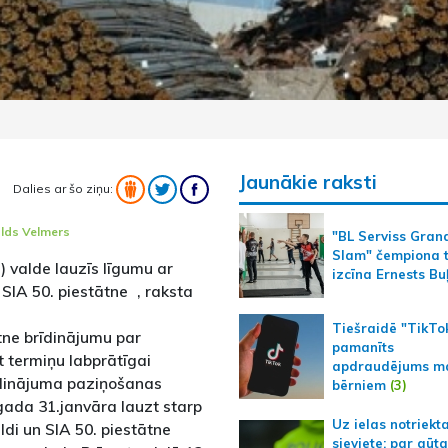
Jaunākie raksti
Dalies ar šo ziņu:
lds Velmers
"BL Serviss Gran
Slam" čempiona t
 valde lauzīs līgumu ar
izcīna Ernests Bu
IA 50. piestātne , raksta
Tiešraidē "TikTo
tne brīdinājumu par
pamanīts
t termiņu labprātīgai
apdraudējums m
rīdinājuma paziņošanas
bērniem
(3)
gada 31.janvāra lauzt starp
Uz ielas notriekt
di un SIA 50. piestātne
sieviete; par gūt