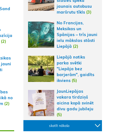
stāsies spēkā
jaunais autobusu
 Sand
maršrutu tīkls
(3)
No Francijas,
Meksikas un
p
Spānijas – trīs jauni
zīcija
ielu mākslas stāsti
(2)
Liepājā
(2)
Liepājā notiks
ksikas
parka svētki
 jauni
"Liepāja bez
ti
barjerām", gaidīts
ikviens
(5)
JaunLiepājas
ības
vakara tirdziņš
aikā no
aicina kopā svinēt
am
(2)
divu gadu jubileju
(5)
skatīt nākošo