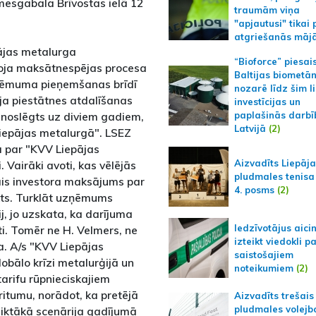
mesgabala Brīvostas ielā 12
traumām viņa
"apjautusi" tikai 
atgriešanās māj
pājas metalurga
“Bioforce” piesai
droja maksātnespējas procesa
Baltijas biometā
 lēmuma pieņemšanas brīdī
nozarē līdz šim l
ja piestātnes atdalīšanas
investīcijas un
a noslēgts uz diviem gadiem,
paplašinās darbī
Latvijā
(2)
Liepājas metalurgā". LSEZ
a par "KVV Liepājas
Aizvadīts Liepāj
Vairāki avoti, kas vēlējās
pludmales tenisa
jais investora maksājums par
4. posms
(2)
kts. Turklāt uzņēmums
ij, jo uzskata, ka darījuma
Iedzīvotājus aici
ti. Tomēr ne H. Velmers, ne
izteikt viedokli p
a. A/s "KVV Liepājas
saistošajiem
obālo krīzi metalurģijā un
noteikumiem
(2)
arifu rūpnieciskajiem
itumu, norādot, ka pretējā
Aizvadīts trešais
pludmales volejb
liktākā scenārija gadījumā