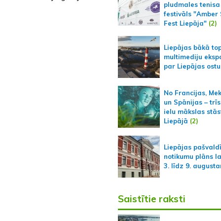
pludmales tenisa
festivāls "Amber
Fest Liepāja"
(2)
Liepājas bākā to
multimediju ekspo
par Liepājas ostu
No Francijas, Me
un Spānijas – trīs
ielu mākslas stās
Liepājā
(2)
Liepājas pašvald
notikumu plāns l
3. līdz 9. august
Saistītie raksti