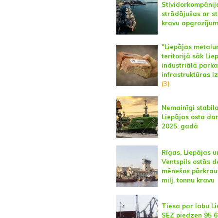
Stividorkompānij
strādājušas ar st
kravu apgrozīju
"Liepājas metalu
teritorijā sāk Lie
industriālā parka
infrastruktūras i
(3)
Nemainīgi stabil
Liepājas osta da
2025. gadā
Rīgas, Liepājas u
Ventspils ostās d
mēnešos pārkraut
milj. tonnu kravu
Tiesa par labu L
SEZ piedzen 95 6