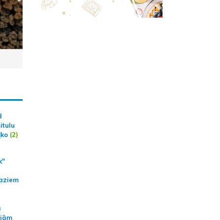
d
itulu
ļko
(2)
k"
aziem
a
ajām