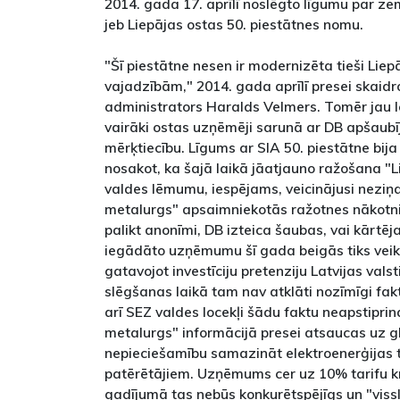
2014. gada 17. aprīlī noslēgto līgumu par ze
jeb Liepājas ostas 50. piestātnes nomu.
"Šī piestātne nesen ir modernizēta tieši Lie
vajadzībām," 2014. gada aprīlī presei skai
administrators Haralds Velmers. Tomēr jau
vairāki ostas uzņēmēji sarunā ar DB apšaubī
mērķtiecību. Līgums ar SIA 50. piestātne bij
nosakot, ka šajā laikā jāatjauno ražošana "
valdes lēmumu, iespējams, veicinājusi neziņ
metalurgs" apsaimniekotās ražotnes nākotni. 
palikt anonīmi, DB izteica šaubas, vai kārtē
iegādāto uzņēmumu šī gada beigās tiks vei
gatavojot investīciju pretenziju Latvijas valst
slēgšanas laikā tam nav atklāti nozīmīgi fak
arī SEZ valdes locekļi šādu faktu neapstiprin
metalurgs" informācijā presei atsaucas uz gl
nepieciešamību samazināt elektroenerģijas t
patērētājiem. Uzņēmums cer uz 10% tarifu kr
gadījumā tas nebūs konkurētspējīgs un "viss