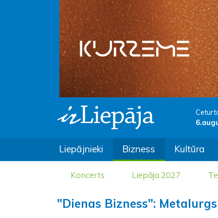
Ceturt
6.aug
Liepājnieki
Bizness
Kultūra
Koncerts
Liepāja 2027
Te
"Dienas Bizness": Metalurgs