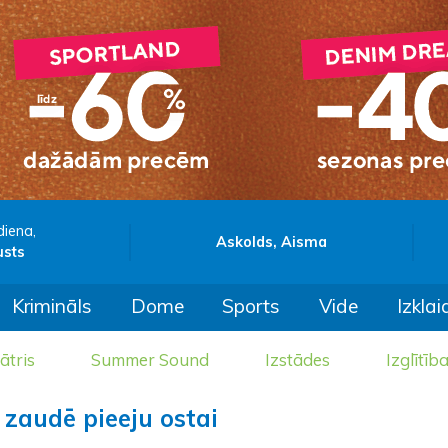
diena,
Askolds, Aisma
usts
Krimināls
Dome
Sports
Vide
Izklai
ātris
Summer Sound
Izstādes
Izglītīb
 zaudē pieeju ostai