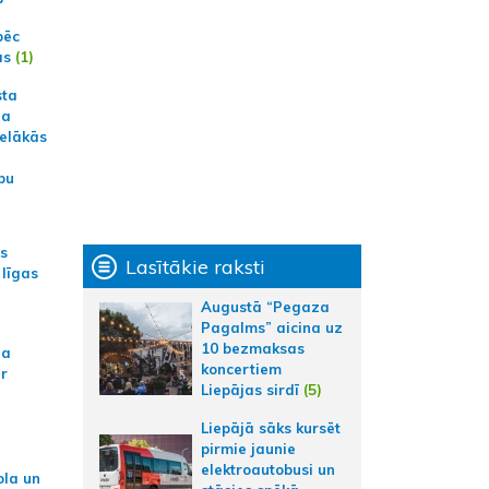
pēc
ās
(1)
sta
na
ielākās
bu
as
Lasītākie raksti
 līgas
Augustā “Pegaza
Pagalms” aicina uz
10 bezmaksas
na
koncertiem
ar
Liepājas sirdī
(5)
Liepājā sāks kursēt
pirmie jaunie
elektroautobusi un
ola un