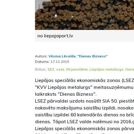
no liepajaport.lv
Autors:
Vēsma Lēvalde, "Dienas Bizness"
Datums:
17.11.2015
Birkas:
SEZ
,
osta
,
50.piestātne
,
Liepājas metalurgs
,
Hara
Liepājas speciālās ekonomiskās zonas (LSEZ)
"KVV Liepājas metalurgs" meitasuzņēmumu S
laikraksts "Dienas Bizness".
LSEZ pārvaldei uzdots nosūtīt SIA 50. piestā
nokavēto maksājumu saistību izpildi, nosako
saistību izpildei 60 kalendārās dienas no b
dienas. Tāpat LSEZ valde nolēmusi no 2016.
Liepājas speciālās ekonomiskās zonas pārval