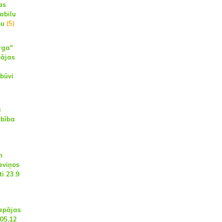
as
abilu
mu
(5)
rga"
pājas
zbūvi
a
rbība
n
eviņos
i 23.9
iepājas
05,12