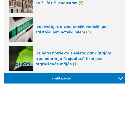
no 3. līdz 9. augustam
(2)
Iedzīvotājus aicina izteikt viedokli par
saistošajiem noteikumiem
(3)
Uz ielas notriekta sieviete; par gūtajām
traumām viņa "apjautusi" tikai pēc
atgriešanās mājās
(1)
skatīt nākošo