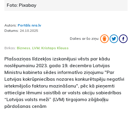
Foto: Pixabay
Autors:
Portāls nra.lv
Datums:
24.10.2025
Dalies ar šo ziņu:
Birkas:
Bizness
,
LVM
,
Kristaps Klauss
Plašsaziņas līdzekļos izskanējusi vēsts par kādu
noslēpumainu 2023. gada 19. decembra Latvijas
Ministru kabineta sēdes informatīvo ziņojumu "Par
Latvijas kokrūpniecības nozares konkurētspēju negatīvi
ietekmējošo faktoru mazināšanu", pēc kā pieņemti
attiecīgie lēmumi saistībā ar valsts akciju sabiedrības
“Latvijas valsts meži” (LVM) tirgojamo zāģbaļķu
pārdošanas cenām