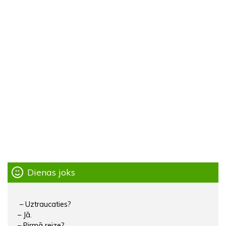
Dienas joks
– Uztraucaties?
– Jā.
– Pirmā reize?