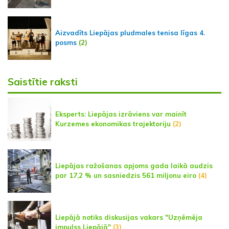
Aizvadīts Liepājas pludmales tenisa līgas 4.
posms
(2)
Saistītie raksti
Eksperts: Liepājas izrāviens var mainīt
Kurzemes ekonomikas trajektoriju
(2)
Liepājas ražošanas apjoms gada laikā audzis
par 17,2 % un sasniedzis 561 miljonu eiro
(4)
Liepājā notiks diskusijas vakars "Uzņēmēja
impulss Liepājā"
(3)