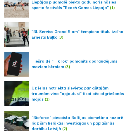
Liepājas pludmalē piekto gadu norisināsies
sporta festivāls "Beach Games Liepaja"
(1)
"BL Serviss Grand Slam" čempiona titulu izcīna
Ernests Buļko
(3)
Tiešraidē "TikTok" pamanīts apdraudējums
maziem bērniem
(3)
Uz ielas notriekta sieviete; par gūtajām
traumām viņa "apjautusi" tikai pēc atgriešanās
mājās
(1)
“Bioforce” piesaista Baltijas biometāna nozarē
līdz šim lielākās investīcijas un paplašinās
darbību Latvijā
(2)