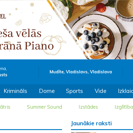
ena,
Mudīte, Vladislavs, Vladislava
usts
Krimināls
Dome
Sports
Vide
Izklai
ātris
Summer Sound
Izstādes
Izglītīb
Jaunākie raksti