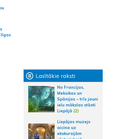
bu
as
 līgas
Lasītākie raksti
No Francijas,
Meksikas un
Spānijas – trīs jauni
ielu mākslas stāsti
Liepājā
(2)
Liepājas muzejs
aicina uz
ekskursijām