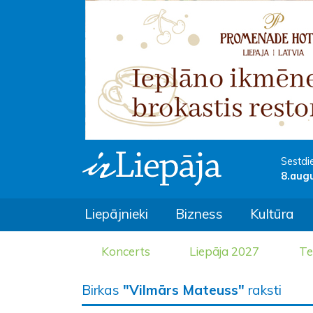
Sestdi
8.aug
Liepājnieki
Bizness
Kultūra
Koncerts
Liepāja 2027
Te
Birkas
"Vilmārs Mateuss"
raksti