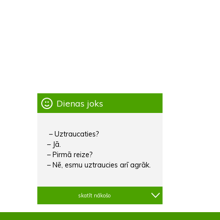
Dienas joks
– Uztraucaties?
– Jā.
– Pirmā reize?
– Nē, esmu uztraucies arī agrāk.
skatīt nākošo