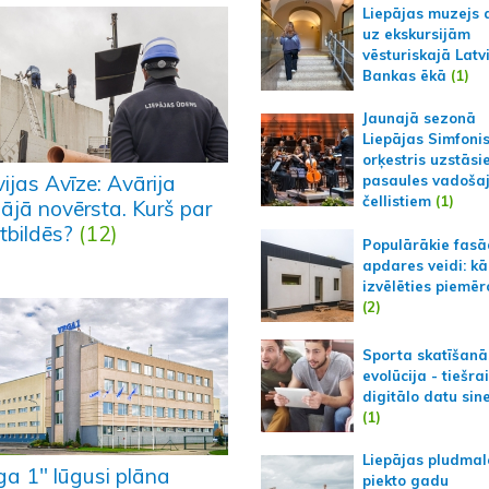
Liepājas muzejs 
uz ekskursijām
vēsturiskajā Latv
Bankas ēkā
(1)
Jaunajā sezonā
Liepājas Simfoni
orķestris uzstāsi
ijas Avīze: Avārija
pasaules vadoša
čellistiem
(1)
pājā novērsta. Kurš par
atbildēs?
(12)
Populārākie fas
apdares veidi: kā
izvēlēties piemēr
(2)
Sporta skatīšanā
evolūcija - tiešra
digitālo datu sin
(1)
Liepājas pludmal
ga 1" lūgusi plāna
piekto gadu