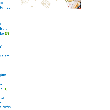
ta
 Games
d
itulu
ļko
(3)
k"
aziem
a
ajām
pēc
ās
(1)
sta
na
ielākās