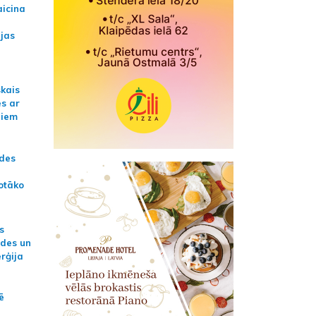
aicina
ijas
skais
es ar
jiem
ādes
otāko
s
ides un
erģija
ē