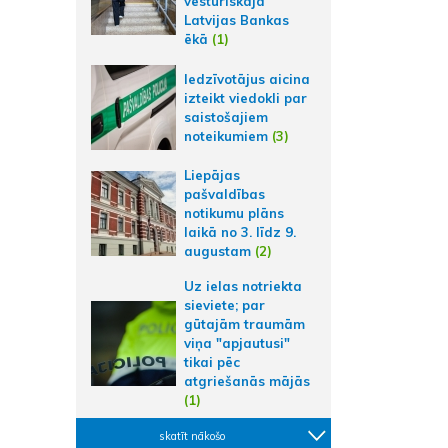
vēsturiskajā
Latvijas Bankas
ēkā
(1)
Iedzīvotājus aicina
izteikt viedokli par
saistošajiem
noteikumiem
(3)
Liepājas
pašvaldības
notikumu plāns
laikā no 3. līdz 9.
augustam
(2)
Uz ielas notriekta
sieviete; par
gūtajām traumām
viņa "apjautusi"
tikai pēc
atgriešanās mājās
(1)
skatīt nākošo