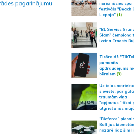
trādes pagarinājumu
norisināsies spor
festivāls "Beach
Liepaja"
(1)
"BL Serviss Gran
Slam" čempiona t
izcīna Ernests Bu
Tiešraidē "TikTo
pamanīts
apdraudējums m
bērniem
(3)
Uz ielas notriekt
sieviete; par gūt
traumām viņa
"apjautusi" tikai 
atgriešanās māj
“Bioforce” piesai
Baltijas biometā
nozarē līdz šim l