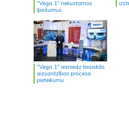
"Vega 1" nekustamos
izs
īpašumus
"Vega 1" iesniedz tiesiskās
aizsardzības procesa
pieteikumu