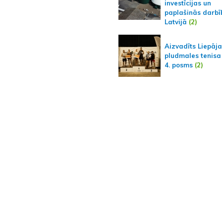
investīcijas un
paplašinās darbī
Latvijā
(2)
Aizvadīts Liepāj
pludmales tenisa
4. posms
(2)