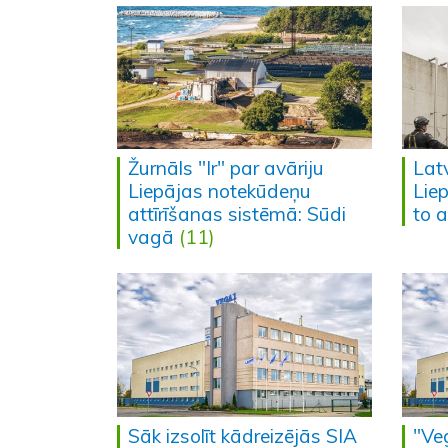
Žurnāls "Ir" par avāriju
Latv
Liepājas notekūdeņu
Lie
attīrīšanas sistēmā: Sūdi
to 
vagā
(11)
Sāk izsolīt kādreizējās SIA
"Ve