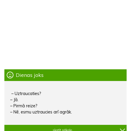
Dienas joks
– Uztraucaties?
– Jā.
– Pirmā reize?
– Nē, esmu uztraucies arī agrāk.
skatīt nākošo