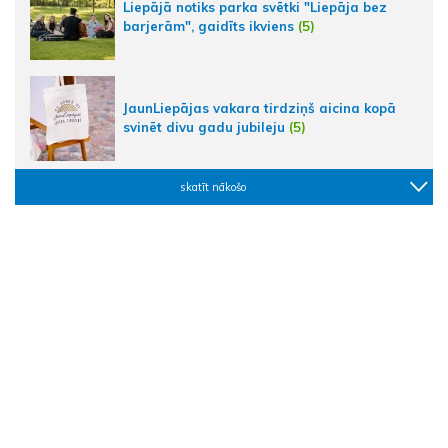
Liepājā notiks parka svētki "Liepāja bez
barjerām", gaidīts ikviens
(5)
JaunLiepājas vakara tirdziņš aicina kopā
svinēt divu gadu jubileju
(5)
skatīt nākošo