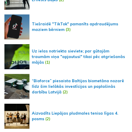
Tiešraidē "TikTok" pamanīts apdraudējums
maziem bērniem
(3)
Uz ielas notriekta sieviete; par gūtajām
traumām viņa "apjautusi" tikai pēc atgriešanās
mājās
(1)
“Bioforce” piesaista Baltijas biometāna nozarē
līdz šim lielākās investīcijas un paplašinās
darbību Latvijā
(2)
Aizvadīts Liepājas pludmales tenisa līgas 4.
posms
(2)