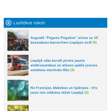
Lasītākie raksti
Augustā “Pegaza Pagalms” aicina uz 10
bezmaksas koncertiem Liepājas sirdī
(5)
Liepājā sāks kursēt pirmie jaunie
elektroautobusi un stāsies spēkā jaunais
autobusu maršrutu tīkls
(3)
No Francijas, Meksikas un Spānijas – trīs
jauni ielu mākslas stāsti Liepājā
(2)