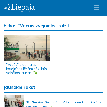
Birkas
"Vecais zvejnieks"
raksti
"Vecās" pludmales
kafejnīcas lēnām sāk, būs
vairākas jaunas
(3)
Jaunākie raksti
"BL Serviss Grand Slam" čempiona titulu izcīna
Ernests Buļko
(2)