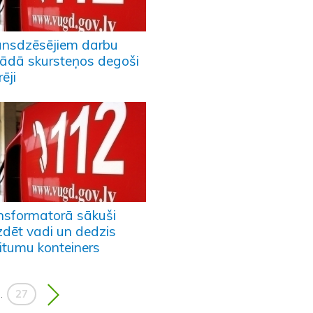
nsdzēsējiem darbu
ādā skursteņos degoši
ēji
nsformatorā sākuši
zdēt vadi un dedzis
ritumu konteiners
27
..