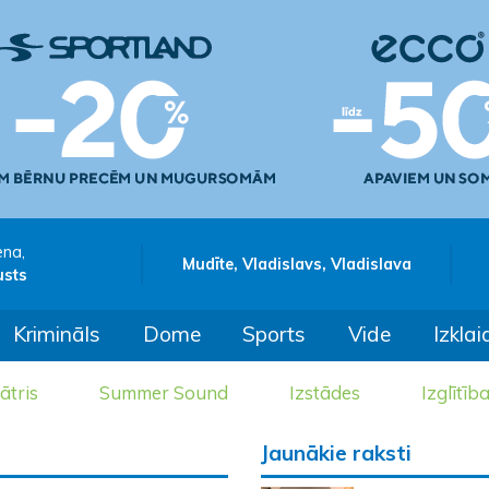
ena,
Mudīte, Vladislavs, Vladislava
usts
Krimināls
Dome
Sports
Vide
Izklai
ātris
Summer Sound
Izstādes
Izglītīb
Jaunākie raksti