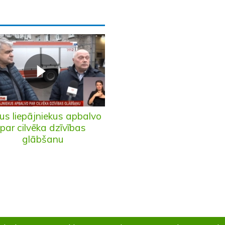
us liepājniekus apbalvo
par cilvēka dzīvības
glābšanu