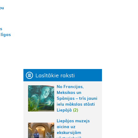
bu
as
 līgas
Lasītākie raksti
No Francijas,
Meksikas un
Spānijas – trīs jauni
ielu mākslas stāsti
Liepājā
(2)
Liepājas muzejs
aicina uz
ekskursijām