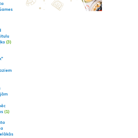
ta
 Games
d
itulu
ļko
(3)
k"
aziem
a
ajām
pēc
ās
(1)
sta
na
ielākās