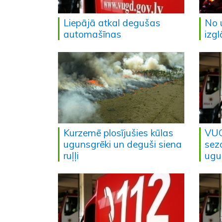
Liepājā atkal degušas
No 
automašīnas
izgl
Kurzemē plosījušies kūlas
VUG
ugunsgrēki un deguši siena
sez
ruļļi
ugu