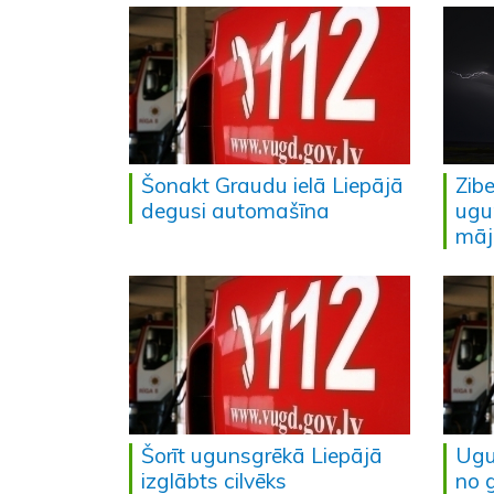
Šonakt Graudu ielā Liepājā
Zib
degusi automašīna
ugu
māj
Šorīt ugunsgrēkā Liepājā
Ugun
izglābts cilvēks
no 