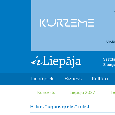
Sestdi
8.aug
Liepājnieki
Bizness
Kultūra
Koncerts
Liepāja 2027
Te
Birkas
"ugunsgrēks"
raksti