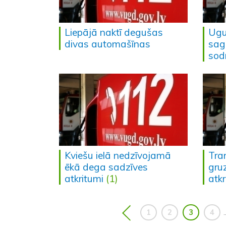
Liepājā naktī degušas
Ugu
divas automašīnas
sag
sodr
Kviešu ielā nedzīvojamā
Tra
ēkā dega sadzīves
gru
atkritumi
(1)
atk
1
2
3
4
.