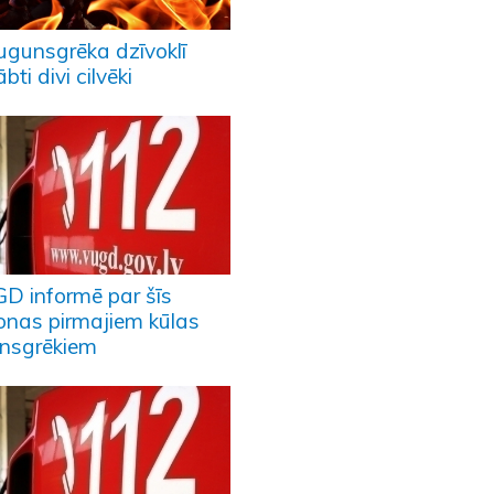
ugunsgrēka dzīvoklī
ābti divi cilvēki
D informē par šīs
onas pirmajiem kūlas
nsgrēkiem