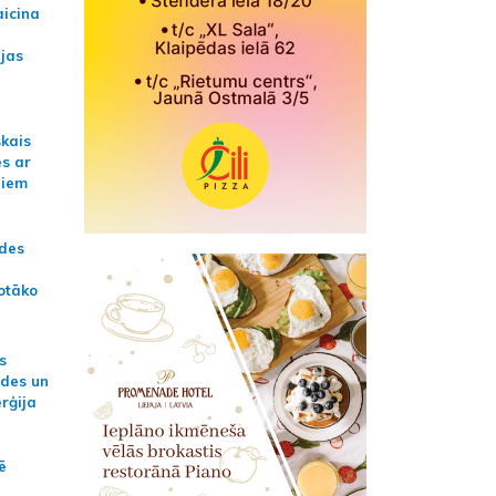
aicina
ijas
skais
es ar
jiem
ādes
otāko
s
ides un
erģija
ē