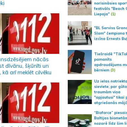
ēki
norisināsies spor
festivāls "Beach
Liepaja"
(1)
"BL Serviss Gran
Slam" čempiona t
izcīna Ernests Bu
Tiešraidē "TikTo
nsdzēsējiem nācās
pamanīts
apdraudējums m
t dīvānu, šķūnīti un
bērniem
(3)
, kā arī meklēt cilvēku
Uz ielas notriekt
sieviete; par gūt
traumām viņa
"apjautusi" tikai 
atgriešanās māj
“Bioforce” piesai
Baltijas biometā
nozarē līdz šim l