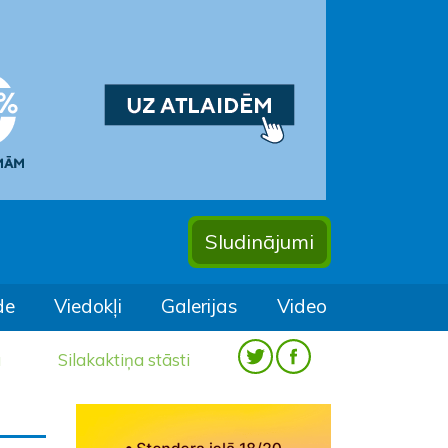
Sludinājumi
de
Viedokļi
Galerijas
Video
a
Silakaktiņa stāsti