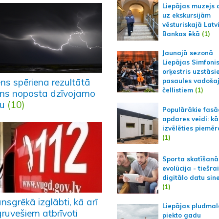
Liepājas muzejs 
uz ekskursijām
vēsturiskajā Latv
Bankas ēkā
(1)
Jaunajā sezonā
Liepājas Simfoni
orķestris uzstāsi
ens spēriena rezultātā
pasaules vadoša
čellistiem
(1)
ns noposta dzīvojamo
u
(10)
Populārākie fas
apdares veidi: kā
izvēlēties piemēr
(1)
Sporta skatīšanā
evolūcija - tiešra
digitālo datu sin
(1)
sgrēkā izglābti, kā arī
Liepājas pludmal
gruvešiem atbrīvoti
piekto gadu