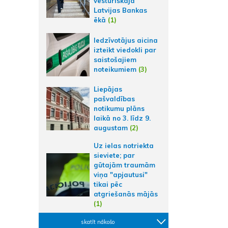
vēsturiskajā
Latvijas Bankas
ēkā
(1)
Iedzīvotājus aicina
izteikt viedokli par
saistošajiem
noteikumiem
(3)
Liepājas
pašvaldības
notikumu plāns
laikā no 3. līdz 9.
augustam
(2)
Uz ielas notriekta
sieviete; par
gūtajām traumām
viņa "apjautusi"
tikai pēc
atgriešanās mājās
(1)
skatīt nākošo