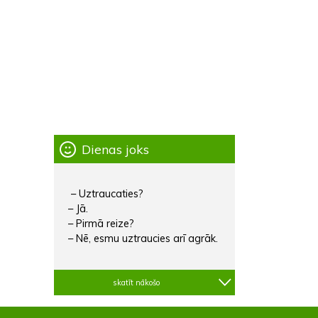
Dienas joks
– Uztraucaties?
– Jā.
– Pirmā reize?
– Nē, esmu uztraucies arī agrāk.
skatīt nākošo