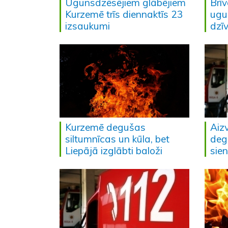
Ugunsdzēsējiem glābējiem
Brīv
Kurzemē trīs diennaktīs 23
ugu
izsaukumi
dzī
Kurzemē degušas
Aiz
siltumnīcas un kūla, bet
deg
Liepājā izglābti baloži
sien