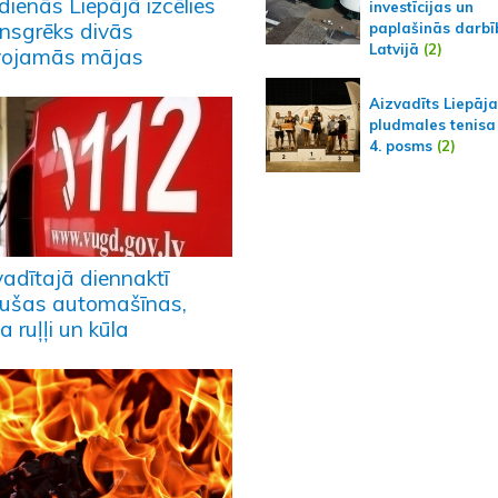
dienās Liepājā izcēlies
investīcijas un
nsgrēks divās
paplašinās darbī
Latvijā
(2)
vojamās mājas
Aizvadīts Liepāj
pludmales tenisa
4. posms
(2)
vadītajā diennaktī
ušas automašīnas,
a ruļļi un kūla