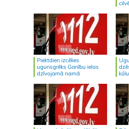
cilv
Piektdien izcēlies
Ugu
ugunsgrēks Ganību ielas
dzēs
dzīvojamā namā
kūlu