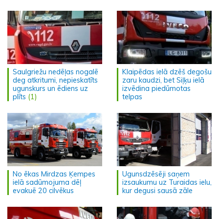
Saulgriežu nedēļas nogalē
Klaipēdas ielā dzēš degošu
deg atkritumi, nepieskatīts
zaru kaudzi, bet Siļķu ielā
ugunskurs un ēdiens uz
izvēdina piedūmotas
plīts
(1)
telpas
No ēkas Mirdzas Ķempes
Ugunsdzēsēji saņem
ielā sadūmojuma dēļ
izsaukumu uz Turaidas ielu,
evakuē 20 cilvēkus
kur degusi sausā zāle