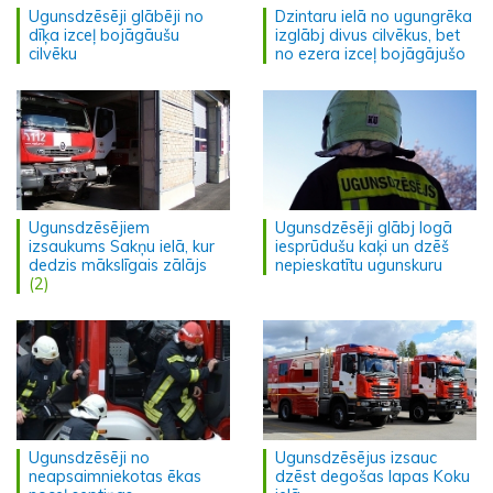
Ugunsdzēsēji glābēji no
Dzintaru ielā no ugungrēka
dīķa izceļ bojāgāušu
izglābj divus cilvēkus, bet
cilvēku
no ezera izceļ bojāgājušo
Ugunsdzēsējiem
Ugunsdzēsēji glābj logā
izsaukums Sakņu ielā, kur
iesprūdušu kaķi un dzēš
dedzis mākslīgais zālājs
nepieskatītu ugunskuru
(2)
Ugunsdzēsēji no
Ugunsdzēsējus izsauc
neapsaimniekotas ēkas
dzēst degošas lapas Koku