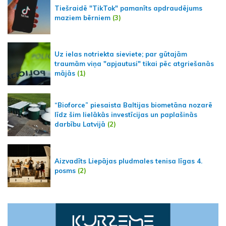
Tiešraidē "TikTok" pamanīts apdraudējums
maziem bērniem
(3)
Uz ielas notriekta sieviete; par gūtajām
traumām viņa "apjautusi" tikai pēc atgriešanās
mājās
(1)
“Bioforce” piesaista Baltijas biometāna nozarē
līdz šim lielākās investīcijas un paplašinās
darbību Latvijā
(2)
Aizvadīts Liepājas pludmales tenisa līgas 4.
posms
(2)