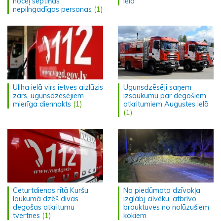
noceļ septiņas
ielā
nepilngadīgas personas
(1)
Uliha ielā virs ietves aizlūzis
Ugunsdzēsēji saņem
zars, ugunsdzēsējiem
izsaukumu par degošiem
mierīga diennakts
(1)
atkritumiem Augustes ielā
(1)
Ceturtdienas rītā Kuršu
No piedūmota dzīvokļa
laukumā dzēš divas
izglābj cilvēku, atbrīvo
degošas atkritumu
brauktuves no nolūzušiem
tvertnes
(1)
kokiem