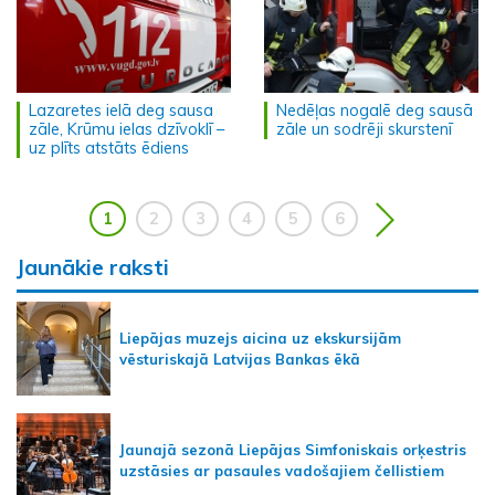
Lazaretes ielā deg sausa
Nedēļas nogalē deg sausā
zāle, Krūmu ielas dzīvoklī –
zāle un sodrēji skurstenī
uz plīts atstāts ēdiens
1
2
3
4
5
6
Jaunākie raksti
Liepājas muzejs aicina uz ekskursijām
vēsturiskajā Latvijas Bankas ēkā
Jaunajā sezonā Liepājas Simfoniskais orķestris
uzstāsies ar pasaules vadošajiem čellistiem