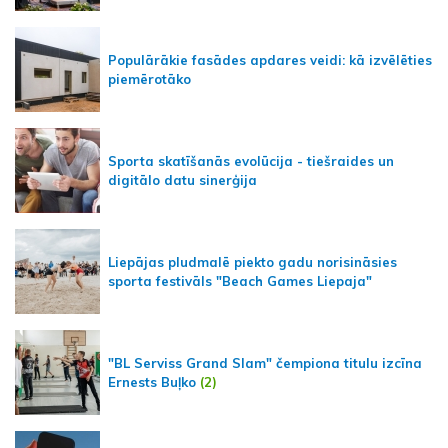
Populārākie fasādes apdares veidi: kā izvēlēties
piemērotāko
Sporta skatīšanās evolūcija - tiešraides un
digitālo datu sinerģija
Liepājas pludmalē piekto gadu norisināsies
sporta festivāls "Beach Games Liepaja"
"BL Serviss Grand Slam" čempiona titulu izcīna
Ernests Buļko
(2)