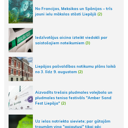
No Francijas, Meksikas un Spānijas – trīs
jauni ielu mākslas stāsti Liepājā
(2)
Iedzīvotājus aicina izteikt viedokli par
saistošajiem noteikumiem
(3)
Liepājas pašvaldības notikumu plāns laikā
no 3. līdz 9. augustam
(2)
Aizvadīts trešais pludmales volejbola un
pludmales tenisa festivāls "Amber Sand
Fest Liepāja"
(2)
Uz ielas notriekta sieviete; par gūtajām
traumām viņa "apjautusi" tikai pēc