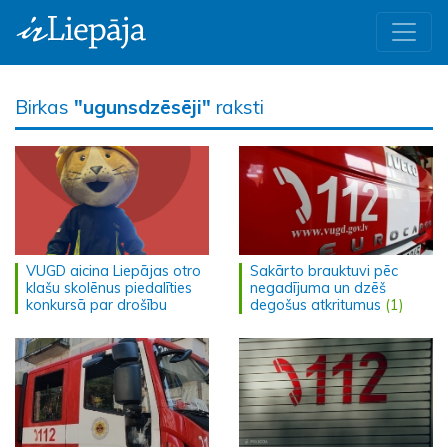
Birkas
"ugunsdzēsēji"
raksti
VUGD aicina Liepājas otro
Sakārto brauktuvi pēc
klašu skolēnus piedalīties
negadījuma un dzēš
konkursā par drošību
degošus atkritumus
(1)