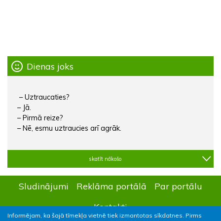
Dienas joks
– Uztraucaties?
– Jā.
– Pirmā reize?
– Nē, esmu uztraucies arī agrāk.
skatīt nākošo
Sludinājumi
Reklāma portālā
Par portālu
Kontakti
Informējam, ka šajā tīmekļa vietnē tiek izmantotas sīkdatnes. Pirms