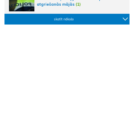
atgriešanās mājās
(1)
skatīt nākošo