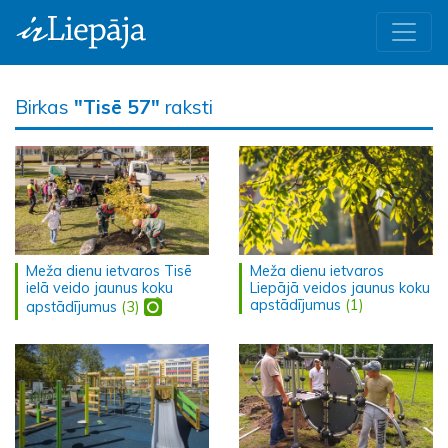
Birkas
"Tisē 57"
raksti
Meža dienu ietvaros Tisē
Meža dienu ietvaros
ielā veido jaunus koku
Liepājā veidos jaunus koku
apstādījumus
(1)
apstādījumus
(3)