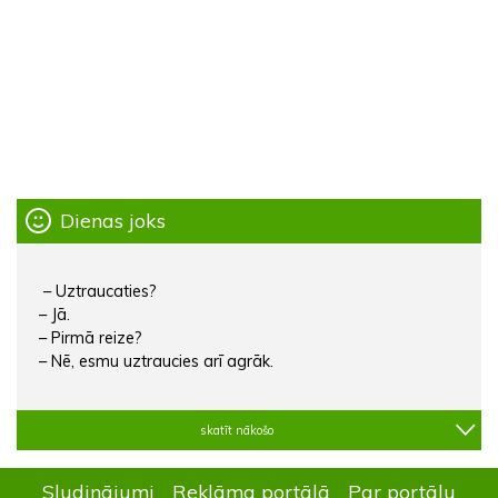
Dienas joks
– Uztraucaties?
– Jā.
– Pirmā reize?
– Nē, esmu uztraucies arī agrāk.
skatīt nākošo
Sludinājumi
Reklāma portālā
Par portālu