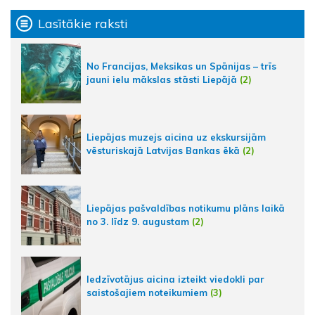
Lasītākie raksti
No Francijas, Meksikas un Spānijas – trīs
jauni ielu mākslas stāsti Liepājā
(2)
Liepājas muzejs aicina uz ekskursijām
vēsturiskajā Latvijas Bankas ēkā
(2)
Liepājas pašvaldības notikumu plāns laikā
no 3. līdz 9. augustam
(2)
Iedzīvotājus aicina izteikt viedokli par
saistošajiem noteikumiem
(3)