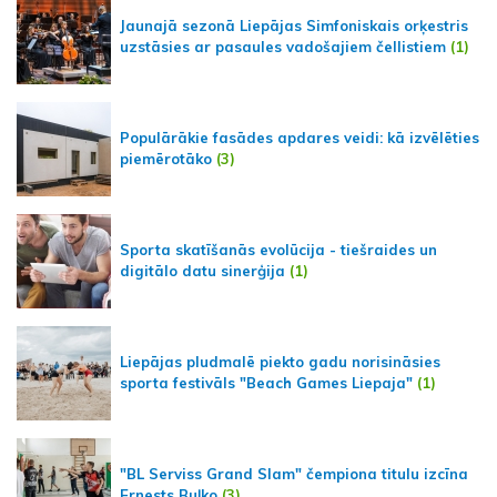
Jaunajā sezonā Liepājas Simfoniskais orķestris
uzstāsies ar pasaules vadošajiem čellistiem
(1)
Populārākie fasādes apdares veidi: kā izvēlēties
piemērotāko
(3)
Sporta skatīšanās evolūcija - tiešraides un
digitālo datu sinerģija
(1)
Liepājas pludmalē piekto gadu norisināsies
sporta festivāls "Beach Games Liepaja"
(1)
"BL Serviss Grand Slam" čempiona titulu izcīna
Ernests Buļko
(3)