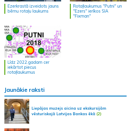
Ezerkrastā izveidots jauns
Rotaļlaukumus "Putni" un
bērnu rotaļu laukums
"Ezers" ierīkos SIA
"Fixman"
Līdz 2022.gadam cer
iekārtot piecus
rotaļlaukumus
Jaunākie raksti
Liepājas muzejs aicina uz ekskursijām
vēsturiskajā Latvijas Bankas ēkā
(2)