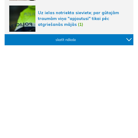
Uz ielas notriekta sieviete; par gūtajām
traumām viņa "apjautusi" tikai pēc
atgriešanās mājās
(1)
skatīt nākošo