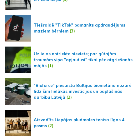
Tiešraidē "TikTok" pamanīts apdraudējums
maziem bērniem
(3)
Uz ielas notriekta sieviete; par gūtajām
traumām viņa "apjautusi" tikai pēc atgriešanās
mājās
(1)
“Bioforce” piesaista Baltijas biometāna nozarē
līdz šim lielākās investīcijas un paplašinās
darbību Latvijā
(2)
Aizvadīts Liepājas pludmales tenisa līgas 4.
posms
(2)