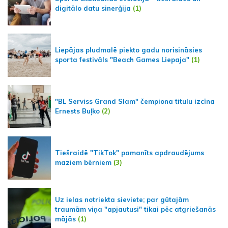
digitālo datu sinerģija
(1)
Liepājas pludmalē piekto gadu norisināsies
sporta festivāls "Beach Games Liepaja"
(1)
"BL Serviss Grand Slam" čempiona titulu izcīna
Ernests Buļko
(2)
Tiešraidē "TikTok" pamanīts apdraudējums
maziem bērniem
(3)
Uz ielas notriekta sieviete; par gūtajām
traumām viņa "apjautusi" tikai pēc atgriešanās
mājās
(1)