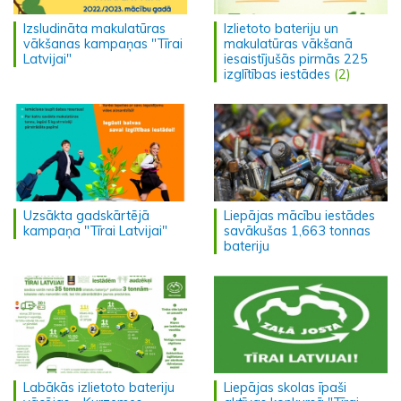
Izsludināta makulatūras
Izlietoto bateriju un
vākšanas kampaņas "Tīrai
makulatūras vākšanā
Latvijai"
iesaistījušās pirmās 225
izglītības iestādes
(2)
Uzsākta gadskārtējā
Liepājas mācību iestādes
kampaņa "Tīrai Latvijai"
savākušas 1,663 tonnas
bateriju
Labākās izlietoto bateriju
Liepājas skolas īpaši