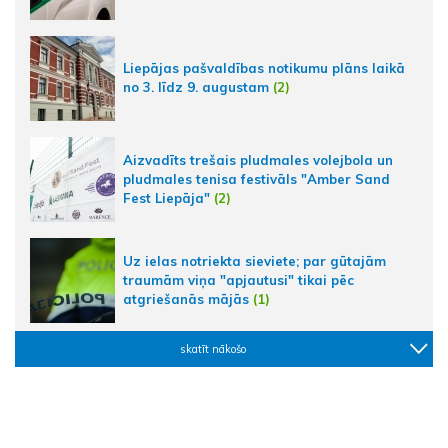
Liepājas pašvaldības notikumu plāns laikā
no 3. līdz 9. augustam
(2)
Aizvadīts trešais pludmales volejbola un
pludmales tenisa festivāls "Amber Sand
Fest Liepāja"
(2)
Uz ielas notriekta sieviete; par gūtajām
traumām viņa "apjautusi" tikai pēc
atgriešanās mājās
(1)
skatīt nākošo