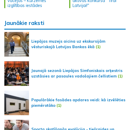
vācējas – Kurzemes
aktīvas konkursā "Tīrai
izglītības iestādes
Latvijai!"
Jaunākie raksti
Liepājas muzejs aicina uz ekskursijām
vēsturiskajā Latvijas Bankas ēkā
(1)
Jaunajā sezonā Liepājas Simfoniskais orķestris
uzstāsies ar pasaules vadošajiem čellistiem
(1)
Populārākie fasādes apdares veidi: kā izvēlēties
piemērotāko
(1)
Sporta skatīšanās evolūcija - tiešraides un