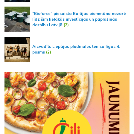
“Bioforce” piesaista Baltijas biometāna nozarē
līdz šim lielākās investīcijas un paplašinās
darbību Latvijā
(2)
Aizvadīts Liepājas pludmales tenisa līgas 4.
posms
(2)