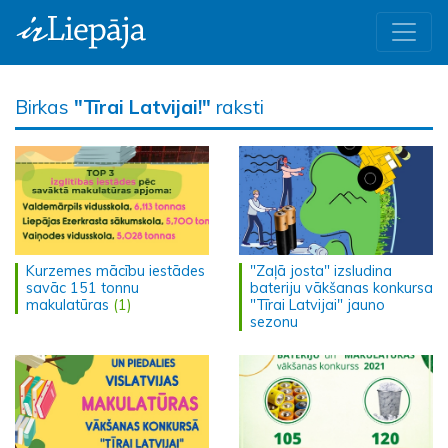
Birkas
"Tīrai Latvijai!"
raksti
Kurzemes mācību iestādes
"Zaļā josta" izsludina
savāc 151 tonnu
bateriju vākšanas konkursa
makulatūras
(1)
"Tīrai Latvijai" jauno
sezonu