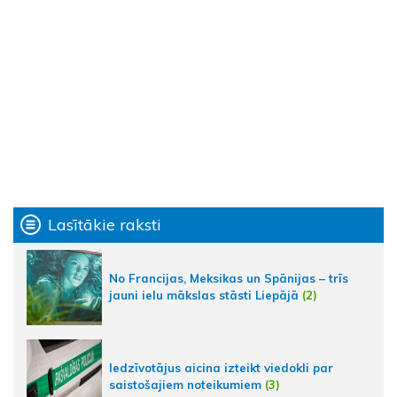
Lasītākie raksti
No Francijas, Meksikas un Spānijas – trīs
jauni ielu mākslas stāsti Liepājā
(2)
Iedzīvotājus aicina izteikt viedokli par
saistošajiem noteikumiem
(3)