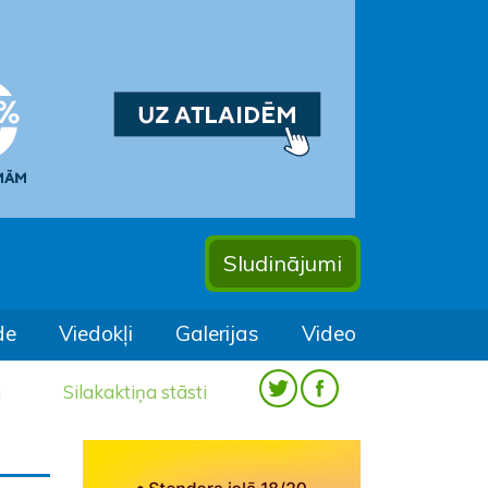
Sludinājumi
de
Viedokļi
Galerijas
Video
a
Silakaktiņa stāsti