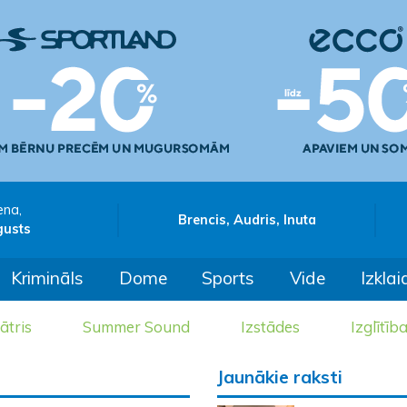
ena,
Brencis, Audris, Inuta
gusts
Krimināls
Dome
Sports
Vide
Izklai
ātris
Summer Sound
Izstādes
Izglītīb
Jaunākie raksti