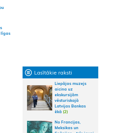
bu
as
 līgas
Lasītākie raksti
Liepājas muzejs
aicina uz
ekskursijām
vēsturiskajā
Latvijas Bankas
ēkā
(2)
No Francijas,
Meksikas un