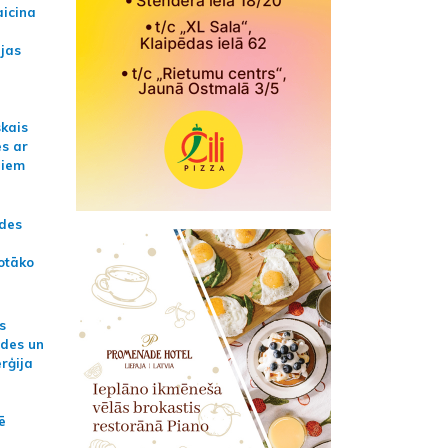
aicina
ijas
skais
es ar
jiem
ādes
otāko
s
ides un
erģija
ē