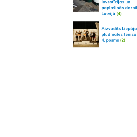
investīcijas un
paplašinās darbī
Latvijā
(4)
Aizvadīts Liepāj
pludmales tenisa
4. posms
(2)