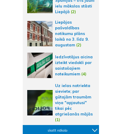
Spānijas – trīs jauni
ielu mākslas stāsti
Liepājā
(2)
Liepājas
pašvaldības
notikumu plāns
laikā no 3. līdz 9.
augustam
(2)
Iedzīvotājus aicina
izteikt viedokli par
saistošajiem
noteikumiem
(4)
Uz ielas notriekta
sieviete; par
gūtajām traumām
viņa "apjautusi"
tikai pēc
atgriešanās mājās
(1)
skatīt nākošo