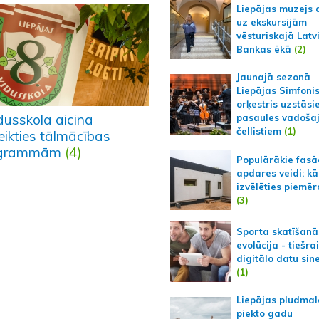
Liepājas muzejs 
uz ekskursijām
vēsturiskajā Latv
Bankas ēkā
(2)
Jaunajā sezonā
Liepājas Simfoni
orķestris uzstāsi
dusskola aicina
pasaules vadoša
čellistiem
(1)
eikties tālmācības
ogrammām
(4)
Populārākie fas
apdares veidi: kā
izvēlēties piemēr
(3)
Sporta skatīšanā
evolūcija - tiešra
digitālo datu sin
(1)
Liepājas pludmal
piekto gadu