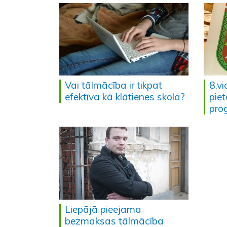
Vai tālmācība ir tikpat
8.vi
efektīva kā klātienes skola?
piet
pr
Liepājā pieejama
bezmaksas tālmācība