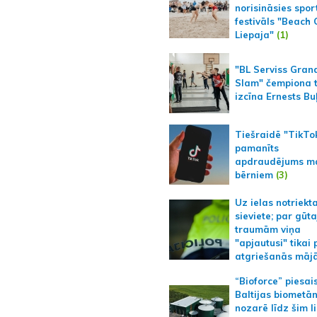
norisināsies spor
festivāls "Beach
Liepaja"
(1)
"BL Serviss Gran
Slam" čempiona t
izcīna Ernests Bu
Tiešraidē "TikTo
pamanīts
apdraudējums m
bērniem
(3)
Uz ielas notriekt
sieviete; par gūt
traumām viņa
"apjautusi" tikai 
atgriešanās māj
“Bioforce” piesai
Baltijas biometā
nozarē līdz šim l