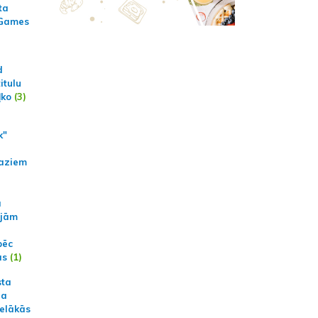
ta
 Games
d
itulu
ļko
(3)
k"
aziem
a
ajām
pēc
ās
(1)
sta
na
ielākās