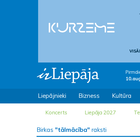
Pirmdi
10.au
Liepājnieki
Bizness
Kultūra
Koncerts
Liepāja 2027
Te
Birkas
"tālmācība"
raksti