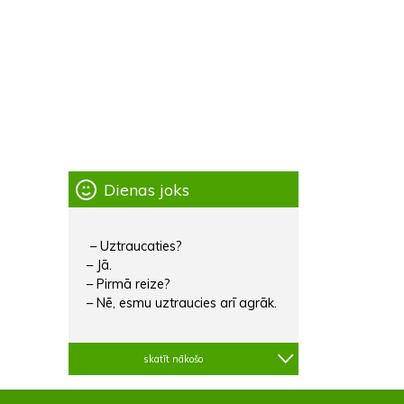
Dienas joks
– Uztraucaties?
– Jā.
– Pirmā reize?
– Nē, esmu uztraucies arī agrāk.
skatīt nākošo