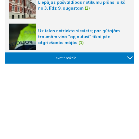
Liepājas pašvaldības notikumu plāns laikā
no 3. līdz 9. augustam
(2)
Uz ielas notriekta sieviete; par gūtajām
traumām viņa "apjautusi" tikai pēc
atgriešanās mājās
(1)
skatīt nākošo