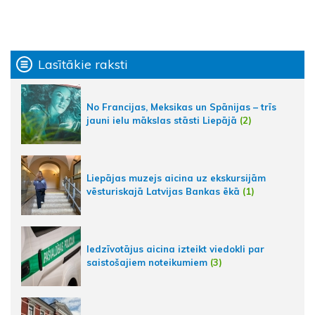
Lasītākie raksti
No Francijas, Meksikas un Spānijas – trīs
jauni ielu mākslas stāsti Liepājā
(2)
Liepājas muzejs aicina uz ekskursijām
vēsturiskajā Latvijas Bankas ēkā
(1)
Iedzīvotājus aicina izteikt viedokli par
saistošajiem noteikumiem
(3)