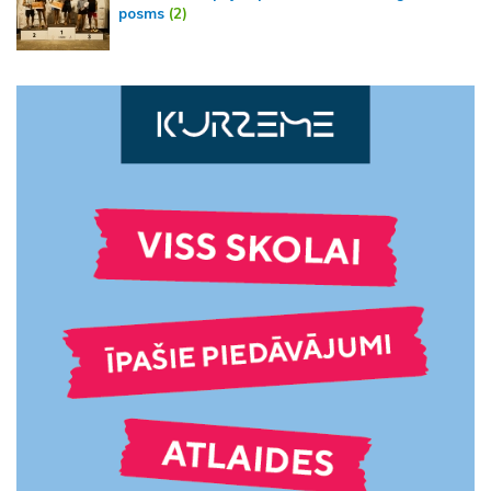
posms
(2)