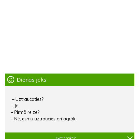
Dienas joks
– Uztraucaties?
– Jā.
– Pirmā reize?
– Nē, esmu uztraucies arī agrāk.
skatīt nākošo