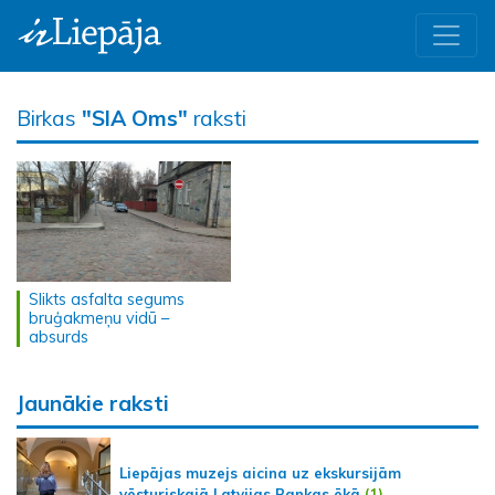
Birkas
"SIA Oms"
raksti
Slikts asfalta segums
bruģakmeņu vidū –
absurds
Jaunākie raksti
Liepājas muzejs aicina uz ekskursijām
vēsturiskajā Latvijas Bankas ēkā
(1)