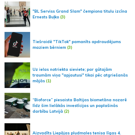
"BL Serviss Grand Slam" čempiona titulu izcīna
Ernests Buļko
(3)
Tiešraidē "TikTok" pamanīts apdraudējums
maziem bērniem
(3)
Uz ielas notriekta sieviete; par gūtajām
traumām viņa "apjautusi" tikai pēc atgriešanās
mājās
(1)
“Bioforce” piesaista Baltijas biometāna nozarē
līdz šim lielākās investīcijas un paplašinās
darbību Latvijā
(2)
Aizvadīts Liepājas pludmales tenisa līgas 4.