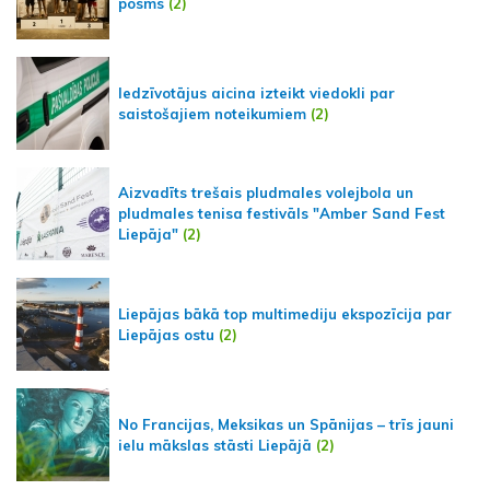
posms
(2)
Iedzīvotājus aicina izteikt viedokli par
saistošajiem noteikumiem
(2)
Aizvadīts trešais pludmales volejbola un
pludmales tenisa festivāls "Amber Sand Fest
Liepāja"
(2)
Liepājas bākā top multimediju ekspozīcija par
Liepājas ostu
(2)
No Francijas, Meksikas un Spānijas – trīs jauni
ielu mākslas stāsti Liepājā
(2)