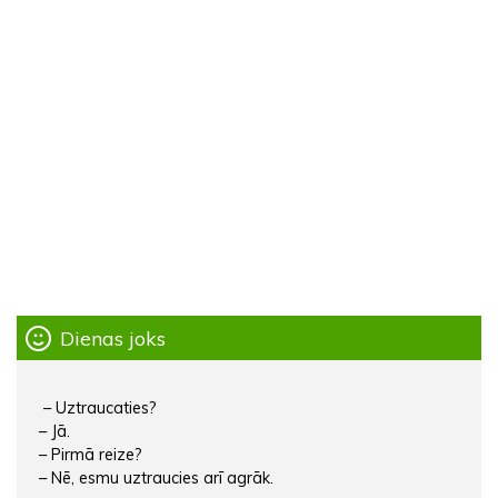
Dienas joks
– Uztraucaties?
– Jā.
– Pirmā reize?
– Nē, esmu uztraucies arī agrāk.