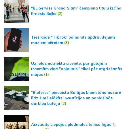
"BL Serviss Grand Slam" čempiona titulu izcīna
Ernests Buļko
(2)
Tiešraidē "TikTok" pamanīts apdraudējums
maziem bērniem
(3)
Uz ielas notriekta sieviete; par gūtajām
traumām viņa "apjautusi" tikai pēc atgriešanās
mājās
(1)
“Bioforce” piesaista Baltijas biometāna nozarē
līdz šim lielākās investīcijas un paplašinās
darbību Latvijā
(2)
Aizvadīts Liepājas pludmales tenisa līgas 4.