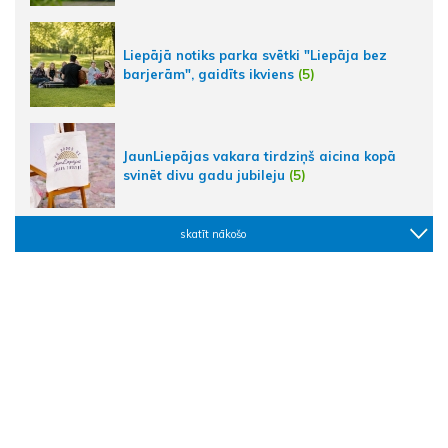
Liepājā notiks parka svētki "Liepāja bez
barjerām", gaidīts ikviens
(5)
JaunLiepājas vakara tirdziņš aicina kopā
svinēt divu gadu jubileju
(5)
skatīt nākošo