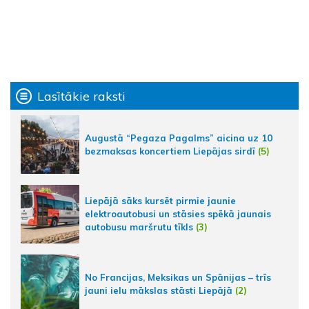
Lasītākie raksti
Augustā “Pegaza Pagalms” aicina uz 10
bezmaksas koncertiem Liepājas sirdī
(5)
Liepājā sāks kursēt pirmie jaunie
elektroautobusi un stāsies spēkā jaunais
autobusu maršrutu tīkls
(3)
No Francijas, Meksikas un Spānijas – trīs
jauni ielu mākslas stāsti Liepājā
(2)