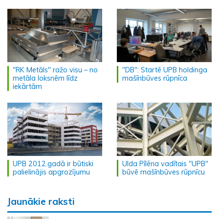
"RK Metāls" ražo visu – no
"DB": Startē UPB holdinga
metāla loksnēm līdz
mašīnbūves rūpnīca
iekārtām
UPB 2012.gadā ir būtiski
Ulda Pīlēna vadītais "UPB"
palielinājis apgrozījumu
būvē mašīnbūves rūpnīcu
Jaunākie raksti