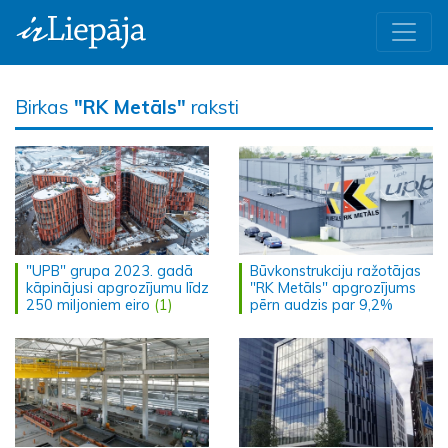
Birkas
"RK Metāls"
raksti
"UPB" grupa 2023. gadā
Būvkonstrukciju ražotājas
kāpinājusi apgrozījumu līdz
"RK Metāls" apgrozījums
250 miljoniem eiro
(1)
pērn audzis par 9,2%