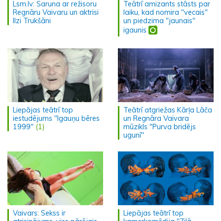
Lsm.lv: Saruna ar režisoru
Teātrī amizants stāsts par
Regnāru Vaivaru un aktrisi
laiku, kad nomira "vecais"
Ilzi Trukšāni
un piedzima "jaunais"
igaunis
Liepājas teātrī top
Teātrī atgriežas Kārļa Lāča
iestudējums "Igauņu bēres
un Regnāra Vaivara
1999"
(1)
mūzikls "Purva bridējs
ugunī"
Vaivars: Sekss ir
Liepājas teātrī top