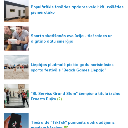
Populārākie fasādes apdares veidi: kā izvēlēties
piemērotāko
Sporta skatīšanās evolūcija - tiešraides un
digitālo datu sinerģija
Liepājas pludmalē piekto gadu norisināsies
sporta festivāls "Beach Games Liepaja"
"BL Serviss Grand Slam" čempiona titulu izcīna
Ernests Buļko
(2)
Tiešraidē "TikTok" pamanīts apdraudējums
maziem bērniem
(3)