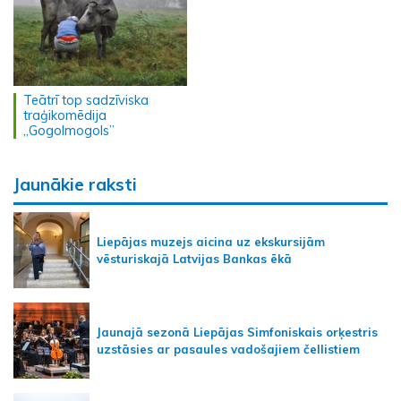
Teātrī top sadzīviska
traģikomēdija
„Gogolmogols”
Jaunākie raksti
Liepājas muzejs aicina uz ekskursijām
vēsturiskajā Latvijas Bankas ēkā
Jaunajā sezonā Liepājas Simfoniskais orķestris
uzstāsies ar pasaules vadošajiem čellistiem