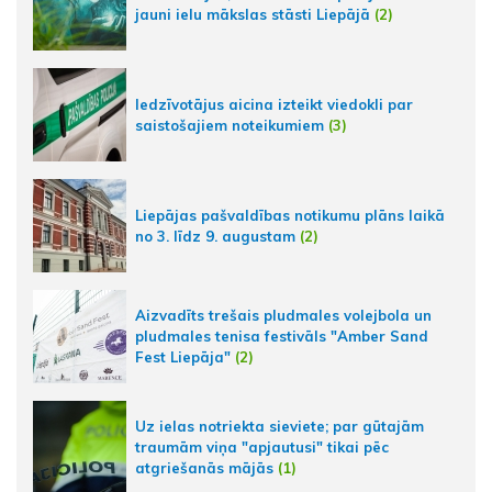
jauni ielu mākslas stāsti Liepājā
(2)
Iedzīvotājus aicina izteikt viedokli par
saistošajiem noteikumiem
(3)
Liepājas pašvaldības notikumu plāns laikā
no 3. līdz 9. augustam
(2)
Aizvadīts trešais pludmales volejbola un
pludmales tenisa festivāls "Amber Sand
Fest Liepāja"
(2)
Uz ielas notriekta sieviete; par gūtajām
traumām viņa "apjautusi" tikai pēc
atgriešanās mājās
(1)