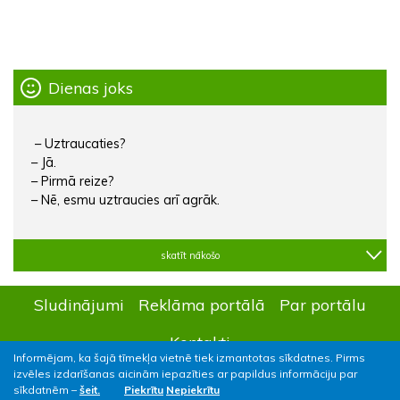
Dienas joks
– Uztraucaties?
– Jā.
– Pirmā reize?
– Nē, esmu uztraucies arī agrāk.
skatīt nākošo
Sludinājumi
Reklāma portālā
Par portālu
Kontakti
Informējam, ka šajā tīmekļa vietnē tiek izmantotas sīkdatnes. Pirms
izvēles izdarīšanas aicinām iepazīties ar papildus informāciju par
sīkdatnēm –
šeit.
Piekrītu
Nepiekrītu