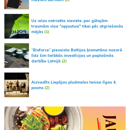
Uz ielas notriekta sieviete; par gūtajām
traumām viņa "apjautusi" tikai pēc atgriešanās
mājās
(1)
“Bioforce” piesaista Baltijas biometāna nozarē
līdz šim lielākās investīcijas un paplašinās
darbību Latvijā
(2)
Aizvadīts Liepājas pludmales tenisa līgas 4.
posms
(2)