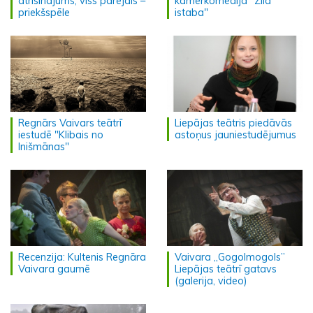
atrisinājums, viss pārējais –
kamerkomēdija "Zilā
priekšspēle
istaba"
Regnārs Vaivars teātrī
Liepājas teātris piedāvās
iestudē "Klibais no
astoņus jauniestudējumus
Inišmānas"
Recenzija: Kultenis Regnāra
Vaivara „Gogolmogols”
Vaivara gaumē
Liepājas teātrī gatavs
(galerija, video)