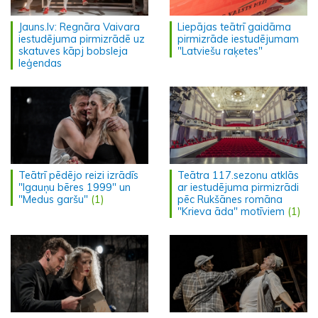
Jauns.lv: Regnāra Vaivara
Liepājas teātrī gaidāma
iestudējuma pirmizrādē uz
pirmizrāde iestudējumam
skatuves kāpj bobsleja
"Latviešu raķetes"
leģendas
Teātrī pēdējo reizi izrādīs
Teātra 117.sezonu atklās
"Igauņu bēres 1999" un
ar iestudējuma pirmizrādi
"Medus garšu"
(1)
pēc Rukšānes romāna
"Krieva āda" motīviem
(1)