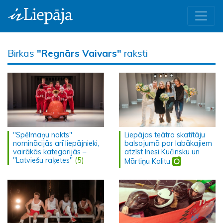
Birkas
"Regnārs Vaivars"
raksti
"Spēlmaņu nakts"
Liepājas teātra skatītāju
nominācijās arī liepājnieki,
balsojumā par labākajiem
vairākās kategorijās –
atzīst Inesi Kučinsku un
"Latviešu raķetes"
(5)
Mārtiņu Kalitu