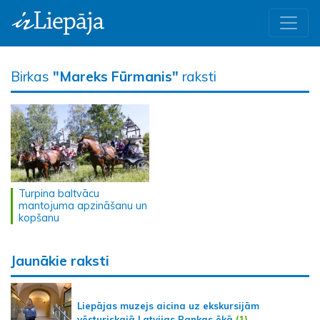
Birkas
"Mareks Fūrmanis"
raksti
Turpina baltvācu
mantojuma apzināšanu un
kopšanu
Jaunākie raksti
Liepājas muzejs aicina uz ekskursijām
vēsturiskajā Latvijas Bankas ēkā
(1)