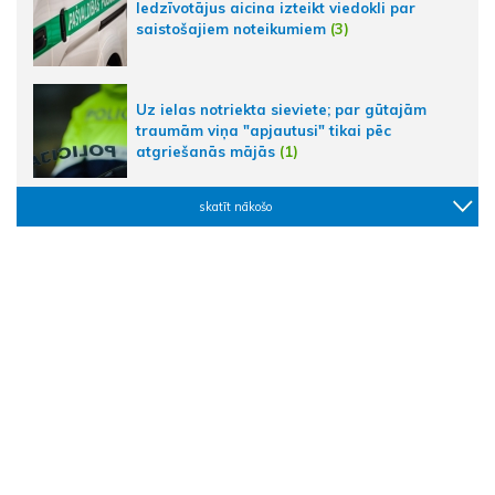
Iedzīvotājus aicina izteikt viedokli par
saistošajiem noteikumiem
(3)
Uz ielas notriekta sieviete; par gūtajām
traumām viņa "apjautusi" tikai pēc
atgriešanās mājās
(1)
skatīt nākošo