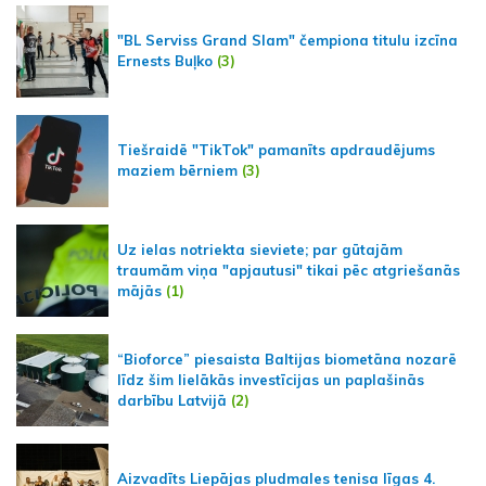
"BL Serviss Grand Slam" čempiona titulu izcīna
Ernests Buļko
(3)
Tiešraidē "TikTok" pamanīts apdraudējums
maziem bērniem
(3)
Uz ielas notriekta sieviete; par gūtajām
traumām viņa "apjautusi" tikai pēc atgriešanās
mājās
(1)
“Bioforce” piesaista Baltijas biometāna nozarē
līdz šim lielākās investīcijas un paplašinās
darbību Latvijā
(2)
Aizvadīts Liepājas pludmales tenisa līgas 4.