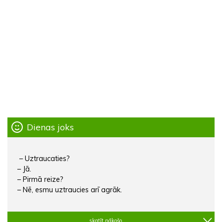
Dienas joks
– Uztraucaties?
– Jā.
– Pirmā reize?
– Nē, esmu uztraucies arī agrāk.
skatīt nākošo