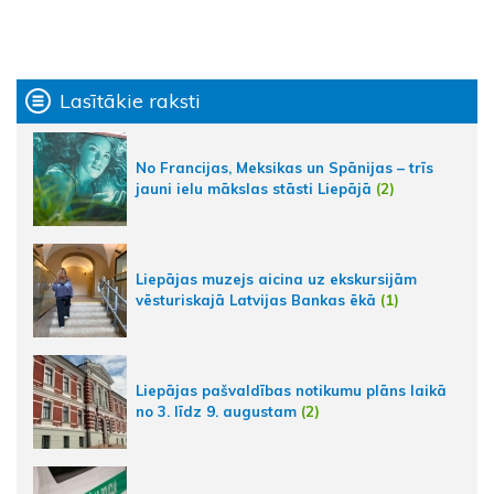
Lasītākie raksti
No Francijas, Meksikas un Spānijas – trīs
jauni ielu mākslas stāsti Liepājā
(2)
Liepājas muzejs aicina uz ekskursijām
vēsturiskajā Latvijas Bankas ēkā
(1)
Liepājas pašvaldības notikumu plāns laikā
no 3. līdz 9. augustam
(2)