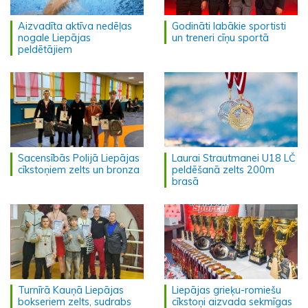
Aizvadīta aktīva nedēļas
Godināti labākie sportisti
nogale Liepājas
un treneri cīņu sportā
peldētājiem
Sacensībās Polijā Liepājas
Laurai Strautmanei U18 LČ
cīkstoņiem zelts un bronza
peldēšanā zelts 200m
brasā
Turnīrā Kauņā Liepājas
Liepājas grieķu-romiešu
bokseriem zelts, sudrabs
cīkstoņi aizvada sekmīgas