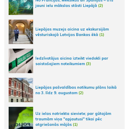
jauni ielu mākslas stāsti Liepājā
(2)
Liepājas muzejs aicina uz ekskursijām
vēsturiskajā Latvijas Bankas ēkā
(1)
Iedzīvotājus aicina izteikt viedokli par
saistošajiem noteikumiem
(3)
Liepājas pašvaldības notikumu plāns laikā
no 3. līdz 9. augustam
(2)
Uz ielas notriekta sieviete; par gūtajām
traumām viņa "apjautusi" tikai pēc
atgriešanās mājās
(1)