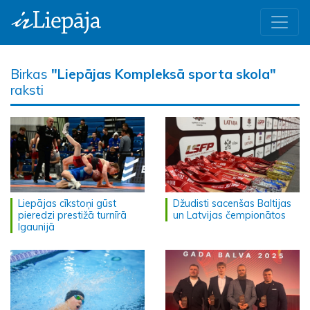
Birkas
"Liepājas Kompleksā sporta skola"
raksti
Liepājas cīkstoņi gūst
Džudisti sacenšas Baltijas
pieredzi prestižā turnīrā
un Latvijas čempionātos
Igaunijā