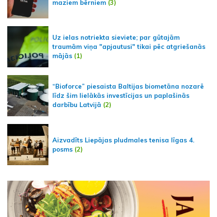
maziem bērniem
(3)
Uz ielas notriekta sieviete; par gūtajām
traumām viņa "apjautusi" tikai pēc atgriešanās
mājās
(1)
“Bioforce” piesaista Baltijas biometāna nozarē
līdz šim lielākās investīcijas un paplašinās
darbību Latvijā
(2)
Aizvadīts Liepājas pludmales tenisa līgas 4.
posms
(2)