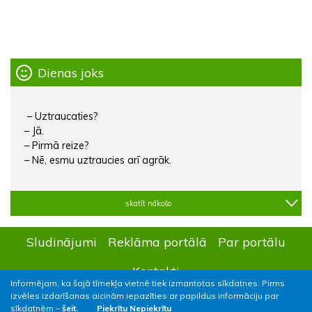
Dienas joks
– Uztraucaties?
– Jā.
– Pirmā reize?
– Nē, esmu uztraucies arī agrāk.
skatīt nākošo
Sludinājumi
Reklāma portālā
Par portālu
Kontakti
Informējam, ka šajā tīmekļa vietnē tiek izmantotas sīkdatnes. Pirms
izvēles izdarīšanas aicinām iepazīties ar papildus informāciju par
sīkdatnēm –
šeit.
Piekrītu
Nepiekrītu