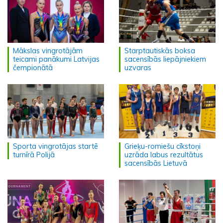
Mākslas vingrotājām
Starptautiskās boksa
teicami panākumi Latvijas
sacensībās liepājniekiem
čempionātā
uzvaras
Sporta vingrotājas startē
Grieķu-romiešu cīkstoņi
turnīrā Polijā
uzrāda labus rezultātus
sacensībās Lietuvā