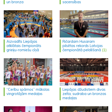
un bronza
sacensības
Aizvadīts Liepājas
Ričardam Husaram
atklātais čempionāts
pilsētas rekords Latvijas
grieķu-romiešu cīņā
čempionātā peldēšanā
(1)
“Cerību spārnos” mākslas
Liepājas džudistiem divas
vingrotājām medaļas
zelta, sudraba un bronzas
medaļas