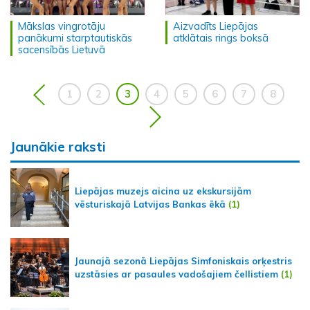
Mākslas vingrotāju
Aizvadīts Liepājas
panākumi starptautiskās
atklātais rings boksā
sacensībās Lietuvā
1
2
3
4
5
6
7
8
Jaunākie raksti
Liepājas muzejs aicina uz ekskursijām
vēsturiskajā Latvijas Bankas ēkā
(1)
Jaunajā sezonā Liepājas Simfoniskais orķestris
uzstāsies ar pasaules vadošajiem čellistiem
(1)