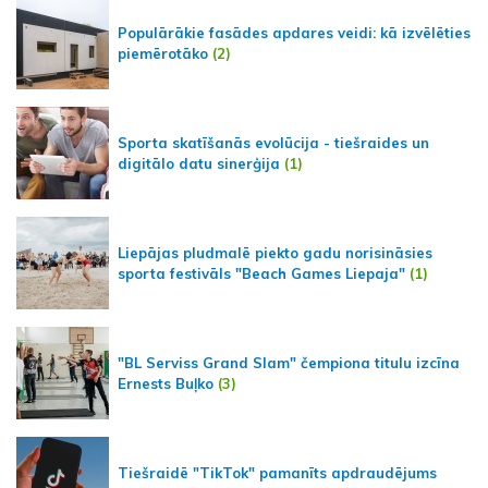
Populārākie fasādes apdares veidi: kā izvēlēties
piemērotāko
(2)
Sporta skatīšanās evolūcija - tiešraides un
digitālo datu sinerģija
(1)
Liepājas pludmalē piekto gadu norisināsies
sporta festivāls "Beach Games Liepaja"
(1)
"BL Serviss Grand Slam" čempiona titulu izcīna
Ernests Buļko
(3)
Tiešraidē "TikTok" pamanīts apdraudējums