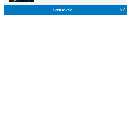
skatīt nākošo