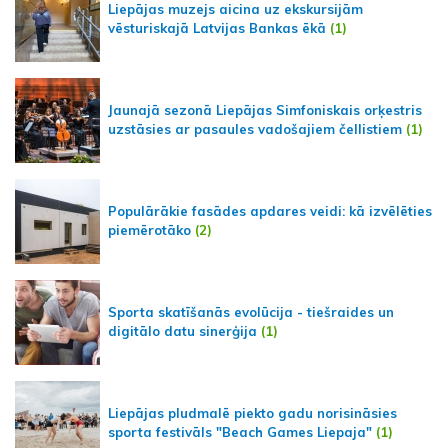
Liepājas muzejs aicina uz ekskursijām
vēsturiskajā Latvijas Bankas ēkā
(1)
Jaunajā sezonā Liepājas Simfoniskais orķestris
uzstāsies ar pasaules vadošajiem čellistiem
(1)
Populārākie fasādes apdares veidi: kā izvēlēties
piemērotāko
(2)
Sporta skatīšanās evolūcija - tiešraides un
digitālo datu sinerģija
(1)
Liepājas pludmalē piekto gadu norisināsies
sporta festivāls "Beach Games Liepaja"
(1)