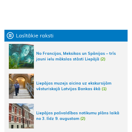
Lasītākie raksti
No Francijas, Meksikas un Spānijas – trīs
jauni ielu mākslas stāsti Liepājā
(2)
Liepājas muzejs aicina uz ekskursijām
vēsturiskajā Latvijas Bankas ēkā
(1)
Liepājas pašvaldības notikumu plāns laikā
no 3. līdz 9. augustam
(2)