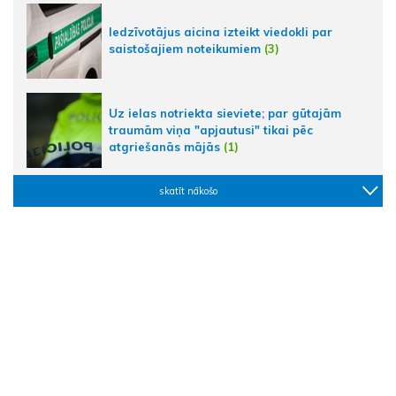
Iedzīvotājus aicina izteikt viedokli par
saistošajiem noteikumiem
(3)
Uz ielas notriekta sieviete; par gūtajām
traumām viņa "apjautusi" tikai pēc
atgriešanās mājās
(1)
skatīt nākošo