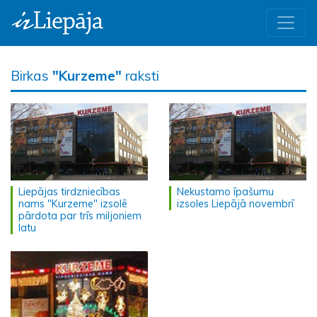
Birkas
"Kurzeme"
raksti
Liepājas tirdzniecības
Nekustamo īpašumu
nams "Kurzeme" izsolē
izsoles Liepājā novembrī
pārdota par trīs miljoniem
latu