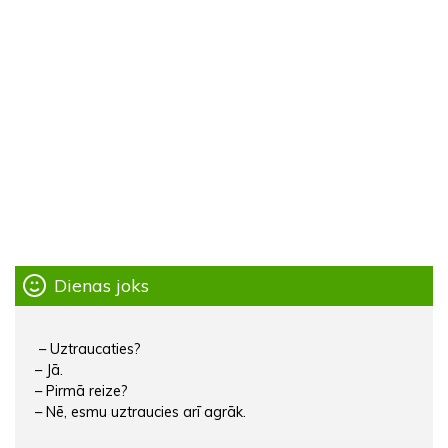
Dienas joks
– Uztraucaties?
– Jā.
– Pirmā reize?
– Nē, esmu uztraucies arī agrāk.