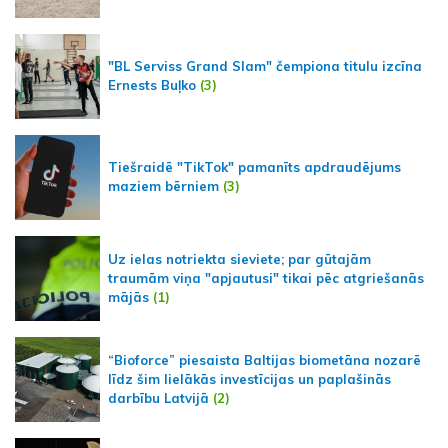
"BL Serviss Grand Slam" čempiona titulu izcīna
Ernests Buļko
(3)
Tiešraidē "TikTok" pamanīts apdraudējums
maziem bērniem
(3)
Uz ielas notriekta sieviete; par gūtajām
traumām viņa "apjautusi" tikai pēc atgriešanās
mājās
(1)
“Bioforce” piesaista Baltijas biometāna nozarē
līdz šim lielākās investīcijas un paplašinās
darbību Latvijā
(2)