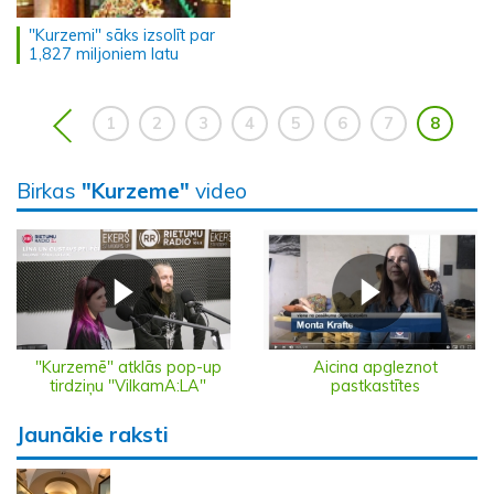
"Kurzemi" sāks izsolīt par
1,827 miljoniem latu
1
2
3
4
5
6
7
8
Birkas
"Kurzeme"
video
"Kurzemē" atklās pop-up
Aicina apgleznot
tirdziņu "VilkamA:LA"
pastkastītes
Jaunākie raksti