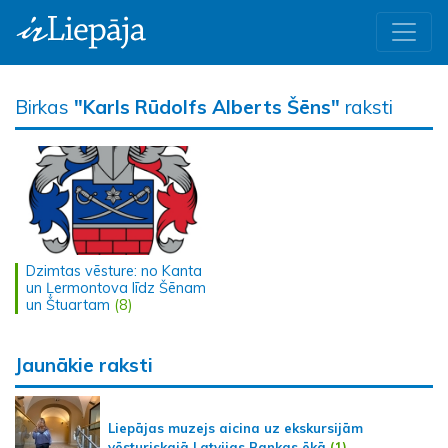
Birkas
"Karls Rūdolfs Alberts Šēns"
raksti
Dzimtas vēsture: no Kanta
un Ļermontova līdz Šēnam
un Štuartam
(8)
Jaunākie raksti
Liepājas muzejs aicina uz ekskursijām
vēsturiskajā Latvijas Bankas ēkā
(1)