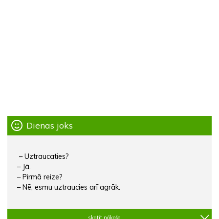
Dienas joks
– Uztraucaties?
– Jā.
– Pirmā reize?
– Nē, esmu uztraucies arī agrāk.
skatīt nākošo