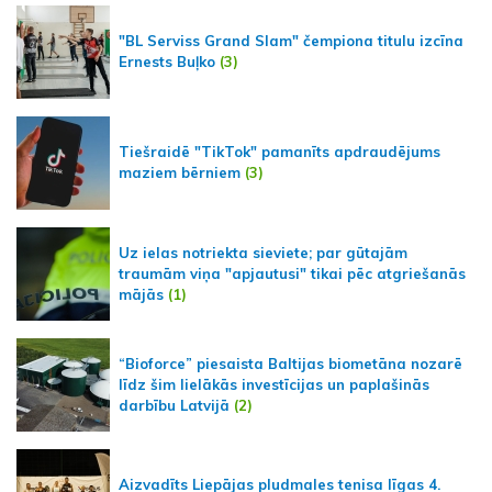
"BL Serviss Grand Slam" čempiona titulu izcīna
Ernests Buļko
(3)
Tiešraidē "TikTok" pamanīts apdraudējums
maziem bērniem
(3)
Uz ielas notriekta sieviete; par gūtajām
traumām viņa "apjautusi" tikai pēc atgriešanās
mājās
(1)
“Bioforce” piesaista Baltijas biometāna nozarē
līdz šim lielākās investīcijas un paplašinās
darbību Latvijā
(2)
Aizvadīts Liepājas pludmales tenisa līgas 4.