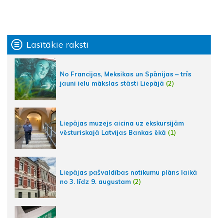
Lasītākie raksti
No Francijas, Meksikas un Spānijas – trīs
jauni ielu mākslas stāsti Liepājā
(2)
Liepājas muzejs aicina uz ekskursijām
vēsturiskajā Latvijas Bankas ēkā
(1)
Liepājas pašvaldības notikumu plāns laikā
no 3. līdz 9. augustam
(2)