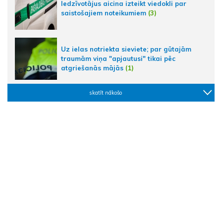
Iedzīvotājus aicina izteikt viedokli par
saistošajiem noteikumiem
(3)
Uz ielas notriekta sieviete; par gūtajām
traumām viņa "apjautusi" tikai pēc
atgriešanās mājās
(1)
skatīt nākošo