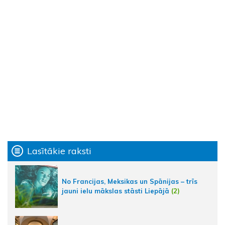
Lasītākie raksti
No Francijas, Meksikas un Spānijas – trīs
jauni ielu mākslas stāsti Liepājā
(2)