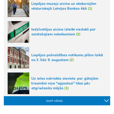
Liepājas muzejs aicina uz ekskursijām
vēsturiskajā Latvijas Bankas ēkā
(1)
Iedzīvotājus aicina izteikt viedokli par
saistošajiem noteikumiem
(3)
Liepājas pašvaldības notikumu plāns laikā
no 3. līdz 9. augustam
(2)
Uz ielas notriekta sieviete; par gūtajām
traumām viņa "apjautusi" tikai pēc
atgriešanās mājās
(1)
skatīt nākošo