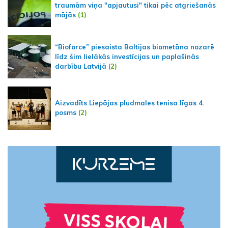
traumām viņa "apjautusi" tikai pēc atgriešanās
mājās
(1)
“Bioforce” piesaista Baltijas biometāna nozarē
līdz šim lielākās investīcijas un paplašinās
darbību Latvijā
(2)
Aizvadīts Liepājas pludmales tenisa līgas 4.
posms
(2)