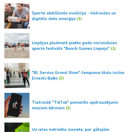
Sporta skatīšanās evolūcija - tiešraides un
digitālo datu sinerģija
(1)
Liepājas pludmalē piekto gadu norisināsies
sporta festivāls "Beach Games Liepaja"
(1)
"BL Serviss Grand Slam" čempiona titulu izcīna
Ernests Buļko
(3)
Tiešraidē "TikTok" pamanīts apdraudējums
maziem bērniem
(3)
Uz ielas notriekta sieviete; par gūtajām