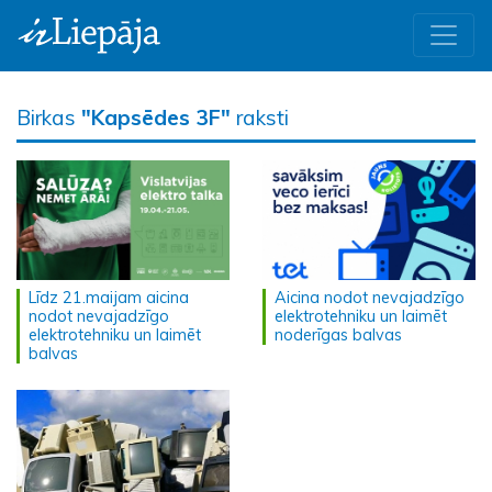
Birkas
"Kapsēdes 3F"
raksti
Līdz 21.maijam aicina
Aicina nodot nevajadzīgo
nodot nevajadzīgo
elektrotehniku un laimēt
elektrotehniku un laimēt
noderīgas balvas
balvas