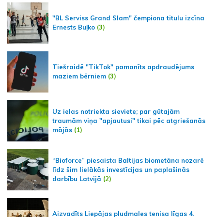
"BL Serviss Grand Slam" čempiona titulu izcīna
Ernests Buļko
(3)
Tiešraidē "TikTok" pamanīts apdraudējums
maziem bērniem
(3)
Uz ielas notriekta sieviete; par gūtajām
traumām viņa "apjautusi" tikai pēc atgriešanās
mājās
(1)
“Bioforce” piesaista Baltijas biometāna nozarē
līdz šim lielākās investīcijas un paplašinās
darbību Latvijā
(2)
Aizvadīts Liepājas pludmales tenisa līgas 4.