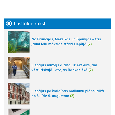
Lasītākie raksti
No Francijas, Meksikas un Spānijas – trīs
jauni ielu mākslas stāsti Liepājā
(2)
Liepājas muzejs aicina uz ekskursijām
vēsturiskajā Latvijas Bankas ēkā
(2)
Liepājas pašvaldības notikumu plāns laikā
no 3. līdz 9. augustam
(2)