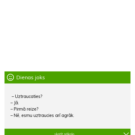
Dienas joks
– Uztraucaties?
– Jā.
– Pirmā reize?
– Nē, esmu uztraucies arī agrāk.
skatīt nākošo