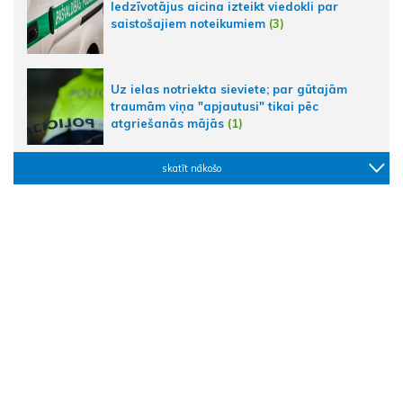
Iedzīvotājus aicina izteikt viedokli par
saistošajiem noteikumiem
(3)
Uz ielas notriekta sieviete; par gūtajām
traumām viņa "apjautusi" tikai pēc
atgriešanās mājās
(1)
skatīt nākošo