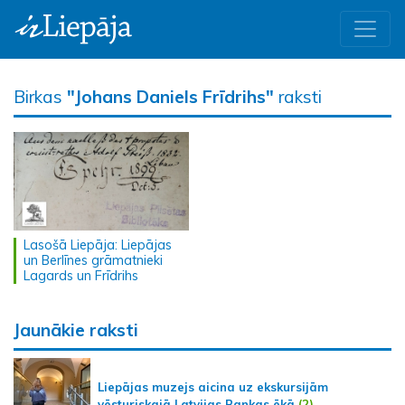
Birkas
"Johans Daniels Frīdrihs"
raksti
Lasošā Liepāja: Liepājas
un Berlīnes grāmatnieki
Lagards un Frīdrihs
Jaunākie raksti
Liepājas muzejs aicina uz ekskursijām
vēsturiskajā Latvijas Bankas ēkā
(2)