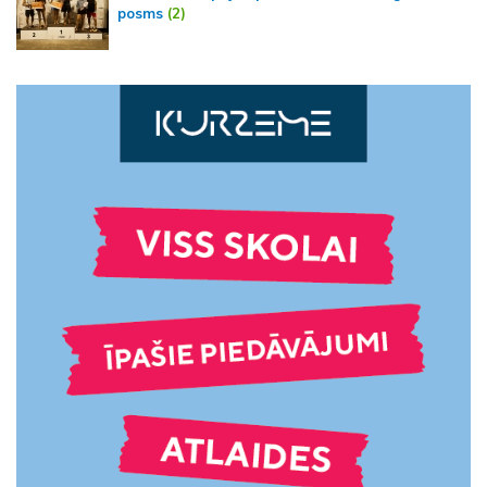
posms
(2)